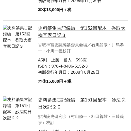
初版発行年月日：
2008年11月30日
本体13,000円＋税
史料纂集古記録編 第152回配本 香取大
禰宜家日記３
香取神宮史誌編纂委員会編／石川晶康・川島孝
一・小川一義校訂
A5判・上製・函入・596頁
ISBN：
978-4-8406-5152-3
初版発行年月日：
2008年8月25日
本体15,000円＋税
史料纂集古記録編 第151回配本 妙法院
日次記２２
妙法院史研究会（村山修一・杣田善雄・三崎義
泉）校訂