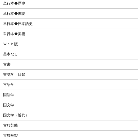
単行本◆歴史
単行本◆書誌
単行本◆日本語史
単行本◆美術
Ｗｅｂ版
美本なし
古書
書誌学・目録
言語学
国語学
国文学
国文学（近代）
古典芸能
古典複製