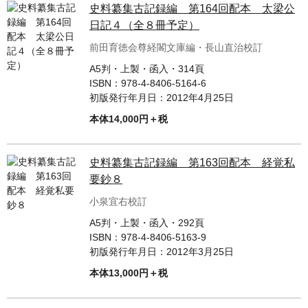
単行本◆日本語史
古書目録
史料纂集古記録編 第164回配本 太梁公
日記４（全８冊予定）
単行本◆美術
前田育徳会尊経閣文庫編・長山直治校訂
Ｗｅｂ版
A5判・上製・函入・314頁
美本なし
ISBN：
978-4-8406-5164-6
初版発行年月日：
2012年4月25日
本体14,000円＋税
史料纂集古記録編 第163回配本 経覚私
要鈔８
小泉宜右校訂
A5判・上製・函入・292頁
ISBN：
978-4-8406-5163-9
初版発行年月日：
2012年3月25日
本体13,000円＋税