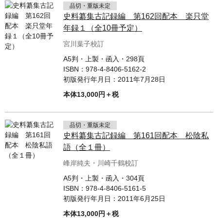
品切・重版未定
史料纂集古記録編 第162回配本 楽只堂
年録１（全10冊予定）
宮川葉子校訂
A5判・上製・函入・298頁
ISBN：
978-4-8406-5162-2
初版発行年月日：
2011年7月28日
本体13,000円＋税
品切・重版未定
史料纂集古記録編 第161回配本 松陰私
語（全１冊）
峰岸純夫・川崎千鶴校訂
A5判・上製・函入・304頁
ISBN：
978-4-8406-5161-5
初版発行年月日：
2011年6月25日
本体13,000円＋税