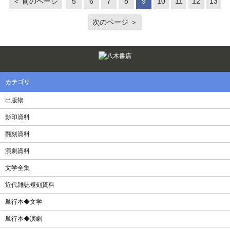
＜ 前のページ
5
6
7
8
9
10
11
12
13
次のページ ＞
Twitter
F
カテゴリ
出版物
影印資料
翻刻資料
演劇資料
文学全集
近代雑誌複刻資料
単行本◆文学
単行本◆演劇