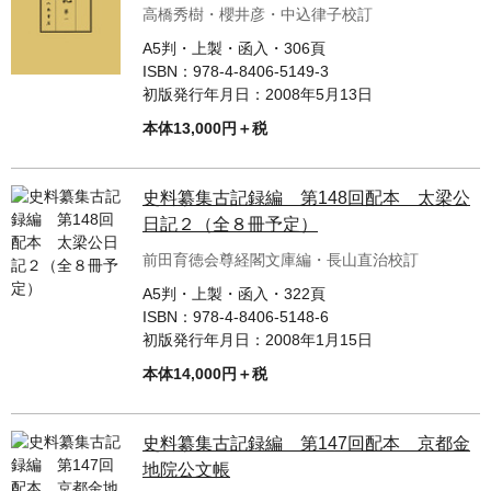
高橋秀樹・櫻井彦・中込律子校訂
A5判・上製・函入・306頁
ISBN：
978-4-8406-5149-3
初版発行年月日：
2008年5月13日
本体13,000円＋税
史料纂集古記録編 第148回配本 太梁公
日記２（全８冊予定）
前田育徳会尊経閣文庫編・長山直治校訂
A5判・上製・函入・322頁
ISBN：
978-4-8406-5148-6
初版発行年月日：
2008年1月15日
本体14,000円＋税
史料纂集古記録編 第147回配本 京都金
地院公文帳