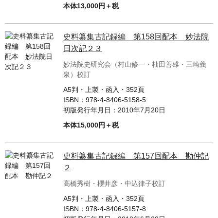
本体13,000円＋税
史料纂集古記録編 第158回配本 妙法院
日次記２３
妙法院史研究会（村山修一・杣田善雄・三崎義
泉）校訂
A5判・上製・函入・352頁
ISBN：
978-4-8406-5158-5
初版発行年月日：
2010年7月20日
本体15,000円＋税
史料纂集古記録編 第157回配本 勘仲記
２
高橋秀樹・櫻井彦・中込律子校訂
A5判・上製・函入・352頁
ISBN：
978-4-8406-5157-8