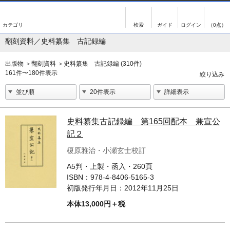
出版物
古書
画像がある商品のみ検索
（0点）
翻刻資料／史料纂集 古記録編
出版物
古書
影印資料
書誌学・目録
出版物
＞
翻刻資料
＞
史料纂集 古記録編 (310件)
161件〜180件表示
翻刻資料
言語学
演劇資料
国語学
文学全集
国文学
史料纂集古記録編 第165回配本 兼宣公
記２
近代雑誌複刻資料
国文学（近代）
榎原雅治・小瀬玄士校訂
単行本◆文学
古典芸能
A5判・上製・函入・260頁
単行本◆演劇
古典複製
ISBN：
978-4-8406-5165-3
初版発行年月日：
2012年11月25日
単行本◆歴史
近代自筆物
本体13,000円＋税
単行本◆書誌
古典籍