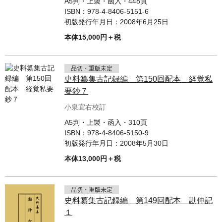
A5判・上製・函入・448頁
ISBN：
978-4-8406-5151-6
初版発行年月日：
2008年6月25日
本体15,000円＋税
品切・重版未定
史料纂集古記録編 第150回配本 経覚私
要鈔７
小泉宜右校訂
A5判・上製・函入・310頁
ISBN：
978-4-8406-5150-9
初版発行年月日：
2008年5月30日
本体13,000円＋税
品切・重版未定
史料纂集古記録編 第149回配本 勘仲記
１