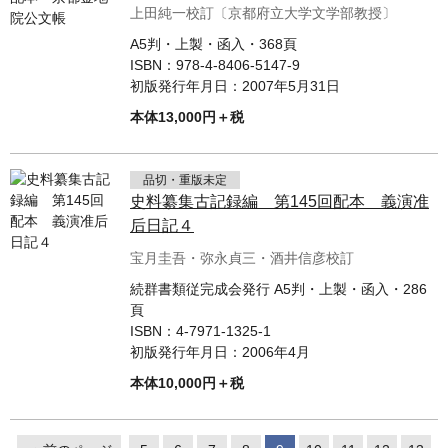
上田純一校訂〔京都府立大学文学部教授〕
A5判・上製・函入・368頁
ISBN：
978-4-8406-5147-9
初版発行年月日：
2007年5月31日
本体13,000円＋税
品切・重版未定
史料纂集古記録編 第145回配本 義演准
后日記４
宝月圭吾・弥永貞三・酒井信彦校訂
続群書類従完成会発行 A5判・上製・函入・286
頁
ISBN：
4-7971-1325-1
初版発行年月日：
2006年4月
本体10,000円＋税