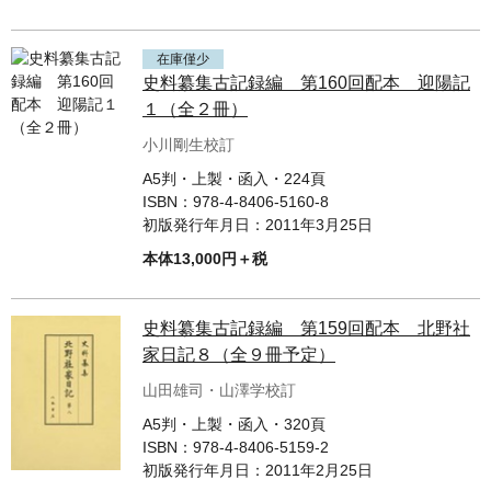
在庫僅少
史料纂集古記録編 第160回配本 迎陽記
１（全２冊）
小川剛生校訂
A5判・上製・函入・224頁
ISBN：
978-4-8406-5160-8
初版発行年月日：
2011年3月25日
本体13,000円＋税
史料纂集古記録編 第159回配本 北野社
家日記８（全９冊予定）
山田雄司・山澤学校訂
A5判・上製・函入・320頁
ISBN：
978-4-8406-5159-2
初版発行年月日：
2011年2月25日