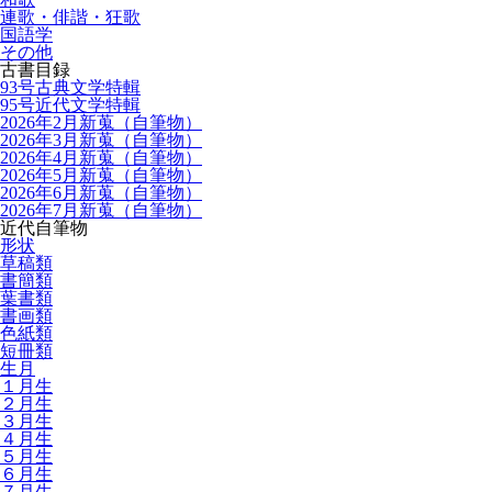
連歌・俳諧・狂歌
国語学
その他
古書目録
93号古典文学特輯
95号近代文学特輯
2026年2月新蒐（自筆物）
2026年3月新蒐（自筆物）
2026年4月新蒐（自筆物）
2026年5月新蒐（自筆物）
2026年6月新蒐（自筆物）
2026年7月新蒐（自筆物）
近代自筆物
形状
草稿類
書簡類
葉書類
書画類
色紙類
短冊類
生月
１月生
２月生
３月生
４月生
５月生
６月生
７月生