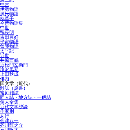
中古
伊勢物語
源氏物語
枕草子
今昔物語集
中世
鴨長明
吉田兼好
平家物語
曽我物語
太平記
近世
井原西鶴
近松門左衛門
滝沢馬琴
上田秋成
俳諧
国文学（近代）
雑誌（原書）
複刻雑誌
同人誌・地方誌・一般誌
個人全集
近代文学総論
作家別
あ行
会津八一
芥川龍之介
石川啄木