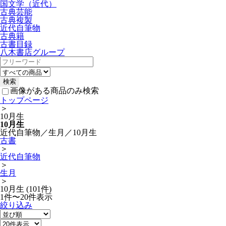
国文学（近代）
古典芸能
古典複製
近代自筆物
古典籍
古書目録
八木書店グループ
画像がある商品のみ検索
トップページ
＞
10月生
10月生
近代自筆物／生月／10月生
古書
＞
近代自筆物
＞
生月
＞
10月生 (101件)
1件〜20件表示
絞り込み