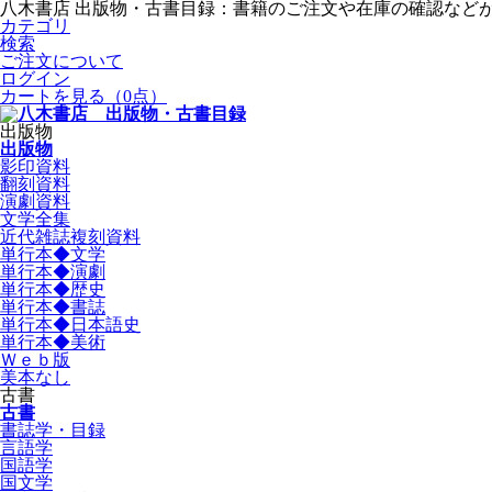
八木書店 出版物・古書目録：書籍のご注文や在庫の確認など
カテゴリ
検索
ご注文について
ログイン
カートを見る
（0点）
出版物
出版物
影印資料
翻刻資料
演劇資料
文学全集
近代雑誌複刻資料
単行本◆文学
単行本◆演劇
単行本◆歴史
単行本◆書誌
単行本◆日本語史
単行本◆美術
Ｗｅｂ版
美本なし
古書
古書
書誌学・目録
言語学
国語学
国文学