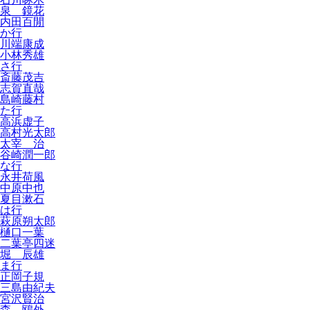
泉 鏡花
内田百閒
か行
川端康成
小林秀雄
さ行
斎藤茂吉
志賀直哉
島崎藤村
た行
高浜虚子
高村光太郎
太宰 治
谷崎潤一郎
な行
永井荷風
中原中也
夏目漱石
は行
萩原朔太郎
樋口一葉
二葉亭四迷
堀 辰雄
ま行
正岡子規
三島由紀夫
宮沢賢治
森 鴎外