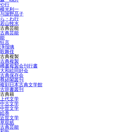
や行
横光利一
与謝野晶子
ら・わ行
若山牧水
古典芸能
古典芸能
能
狂言
浄瑠璃
歌舞伎
古典複製
古典複製
稀書複製会刊行書
大和絵同好会
古典保存会
尊経閣叢刊
複刻日本古典文学館
古辞書叢刊
古典籍
上代文学
中古文学
中世文学
絵巻
近世文学
草双紙
古典芸能
和歌