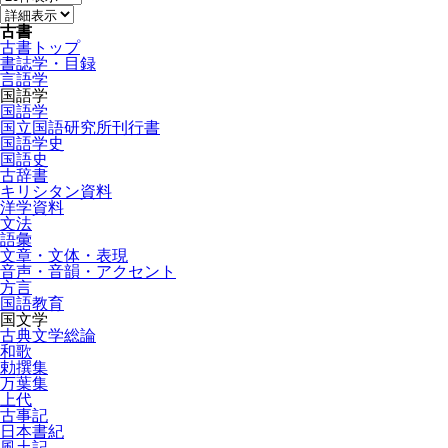
古書
古書トップ
書誌学・目録
言語学
国語学
国語学
国立国語研究所刊行書
国語学史
国語史
古辞書
キリシタン資料
洋学資料
文法
語彙
文章・文体・表現
音声・音韻・アクセント
方言
国語教育
国文学
古典文学総論
和歌
勅撰集
万葉集
上代
古事記
日本書紀
風土記