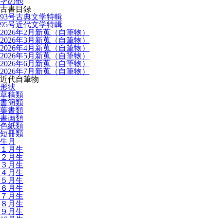
その他
古書目録
93号古典文学特輯
95号近代文学特輯
2026年2月新蒐（自筆物）
2026年3月新蒐（自筆物）
2026年4月新蒐（自筆物）
2026年5月新蒐（自筆物）
2026年6月新蒐（自筆物）
2026年7月新蒐（自筆物）
近代自筆物
形状
草稿類
書簡類
葉書類
書画類
色紙類
短冊類
生月
１月生
２月生
３月生
４月生
５月生
６月生
７月生
８月生
９月生