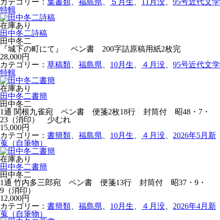
カテゴリー：
葉書類
、
福島県
、
５月生
、
11月没
、
95号近代文学
特輯
在庫あり
田中冬二詩稿
田中冬二
『城下の町にて』 ペン書 200字詰原稿用紙2枚完
28,000円
カテゴリー：
草稿類
、
福島県
、
10月生
、
４月没
、
95号近代文学
特輯
在庫あり
田中冬二書簡
田中冬二
1通 関根九雀宛 ペン書 便箋2枚18行 封筒付 昭48・7・
23（消印） 少むれ
15,000円
カテゴリー：
書簡類
、
福島県
、
10月生
、
４月没
、
2026年5月新
蒐（自筆物）
在庫あり
田中冬二書簡
田中冬二
1通 竹内多三郎宛 ペン書 便箋13行 封筒付 昭37・9・
9（消印）
12,000円
カテゴリー：
書簡類
、
福島県
、
10月生
、
４月没
、
2026年4月新
蒐（自筆物）