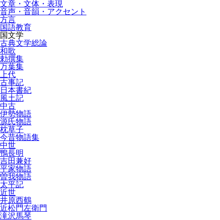
文章・文体・表現
音声・音韻・アクセント
方言
国語教育
国文学
古典文学総論
和歌
勅撰集
万葉集
上代
古事記
日本書紀
風土記
中古
伊勢物語
源氏物語
枕草子
今昔物語集
中世
鴨長明
吉田兼好
平家物語
曽我物語
太平記
近世
井原西鶴
近松門左衛門
滝沢馬琴