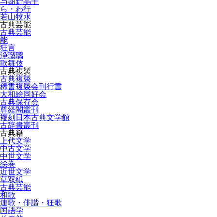
与謝野晶子
ら・わ行
若山牧水
古典芸能
古典芸能
能
狂言
浄瑠璃
歌舞伎
古典複製
古典複製
稀書複製会刊行書
大和絵同好会
古典保存会
尊経閣叢刊
複刻日本古典文学館
古辞書叢刊
古典籍
上代文学
中古文学
中世文学
絵巻
近世文学
草双紙
古典芸能
和歌
連歌・俳諧・狂歌
国語学