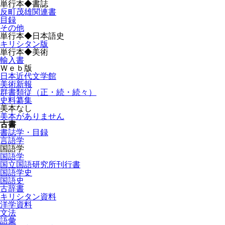
単行本◆書誌
反町茂雄関連書
目録
その他
単行本◆日本語史
キリシタン版
単行本◆美術
輸入書
Ｗｅｂ版
日本近代文学館
美術新報
群書類従（正・続・続々）
史料纂集
美本なし
美本がありません
古書
書誌学・目録
言語学
国語学
国語学
国立国語研究所刊行書
国語学史
国語史
古辞書
キリシタン資料
洋学資料
文法
語彙