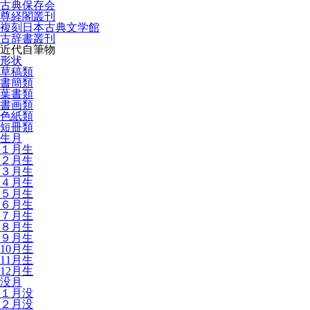
古典保存会
尊経閣叢刊
複刻日本古典文学館
古辞書叢刊
近代自筆物
形状
草稿類
書簡類
葉書類
書画類
色紙類
短冊類
生月
１月生
２月生
３月生
４月生
５月生
６月生
７月生
８月生
９月生
10月生
11月生
12月生
没月
１月没
２月没