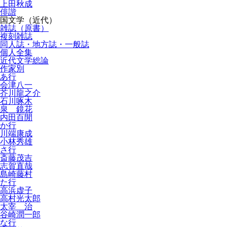
上田秋成
俳諧
国文学（近代）
雑誌（原書）
複刻雑誌
同人誌・地方誌・一般誌
個人全集
近代文学総論
作家別
あ行
会津八一
芥川龍之介
石川啄木
泉 鏡花
内田百閒
か行
川端康成
小林秀雄
さ行
斎藤茂吉
志賀直哉
島崎藤村
た行
高浜虚子
高村光太郎
太宰 治
谷崎潤一郎
な行