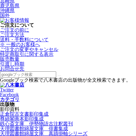
宮崎県
鹿児島県
沖縄県
国外
ご注文について
ご注文の前に
ご注文方法
送料・手数料について
※ 一般のお客様へ
ご注文の変更やキャンセル
特定商取引に関する表示
販売数量
引渡し時期
お問合せ先
Googleブック検索で八木書店の出版物が全文検索できます。
Twitter
Facebook
カテゴリ
出版物
影印資料
正倉院古文書影印集成
尊経閣善本影印集成
鉄心斎文庫 伊勢物語古注釈叢刊
天理図書館綿屋文庫 俳書集成
天理図書館綿屋文庫 真蹟掛軸シリーズ