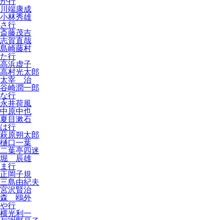
か行
川端康成
小林秀雄
さ行
斎藤茂吉
志賀直哉
島崎藤村
た行
高浜虚子
高村光太郎
太宰 治
谷崎潤一郎
な行
永井荷風
中原中也
夏目漱石
は行
萩原朔太郎
樋口一葉
二葉亭四迷
堀 辰雄
ま行
正岡子規
三島由紀夫
宮沢賢治
森 鴎外
や行
横光利一