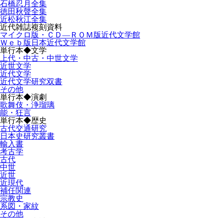
石橋忍月全集
徳田秋聲全集
近松秋江全集
近代雑誌複刻資料
マイクロ版・ＣＤ―ＲＯＭ版近代文学館
Ｗｅｂ版日本近代文学館
単行本◆文学
上代・中古・中世文学
近世文学
近代文学
近代文学研究双書
その他
単行本◆演劇
歌舞伎・浄瑠璃
能・狂言
単行本◆歴史
古代交通研究
日本史研究叢書
輸入書
考古学
古代
中世
近世
近現代
補任関連
宗教史
系図・家紋
その他