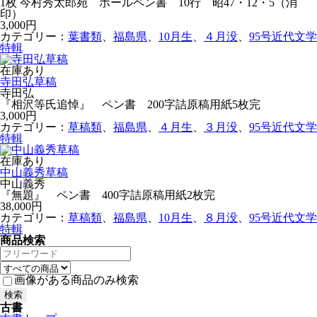
1枚 今村秀太郎宛 ボールペン書 10行 昭47・12・5（消
印）
3,000円
カテゴリー：
葉書類
、
福島県
、
10月生
、
４月没
、
95号近代文学
特輯
在庫あり
寺田弘草稿
寺田弘
『相沢等氏追悼』 ペン書 200字詰原稿用紙5枚完
3,000円
カテゴリー：
草稿類
、
福島県
、
４月生
、
３月没
、
95号近代文学
特輯
在庫あり
中山義秀草稿
中山義秀
『無題』 ペン書 400字詰原稿用紙2枚完
38,000円
カテゴリー：
草稿類
、
福島県
、
10月生
、
８月没
、
95号近代文学
特輯
商品検索
画像がある商品のみ検索
古書