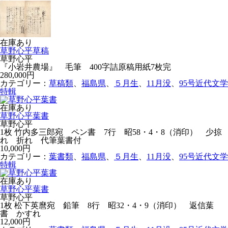
在庫あり
草野心平草稿
草野心平
『小岩井農場』 毛筆 400字詰原稿用紙7枚完
280,000円
カテゴリー：
草稿類
、
福島県
、
５月生
、
11月没
、
95号近代文学
特輯
在庫あり
草野心平葉書
草野心平
1枚 竹内多三郎宛 ペン書 7行 昭58・4・8（消印） 少掠
れ 折れ 代筆葉書付
10,000円
カテゴリー：
葉書類
、
福島県
、
５月生
、
11月没
、
95号近代文学
特輯
在庫あり
草野心平葉書
草野心平
1枚 松下英麿宛 鉛筆 8行 昭32・4・9（消印） 返信葉
書 かすれ
12,000円