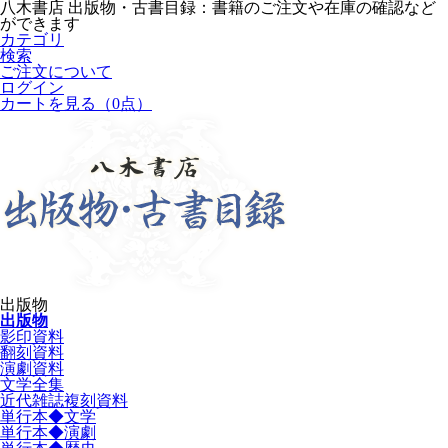
八木書店 出版物・古書目録：書籍のご注文や在庫の確認など
ができます
カテゴリ
検索
ご注文について
ログイン
カートを見る
（0点）
出版物
出版物
影印資料
翻刻資料
演劇資料
文学全集
近代雑誌複刻資料
単行本◆文学
単行本◆演劇