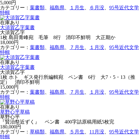
5,000円
カテゴリー：
葉書類
、
福島県
、
１月生
、
６月没
、
95号近代文学
特輯
在庫あり
大須賀乙字葉書
大須賀乙字
1枚 島田青峰宛 毛筆 8行 消印不鮮明 大正期か
18,000円
カテゴリー：
葉書類
、
福島県
、
７月生
、
１月没
、
95号近代文学
特輯
在庫あり
大須賀乙字葉書
大須賀乙字
1枚 ホトゝギス発行所編輯宛 ペン書 6行 大7・5・13（推
定） 消印不鮮明
15,000円
カテゴリー：
葉書類
、
福島県
、
７月生
、
１月没
、
95号近代文学
特輯
在庫あり
草野心平草稿
草野心平
『賢治祭近ずく』 ペン書 400字詰原稿用紙5枚完
180,000円
カテゴリー：
草稿類
、
福島県
、
５月生
、
11月没
、
95号近代文学
特輯