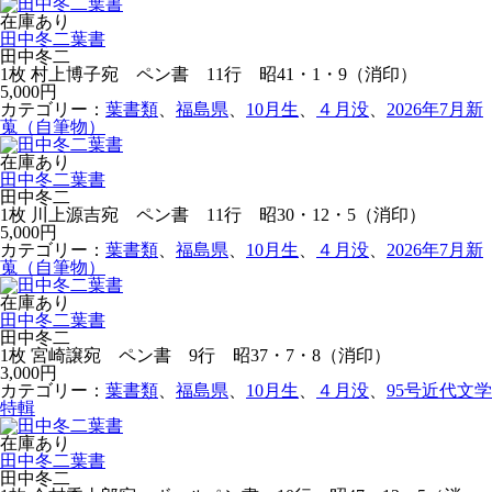
在庫あり
田中冬二葉書
田中冬二
1枚 村上博子宛 ペン書 11行 昭41・1・9（消印）
5,000円
カテゴリー：
葉書類
、
福島県
、
10月生
、
４月没
、
2026年7月新
蒐（自筆物）
在庫あり
田中冬二葉書
田中冬二
1枚 川上源吉宛 ペン書 11行 昭30・12・5（消印）
5,000円
カテゴリー：
葉書類
、
福島県
、
10月生
、
４月没
、
2026年7月新
蒐（自筆物）
在庫あり
田中冬二葉書
田中冬二
1枚 宮崎譲宛 ペン書 9行 昭37・7・8（消印）
3,000円
カテゴリー：
葉書類
、
福島県
、
10月生
、
４月没
、
95号近代文学
特輯
在庫あり
田中冬二葉書
田中冬二