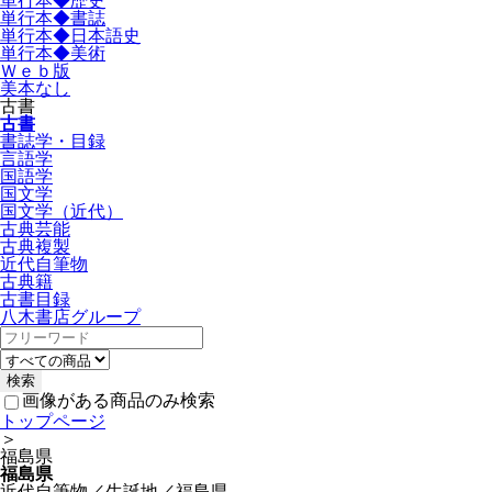
単行本◆歴史
単行本◆書誌
単行本◆日本語史
単行本◆美術
Ｗｅｂ版
美本なし
古書
古書
書誌学・目録
言語学
国語学
国文学
国文学（近代）
古典芸能
古典複製
近代自筆物
古典籍
古書目録
八木書店グループ
画像がある商品のみ検索
トップページ
＞
福島県
福島県
近代自筆物／生誕地／福島県