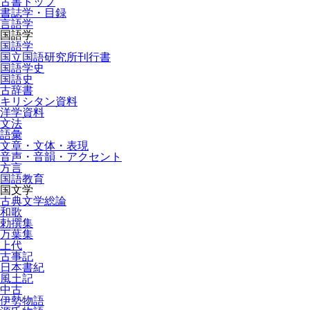
古書トップ
書誌学・目録
言語学
国語学
国語学
国立国語研究所刊行書
国語学史
国語史
古辞書
キリシタン資料
洋学資料
文法
語彙
文章・文体・表現
音声・音韻・アクセント
方言
国語教育
国文学
古典文学総論
和歌
勅撰集
万葉集
上代
古事記
日本書紀
風土記
中古
伊勢物語