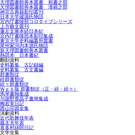
天理図書館善本叢書 和書之部
天理図書館善本叢書 漢籍之部
神宮古典籍影印叢刊
日本大学蔵源氏物語
宮内庁書陵部コロタイプシリーズ
上方藝文叢刊
蓬左文庫本続日本紀
宮内庁書陵部本影印集成
東京大学史料編纂所叢書
尾州家河内本源氏物語
新天理図書館善本叢書
熱田本 日本書紀
翻刻資料
史料纂集 古記録編
史料纂集 古文書編
群書類従
続群書類従
続々群書類従
Ｗｅｂ版 群書類従（正・続・続々）
馬琴書翰集成
与謝野寛晶子書簡集成
梅若実日記
西山宗因全集
演劇資料
近代歌舞伎年表
義太夫年表
喜多村緑郎日記
文学全集