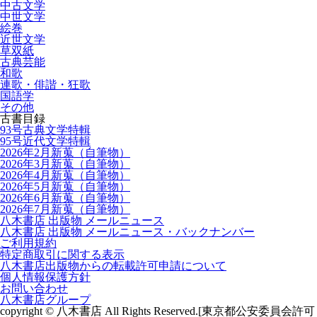
中古文学
中世文学
絵巻
近世文学
草双紙
古典芸能
和歌
連歌・俳諧・狂歌
国語学
その他
古書目録
93号古典文学特輯
95号近代文学特輯
2026年2月新蒐（自筆物）
2026年3月新蒐（自筆物）
2026年4月新蒐（自筆物）
2026年5月新蒐（自筆物）
2026年6月新蒐（自筆物）
2026年7月新蒐（自筆物）
八木書店 出版物 メールニュース
八木書店 出版物 メールニュース・バックナンバー
ご利用規約
特定商取引に関する表示
八木書店出版物からの転載許可申請について
個人情報保護方針
お問い合わせ
八木書店グループ
copyright © 八木書店 All Rights Reserved.
[東京都公安委員会許可