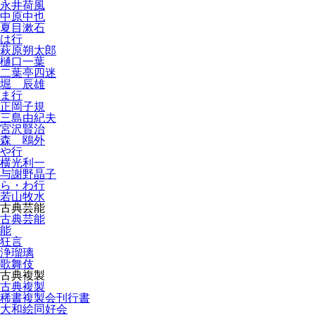
永井荷風
中原中也
夏目漱石
は行
萩原朔太郎
樋口一葉
二葉亭四迷
堀 辰雄
ま行
正岡子規
三島由紀夫
宮沢賢治
森 鴎外
や行
横光利一
与謝野晶子
ら・わ行
若山牧水
古典芸能
古典芸能
能
狂言
浄瑠璃
歌舞伎
古典複製
古典複製
稀書複製会刊行書
大和絵同好会