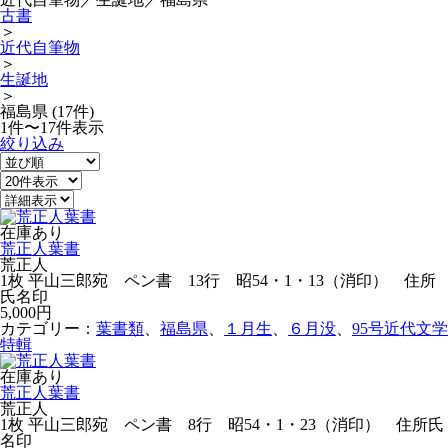
古書
＞
近代自筆物
＞
生誕地
＞
福島県 (17件)
1件〜17件表示
絞り込み
在庫あり
荒正人葉書
荒正人
1枚 平山三郎宛 ペン書 13行 昭54・1・13（消印） 住所
氏名印
5,000円
カテゴリー：
葉書類
、
福島県
、
１月生
、
６月没
、
95号近代文学
特輯
在庫あり
荒正人葉書
荒正人
1枚 平山三郎宛 ペン書 8行 昭54・1・23（消印） 住所氏
名印