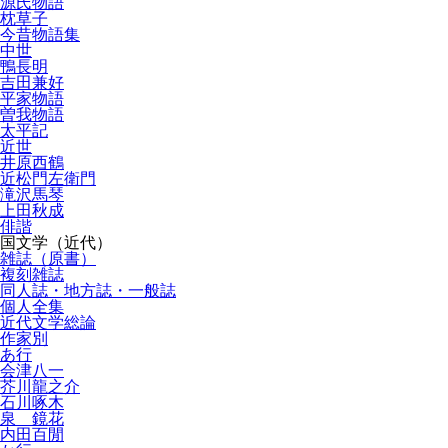
源氏物語
枕草子
今昔物語集
中世
鴨長明
吉田兼好
平家物語
曽我物語
太平記
近世
井原西鶴
近松門左衛門
滝沢馬琴
上田秋成
俳諧
国文学（近代）
雑誌（原書）
複刻雑誌
同人誌・地方誌・一般誌
個人全集
近代文学総論
作家別
あ行
会津八一
芥川龍之介
石川啄木
泉 鏡花
内田百閒