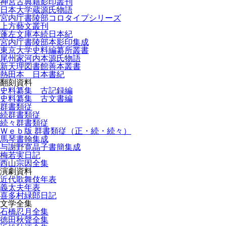
神宮古典籍影印叢刊
日本大学蔵源氏物語
宮内庁書陵部コロタイプシリーズ
上方藝文叢刊
蓬左文庫本続日本紀
宮内庁書陵部本影印集成
東京大学史料編纂所叢書
尾州家河内本源氏物語
新天理図書館善本叢書
熱田本 日本書紀
翻刻資料
史料纂集 古記録編
史料纂集 古文書編
群書類従
続群書類従
続々群書類従
Ｗｅｂ版 群書類従（正・続・続々）
馬琴書翰集成
与謝野寛晶子書簡集成
梅若実日記
西山宗因全集
演劇資料
近代歌舞伎年表
義太夫年表
喜多村緑郎日記
文学全集
石橋忍月全集
徳田秋聲全集