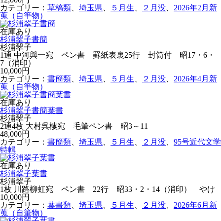
カテゴリー：
草稿類
、
埼玉県
、
５月生
、
２月没
、
2026年2月新
蒐（自筆物）
在庫あり
杉浦翠子書簡
杉浦翠子
1通 中河與一宛 ペン書 罫紙表裏25行 封筒付 昭17・6・
7（消印）
10,000円
カテゴリー：
書簡類
、
埼玉県
、
５月生
、
２月没
、
2026年4月新
蒐（自筆物）
在庫あり
杉浦翠子書簡葉書
杉浦翠子
2通4枚 大村呉樓宛 毛筆ペン書 昭3～11
48,000円
カテゴリー：
書簡類
、
埼玉県
、
５月生
、
２月没
、
95号近代文学
特輯
在庫あり
杉浦翠子葉書
杉浦翠子
1枚 川路柳虹宛 ペン書 22行 昭33・2・14（消印） やけ
10,000円
カテゴリー：
葉書類
、
埼玉県
、
５月生
、
２月没
、
2026年6月新
蒐（自筆物）