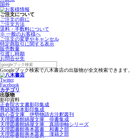
国外
ご注文について
ご注文の前に
ご注文方法
送料・手数料について
※ 一般のお客様へ
ご注文の変更やキャンセル
特定商取引に関する表示
販売数量
引渡し時期
お問合せ先
Googleブック検索で八木書店の出版物が全文検索できます。
Twitter
Facebook
カテゴリ
出版物
影印資料
正倉院古文書影印集成
尊経閣善本影印集成
鉄心斎文庫 伊勢物語古注釈叢刊
天理図書館綿屋文庫 俳書集成
天理図書館綿屋文庫 真蹟掛軸シリーズ
天理図書館善本叢書 和書之部
天理図書館善本叢書 漢籍之部