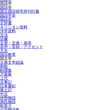
国語学
国語学
国立国語研究所刊行書
国語学史
国語史
古辞書
キリシタン資料
洋学資料
文法
語彙
文章・文体・表現
音声・音韻・アクセント
方言
国語教育
国文学
古典文学総論
和歌
勅撰集
万葉集
上代
古事記
日本書紀
風土記
中古
伊勢物語
源氏物語
枕草子
今昔物語集