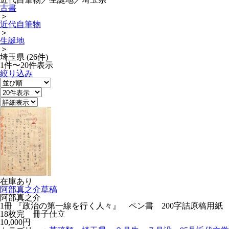
古書
＞
近代自筆物
＞
生誕地
＞
埼玉県 (26件)
1件〜20件表示
絞り込み
在庫あり
阿部真之介草稿
阿部真之介
1冊 『政治の第一線を行く人々』 ペン書 200字詰原稿用紙
18枚完 冊子仕立
10,000円