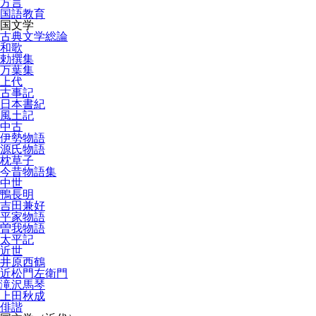
方言
国語教育
国文学
古典文学総論
和歌
勅撰集
万葉集
上代
古事記
日本書紀
風土記
中古
伊勢物語
源氏物語
枕草子
今昔物語集
中世
鴨長明
吉田兼好
平家物語
曽我物語
太平記
近世
井原西鶴
近松門左衛門
滝沢馬琴
上田秋成
俳諧