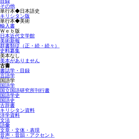
目録
その他
単行本◆日本語史
キリシタン版
単行本◆美術
輸入書
Ｗｅｂ版
日本近代文学館
美術新報
群書類従（正・続・続々）
史料纂集
美本なし
美本がありません
古書
書誌学・目録
言語学
国語学
国語学
国立国語研究所刊行書
国語学史
国語史
古辞書
キリシタン資料
洋学資料
文法
語彙
文章・文体・表現
音声・音韻・アクセント