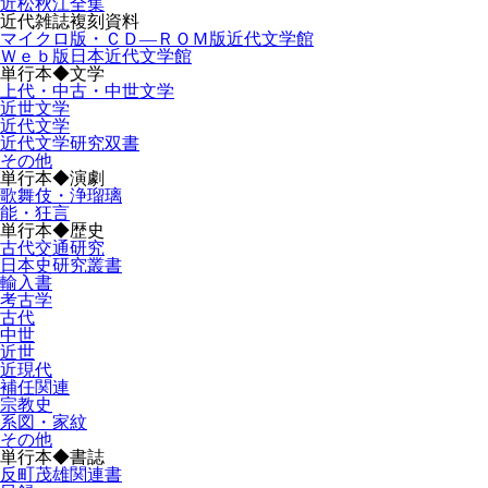
近松秋江全集
近代雑誌複刻資料
マイクロ版・ＣＤ―ＲＯＭ版近代文学館
Ｗｅｂ版日本近代文学館
単行本◆文学
上代・中古・中世文学
近世文学
近代文学
近代文学研究双書
その他
単行本◆演劇
歌舞伎・浄瑠璃
能・狂言
単行本◆歴史
古代交通研究
日本史研究叢書
輸入書
考古学
古代
中世
近世
近現代
補任関連
宗教史
系図・家紋
その他
単行本◆書誌
反町茂雄関連書