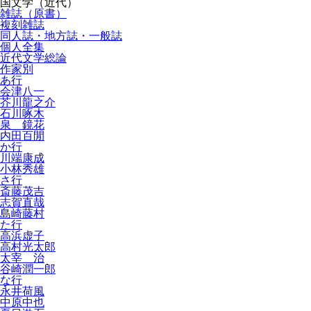
国文学（近代）
雑誌（原書）
複刻雑誌
同人誌・地方誌・一般誌
個人全集
近代文学総論
作家別
あ行
会津八一
芥川龍之介
石川啄木
泉 鏡花
内田百閒
か行
川端康成
小林秀雄
さ行
斎藤茂吉
志賀直哉
島崎藤村
た行
高浜虚子
高村光太郎
太宰 治
谷崎潤一郎
な行
永井荷風
中原中也