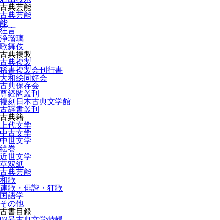
古典芸能
古典芸能
能
狂言
浄瑠璃
歌舞伎
古典複製
古典複製
稀書複製会刊行書
大和絵同好会
古典保存会
尊経閣叢刊
複刻日本古典文学館
古辞書叢刊
古典籍
上代文学
中古文学
中世文学
絵巻
近世文学
草双紙
古典芸能
和歌
連歌・俳諧・狂歌
国語学
その他
古書目録
93号古典文学特輯