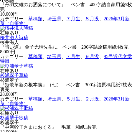
『丹羽文雄のお洒落について』 ペン書 400字詰自家用箋5枚
完
10,000円
カテゴリー：
草稿類
、
埼玉県
、
７月生
、
８月没
、
2026年3月新
蒐（自筆物）
在庫あり
桜井滋人詩稿
桜井滋人
『暗い道』 金子光晴先生に ペン書 200字詰原稿用紙4枚完
8,000円
カテゴリー：
草稿類
、
埼玉県
、
７月生
、
９月没
、
95号近代文学
特輯
在庫あり
杉浦翠子草稿
杉浦翠子
『短歌革新の根本義』（七） ペン書 300字詰原稿用紙7枚表
裏完
28,000円
カテゴリー：
草稿類
、
埼玉県
、
５月生
、
２月没
、
2026年3月新
蒐（自筆物）
在庫あり
杉浦翠子歌稿
杉浦翠子
『中河幹子さまにおくる』 毛筆 和紙1枚完
12,000円