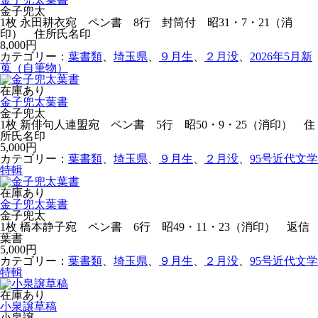
金子兜太
1枚 永田耕衣宛 ペン書 8行 封筒付 昭31・7・21（消
印） 住所氏名印
8,000円
カテゴリー：
葉書類
、
埼玉県
、
９月生
、
２月没
、
2026年5月新
蒐（自筆物）
在庫あり
金子兜太葉書
金子兜太
1枚 新俳句人連盟宛 ペン書 5行 昭50・9・25（消印） 住
所氏名印
5,000円
カテゴリー：
葉書類
、
埼玉県
、
９月生
、
２月没
、
95号近代文学
特輯
在庫あり
金子兜太葉書
金子兜太
1枚 橋本静子宛 ペン書 6行 昭49・11・23（消印） 返信
葉書
5,000円
カテゴリー：
葉書類
、
埼玉県
、
９月生
、
２月没
、
95号近代文学
特輯
在庫あり
小泉譲草稿
小泉譲