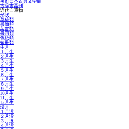
複刻日本古典文学館
古辞書叢刊
近代自筆物
形状
草稿類
書簡類
葉書類
書画類
色紙類
短冊類
生月
１月生
２月生
３月生
４月生
５月生
６月生
７月生
８月生
９月生
10月生
11月生
12月生
没月
１月没
２月没
３月没
４月没