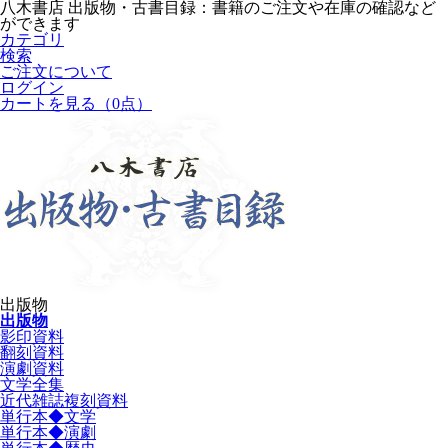
八木書店 出版物・古書目録：書籍のご注文や在庫の確認など
ができます
カテゴリ
検索
ご注文について
ログイン
カートを見る
（0点）
出版物
出版物
影印資料
翻刻資料
演劇資料
文学全集
近代雑誌複刻資料
単行本◆文学
単行本◆演劇