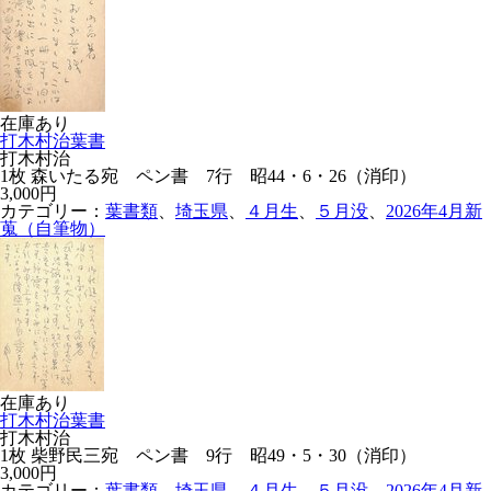
在庫あり
打木村治葉書
打木村治
1枚 森いたる宛 ペン書 7行 昭44・6・26（消印）
3,000円
カテゴリー：
葉書類
、
埼玉県
、
４月生
、
５月没
、
2026年4月新
蒐（自筆物）
在庫あり
打木村治葉書
打木村治
1枚 柴野民三宛 ペン書 9行 昭49・5・30（消印）
3,000円
カテゴリー：
葉書類
、
埼玉県
、
４月生
、
５月没
、
2026年4月新