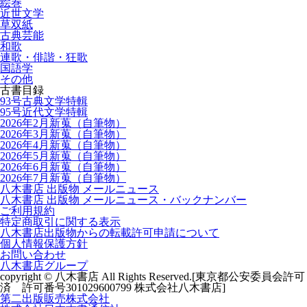
絵巻
近世文学
草双紙
古典芸能
和歌
連歌・俳諧・狂歌
国語学
その他
古書目録
93号古典文学特輯
95号近代文学特輯
2026年2月新蒐（自筆物）
2026年3月新蒐（自筆物）
2026年4月新蒐（自筆物）
2026年5月新蒐（自筆物）
2026年6月新蒐（自筆物）
2026年7月新蒐（自筆物）
八木書店 出版物 メールニュース
八木書店 出版物 メールニュース・バックナンバー
ご利用規約
特定商取引に関する表示
八木書店出版物からの転載許可申請について
個人情報保護方針
お問い合わせ
八木書店グループ
copyright © 八木書店 All Rights Reserved.
[東京都公安委員会許可
済 許可番号301029600799 株式会社八木書店]
第二出版販売株式会社