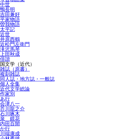
中世
鴨長明
吉田兼好
平家物語
曽我物語
太平記
近世
井原西鶴
近松門左衛門
滝沢馬琴
上田秋成
俳諧
国文学（近代）
雑誌（原書）
複刻雑誌
同人誌・地方誌・一般誌
個人全集
近代文学総論
作家別
あ行
会津八一
芥川龍之介
石川啄木
泉 鏡花
内田百閒
か行
川端康成
小林秀雄