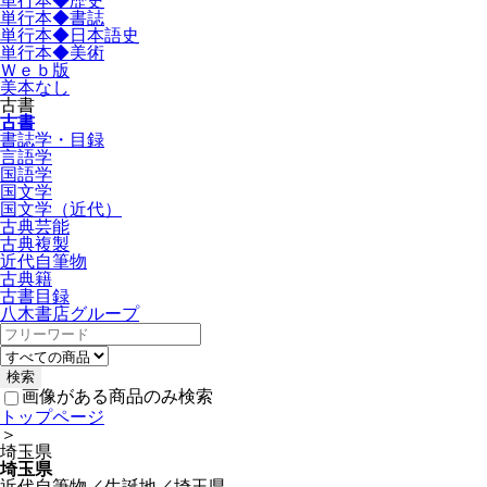
単行本◆歴史
単行本◆書誌
単行本◆日本語史
単行本◆美術
Ｗｅｂ版
美本なし
古書
古書
書誌学・目録
言語学
国語学
国文学
国文学（近代）
古典芸能
古典複製
近代自筆物
古典籍
古書目録
八木書店グループ
画像がある商品のみ検索
トップページ
＞
埼玉県
埼玉県
近代自筆物／生誕地／埼玉県