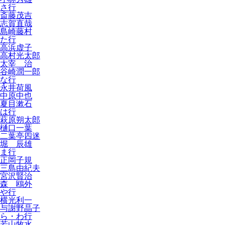
さ行
斎藤茂吉
志賀直哉
島崎藤村
た行
高浜虚子
高村光太郎
太宰 治
谷崎潤一郎
な行
永井荷風
中原中也
夏目漱石
は行
萩原朔太郎
樋口一葉
二葉亭四迷
堀 辰雄
ま行
正岡子規
三島由紀夫
宮沢賢治
森 鴎外
や行
横光利一
与謝野晶子
ら・わ行
若山牧水