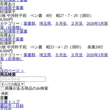
在庫あり
杉浦翠子葉書
杉浦翠子
1枚 中河幹子宛 ペン書 8行 昭27・7・29（消印）
8,000円
カテゴリー：
葉書類
、
埼玉県
、
５月生
、
２月没
、
2026年5月新
蒐（自筆物）
在庫あり
杉浦翠子葉書
杉浦翠子
1枚 中河幹子宛 ペン書 昭25・4・25（消印） 表裏20行
8,000円
カテゴリー：
葉書類
、
埼玉県
、
５月生
、
２月没
、
2026年3月新
蒐（自筆物）
1
2
次のページ ＞
商品検索
画像がある商品のみ検索
古書
古書トップ
書誌学・目録
言語学