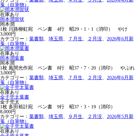
蒐（自筆物）
在庫あり
岡本潤賀状
岡本潤
1枚 川路柳虹宛 ペン書 4行 昭29・1・1（消印） やけ
3,000円
カテゴリー：
葉書類
、
埼玉県
、
７月生
、
２月没
、
2026年6月新
蒐（自筆物）
在庫あり
岡本潤葉書
岡本潤
1枚 風間光作宛 ペン書 8行 昭37・7・20（消印） やぶれ
3,000円
カテゴリー：
葉書類
、
埼玉県
、
７月生
、
２月没
、
2026年6月新
蒐（自筆物）
在庫あり
金子兜太葉書
金子兜太
1枚 多田裕計宛 ペン書 9行 昭37・3・19（消印）
8,000円
カテゴリー：
葉書類
、
埼玉県
、
９月生
、
２月没
、
2026年5月新
蒐（自筆物）
在庫あり
金子兜太葉書