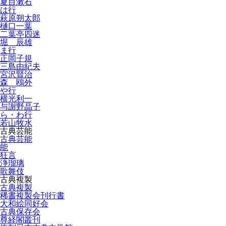
夏目漱石
は行
萩原朔太郎
樋口一葉
二葉亭四迷
堀 辰雄
ま行
正岡子規
三島由紀夫
宮沢賢治
森 鴎外
や行
横光利一
与謝野晶子
ら・わ行
若山牧水
古典芸能
古典芸能
能
狂言
浄瑠璃
歌舞伎
古典複製
古典複製
稀書複製会刊行書
大和絵同好会
古典保存会
尊経閣叢刊