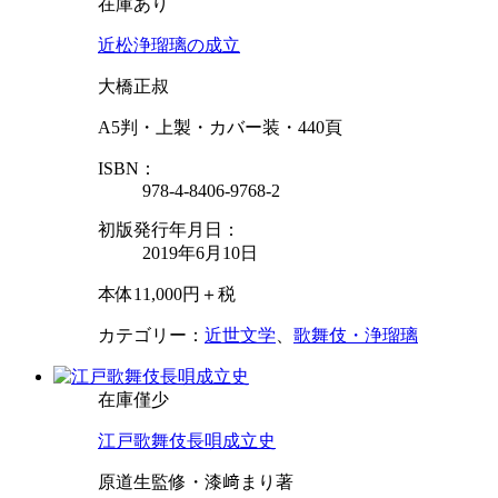
在庫あり
近松浄瑠璃の成立
大橋正叔
A5判・上製・カバー装・440頁
ISBN：
978-4-8406-9768-2
初版発行年月日：
2019年6月10日
本体11,000円＋税
カテゴリー：
近世文学
、
歌舞伎・浄瑠璃
在庫僅少
江戸歌舞伎長唄成立史
原道生監修・漆﨑まり著