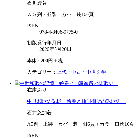
石川透著
Ａ５判・並製・カバー装160頁
ISBN：
978-4-8406-9775-0
初版発行年月日：
2026年5月20日
本体2,200円＋税
カテゴリー：
上代・中古・中世文学
在庫あり
中世和歌の記憶—絵巻と仙洞御所の詠歌史—
石井悠加著
A5判・上製・カバー装・416頁＋カラー口絵16頁
ISBN：