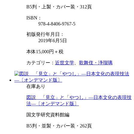
B5判・上製・カバー装・312頁
ISBN：
978-4-8406-9767-5
初版発行年月日：
2019年6月5日
本体15,000円＋税
カテゴリー：
近世文学
、
歌舞伎・浄瑠璃
在庫あり
図説 「見立」と「やつし」—日本文化の表現技
法—〔オンデマンド版〕
国文学研究資料館編
B5判・並製・カバー装・262頁