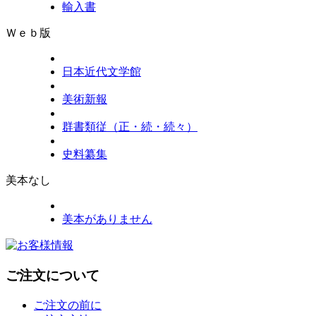
輸入書
Ｗｅｂ版
日本近代文学館
美術新報
群書類従（正・続・続々）
史料纂集
美本なし
美本がありません
ご注文について
ご注文の前に