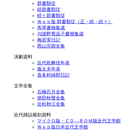
群書類従
続群書類従
続々群書類従
Ｗｅｂ版 群書類従（正・続・続々）
馬琴書翰集成
与謝野寛晶子書簡集成
梅若実日記
西山宗因全集
演劇資料
近代歌舞伎年表
義太夫年表
喜多村緑郎日記
文学全集
石橋忍月全集
徳田秋聲全集
近松秋江全集
近代雑誌複刻資料
マイクロ版・ＣＤ―ＲＯＭ版近代文学館
Ｗｅｂ版日本近代文学館