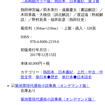
〔高精細カラー版〕熱田本 日本書紀 第３冊
熱田神宮編／荊木美行・遠藤慶太〔書誌解説〕／
木田章義・大槻信〔訓点解説〕／渡辺滋〔料紙解
説〕／野村辰美・福井款彦〔熱田社史〕
菊倍判（304㎜×218㎜）・上製・函入・328頁
ISBN：
978-4-8406-2219-6
初版発行年月日：
2017年12月15日
本体40,000円＋税
カテゴリー：
熱田本 日本書紀
、
上代・中古・中
世文学
、
単行本◆歴史
、
単行本◆日本語史
在庫あり
菊池寛現代通俗小説事典〔オンデマンド版〕