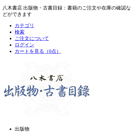
八木書店 出版物・古書目録：書籍のご注文や在庫の確認な
どができます
カテゴリ
検索
ご注文について
ログイン
カートを見る
（0点）
出版物