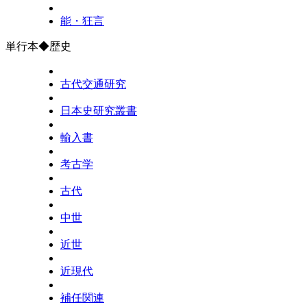
能・狂言
単行本◆歴史
古代交通研究
日本史研究叢書
輸入書
考古学
古代
中世
近世
近現代
補任関連