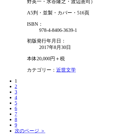
野英一・水谷隆之・渡辺憲司）
A5判・並製・カバー・516頁
ISBN：
978-4-8406-3639-1
初版発行年月日：
2017年8月30日
本体20,000円＋税
カテゴリー：
近世文学
1
2
3
4
5
6
7
8
9
次のページ ＞