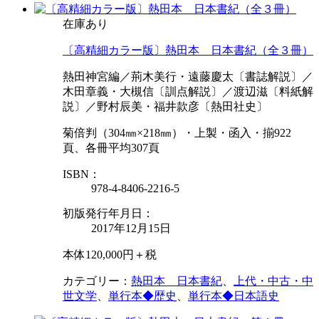
在庫あり
〔高精細カラー版〕熱田本 日本書紀（全３冊）
熱田神宮編／荊木美行・遠藤慶太〔書誌解説〕／
木田章義・大槻信〔訓点解説〕／渡辺滋〔料紙解
説〕／野村辰美・福井款彦〔熱田社史〕
菊倍判（304㎜×218㎜）・上製・函入・揃922
頁、各冊平均307頁
ISBN：
978-4-8406-2216-5
初版発行年月日：
2017年12月15日
本体120,000円＋税
カテゴリー：
熱田本 日本書紀
、
上代・中古・中
世文学
、
単行本◆歴史
、
単行本◆日本語史