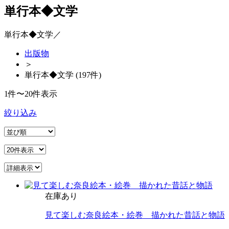
単行本◆文学
単行本◆文学／
出版物
＞
単行本◆文学 (197件)
1件〜20件表示
絞り込み
在庫あり
見て楽しむ奈良絵本・絵巻 描かれた昔話と物語