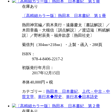
在庫あり
〔高精細カラー版〕熱田本 日本書紀 第１冊
熱田神宮編／荊木美行・遠藤慶太〔書誌解説〕／
木田章義・大槻信〔訓点解説〕／渡辺滋〔料紙解
説〕／野村辰美・福井款彦〔熱田社史〕
菊倍判（304㎜×218㎜）・上製・函入・288頁
ISBN：
978-4-8406-2217-2
初版発行年月日：
2017年12月15日
本体40,000円＋税
カテゴリー：
熱田本 日本書紀
、
上代・中古・中
世文学
、
単行本◆歴史
、
単行本◆日本語史
在庫あり