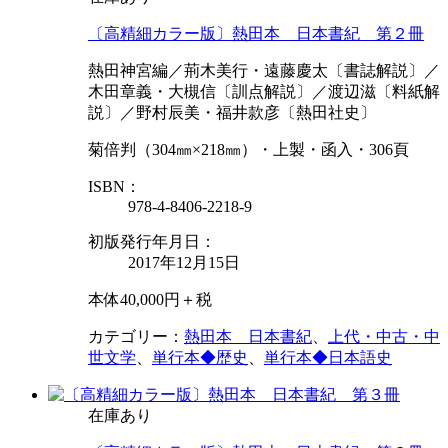
〔高精細カラー版〕熱田本 日本書紀 第２冊
熱田神宮編／荊木美行・遠藤慶太〔書誌解説〕／
木田章義・大槻信〔訓点解説〕／渡辺滋〔料紙解
説〕／野村辰美・福井款彦〔熱田社史〕
菊倍判（304㎜×218㎜）・上製・函入・306頁
ISBN：
978-4-8406-2218-9
初版発行年月日：
2017年12月15日
本体40,000円＋税
カテゴリー：
熱田本 日本書紀
、
上代・中古・中
世文学
、
単行本◆歴史
、
単行本◆日本語史
在庫あり