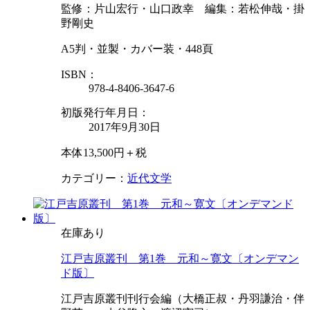
監修：片山宏行・山口政幸 編集：若松伸哉・掛
野剛史
A5判・並製・カバー装・448頁
ISBN：
978-4-8406-3647-6
初版発行年月日：
2017年9月30日
本体13,500円＋税
カテゴリー：
近代文学
在庫あり
江戸吉原叢刊 第1巻 元和～寛文〔オンデマン
ド版〕
江戸吉原叢刊刊行会編（大橋正叔・丹羽謙治・伴