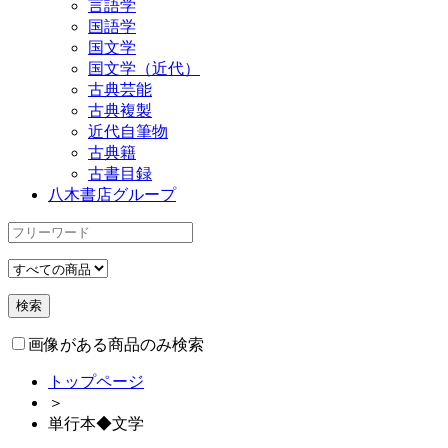
言語学
国語学
国文学
国文学（近代）
古典芸能
古典複製
近代自筆物
古典籍
古書目録
八木書店グループ
画像がある商品のみ検索
トップページ
＞
単行本◆文学