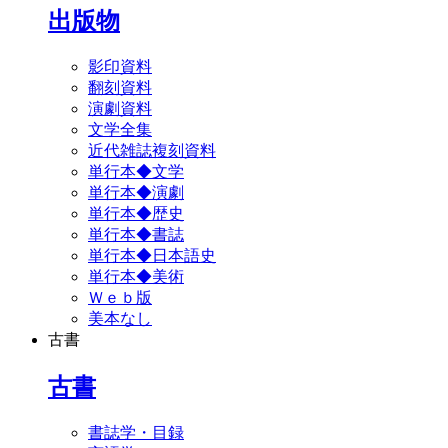
出版物
影印資料
翻刻資料
演劇資料
文学全集
近代雑誌複刻資料
単行本◆文学
単行本◆演劇
単行本◆歴史
単行本◆書誌
単行本◆日本語史
単行本◆美術
Ｗｅｂ版
美本なし
古書
古書
書誌学・目録