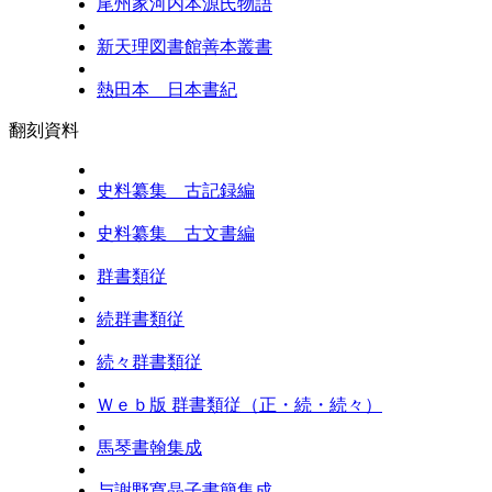
尾州家河内本源氏物語
新天理図書館善本叢書
熱田本 日本書紀
翻刻資料
史料纂集 古記録編
史料纂集 古文書編
群書類従
続群書類従
続々群書類従
Ｗｅｂ版 群書類従（正・続・続々）
馬琴書翰集成
与謝野寛晶子書簡集成