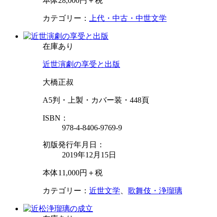
本体28,000円＋税
カテゴリー：
上代・中古・中世文学
在庫あり
近世演劇の享受と出版
大橋正叔
A5判・上製・カバー装・448頁
ISBN：
978-4-8406-9769-9
初版発行年月日：
2019年12月15日
本体11,000円＋税
カテゴリー：
近世文学
、
歌舞伎・浄瑠璃