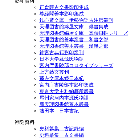
影印資料
正倉院古文書影印集成
尊経閣善本影印集成
鉄心斎文庫 伊勢物語古注釈叢刊
天理図書館綿屋文庫 俳書集成
天理図書館綿屋文庫 真蹟掛軸シリーズ
天理図書館善本叢書 和書之部
天理図書館善本叢書 漢籍之部
神宮古典籍影印叢刊
日本大学蔵源氏物語
宮内庁書陵部コロタイプシリーズ
上方藝文叢刊
蓬左文庫本続日本紀
宮内庁書陵部本影印集成
東京大学史料編纂所叢書
尾州家河内本源氏物語
新天理図書館善本叢書
熱田本 日本書紀
翻刻資料
史料纂集 古記録編
史料纂集 古文書編