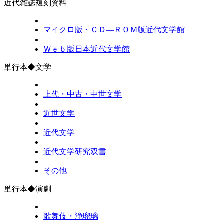
近代雑誌複刻資料
マイクロ版・ＣＤ―ＲＯＭ版近代文学館
Ｗｅｂ版日本近代文学館
単行本◆文学
上代・中古・中世文学
近世文学
近代文学
近代文学研究双書
その他
単行本◆演劇
歌舞伎・浄瑠璃