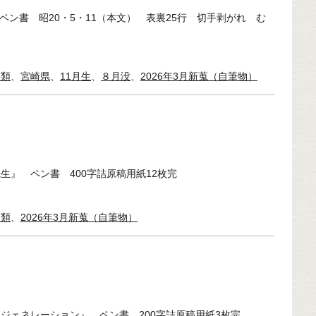
 ペン書 昭20・5・11（本文） 表裏25行 切手剥がれ む
書類
、
宮崎県
、
11月生
、
８月没
、
2026年3月新蒐（自筆物）
生』 ペン書 400字詰原稿用紙12枚完
稿類
、
2026年3月新蒐（自筆物）
ジェネレーション』 ペン書 200字詰原稿用紙3枚完