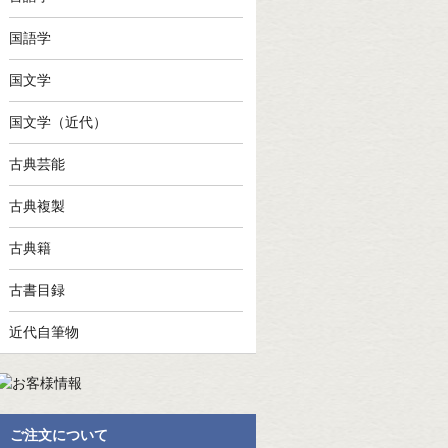
国語学
国文学
国文学（近代）
古典芸能
古典複製
古典籍
古書目録
近代自筆物
ご注文について