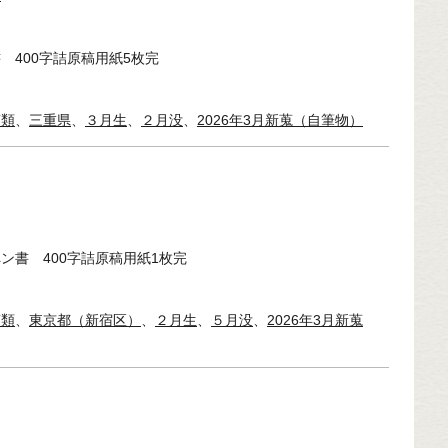
 400字詰原稿用紙5枚完
稿類
、
三重県
、
３月生
、
２月没
、
2026年3月新蒐（自筆物）
ン書 400字詰原稿用紙1枚完
稿類
、
東京都（新宿区）
、
２月生
、
５月没
、
2026年3月新蒐