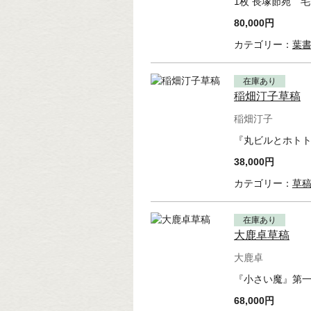
1枚 長塚節宛 毛
80,000円
カテゴリー：
葉
在庫あり
稲畑汀子草稿
稲畑汀子
『丸ビルとホトト
38,000円
カテゴリー：
草
在庫あり
大鹿卓草稿
大鹿卓
『小さい魔』第一
68,000円