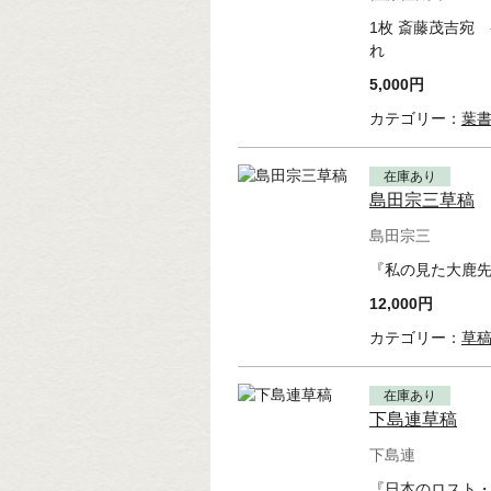
1枚 斎藤茂吉宛
れ
5,000円
カテゴリー：
葉
在庫あり
島田宗三草稿
島田宗三
『私の見た大鹿先
12,000円
カテゴリー：
草
在庫あり
下島連草稿
下島連
『日本のロスト・