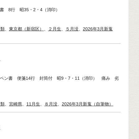
書 8行 昭35・2・4（消印）
書類
、
東京都（新宿区）
、
２月生
、
５月没
、
2026年3月新蒐
簡
 ペン書 便箋14行 封筒付 昭9・7・11（消印） 痛み 劣
簡類
、
宮崎県
、
11月生
、
８月没
、
2026年3月新蒐（自筆物）
書