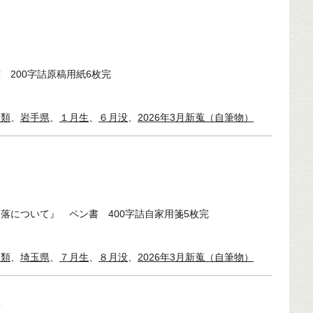
 200字詰原稿用紙6枚完
稿類
、
岩手県
、
１月生
、
６月没
、
2026年3月新蒐（自筆物）
落について』 ペン書 400字詰自家用箋5枚完
稿類
、
埼玉県
、
７月生
、
８月没
、
2026年3月新蒐（自筆物）
稿