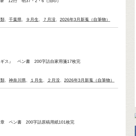
筆 12行 明37・2・6（消印）
書類
、
千葉県
、
９月生
、
７月没
、
2026年3月新蒐（自筆物）
ギス』 ペン書 200字詰自家用箋17枚完
稿類
、
神奈川県
、
１月生
、
２月没
、
2026年3月新蒐（自筆物）
章 ペン書 200字詰原稿用紙101枚完