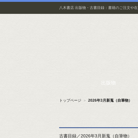
八木書店 出版物・古書目録：書籍のご注文や
出版物
トップページ
＞
2026年3月新蒐（自筆物）
古書目録／2026年3月新蒐（自筆物）