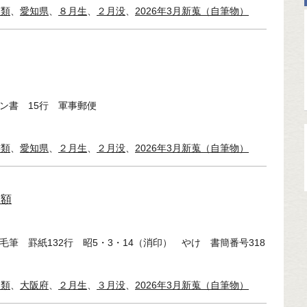
稿類
、
愛知県
、
８月生
、
２月没
、
2026年3月新蒐（自筆物）
ペン書 15行 軍事郵便
書類
、
愛知県
、
２月生
、
２月没
、
2026年3月新蒐（自筆物）
簡額
毛筆 罫紙132行 昭5・3・14（消印） やけ 書簡番号318
簡類
、
大阪府
、
２月生
、
３月没
、
2026年3月新蒐（自筆物）