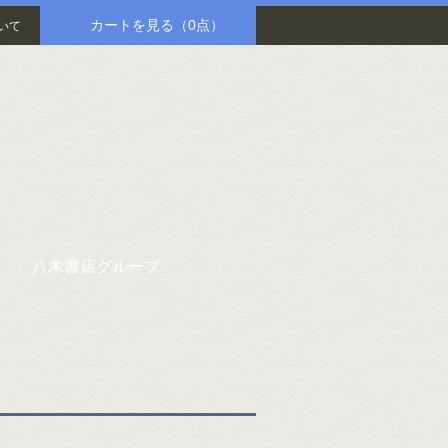
カートを見る
（0点）
いて
八木書店グループ