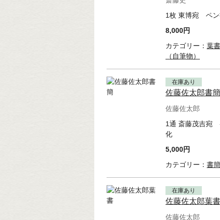
斎藤史
1枚 東博宛 ペン
8,000円
カテゴリー：
葉
（自筆物）
在庫あり
佐藤佐太郎書
佐藤佐太郎
1通 斎藤茂吉宛
化
5,000円
カテゴリー：
書
在庫あり
佐藤佐太郎葉
佐藤佐太郎