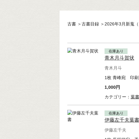
古書
＞
古書目録
＞
2026年3月新蒐（
在庫あり
青木月斗賀状
青木月斗
1枚 青峰宛 印
1,000円
カテゴリー：
葉
在庫あり
伊藤左千夫葉
伊藤左千夫