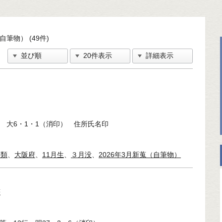
自筆物） (49件)
刷 大6・1・1（消印） 住所氏名印
書類
、
大阪府
、
11月生
、
３月没
、
2026年3月新蒐（自筆物）
書