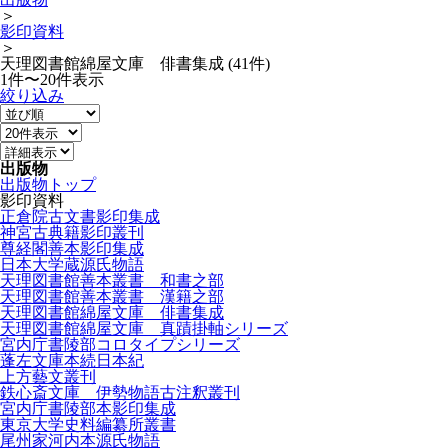
＞
影印資料
＞
天理図書館綿屋文庫 俳書集成 (41件)
1件〜20件表示
絞り込み
出版物
出版物トップ
影印資料
正倉院古文書影印集成
神宮古典籍影印叢刊
尊経閣善本影印集成
日本大学蔵源氏物語
天理図書館善本叢書 和書之部
天理図書館善本叢書 漢籍之部
天理図書館綿屋文庫 俳書集成
天理図書館綿屋文庫 真蹟掛軸シリーズ
宮内庁書陵部コロタイプシリーズ
蓬左文庫本続日本紀
上方藝文叢刊
鉄心斎文庫 伊勢物語古注釈叢刊
宮内庁書陵部本影印集成
東京大学史料編纂所叢書
尾州家河内本源氏物語