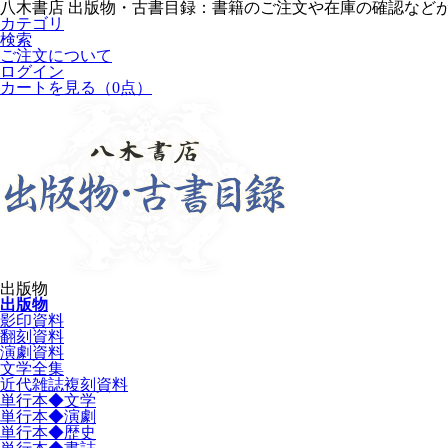
八木書店 出版物・古書目録：書籍のご注文や在庫の確認など
カテゴリ
検索
ご注文について
ログイン
カートを見る
（0点）
出版物
出版物
影印資料
翻刻資料
演劇資料
文学全集
近代雑誌複刻資料
単行本◆文学
単行本◆演劇
単行本◆歴史