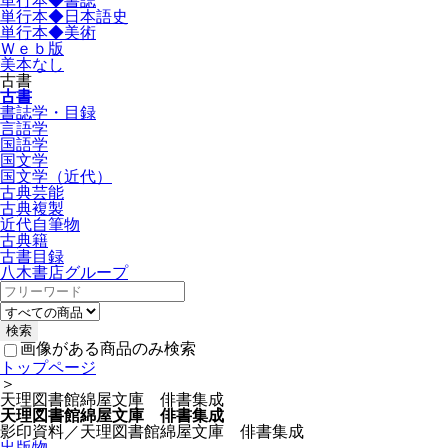
単行本◆書誌
単行本◆日本語史
単行本◆美術
Ｗｅｂ版
美本なし
古書
古書
書誌学・目録
言語学
国語学
国文学
国文学（近代）
古典芸能
古典複製
近代自筆物
古典籍
古書目録
八木書店グループ
画像がある商品のみ検索
トップページ
＞
天理図書館綿屋文庫 俳書集成
天理図書館綿屋文庫 俳書集成
影印資料／天理図書館綿屋文庫 俳書集成
出版物