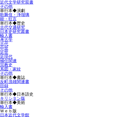
近代文学研究双書
その他
単行本◆演劇
歌舞伎・浄瑠璃
能・狂言
単行本◆歴史
古代交通研究
日本史研究叢書
輸入書
考古学
古代
中世
近世
近現代
補任関連
宗教史
系図・家紋
その他
単行本◆書誌
反町茂雄関連書
目録
その他
単行本◆日本語史
キリシタン版
単行本◆美術
輸入書
Ｗｅｂ版
日本近代文学館