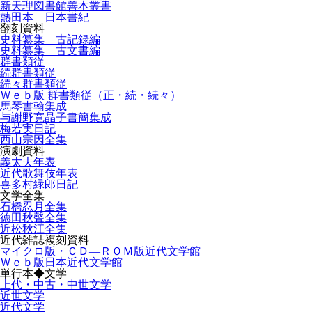
新天理図書館善本叢書
熱田本 日本書紀
翻刻資料
史料纂集 古記録編
史料纂集 古文書編
群書類従
続群書類従
続々群書類従
Ｗｅｂ版 群書類従（正・続・続々）
馬琴書翰集成
与謝野寛晶子書簡集成
梅若実日記
西山宗因全集
演劇資料
義太夫年表
近代歌舞伎年表
喜多村緑郎日記
文学全集
石橋忍月全集
徳田秋聲全集
近松秋江全集
近代雑誌複刻資料
マイクロ版・ＣＤ―ＲＯＭ版近代文学館
Ｗｅｂ版日本近代文学館
単行本◆文学
上代・中古・中世文学
近世文学
近代文学