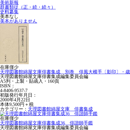
美術新報
群書類従（正・続・続々）
史料纂集
美本なし
美本がありません
在庫僅少
天理図書館綿屋文庫俳書集成 別巻 俳風大横手〔影印〕・歳
天理図書館綿屋文庫俳書集成編集委員会編
A5判・上製・貼函入・160頁
ISBN：
4-8406-9537-7
初版発行年月日：
2000年4月22日
本体9,500円＋税
カテゴリー：
天理図書館綿屋文庫 俳書集成
在庫僅少
天理図書館綿屋文庫俳書集成36 俳諧師手鑑
天理図書館綿屋文庫俳書集成編集委員会編