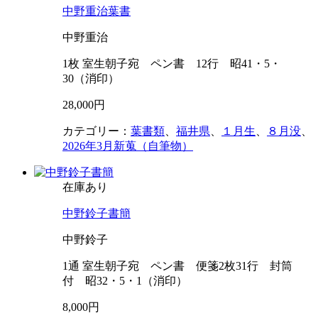
中野重治葉書
中野重治
1枚 室生朝子宛 ペン書 12行 昭41・5・
30（消印）
28,000円
カテゴリー：
葉書類
、
福井県
、
１月生
、
８月没
、
2026年3月新蒐（自筆物）
在庫あり
中野鈴子書簡
中野鈴子
1通 室生朝子宛 ペン書 便箋2枚31行 封筒
付 昭32・5・1（消印）
8,000円