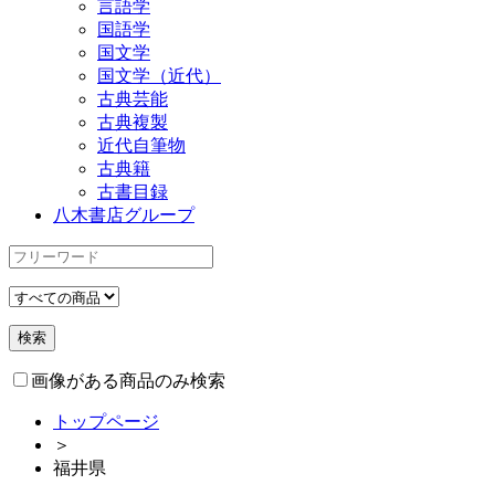
言語学
国語学
国文学
国文学（近代）
古典芸能
古典複製
近代自筆物
古典籍
古書目録
八木書店グループ
画像がある商品のみ検索
トップページ
＞
福井県