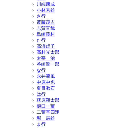
川端康成
小林秀雄
さ行
斎藤茂吉
志賀直哉
島崎藤村
た行
高浜虚子
高村光太郎
太宰 治
谷崎潤一郎
な行
永井荷風
中原中也
夏目漱石
は行
萩原朔太郎
樋口一葉
二葉亭四迷
堀 辰雄
ま行