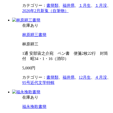
カテゴリー：
書簡類
、
福井県
、
１月生
、
１月没
、
2026年2月新蒐（自筆物）
在庫あり
林原耕三書簡
林原耕三
1通 安部宙之介宛 ペン書 便箋2枚22行 封筒
付 昭34・1・16（消印）
5,000円
カテゴリー：
書簡類
、
福井県
、
12月生
、
４月没
、
95号近代文学特輯
在庫あり
福永挽歌書簡