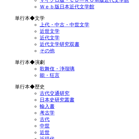
マイクロ版・ＣＤ―ＲＯＭ版近代文学館
Ｗｅｂ版日本近代文学館
単行本◆文学
上代・中古・中世文学
近世文学
近代文学
近代文学研究双書
その他
単行本◆演劇
歌舞伎・浄瑠璃
能・狂言
単行本◆歴史
古代交通研究
日本史研究叢書
輸入書
考古学
古代
中世
近世
近現代