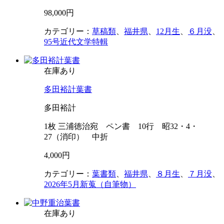
98,000円
カテゴリー：
草稿類
、
福井県
、
12月生
、
６月没
、
95号近代文学特輯
在庫あり
多田裕計葉書
多田裕計
1枚 三浦徳治宛 ペン書 10行 昭32・4・
27（消印） 中折
4,000円
カテゴリー：
葉書類
、
福井県
、
８月生
、
７月没
、
2026年5月新蒐（自筆物）
在庫あり