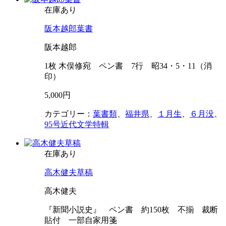
在庫あり
阪本越郎葉書
阪本越郎
1枚 木俣修宛 ペン書 7行 昭34・5・11（消
印）
5,000円
カテゴリー：
葉書類
、
福井県
、
１月生
、
６月没
、
95号近代文学特輯
在庫あり
高木健夫草稿
高木健夫
『新聞小説史』 ペン書 約150枚 不揃 裁断
貼付 一部自家用箋