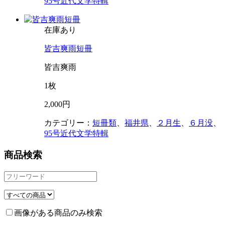
95号近代文学特輯
在庫あり
皆吉爽雨短冊
皆吉爽雨
1枚
2,000円
カテゴリー：
短冊類
、
福井県
、
２月生
、
６月没
、
95号近代文学特輯
商品検索
画像がある商品のみ検索