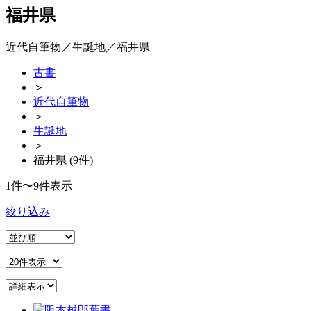
福井県
近代自筆物／生誕地／福井県
古書
＞
近代自筆物
＞
生誕地
＞
福井県 (9件)
1件〜9件表示
絞り込み