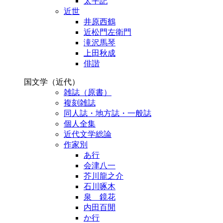
太平記
近世
井原西鶴
近松門左衛門
滝沢馬琴
上田秋成
俳諧
国文学（近代）
雑誌（原書）
複刻雑誌
同人誌・地方誌・一般誌
個人全集
近代文学総論
作家別
あ行
会津八一
芥川龍之介
石川啄木
泉 鏡花
内田百閒
か行