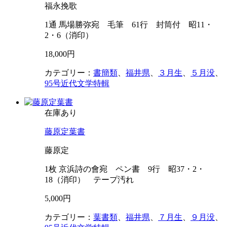
福永挽歌
1通 馬場勝弥宛 毛筆 61行 封筒付 昭11・
2・6（消印）
18,000円
カテゴリー：
書簡類
、
福井県
、
３月生
、
５月没
、
95号近代文学特輯
在庫あり
藤原定葉書
藤原定
1枚 京浜詩の會宛 ペン書 9行 昭37・2・
18（消印） テープ汚れ
5,000円
カテゴリー：
葉書類
、
福井県
、
７月生
、
９月没
、