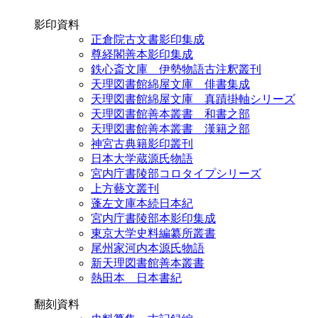
影印資料
正倉院古文書影印集成
尊経閣善本影印集成
鉄心斎文庫 伊勢物語古注釈叢刊
天理図書館綿屋文庫 俳書集成
天理図書館綿屋文庫 真蹟掛軸シリーズ
天理図書館善本叢書 和書之部
天理図書館善本叢書 漢籍之部
神宮古典籍影印叢刊
日本大学蔵源氏物語
宮内庁書陵部コロタイプシリーズ
上方藝文叢刊
蓬左文庫本続日本紀
宮内庁書陵部本影印集成
東京大学史料編纂所叢書
尾州家河内本源氏物語
新天理図書館善本叢書
熱田本 日本書紀
翻刻資料