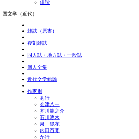
俳諧
国文学（近代）
雑誌（原書）
複刻雑誌
同人誌・地方誌・一般誌
個人全集
近代文学総論
作家別
あ行
会津八一
芥川龍之介
石川啄木
泉 鏡花
内田百閒
か行