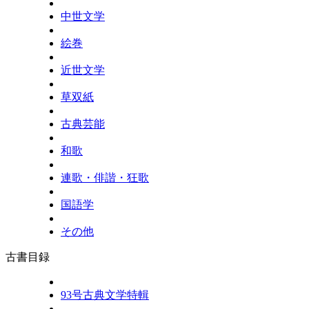
中世文学
絵巻
近世文学
草双紙
古典芸能
和歌
連歌・俳諧・狂歌
国語学
その他
古書目録
93号古典文学特輯