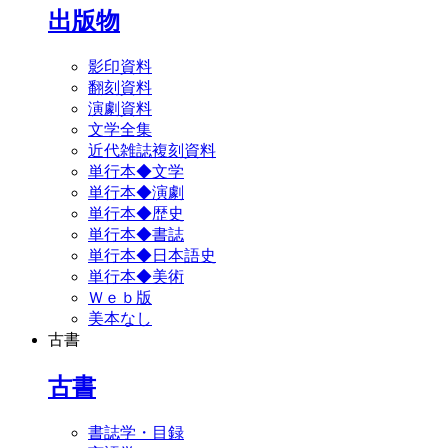
出版物
影印資料
翻刻資料
演劇資料
文学全集
近代雑誌複刻資料
単行本◆文学
単行本◆演劇
単行本◆歴史
単行本◆書誌
単行本◆日本語史
単行本◆美術
Ｗｅｂ版
美本なし
古書
古書
書誌学・目録