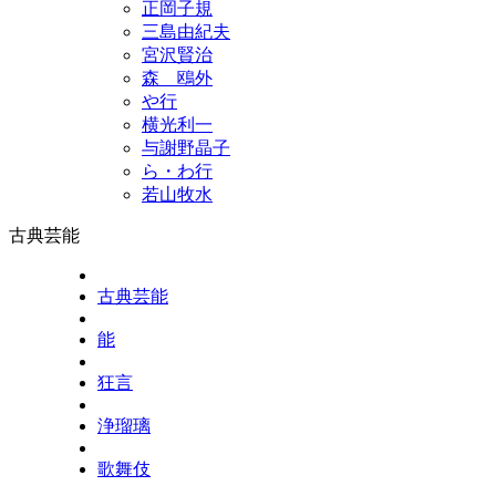
正岡子規
三島由紀夫
宮沢賢治
森 鴎外
や行
横光利一
与謝野晶子
ら・わ行
若山牧水
古典芸能
古典芸能
能
狂言
浄瑠璃
歌舞伎