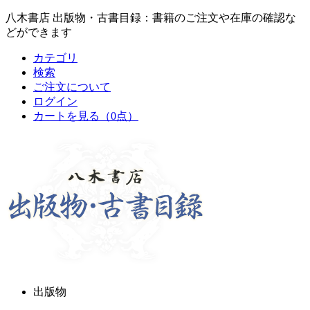
八木書店 出版物・古書目録：書籍のご注文や在庫の確認な
どができます
カテゴリ
検索
ご注文について
ログイン
カートを見る
（0点）
出版物