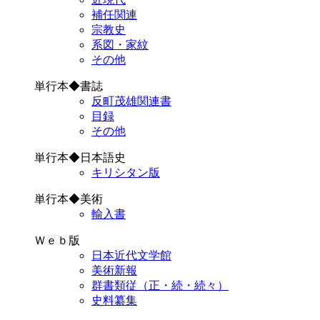
補任関連
宗教史
系図・家紋
その他
単行本◆書誌
反町茂雄関連書
目録
その他
単行本◆日本語史
キリシタン版
単行本◆美術
輸入書
Ｗｅｂ版
日本近代文学館
美術新報
群書類従（正・続・続々）
史料纂集