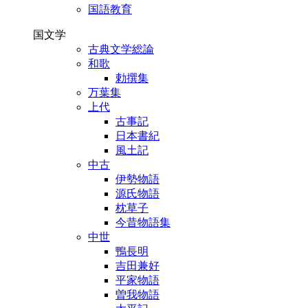
国語教育
国文学
古典文学総論
和歌
勅撰集
万葉集
上代
古事記
日本書紀
風土記
中古
伊勢物語
源氏物語
枕草子
今昔物語集
中世
鴨長明
吉田兼好
平家物語
曽我物語