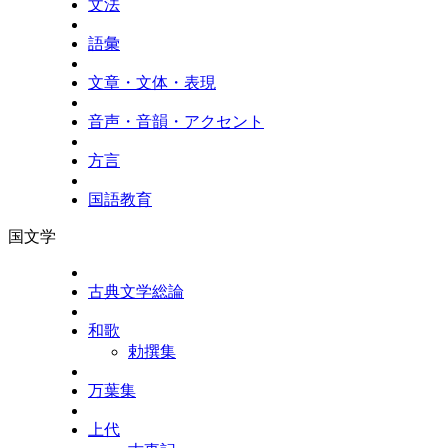
文法
語彙
文章・文体・表現
音声・音韻・アクセント
方言
国語教育
国文学
古典文学総論
和歌
勅撰集
万葉集
上代