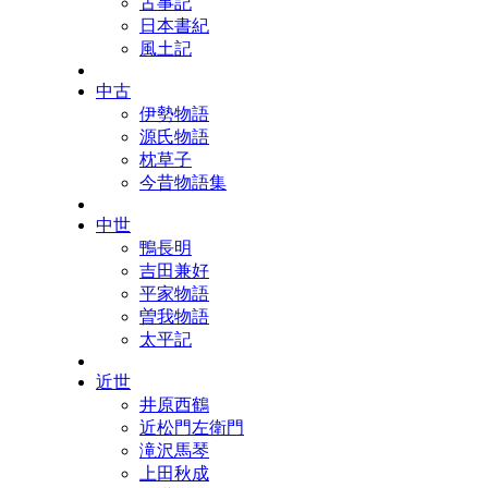
古事記
日本書紀
風土記
中古
伊勢物語
源氏物語
枕草子
今昔物語集
中世
鴨長明
吉田兼好
平家物語
曽我物語
太平記
近世
井原西鶴
近松門左衛門
滝沢馬琴
上田秋成