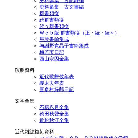
史料纂集 古記録編
史料纂集 古文書編
群書類従
続群書類従
続々群書類従
Ｗｅｂ版 群書類従（正・続・続々）
馬琴書翰集成
与謝野寛晶子書簡集成
梅若実日記
西山宗因全集
演劇資料
近代歌舞伎年表
義太夫年表
喜多村緑郎日記
文学全集
石橋忍月全集
徳田秋聲全集
近松秋江全集
近代雑誌複刻資料