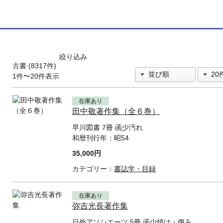
絞り込み
古書 (8317件)
1件〜20件表示
在庫あり
田中敬著作集（全６巻）
早川図書 7冊 函少汚れ
和暦刊行年：
昭54
35,000円
カテゴリー：
書誌学・目録
在庫あり
弥吉光長著作集
日外アソシエーツ 5冊 函少焼け・傷み