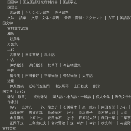
国語学
国立国語研究所刊行書
国語学史
国語史
古辞書
キリシタン資料
洋学資料
文法
語彙
文章・文体・表現
音声・音韻・アクセント
方言
国語教
国文学
古典文学総論
和歌
勅撰集
万葉集
上代
古事記
日本書紀
風土記
中古
伊勢物語
源氏物語
枕草子
今昔物語集
中世
鴨長明
吉田兼好
平家物語
曽我物語
太平記
近世
井原西鶴
近松門左衛門
滝沢馬琴
上田秋成
俳諧
国文学（近代）
雑誌（原書）
複刻雑誌
同人誌・地方誌・一般誌
個人全集
近代文学
作家別
あ行
会津八一
芥川龍之介
石川啄木
泉 鏡花
内田百閒
か行
斎藤茂吉
志賀直哉
島崎藤村
た行
高浜虚子
高村光太郎
太宰 
永井荷風
中原中也
夏目漱石
は行
萩原朔太郎
樋口一葉
二葉亭
正岡子規
三島由紀夫
宮沢賢治
森 鴎外
や行
横光利一
与謝野
古典芸能