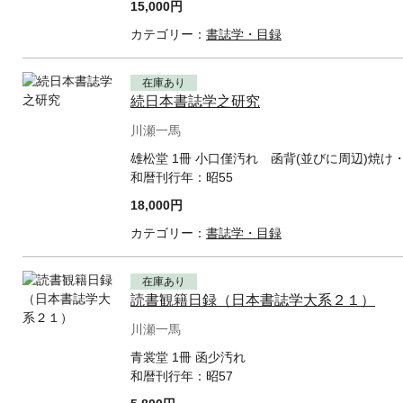
15,000円
カテゴリー：
書誌学・目録
在庫あり
続日本書誌学之研究
川瀬一馬
雄松堂 1冊 小口僅汚れ 函背(並びに周辺)焼け
和暦刊行年：
昭55
18,000円
カテゴリー：
書誌学・目録
在庫あり
読書観籍日録（日本書誌学大系２１）
川瀬一馬
青裳堂 1冊 函少汚れ
和暦刊行年：
昭57