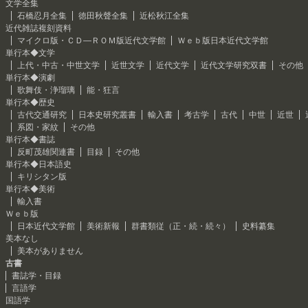
文学全集
石橋忍月全集
徳田秋聲全集
近松秋江全集
近代雑誌複刻資料
マイクロ版・ＣＤ―ＲＯＭ版近代文学館
Ｗｅｂ版日本近代文学館
単行本◆文学
上代・中古・中世文学
近世文学
近代文学
近代文学研究双書
その他
単行本◆演劇
歌舞伎・浄瑠璃
能・狂言
単行本◆歴史
古代交通研究
日本史研究叢書
輸入書
考古学
古代
中世
近世
系図・家紋
その他
単行本◆書誌
反町茂雄関連書
目録
その他
単行本◆日本語史
キリシタン版
単行本◆美術
輸入書
Ｗｅｂ版
日本近代文学館
美術新報
群書類従（正・続・続々）
史料纂集
美本なし
美本がありません
古書
書誌学・目録
言語学
国語学