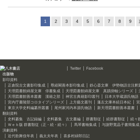
1
2
3
4
5
6
7
8
9
Twitter
Facebook
出版物
影印資料
正倉院古文書影印集成
尊経閣善本影印集成
鉄心斎文庫 伊勢物語古注釈
天理図書館綿屋文庫 俳書集成
天理図書館綿屋文庫 真蹟掛軸シリーズ
天理図書館善本叢書 漢籍之部
神宮古典籍影印叢刊
日本大学蔵源氏物語
宮内庁書陵部コロタイプシリーズ
上方藝文叢刊
蓬左文庫本続日本紀
宮
東京大学史料編纂所叢書
尾州家河内本源氏物語
新天理図書館善本叢書
翻刻資料
史料纂集 古記録編
史料纂集 古文書編
群書類従
続群書類従
続々
Ｗｅｂ版 群書類従（正・続・続々）
馬琴書翰集成
与謝野寛晶子書簡集成
演劇資料
近代歌舞伎年表
義太夫年表
喜多村緑郎日記