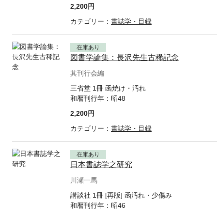
2,200円
カテゴリー：
書誌学・目録
在庫あり
図書学論集：長沢先生古稀記念
其刊行会編
三省堂 1冊 函焼け・汚れ
和暦刊行年：
昭48
2,200円
カテゴリー：
書誌学・目録
在庫あり
日本書誌学之研究
川瀬一馬
講談社 1冊 [再版] 函汚れ・少傷み
和暦刊行年：
昭46