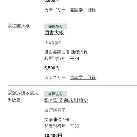
5,800円
カテゴリー：
書誌学・目録
在庫あり
図書大概
大沼晴暉
汲古書院 1冊 函僅汚れ
和暦刊行年：
平24
5,500円
カテゴリー：
書誌学・目録
在庫あり
紙が語る幕末出版史
白戸満喜子
文学通信 1冊
和暦刊行年：
平30
10,400円