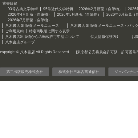
古書目録
93号古典文学特輯
95号近代文学特輯
2026年2月新蒐（自筆物）
202
2026年4月新蒐（自筆物）
2026年5月新蒐（自筆物）
2026年6月新蒐（
2026年7月新蒐（自筆物）
八木書店 出版物 メールニュース
八木書店 出版物 メールニュース・バッ
ご利用規約
特定商取引に関する表示
八木書店出版物からの転載許可申請について
個人情報保護方針
お
八木書店グループ
copyright © 八木書店 All Rights Reserved.
[東京都公安委員会許可済 許可番号301
第二出版販売株式会社
株式会社日本古書通信社
ジャパンナレ