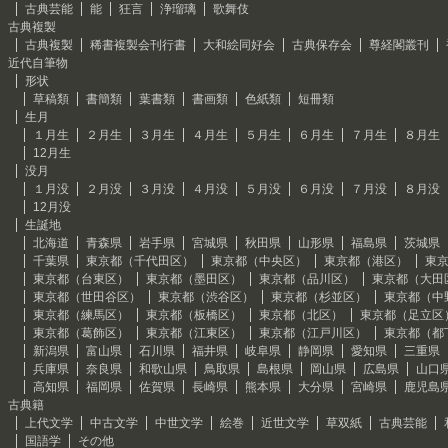
古典芸能
能
狂言
浄瑠璃
歌舞伎
古典複製
古典複製
稀書複製会刊行書
大和絵同好会
古典保存会
尊経閣叢刊
近代自筆物
形状
草稿類
書簡類
葉書類
書画類
色紙類
短冊類
生月
１月生
２月生
３月生
４月生
５月生
６月生
７月生
８月生
12月生
没月
１月没
２月没
３月没
４月没
５月没
６月没
７月没
８月没
12月没
生誕地
北海道
青森県
岩手県
宮城県
秋田県
山形県
福島県
茨城県
千葉県
東京都（千代田区）
東京都（中央区）
東京都（港区）
東
東京都（台東区）
東京都（墨田区）
東京都（品川区）
東京都（大田
東京都（世田谷区）
東京都（渋谷区）
東京都（杉並区）
東京都（中
東京都（練馬区）
東京都（板橋区）
東京都（北区）
東京都（足立区
東京都（葛飾区）
東京都（江東区）
東京都（江戸川区）
東京都（都
新潟県
富山県
石川県
福井県
岐阜県
静岡県
愛知県
三重県
兵庫県
奈良県
和歌山県
鳥取県
島根県
岡山県
広島県
山口
高知県
福岡県
佐賀県
長崎県
熊本県
大分県
宮崎県
鹿児島
古典籍
上代文学
中古文学
中世文学
絵巻
近世文学
草双紙
古典芸能
国語学
その他