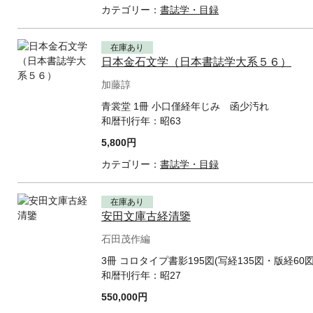
カテゴリー：
書誌学・目録
在庫あり
日本金石文学（日本書誌学大系５６）
加藤諄
青裳堂 1冊 小口僅経年じみ 函少汚れ
和暦刊行年：
昭63
5,800円
カテゴリー：
書誌学・目録
在庫あり
安田文庫古経清鑒
石田茂作編
3冊 コロタイプ書影195図(写経135図・版経60
和暦刊行年：
昭27
550,000円