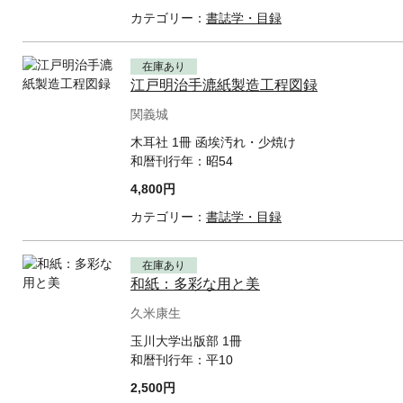
カテゴリー：
書誌学・目録
在庫あり
江戸明治手漉紙製造工程図録
関義城
木耳社 1冊 函埃汚れ・少焼け
和暦刊行年：
昭54
4,800円
カテゴリー：
書誌学・目録
在庫あり
和紙：多彩な用と美
久米康生
玉川大学出版部 1冊
和暦刊行年：
平10
2,500円