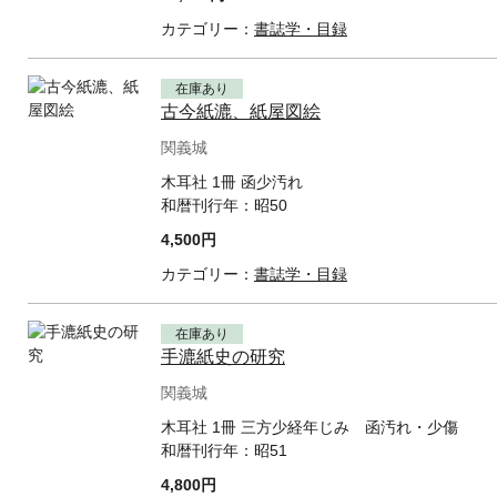
カテゴリー：
書誌学・目録
在庫あり
古今紙漉、紙屋図絵
関義城
木耳社 1冊 函少汚れ
和暦刊行年：
昭50
4,500円
カテゴリー：
書誌学・目録
在庫あり
手漉紙史の研究
関義城
木耳社 1冊 三方少経年じみ 函汚れ・少傷
和暦刊行年：
昭51
4,800円