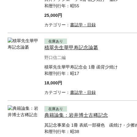
和暦刊行年：
昭55
25,000円
カテゴリー：
書誌学・目録
在庫あり
積翠先生華甲寿記念論纂
野口信二編
積翠先生華甲寿記念会 1冊 函背少焼け
和暦刊行年：
昭17
18,000円
カテゴリー：
書誌学・目録
在庫あり
典籍論集：岩井博士古稀記念
其記念事業会 1冊 表紙一部褪色 函焼け・少擦
和暦刊行年：
昭38