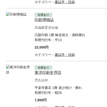
カテゴリー：
書誌学・目録
在庫あり
印刷博物誌
其編纂委員会編
凸版印刷 1冊 輸送箱欠・函軽擦れ
和暦刊行年：
平13
22,000円
カテゴリー：
書誌学・目録
在庫あり
東洋印刷史序説
禿氏祐祥
平楽寺書店 1冊 函少焼け・擦れ
和暦刊行年：
昭26
7,800円