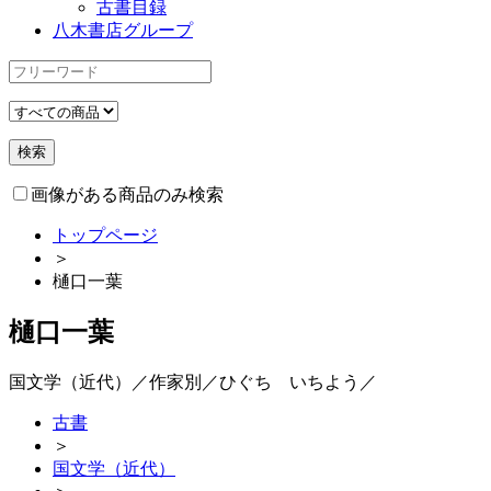
古書目録
八木書店グループ
画像がある商品のみ検索
トップページ
＞
樋口一葉
樋口一葉
国文学（近代）／作家別／ひぐち いちよう／
古書
＞
国文学（近代）