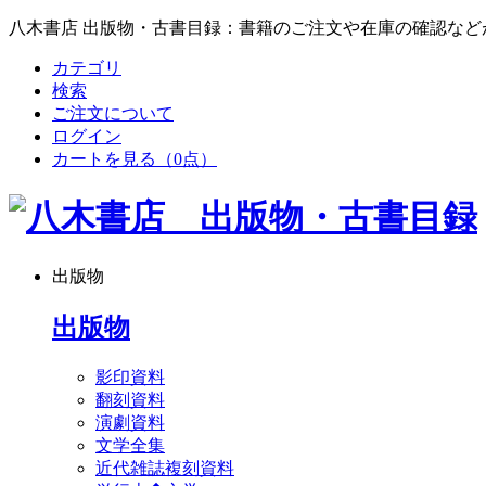
八木書店 出版物・古書目録：書籍のご注文や在庫の確認など
カテゴリ
検索
ご注文について
ログイン
カートを見る
（0点）
出版物
出版物
影印資料
翻刻資料
演劇資料
文学全集
近代雑誌複刻資料