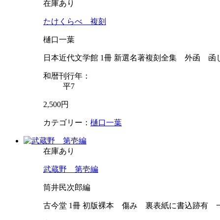
在庫あり
たけくらべ 複刻
樋口一葉
日本近代文学館 1冊 新選名著複刻全集 外函 函
和暦刊行年：
平7
2,500円
カテゴリー：
樋口一葉
在庫あり
武蔵野 第壱編
筒井民次郎編
古今堂 1冊 初版裸本 傷み 裏表紙に書込跡有 