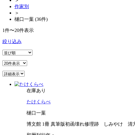
＞
作家別
＞
樋口一葉 (36件)
1件〜20件表示
絞り込み
在庫あり
たけくらべ
樋口一葉
博文館 1冊 真筆版初函壊れ修理跡 しみやけ 清