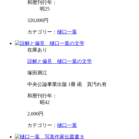
和暦刊行年：
明25
320,000円
カテゴリー：
樋口一葉
在庫あり
誤解と偏見 樋口一葉の文学
塚田満江
中央公論事業出版 1冊 函 頁汚れ有
和暦刊行年：
昭42
2,000円
カテゴリー：
樋口一葉