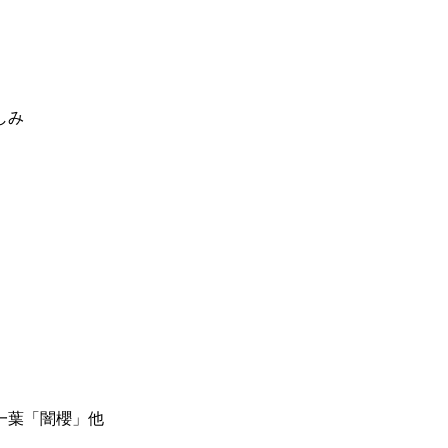
しみ
一葉「闇櫻」他