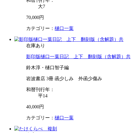
和暦刊行年：
大7
70,000円
カテゴリー：
樋口一葉
在庫あり
影印版樋口一葉日記 上下 翻刻版（含解題）共
鈴木淳・樋口智子編
岩波書店 3冊 函少しみ 外函少傷み
和暦刊行年：
平14
40,000円
カテゴリー：
樋口一葉