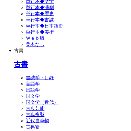
単行本◆文学
単行本◆演劇
単行本◆歴史
単行本◆書誌
単行本◆日本語史
単行本◆美術
Ｗｅｂ版
美本なし
古書
古書
書誌学・目録
言語学
国語学
国文学
国文学（近代）
古典芸能
古典複製
近代自筆物
古典籍