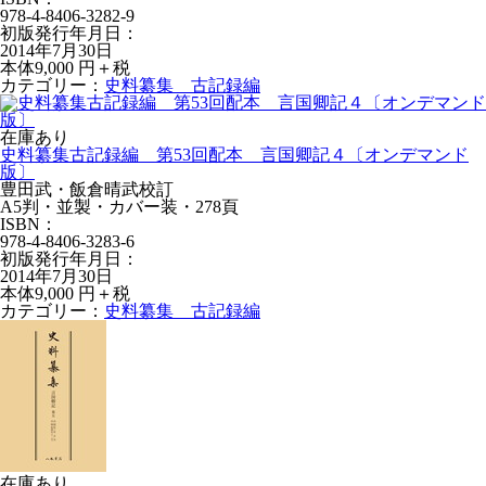
978-4-8406-3282-9
初版発行年月日：
2014年7月30日
本体9,000 円＋税
カテゴリー：
史料纂集 古記録編
在庫あり
史料纂集古記録編 第53回配本 言国卿記４〔オンデマンド
版〕
豊田武・飯倉晴武校訂
A5判・並製・カバー装・278頁
ISBN：
978-4-8406-3283-6
初版発行年月日：
2014年7月30日
本体9,000 円＋税
カテゴリー：
史料纂集 古記録編
在庫あり