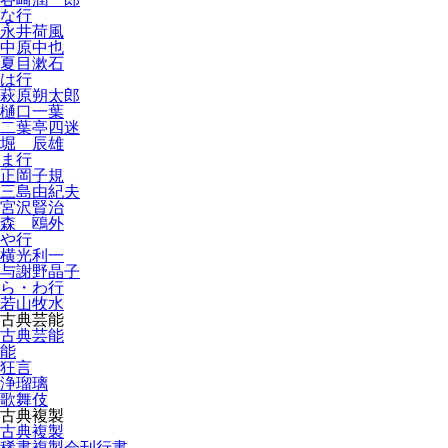
な行
永井荷風
中原中也
夏目漱石
は行
萩原朔太郎
樋口一葉
二葉亭四迷
堀 辰雄
ま行
正岡子規
三島由紀夫
宮沢賢治
森 鴎外
や行
横光利一
与謝野晶子
ら・わ行
若山牧水
古典芸能
古典芸能
能
狂言
浄瑠璃
歌舞伎
古典複製
古典複製
稀書複製会刊行書