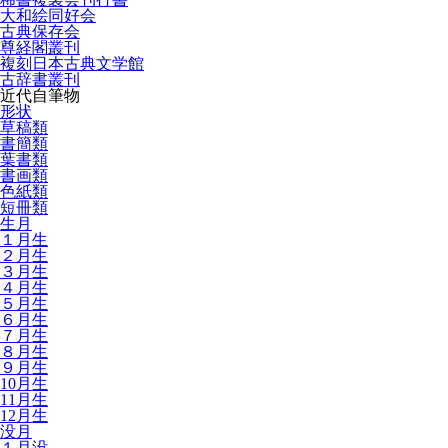
大和絵同好会
古典保存会
尊経閣叢刊
複刻日本古典文学館
古辞書叢刊
近代自筆物
形状
草稿類
書簡類
葉書類
書画類
色紙類
短冊類
生月
１月生
２月生
３月生
４月生
５月生
６月生
７月生
８月生
９月生
10月生
11月生
12月生
没月
１月没