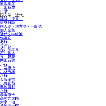
滝沢馬琴
上田秋成
俳諧
国文学（近代）
雑誌（原書）
複刻雑誌
同人誌・地方誌・一般誌
個人全集
近代文学総論
作家別
あ行
会津八一
芥川龍之介
石川啄木
泉 鏡花
内田百閒
か行
川端康成
小林秀雄
さ行
斎藤茂吉
志賀直哉
島崎藤村
た行
高浜虚子
高村光太郎
太宰 治
谷崎潤一郎