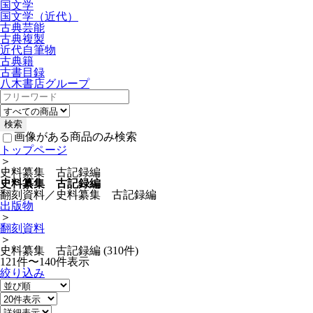
国文学
国文学（近代）
古典芸能
古典複製
近代自筆物
古典籍
古書目録
八木書店グループ
画像がある商品のみ検索
トップページ
＞
史料纂集 古記録編
史料纂集 古記録編
翻刻資料／史料纂集 古記録編
出版物
＞
翻刻資料
＞
史料纂集 古記録編 (310件)
121件〜140件表示
絞り込み