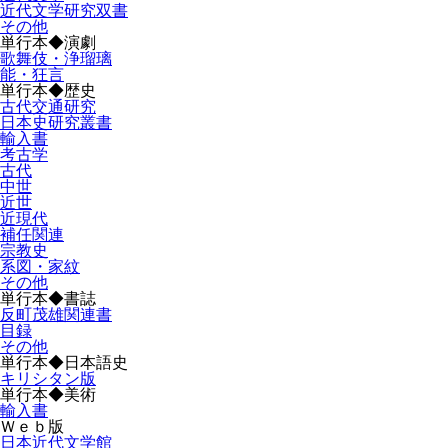
近代文学研究双書
その他
単行本◆演劇
歌舞伎・浄瑠璃
能・狂言
単行本◆歴史
古代交通研究
日本史研究叢書
輸入書
考古学
古代
中世
近世
近現代
補任関連
宗教史
系図・家紋
その他
単行本◆書誌
反町茂雄関連書
目録
その他
単行本◆日本語史
キリシタン版
単行本◆美術
輸入書
Ｗｅｂ版
日本近代文学館