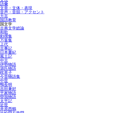
語彙
文章・文体・表現
音声・音韻・アクセント
方言
国語教育
国文学
古典文学総論
和歌
勅撰集
万葉集
上代
古事記
日本書紀
風土記
中古
伊勢物語
源氏物語
枕草子
今昔物語集
中世
鴨長明
吉田兼好
平家物語
曽我物語
太平記
近世
井原西鶴
近松門左衛門