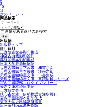
9
10
11
次のページ ＞
商品検索
画像がある商品のみ検索
出版物
出版物トップ
影印資料
正倉院古文書影印集成
神宮古典籍影印叢刊
尊経閣善本影印集成
日本大学蔵源氏物語
天理図書館善本叢書 和書之部
天理図書館善本叢書 漢籍之部
天理図書館綿屋文庫 俳書集成
天理図書館綿屋文庫 真蹟掛軸シリーズ
宮内庁書陵部コロタイプシリーズ
蓬左文庫本続日本紀
上方藝文叢刊
鉄心斎文庫 伊勢物語古注釈叢刊
宮内庁書陵部本影印集成
東京大学史料編纂所叢書
尾州家河内本源氏物語