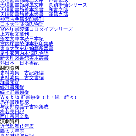
天理図書館綿屋文庫 真蹟掛軸シリーズ
天理図書館善本叢書 和書之部
天理図書館善本叢書 漢籍之部
神宮古典籍影印叢刊
日本大学蔵源氏物語
宮内庁書陵部コロタイプシリーズ
上方藝文叢刊
蓬左文庫本続日本紀
宮内庁書陵部本影印集成
東京大学史料編纂所叢書
尾州家河内本源氏物語
新天理図書館善本叢書
熱田本 日本書紀
翻刻資料
史料纂集 古記録編
史料纂集 古文書編
群書類従
続群書類従
続々群書類従
Ｗｅｂ版 群書類従（正・続・続々）
馬琴書翰集成
与謝野寛晶子書簡集成
梅若実日記
西山宗因全集
演劇資料
近代歌舞伎年表
義太夫年表
喜多村緑郎日記