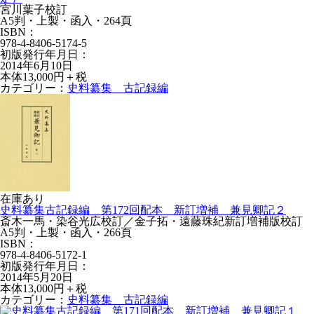
宮川葉子校訂
A5判・上製・函入・264頁
ISBN：
978-4-8406-5174-5
初版発行年月日：
2014年6月10日
本体13,000円＋税
カテゴリー：
史料纂集 古記録編
在庫あり
史料纂集古記録編 第172回配本 新訂増補 兼見卿記２
斎木一馬・染谷光広校訂／金子拓・遠藤珠紀新訂増補版校訂
A5判・上製・函入・266頁
ISBN：
978-4-8406-5172-1
初版発行年月日：
2014年5月20日
本体13,000円＋税
カテゴリー：
史料纂集 古記録編