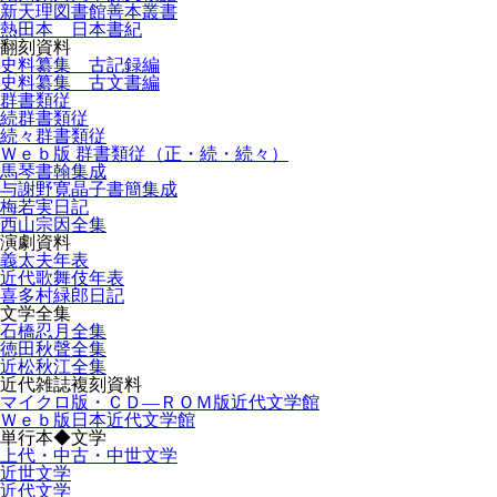
新天理図書館善本叢書
熱田本 日本書紀
翻刻資料
史料纂集 古記録編
史料纂集 古文書編
群書類従
続群書類従
続々群書類従
Ｗｅｂ版 群書類従（正・続・続々）
馬琴書翰集成
与謝野寛晶子書簡集成
梅若実日記
西山宗因全集
演劇資料
義太夫年表
近代歌舞伎年表
喜多村緑郎日記
文学全集
石橋忍月全集
徳田秋聲全集
近松秋江全集
近代雑誌複刻資料
マイクロ版・ＣＤ―ＲＯＭ版近代文学館
Ｗｅｂ版日本近代文学館
単行本◆文学
上代・中古・中世文学
近世文学
近代文学