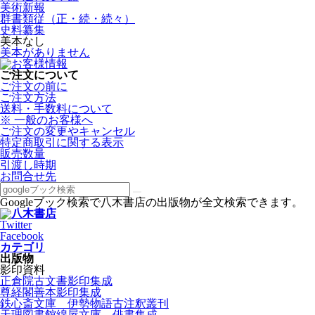
美術新報
群書類従（正・続・続々）
史料纂集
美本なし
美本がありません
ご注文について
ご注文の前に
ご注文方法
送料・手数料について
※ 一般のお客様へ
ご注文の変更やキャンセル
特定商取引に関する表示
販売数量
引渡し時期
お問合せ先
Googleブック検索で八木書店の出版物が全文検索できます。
Twitter
Facebook
カテゴリ
出版物
影印資料
正倉院古文書影印集成
尊経閣善本影印集成
鉄心斎文庫 伊勢物語古注釈叢刊
天理図書館綿屋文庫 俳書集成