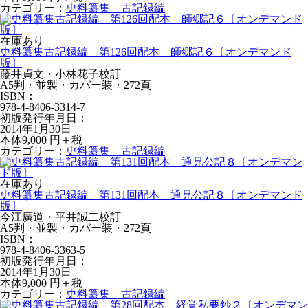
カテゴリー：
史料纂集 古記録編
在庫あり
史料纂集古記録編 第126回配本 師郷記６〔オンデマンド
版〕
藤井貞文・小林花子校訂
A5判・並製・カバー装・272頁
ISBN：
978-4-8406-3314-7
初版発行年月日：
2014年1月30日
本体9,000 円＋税
カテゴリー：
史料纂集 古記録編
在庫あり
史料纂集古記録編 第131回配本 通兄公記８〔オンデマンド
版〕
今江廣道・平井誠二校訂
A5判・並製・カバー装・272頁
ISBN：
978-4-8406-3363-5
初版発行年月日：
2014年1月30日
本体9,000 円＋税
カテゴリー：
史料纂集 古記録編