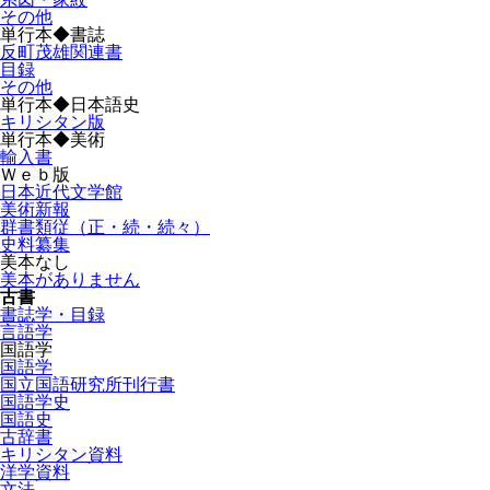
その他
単行本◆書誌
反町茂雄関連書
目録
その他
単行本◆日本語史
キリシタン版
単行本◆美術
輸入書
Ｗｅｂ版
日本近代文学館
美術新報
群書類従（正・続・続々）
史料纂集
美本なし
美本がありません
古書
書誌学・目録
言語学
国語学
国語学
国立国語研究所刊行書
国語学史
国語史
古辞書
キリシタン資料
洋学資料
文法