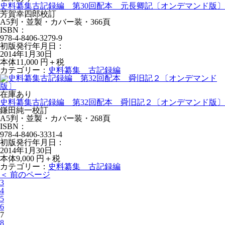
史料纂集古記録編 第30回配本 元長卿記〔オンデマンド版〕
芳賀幸四郎校訂
A5判・並製・カバー装・366頁
ISBN：
978-4-8406-3279-9
初版発行年月日：
2014年1月30日
本体11,000 円＋税
カテゴリー：
史料纂集 古記録編
在庫あり
史料纂集古記録編 第32回配本 舜旧記２〔オンデマンド版〕
鎌田純一校訂
A5判・並製・カバー装・268頁
ISBN：
978-4-8406-3331-4
初版発行年月日：
2014年1月30日
本体9,000 円＋税
カテゴリー：
史料纂集 古記録編
＜ 前のページ
3
4
5
6
7
8