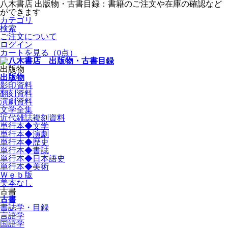
八木書店 出版物・古書目録：書籍のご注文や在庫の確認など
ができます
カテゴリ
検索
ご注文について
ログイン
カートを見る
（0点）
出版物
出版物
影印資料
翻刻資料
演劇資料
文学全集
近代雑誌複刻資料
単行本◆文学
単行本◆演劇
単行本◆歴史
単行本◆書誌
単行本◆日本語史
単行本◆美術
Ｗｅｂ版
美本なし
古書
古書
書誌学・目録
言語学
国語学