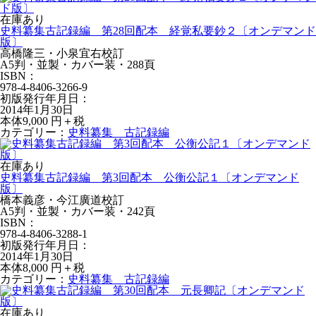
在庫あり
史料纂集古記録編 第28回配本 経覚私要鈔２〔オンデマンド
版〕
高橋隆三・小泉宜右校訂
A5判・並製・カバー装・288頁
ISBN：
978-4-8406-3266-9
初版発行年月日：
2014年1月30日
本体9,000 円＋税
カテゴリー：
史料纂集 古記録編
在庫あり
史料纂集古記録編 第3回配本 公衡公記１〔オンデマンド
版〕
橋本義彦・今江廣道校訂
A5判・並製・カバー装・242頁
ISBN：
978-4-8406-3288-1
初版発行年月日：
2014年1月30日
本体8,000 円＋税
カテゴリー：
史料纂集 古記録編
在庫あり