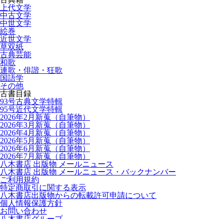
上代文学
中古文学
中世文学
絵巻
近世文学
草双紙
古典芸能
和歌
連歌・俳諧・狂歌
国語学
その他
古書目録
93号古典文学特輯
95号近代文学特輯
2026年2月新蒐（自筆物）
2026年3月新蒐（自筆物）
2026年4月新蒐（自筆物）
2026年5月新蒐（自筆物）
2026年6月新蒐（自筆物）
2026年7月新蒐（自筆物）
八木書店 出版物 メールニュース
八木書店 出版物 メールニュース・バックナンバー
ご利用規約
特定商取引に関する表示
八木書店出版物からの転載許可申請について
個人情報保護方針
お問い合わせ
八木書店グループ