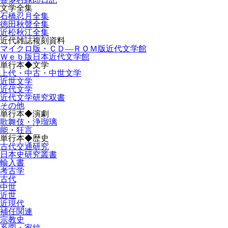
文学全集
石橋忍月全集
徳田秋聲全集
近松秋江全集
近代雑誌複刻資料
マイクロ版・ＣＤ―ＲＯＭ版近代文学館
Ｗｅｂ版日本近代文学館
単行本◆文学
上代・中古・中世文学
近世文学
近代文学
近代文学研究双書
その他
単行本◆演劇
歌舞伎・浄瑠璃
能・狂言
単行本◆歴史
古代交通研究
日本史研究叢書
輸入書
考古学
古代
中世
近世
近現代
補任関連
宗教史
系図・家紋