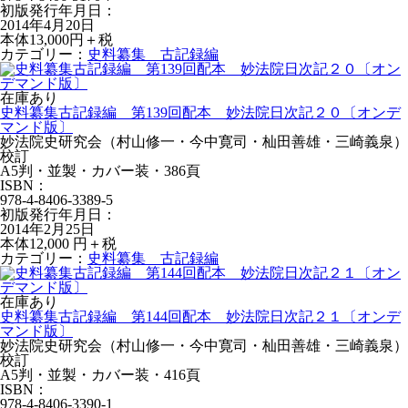
初版発行年月日：
2014年4月20日
本体13,000円＋税
カテゴリー：
史料纂集 古記録編
在庫あり
史料纂集古記録編 第139回配本 妙法院日次記２０〔オンデ
マンド版〕
妙法院史研究会（村山修一・今中寛司・杣田善雄・三崎義泉）
校訂
A5判・並製・カバー装・386頁
ISBN：
978-4-8406-3389-5
初版発行年月日：
2014年2月25日
本体12,000 円＋税
カテゴリー：
史料纂集 古記録編
在庫あり
史料纂集古記録編 第144回配本 妙法院日次記２１〔オンデ
マンド版〕
妙法院史研究会（村山修一・今中寛司・杣田善雄・三崎義泉）
校訂
A5判・並製・カバー装・416頁
ISBN：
978-4-8406-3390-1