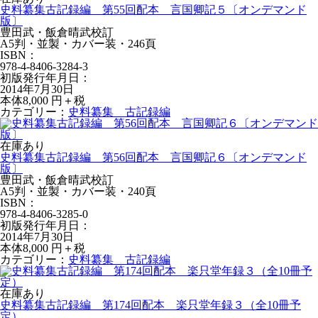
史料纂集古記録編 第55回配本 言国卿記５〔オンデマンド
版〕
豊田武・飯倉晴武校訂
A5判・並製・カバー装・246頁
ISBN：
978-4-8406-3284-3
初版発行年月日：
2014年7月30日
本体8,000 円＋税
カテゴリー：
史料纂集 古記録編
在庫あり
史料纂集古記録編 第56回配本 言国卿記６〔オンデマンド
版〕
豊田武・飯倉晴武校訂
A5判・並製・カバー装・240頁
ISBN：
978-4-8406-3285-0
初版発行年月日：
2014年7月30日
本体8,000 円＋税
カテゴリー：
史料纂集 古記録編
在庫あり
史料纂集古記録編 第174回配本 楽只堂年録３（全10冊予
定）