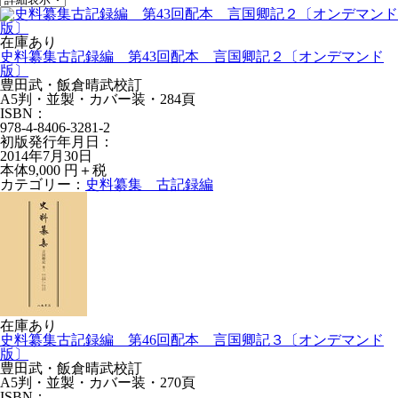
在庫あり
史料纂集古記録編 第43回配本 言国卿記２〔オンデマンド
版〕
豊田武・飯倉晴武校訂
A5判・並製・カバー装・284頁
ISBN：
978-4-8406-3281-2
初版発行年月日：
2014年7月30日
本体9,000 円＋税
カテゴリー：
史料纂集 古記録編
在庫あり
史料纂集古記録編 第46回配本 言国卿記３〔オンデマンド
版〕
豊田武・飯倉晴武校訂
A5判・並製・カバー装・270頁
ISBN：