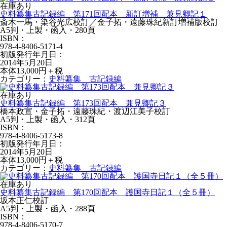
在庫あり
史料纂集古記録編 第171回配本 新訂増補 兼見卿記１
斎木一馬・染谷光広校訂／金子拓・遠藤珠紀新訂増補版校訂
A5判・上製・函入・280頁
ISBN：
978-4-8406-5171-4
初版発行年月日：
2014年5月20日
本体13,000円＋税
カテゴリー：
史料纂集 古記録編
在庫あり
史料纂集古記録編 第173回配本 兼見卿記３
橋本政宣・金子拓・遠藤珠紀・渡辺江美子校訂
A5判・上製・函入・312頁
ISBN：
978-4-8406-5173-8
初版発行年月日：
2014年5月20日
本体13,000円＋税
カテゴリー：
史料纂集 古記録編
在庫あり
史料纂集古記録編 第170回配本 護国寺日記１（全５冊）
坂本正仁校訂
A5判・上製・函入・288頁
ISBN：
978-4-8406-5170-7