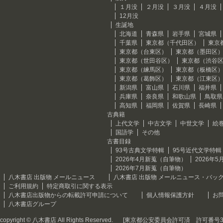
１月没
２月没
３月没
４月没
12月没
生誕地
北海道
青森県
岩手県
宮城県
千葉県
東京都（千代田区）
東京
東京都（台東区）
東京都（墨田区
東京都（世田谷区）
東京都（渋谷
東京都（練馬区）
東京都（板橋区
東京都（葛飾区）
東京都（江東区
新潟県
富山県
石川県
福井県
兵庫県
奈良県
和歌山県
鳥取県
高知県
福岡県
佐賀県
長崎県
古典籍
上代文学
中古文学
中世文学
絵
国語学
その他
古書目録
93号古典文学特輯
95号近代文学特輯
2026年4月新蒐（自筆物）
2026年
2026年7月新蒐（自筆物）
八木書店 出版物 メールニュース
八木書店 出版物 メールニュース・バッ
ご利用規約
特定商取引に関する表示
八木書店出版物からの転載許可申請について
個人情報保護方針
お
八木書店グループ
copyright © 八木書店 All Rights Reserved.
[東京都公安委員会許可済 許可番号301