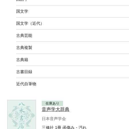
国文学
国文学（近代）
古典芸能
古典複製
古典籍
古書目録
近代自筆物
在庫あり
音声学大辞典
日本音声学会
三修社 1冊 函傷み・汚れ