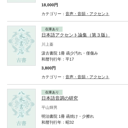
18,000円
カテゴリー：
音声・音韻・アクセント
在庫あり
日本語アクセント論集（第３版）
川上蓁
汲古書院 1冊 函少汚れ・僅傷み
和暦刊行年：
平17
3,800円
カテゴリー：
音声・音韻・アクセント
在庫あり
日本語音調の研究
平山輝男
明治書院 1冊 函焼け・少擦れ
和暦刊行年：
昭32