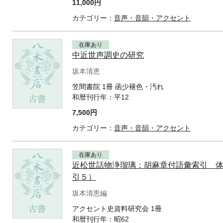
11,000円
カテゴリー：
音声・音韻・アクセント
在庫あり
中近世声調史の研究
坂本清恵
笠間書院 1冊 函少褪色・汚れ
和暦刊行年：
平12
7,500円
カテゴリー：
音声・音韻・アクセント
在庫あり
近松世話物浄瑠璃：胡麻章付語彙索引 
引５）
坂本清恵編
アクセント史資料研究会 1冊
和暦刊行年：
昭62