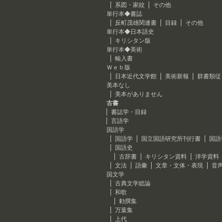
系図・家紋
その他
単行本◆書誌
反町茂雄関連書
目録
その他
単行本◆日本語史
キリシタン版
単行本◆美術
輸入書
Ｗｅｂ版
日本近代文学館
美術新報
群書類従
美本なし
美本がありません
古書
書誌学・目録
言語学
国語学
国語学
国立国語研究所刊行書
国語
国語史
古辞書
キリシタン資料
洋学資料
文法
語彙
文章・文体・表現
音
国文学
古典文学総論
和歌
勅撰集
万葉集
上代