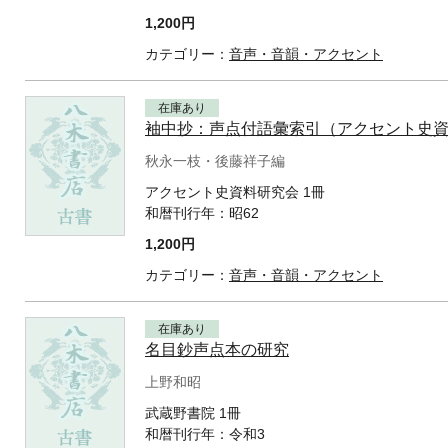
1,200円
カテゴリー：
音声・音韻・アクセント
在庫あり
袖中抄：声点付語彙索引（アクセント史
秋永一枝・後藤祥子編
アクセント史資料研究会 1冊
和暦刊行年：
昭62
1,200円
カテゴリー：
音声・音韻・アクセント
在庫あり
名目鈔声点本の研究
上野和昭
武蔵野書院 1冊
和暦刊行年：
令和3