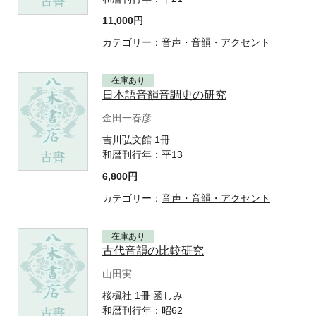
11,000円
カテゴリー：
音声・音韻・アクセント
在庫あり
日本語音韻音調史の研究
金田一春彦
吉川弘文館 1冊
和暦刊行年：
平13
6,800円
カテゴリー：
音声・音韻・アクセント
在庫あり
古代音韻の比較研究
山田実
桜楓社 1冊 函しみ
和暦刊行年：
昭62