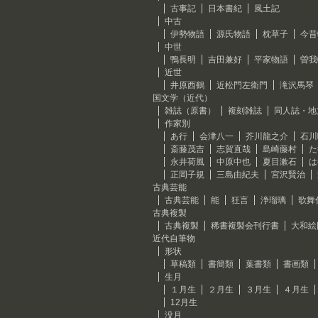
古事記
日本書紀
風土記
中古
伊勢物語
源氏物語
枕草子
今昔
中世
鴨長明
吉田兼好
平家物語
曽我
近世
井原西鶴
近松門左衛門
滝沢馬琴
国文学（近代）
雑誌（原書）
複刻雑誌
同人誌・地
作家別
あ行
会津八一
芥川龍之介
石川
斎藤茂吉
志賀直哉
島崎藤村
た
永井荷風
中原中也
夏目漱石
は
正岡子規
三島由紀夫
宮沢賢治
古典芸能
古典芸能
能
狂言
浄瑠璃
歌舞
古典複製
古典複製
稀書複製会刊行書
大和絵
近代自筆物
形状
草稿類
書簡類
葉書類
書画類
生月
１月生
２月生
３月生
４月生
12月生
没月