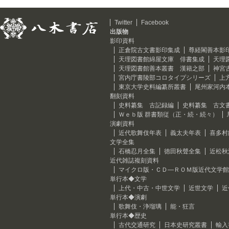
Twitter
Facebook
出版物
影印資料
正倉院古文書影印集成
尊経閣善本影
天理図書館綿屋文庫 俳書集成
天理
天理図書館善本叢書 漢籍之部
神宮
宮内庁書陵部コロタイプシリーズ
上
東京大学史料編纂所叢書
尾州家河内
翻刻資料
史料纂集 古記録編
史料纂集 古文
Ｗｅｂ版 群書類従（正・続・続々）
演劇資料
近代歌舞伎年表
義太夫年表
喜多村
文学全集
石橋忍月全集
徳田秋聲全集
近松秋
近代雑誌複刻資料
マイクロ版・ＣＤ―ＲＯＭ版近代文学館
単行本◆文学
上代・中古・中世文学
近世文学
近
単行本◆演劇
歌舞伎・浄瑠璃
能・狂言
単行本◆歴史
古代交通研究
日本史研究叢書
輸入