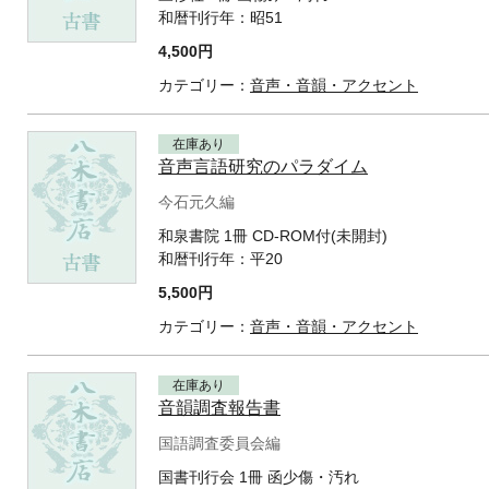
和暦刊行年：
昭51
4,500円
カテゴリー：
音声・音韻・アクセント
在庫あり
音声言語研究のパラダイム
今石元久編
和泉書院 1冊 CD-ROM付(未開封)
和暦刊行年：
平20
5,500円
カテゴリー：
音声・音韻・アクセント
在庫あり
音韻調査報告書
国語調査委員会編
国書刊行会 1冊 函少傷・汚れ