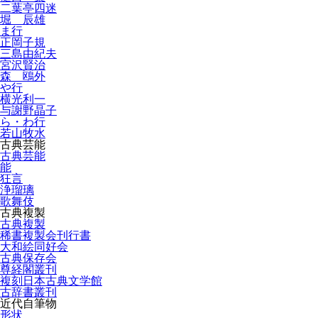
二葉亭四迷
堀 辰雄
ま行
正岡子規
三島由紀夫
宮沢賢治
森 鴎外
や行
横光利一
与謝野晶子
ら・わ行
若山牧水
古典芸能
古典芸能
能
狂言
浄瑠璃
歌舞伎
古典複製
古典複製
稀書複製会刊行書
大和絵同好会
古典保存会
尊経閣叢刊
複刻日本古典文学館
古辞書叢刊
近代自筆物
形状