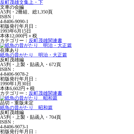
反町茂雄文集上・下
文車の会編
A5判・2冊組、総1,350頁
ISBN：
4-8406-9090-1
初版発行年月日：
1993年6月15日
本体12,000円＋税
カテゴリー：
反町茂雄関連書
在庫あり
紙魚の昔がたり 明治・大正篇
反町茂雄編
A5判・上製・貼函入・672頁
ISBN：
4-8406-9078-2
初版発行年月日：
1990年1月30日
本体6,602円＋税
カテゴリー：
反町茂雄関連書
品切・重版未定
紙魚の昔がたり 昭和篇
反町茂雄編
A5判・上製・貼函入・704頁
ISBN：
4-8406-9073-1
初版発行年月日：