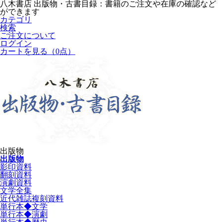
八木書店 出版物・古書目録：書籍のご注文や在庫の確認など
ができます
カテゴリ
検索
ご注文について
ログイン
カートを見る
（0点）
出版物
出版物
影印資料
翻刻資料
演劇資料
文学全集
近代雑誌複刻資料
単行本◆文学
単行本◆演劇