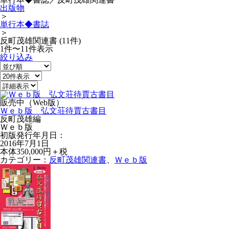
出版物
＞
単行本◆書誌
＞
反町茂雄関連書 (11件)
1件〜11件表示
絞り込み
販売中（Web版）
Ｗｅｂ版 弘文荘待賈古書目
反町茂雄編
Ｗｅｂ版
初版発行年月日：
2016年7月1日
本体350,000円＋税
カテゴリー：
反町茂雄関連書
、
Ｗｅｂ版