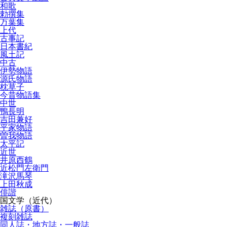
和歌
勅撰集
万葉集
上代
古事記
日本書紀
風土記
中古
伊勢物語
源氏物語
枕草子
今昔物語集
中世
鴨長明
吉田兼好
平家物語
曽我物語
太平記
近世
井原西鶴
近松門左衛門
滝沢馬琴
上田秋成
俳諧
国文学（近代）
雑誌（原書）
複刻雑誌
同人誌・地方誌・一般誌