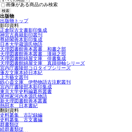
画像がある商品のみ検索
出版物
出版物トップ
影印資料
正倉院古文書影印集成
神宮古典籍影印叢刊
尊経閣善本影印集成
日本大学蔵源氏物語
天理図書館善本叢書 和書之部
天理図書館善本叢書 漢籍之部
天理図書館綿屋文庫 俳書集成
天理図書館綿屋文庫 真蹟掛軸シリーズ
宮内庁書陵部コロタイプシリーズ
蓬左文庫本続日本紀
上方藝文叢刊
鉄心斎文庫 伊勢物語古注釈叢刊
宮内庁書陵部本影印集成
東京大学史料編纂所叢書
尾州家河内本源氏物語
新天理図書館善本叢書
熱田本 日本書紀
翻刻資料
史料纂集 古記録編
史料纂集 古文書編
群書類従
続群書類従