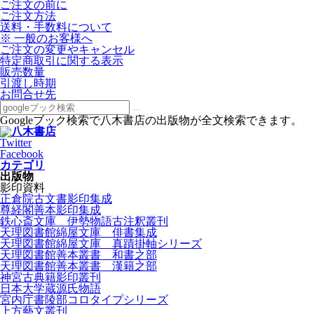
ご注文の前に
ご注文方法
送料・手数料について
※ 一般のお客様へ
ご注文の変更やキャンセル
特定商取引に関する表示
販売数量
引渡し時期
お問合せ先
Googleブック検索で八木書店の出版物が全文検索できます。
Twitter
Facebook
カテゴリ
出版物
影印資料
正倉院古文書影印集成
尊経閣善本影印集成
鉄心斎文庫 伊勢物語古注釈叢刊
天理図書館綿屋文庫 俳書集成
天理図書館綿屋文庫 真蹟掛軸シリーズ
天理図書館善本叢書 和書之部
天理図書館善本叢書 漢籍之部
神宮古典籍影印叢刊
日本大学蔵源氏物語
宮内庁書陵部コロタイプシリーズ
上方藝文叢刊