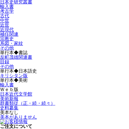
日本史研究叢書
輸入書
考古学
古代
中世
近世
近現代
補任関連
宗教史
系図・家紋
その他
単行本◆書誌
反町茂雄関連書
目録
その他
単行本◆日本語史
キリシタン版
単行本◆美術
輸入書
Ｗｅｂ版
日本近代文学館
美術新報
群書類従（正・続・続々）
史料纂集
美本なし
美本がありません
ご注文について