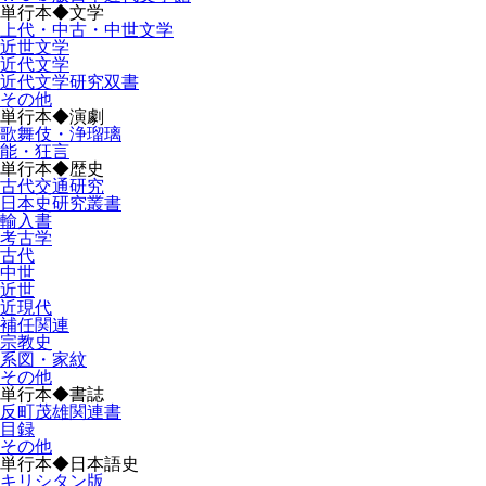
単行本◆文学
上代・中古・中世文学
近世文学
近代文学
近代文学研究双書
その他
単行本◆演劇
歌舞伎・浄瑠璃
能・狂言
単行本◆歴史
古代交通研究
日本史研究叢書
輸入書
考古学
古代
中世
近世
近現代
補任関連
宗教史
系図・家紋
その他
単行本◆書誌
反町茂雄関連書
目録
その他
単行本◆日本語史
キリシタン版