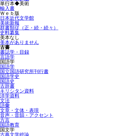
単行本◆美術
輸入書
Ｗｅｂ版
日本近代文学館
美術新報
群書類従（正・続・続々）
史料纂集
美本なし
美本がありません
古書
書誌学・目録
言語学
国語学
国語学
国立国語研究所刊行書
国語学史
国語史
古辞書
キリシタン資料
洋学資料
文法
語彙
文章・文体・表現
音声・音韻・アクセント
方言
国語教育
国文学
古典文学総論