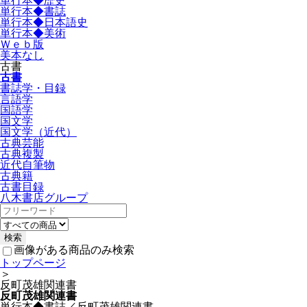
単行本◆歴史
単行本◆書誌
単行本◆日本語史
単行本◆美術
Ｗｅｂ版
美本なし
古書
古書
書誌学・目録
言語学
国語学
国文学
国文学（近代）
古典芸能
古典複製
近代自筆物
古典籍
古書目録
八木書店グループ
画像がある商品のみ検索
トップページ
＞
反町茂雄関連書
反町茂雄関連書
単行本◆書誌／反町茂雄関連書