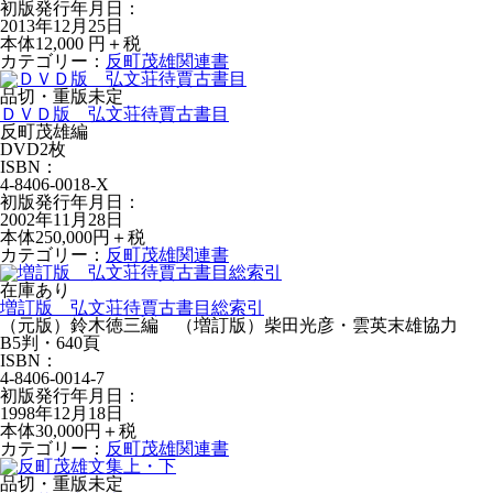
初版発行年月日：
2013年12月25日
本体12,000 円＋税
カテゴリー：
反町茂雄関連書
品切・重版未定
ＤＶＤ版 弘文荘待賈古書目
反町茂雄編
DVD2枚
ISBN：
4-8406-0018-X
初版発行年月日：
2002年11月28日
本体250,000円＋税
カテゴリー：
反町茂雄関連書
在庫あり
増訂版 弘文荘待賈古書目総索引
（元版）鈴木徳三編 （増訂版）柴田光彦・雲英末雄協力
B5判・640頁
ISBN：
4-8406-0014-7
初版発行年月日：
1998年12月18日
本体30,000円＋税
カテゴリー：
反町茂雄関連書
品切・重版未定