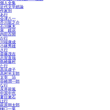
個人全集
近代文学総論
作家別
あ行
会津八一
芥川龍之介
石川啄木
泉 鏡花
内田百閒
か行
川端康成
小林秀雄
さ行
斎藤茂吉
志賀直哉
島崎藤村
た行
高浜虚子
高村光太郎
太宰 治
谷崎潤一郎
な行
永井荷風
中原中也
夏目漱石
は行
萩原朔太郎
樋口一葉