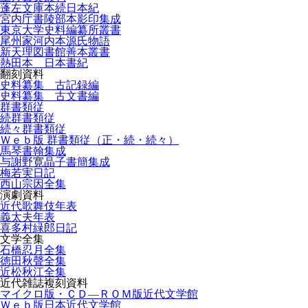
蓬左文庫本続日本紀
宮内庁書陵部本影印集成
東京大学史料編纂所叢書
尾州家河内本源氏物語
新天理図書館善本叢書
熱田本 日本書紀
翻刻資料
史料纂集 古記録編
史料纂集 古文書編
群書類従
続群書類従
続々群書類従
Ｗｅｂ版 群書類従（正・続・続々）
馬琴書翰集成
与謝野寛晶子書簡集成
梅若実日記
西山宗因全集
演劇資料
近代歌舞伎年表
義太夫年表
喜多村緑郎日記
文学全集
石橋忍月全集
徳田秋聲全集
近松秋江全集
近代雑誌複刻資料
マイクロ版・ＣＤ―ＲＯＭ版近代文学館
Ｗｅｂ版日本近代文学館