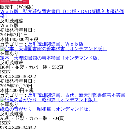
販売中（Web版）
Ｗｅｂ版 弘文荘待賈古書目〔CD版・DVD版購入者優待価
格〕
反町茂雄編
Ｗｅｂ版
初版発行年月日：
2016年7月1日
本体140,000円＋税
カテゴリー：
反町茂雄関連書
、
Ｗｅｂ版
在庫あり
定本 天理図書館の善本稀書〔オンデマンド版〕
反町茂雄著
B6判・並製・カバー装・552頁
ISBN：
978-4-8406-3632-2
初版発行年月日：
2015年10月30日
本体4,000円＋税
カテゴリー：
反町茂雄関連書
、
古代
、
新天理図書館善本叢書
在庫あり
紙魚の昔がたり 昭和篇〔オンデマンド版〕
反町茂雄編
A5判・並製・カバー装・704頁
ISBN：
978-4-8406-3463-2