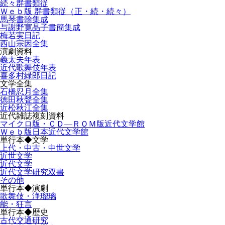
続々群書類従
Ｗｅｂ版 群書類従（正・続・続々）
馬琴書翰集成
与謝野寛晶子書簡集成
梅若実日記
西山宗因全集
演劇資料
義太夫年表
近代歌舞伎年表
喜多村緑郎日記
文学全集
石橋忍月全集
徳田秋聲全集
近松秋江全集
近代雑誌複刻資料
マイクロ版・ＣＤ―ＲＯＭ版近代文学館
Ｗｅｂ版日本近代文学館
単行本◆文学
上代・中古・中世文学
近世文学
近代文学
近代文学研究双書
その他
単行本◆演劇
歌舞伎・浄瑠璃
能・狂言
単行本◆歴史
古代交通研究