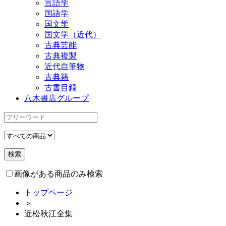
言語学
国語学
国文学
国文学（近代）
古典芸能
古典複製
近代自筆物
古典籍
古書目録
八木書店グループ
画像がある商品のみ検索
トップページ
＞
近松秋江全集