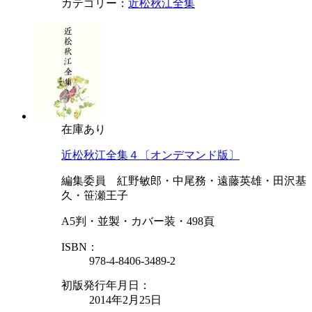
カテゴリー：
近松秋江全集
在庫あり
近松秋江全集４〔オンデマンド版〕
編集委員 紅野敏郎・中尾務・遠藤英雄・田沢基
久・笹瀬王子
A5判・並製・カバー装・498頁
ISBN：
978-4-8406-3489-2
初版発行年月日：
2014年2月25日