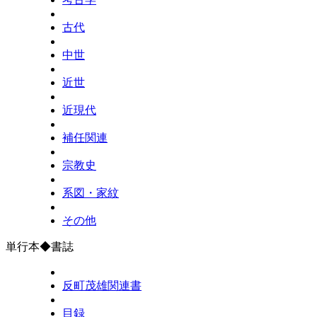
古代
中世
近世
近現代
補任関連
宗教史
系図・家紋
その他
単行本◆書誌
反町茂雄関連書
目録