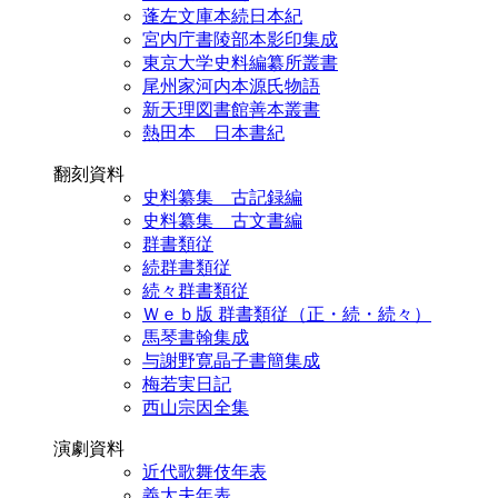
蓬左文庫本続日本紀
宮内庁書陵部本影印集成
東京大学史料編纂所叢書
尾州家河内本源氏物語
新天理図書館善本叢書
熱田本 日本書紀
翻刻資料
史料纂集 古記録編
史料纂集 古文書編
群書類従
続群書類従
続々群書類従
Ｗｅｂ版 群書類従（正・続・続々）
馬琴書翰集成
与謝野寛晶子書簡集成
梅若実日記
西山宗因全集
演劇資料
近代歌舞伎年表
義太夫年表