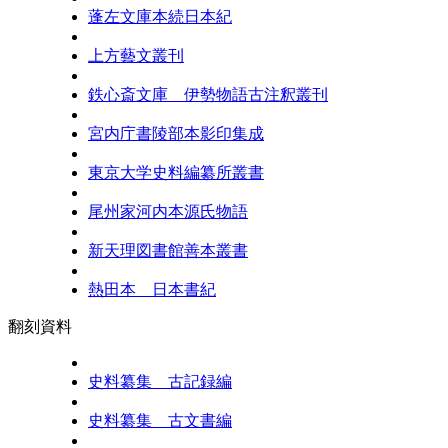
蓬左文庫本続日本紀
上方藝文叢刊
鉄心斎文庫 伊勢物語古注釈叢刊
宮内庁書陵部本影印集成
東京大学史料編纂所叢書
尾州家河内本源氏物語
新天理図書館善本叢書
熱田本 日本書紀
翻刻資料
史料纂集 古記録編
史料纂集 古文書編