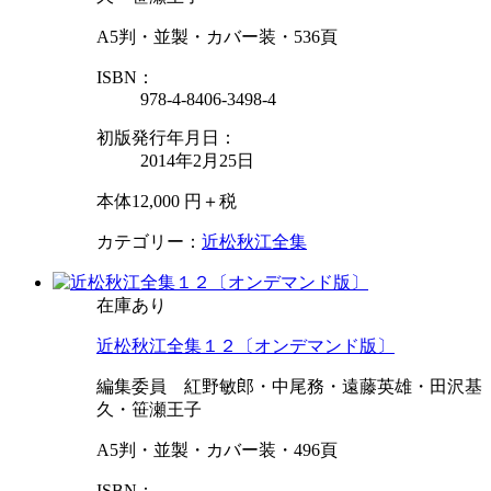
A5判・並製・カバー装・536頁
ISBN：
978-4-8406-3498-4
初版発行年月日：
2014年2月25日
本体12,000 円＋税
カテゴリー：
近松秋江全集
在庫あり
近松秋江全集１２〔オンデマンド版〕
編集委員 紅野敏郎・中尾務・遠藤英雄・田沢基
久・笹瀬王子
A5判・並製・カバー装・496頁
ISBN：