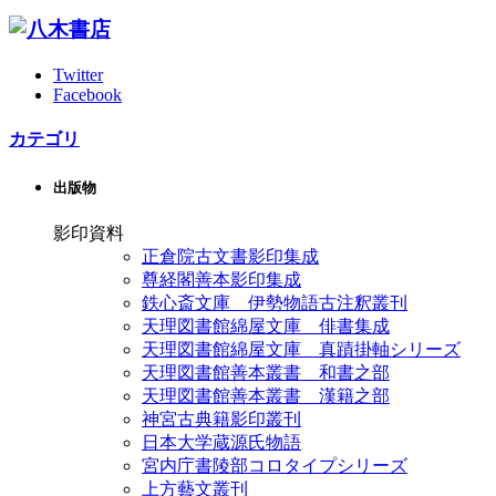
Twitter
Facebook
カテゴリ
出版物
影印資料
正倉院古文書影印集成
尊経閣善本影印集成
鉄心斎文庫 伊勢物語古注釈叢刊
天理図書館綿屋文庫 俳書集成
天理図書館綿屋文庫 真蹟掛軸シリーズ
天理図書館善本叢書 和書之部
天理図書館善本叢書 漢籍之部
神宮古典籍影印叢刊
日本大学蔵源氏物語
宮内庁書陵部コロタイプシリーズ
上方藝文叢刊