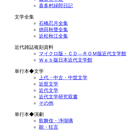
喜多村緑郎日記
文学全集
石橋忍月全集
徳田秋聲全集
近松秋江全集
近代雑誌複刻資料
マイクロ版・ＣＤ―ＲＯＭ版近代文学館
Ｗｅｂ版日本近代文学館
単行本◆文学
上代・中古・中世文学
近世文学
近代文学
近代文学研究双書
その他
単行本◆演劇
歌舞伎・浄瑠璃
能・狂言