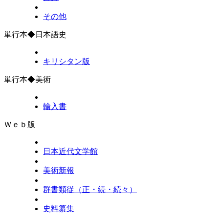
その他
単行本◆日本語史
キリシタン版
単行本◆美術
輸入書
Ｗｅｂ版
日本近代文学館
美術新報
群書類従（正・続・続々）
史料纂集