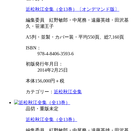
近松秋江全集（全13巻）〔オンデマンド版〕
編集委員 紅野敏郎・中尾務・遠藤英雄・田沢基
久・笹瀬王子
A5判・並製・カバー装・平均550頁、総7,160頁
ISBN：
978-4-8406-3593-6
初版発行年月日：
2014年2月25日
本体156,000円＋税
カテゴリー：
近松秋江全集
品切・重版未定
近松秋江全集（全13巻）
編集委員 紅野敏郎・中尾務・遠藤英雄・田沢基