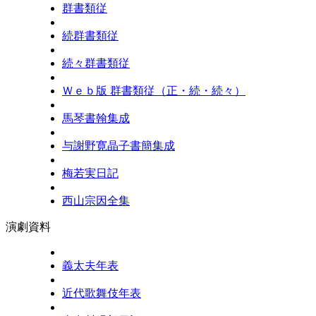
群書類従
続群書類従
続々群書類従
Ｗｅｂ版 群書類従（正・続・続々）
馬琴書翰集成
与謝野寛晶子書簡集成
梅若実日記
西山宗因全集
演劇資料
義太夫年表
近代歌舞伎年表