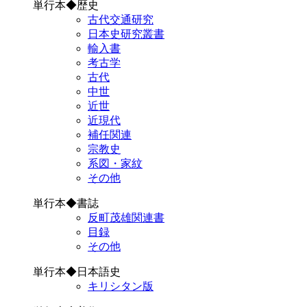
単行本◆歴史
古代交通研究
日本史研究叢書
輸入書
考古学
古代
中世
近世
近現代
補任関連
宗教史
系図・家紋
その他
単行本◆書誌
反町茂雄関連書
目録
その他
単行本◆日本語史
キリシタン版