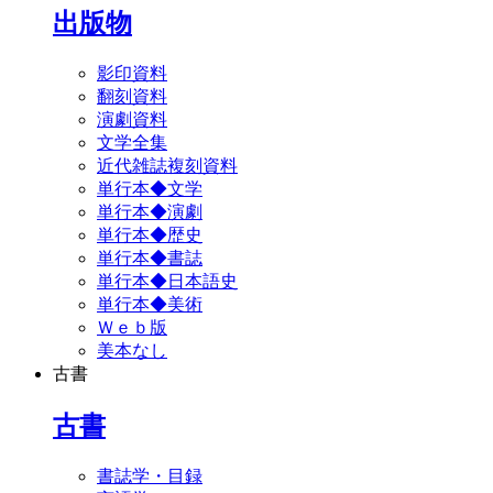
出版物
影印資料
翻刻資料
演劇資料
文学全集
近代雑誌複刻資料
単行本◆文学
単行本◆演劇
単行本◆歴史
単行本◆書誌
単行本◆日本語史
単行本◆美術
Ｗｅｂ版
美本なし
古書
古書
書誌学・目録