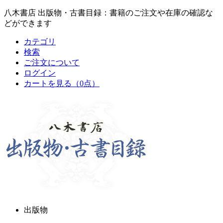
八木書店 出版物・古書目録：書籍のご注文や在庫の確認な
どができます
カテゴリ
検索
ご注文について
ログイン
カートを見る
（0点）
出版物