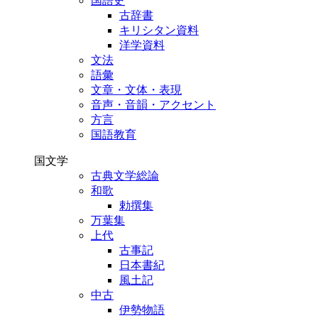
国語史
古辞書
キリシタン資料
洋学資料
文法
語彙
文章・文体・表現
音声・音韻・アクセント
方言
国語教育
国文学
古典文学総論
和歌
勅撰集
万葉集
上代
古事記
日本書紀
風土記
中古
伊勢物語