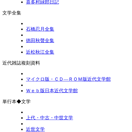
喜多村緑郎日記
文学全集
石橋忍月全集
徳田秋聲全集
近松秋江全集
近代雑誌複刻資料
マイクロ版・ＣＤ―ＲＯＭ版近代文学館
Ｗｅｂ版日本近代文学館
単行本◆文学
上代・中古・中世文学
近世文学