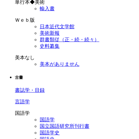
単行本◆美術
輸入書
Ｗｅｂ版
日本近代文学館
美術新報
群書類従（正・続・続々）
史料纂集
美本なし
美本がありません
古書
書誌学・目録
言語学
国語学
国語学
国立国語研究所刊行書
国語学史