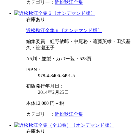
カテゴリー：
近松秋江全集
在庫あり
近松秋江全集６〔オンデマンド版〕
編集委員 紅野敏郎・中尾務・遠藤英雄・田沢基
久・笹瀬王子
A5判・並製・カバー装・528頁
ISBN：
978-4-8406-3491-5
初版発行年月日：
2014年2月25日
本体12,000 円＋税
カテゴリー：
近松秋江全集
在庫あり