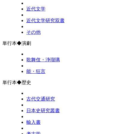
近代文学
近代文学研究双書
その他
単行本◆演劇
歌舞伎・浄瑠璃
能・狂言
単行本◆歴史
古代交通研究
日本史研究叢書
輸入書
考古学