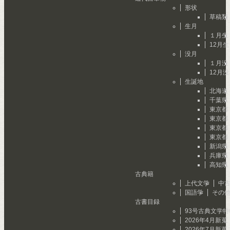
形状
草稿類
生月
１月生
12月生
没月
１月没
12月没
生誕地
北海道
千葉県
東京都
東京都
東京都
東京都
新潟県
兵庫県
高知県
古典籍
上代文学
中
国語学
その
古書目録
93号古典文学特
2026年4月新
2026年7月新