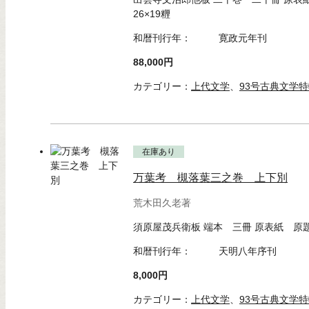
26×19糎
和暦刊行年：
寛政元年刊
88,000円
カテゴリー：
上代文学
、
93号古典文学
在庫あり
万葉考 槻落葉三之巻 上下別
荒木田久老著
須原屋茂兵衛板 端本 三冊 原表紙 原題箋
和暦刊行年：
天明八年序刊
8,000円
カテゴリー：
上代文学
、
93号古典文学