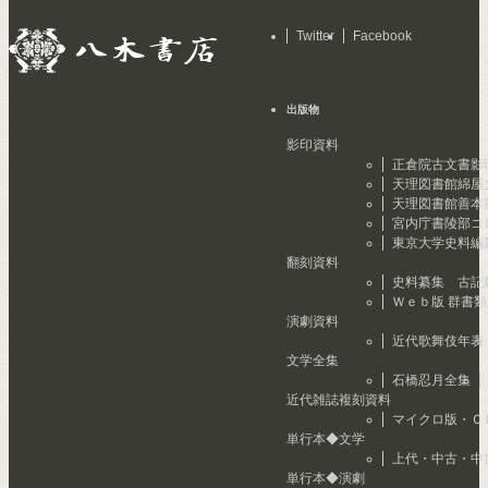
Twitter
Facebook
出版物
影印資料
正倉院古文書影
天理図書館綿屋
天理図書館善本
宮内庁書陵部コ
東京大学史料編
翻刻資料
史料纂集 古記
Ｗｅｂ版 群書
演劇資料
近代歌舞伎年表
文学全集
石橋忍月全集
近代雑誌複刻資料
マイクロ版・Ｃ
単行本◆文学
上代・中古・中
単行本◆演劇