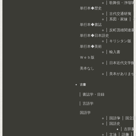
歌舞伎・浄瑠璃
単行本◆歴史
古代交通研究
系図・家紋
単行本◆書誌
反町茂雄関連書
単行本◆日本語史
キリシタン版
単行本◆美術
輸入書
Ｗｅｂ版
日本近代文学館
美本なし
美本がありませ
古書
書誌学・目録
言語学
国語学
国語学
国立
国語史
古辞書
文法
語彙