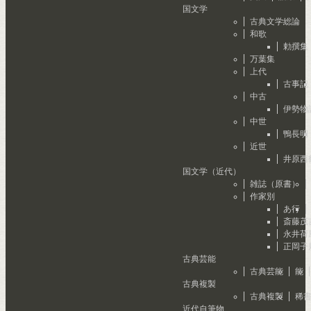
国文学
古典文学総論
和歌
勅撰集
万葉集
上代
古事記
中古
伊勢物
中世
鴨長明
近世
井原西
国文学（近代）
雑誌（原書）
作家別
あ行
斎藤茂
永井荷
正岡子
古典芸能
古典芸能
能
古典複製
古典複製
稀
近代自筆物