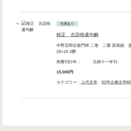
在庫あり
校正 古語拾遺句解
中野五郎左衞門梓 二巻 二冊 原表紙
26×18.3糎
和暦刊行年：
元禄十一年刊
15,000円
カテゴリー：
上代文学
、
93号古典文学