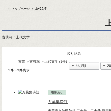
トップページ
＞
上代文学
古典籍／上代文学
絞り込み
古書
＞
古典籍
＞
上代文学 (3件)
1件〜3件表示
在庫あり
万葉集傍註
出雲寺文治郎他板 二十巻 二十冊 原