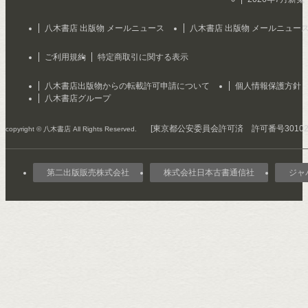
八木書店 出版物 メールニュース
八木書店 出版物 メールニュー
ご利用規約
特定商取引に関する表示
八木書店出版物からの転載許可申請について
個人情報保護方針
八木書店グループ
[東京都公安委員会許可済 許可番号301029
copyright © 八木書店 All Rights Reserved.
第二出版販売株式会社
株式会社日本古書通信社
ジャ