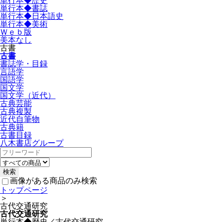
単行本◆歴史
単行本◆書誌
単行本◆日本語史
単行本◆美術
Ｗｅｂ版
美本なし
古書
古書
書誌学・目録
言語学
国語学
国文学
国文学（近代）
古典芸能
古典複製
近代自筆物
古典籍
古書目録
八木書店グループ
画像がある商品のみ検索
トップページ
＞
古代交通研究
古代交通研究
単行本◆歴史／古代交通研究