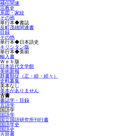
補任関連
宗教史
系図・家紋
その他
単行本◆書誌
反町茂雄関連書
目録
その他
単行本◆日本語史
キリシタン版
単行本◆美術
輸入書
Ｗｅｂ版
日本近代文学館
美術新報
群書類従（正・続・続々）
史料纂集
美本なし
美本がありません
古書
書誌学・目録
言語学
国語学
国語学
国立国語研究所刊行書
国語学史
国語史
古辞書