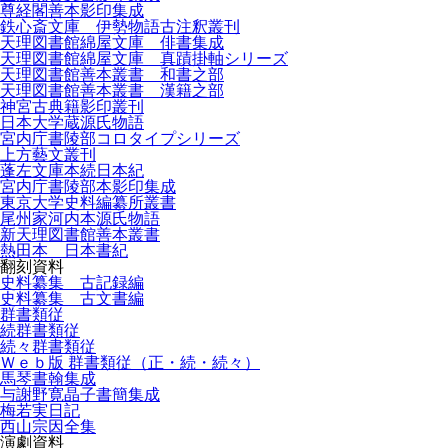
尊経閣善本影印集成
鉄心斎文庫 伊勢物語古注釈叢刊
天理図書館綿屋文庫 俳書集成
天理図書館綿屋文庫 真蹟掛軸シリーズ
天理図書館善本叢書 和書之部
天理図書館善本叢書 漢籍之部
神宮古典籍影印叢刊
日本大学蔵源氏物語
宮内庁書陵部コロタイプシリーズ
上方藝文叢刊
蓬左文庫本続日本紀
宮内庁書陵部本影印集成
東京大学史料編纂所叢書
尾州家河内本源氏物語
新天理図書館善本叢書
熱田本 日本書紀
翻刻資料
史料纂集 古記録編
史料纂集 古文書編
群書類従
続群書類従
続々群書類従
Ｗｅｂ版 群書類従（正・続・続々）
馬琴書翰集成
与謝野寛晶子書簡集成
梅若実日記
西山宗因全集
演劇資料