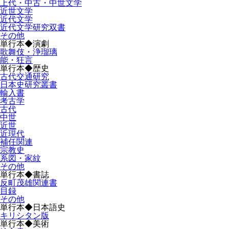
上代・中古・中世文学
近世文学
近代文学
近代文学研究双書
その他
単行本◆演劇
歌舞伎・浄瑠璃
能・狂言
単行本◆歴史
古代交通研究
日本史研究叢書
輸入書
考古学
古代
中世
近世
近現代
補任関連
宗教史
系図・家紋
その他
単行本◆書誌
反町茂雄関連書
目録
その他
単行本◆日本語史
キリシタン版
単行本◆美術