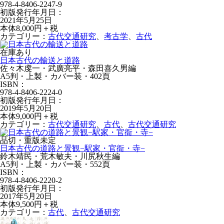
978-4-8406-2247-9
初版発行年月日：
2021年5月25日
本体8,000円＋税
カテゴリー：
古代交通研究
、
考古学
、
古代
在庫あり
日本古代の輸送と道路
佐々木虔一・武廣亮平・森田喜久男編
A5判・上製・カバー装・402頁
ISBN：
978-4-8406-2224-0
初版発行年月日：
2019年5月20日
本体9,000円＋税
カテゴリー：
古代交通研究
、
古代
、
古代交通研究
品切・重版未定
日本古代の道路と景観−駅家・官衙・寺−
鈴木靖民・荒木敏夫・川尻秋生編
A5判・上製・カバー装・552頁
ISBN：
978-4-8406-2220-2
初版発行年月日：
2017年5月20日
本体9,500円＋税
カテゴリー：
古代
、
古代交通研究