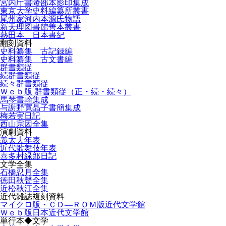
宮内庁書陵部本影印集成
東京大学史料編纂所叢書
尾州家河内本源氏物語
新天理図書館善本叢書
熱田本 日本書紀
翻刻資料
史料纂集 古記録編
史料纂集 古文書編
群書類従
続群書類従
続々群書類従
Ｗｅｂ版 群書類従（正・続・続々）
馬琴書翰集成
与謝野寛晶子書簡集成
梅若実日記
西山宗因全集
演劇資料
義太夫年表
近代歌舞伎年表
喜多村緑郎日記
文学全集
石橋忍月全集
徳田秋聲全集
近松秋江全集
近代雑誌複刻資料
マイクロ版・ＣＤ―ＲＯＭ版近代文学館
Ｗｅｂ版日本近代文学館
単行本◆文学