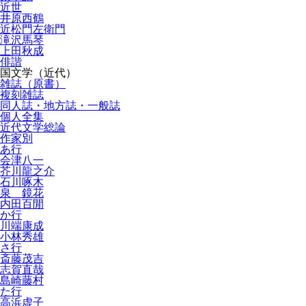
近世
井原西鶴
近松門左衛門
滝沢馬琴
上田秋成
俳諧
国文学（近代）
雑誌（原書）
複刻雑誌
同人誌・地方誌・一般誌
個人全集
近代文学総論
作家別
あ行
会津八一
芥川龍之介
石川啄木
泉 鏡花
内田百閒
か行
川端康成
小林秀雄
さ行
斎藤茂吉
志賀直哉
島崎藤村
た行
高浜虚子