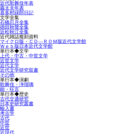
近代歌舞伎年表
義太夫年表
喜多村緑郎日記
文学全集
石橋忍月全集
徳田秋聲全集
近松秋江全集
近代雑誌複刻資料
マイクロ版・ＣＤ―ＲＯＭ版近代文学館
Ｗｅｂ版日本近代文学館
単行本◆文学
上代・中古・中世文学
近世文学
近代文学
近代文学研究双書
その他
単行本◆演劇
歌舞伎・浄瑠璃
能・狂言
単行本◆歴史
古代交通研究
日本史研究叢書
輸入書
考古学
古代
中世
近世
近現代