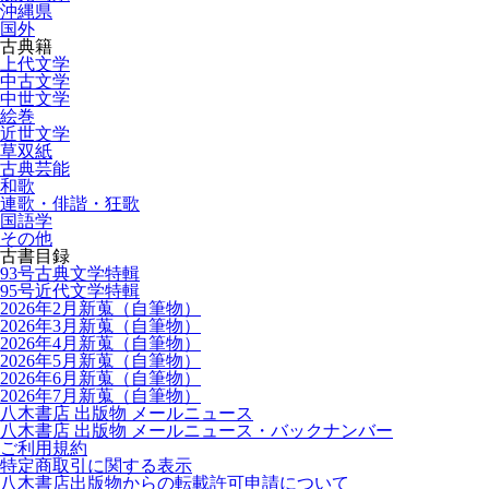
沖縄県
国外
古典籍
上代文学
中古文学
中世文学
絵巻
近世文学
草双紙
古典芸能
和歌
連歌・俳諧・狂歌
国語学
その他
古書目録
93号古典文学特輯
95号近代文学特輯
2026年2月新蒐（自筆物）
2026年3月新蒐（自筆物）
2026年4月新蒐（自筆物）
2026年5月新蒐（自筆物）
2026年6月新蒐（自筆物）
2026年7月新蒐（自筆物）
八木書店 出版物 メールニュース
八木書店 出版物 メールニュース・バックナンバー
ご利用規約
特定商取引に関する表示
八木書店出版物からの転載許可申請について