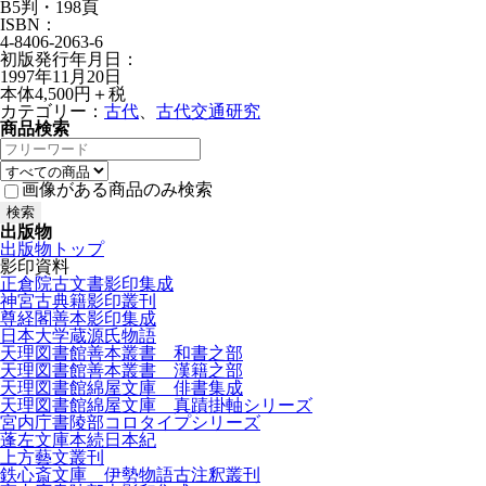
B5判・198頁
ISBN：
4-8406-2063-6
初版発行年月日：
1997年11月20日
本体4,500円＋税
カテゴリー：
古代
、
古代交通研究
商品検索
画像がある商品のみ検索
出版物
出版物トップ
影印資料
正倉院古文書影印集成
神宮古典籍影印叢刊
尊経閣善本影印集成
日本大学蔵源氏物語
天理図書館善本叢書 和書之部
天理図書館善本叢書 漢籍之部
天理図書館綿屋文庫 俳書集成
天理図書館綿屋文庫 真蹟掛軸シリーズ
宮内庁書陵部コロタイプシリーズ
蓬左文庫本続日本紀
上方藝文叢刊
鉄心斎文庫 伊勢物語古注釈叢刊