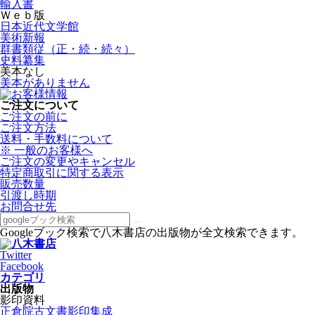
輸入書
Ｗｅｂ版
日本近代文学館
美術新報
群書類従（正・続・続々）
史料纂集
美本なし
美本がありません
ご注文について
ご注文の前に
ご注文方法
送料・手数料について
※ 一般のお客様へ
ご注文の変更やキャンセル
特定商取引に関する表示
販売数量
引渡し時期
お問合せ先
Googleブック検索で八木書店の出版物が全文検索できます。
Twitter
Facebook
カテゴリ
出版物
影印資料
正倉院古文書影印集成