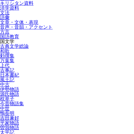
キリシタン資料
洋学資料
文法
語彙
文章・文体・表現
音声・音韻・アクセント
方言
国語教育
国文学
古典文学総論
和歌
勅撰集
万葉集
上代
古事記
日本書紀
風土記
中古
伊勢物語
源氏物語
枕草子
今昔物語集
中世
鴨長明
吉田兼好
平家物語
曽我物語
太平記