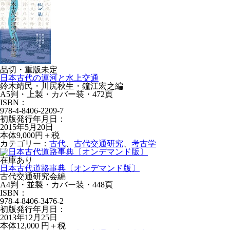
品切・重版未定
日本古代の運河と水上交通
鈴木靖民・川尻秋生・鐘江宏之編
A5判・上製・カバー装・472頁
ISBN：
978-4-8406-2209-7
初版発行年月日：
2015年5月20日
本体9,000円＋税
カテゴリー：
古代
、
古代交通研究
、
考古学
在庫あり
日本古代道路事典〔オンデマンド版〕
古代交通研究会編
A4判・並製・カバー装・448頁
ISBN：
978-4-8406-3476-2
初版発行年月日：
2013年12月25日
本体12,000 円＋税