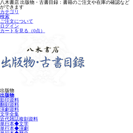
八木書店 出版物・古書目録：書籍のご注文や在庫の確認など
ができます
カテゴリ
検索
ご注文について
ログイン
カートを見る
（0点）
出版物
出版物
影印資料
翻刻資料
演劇資料
文学全集
近代雑誌複刻資料
単行本◆文学
単行本◆演劇