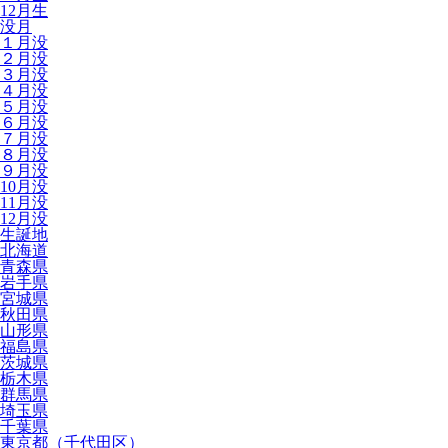
12月生
没月
１月没
２月没
３月没
４月没
５月没
６月没
７月没
８月没
９月没
10月没
11月没
12月没
生誕地
北海道
青森県
岩手県
宮城県
秋田県
山形県
福島県
茨城県
栃木県
群馬県
埼玉県
千葉県
東京都（千代田区）