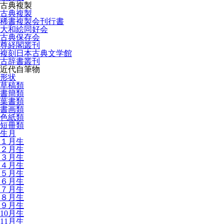
古典複製
古典複製
稀書複製会刊行書
大和絵同好会
古典保存会
尊経閣叢刊
複刻日本古典文学館
古辞書叢刊
近代自筆物
形状
草稿類
書簡類
葉書類
書画類
色紙類
短冊類
生月
１月生
２月生
３月生
４月生
５月生
６月生
７月生
８月生
９月生
10月生
11月生