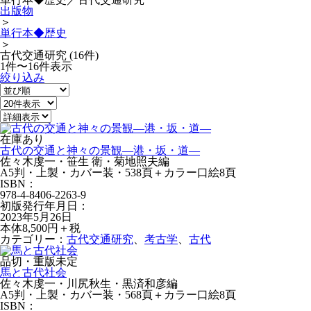
出版物
＞
単行本◆歴史
＞
古代交通研究 (16件)
1件〜16件表示
絞り込み
在庫あり
古代の交通と神々の景観—港・坂・道—
佐々木虔一・笹生 衛・菊地照夫編
A5判・上製・カバー装・538頁＋カラー口絵8頁
ISBN：
978-4-8406-2263-9
初版発行年月日：
2023年5月26日
本体8,500円＋税
カテゴリー：
古代交通研究
、
考古学
、
古代
品切・重版未定
馬と古代社会
佐々木虔一・川尻秋生・黒済和彦編
A5判・上製・カバー装・568頁＋カラー口絵8頁
ISBN：