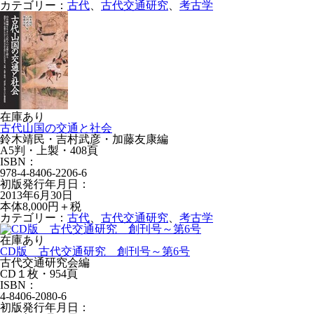
カテゴリー：
古代
、
古代交通研究
、
考古学
在庫あり
古代山国の交通と社会
鈴木靖民・吉村武彦・加藤友康編
A5判・上製・408頁
ISBN：
978-4-8406-2206-6
初版発行年月日：
2013年6月30日
本体8,000円＋税
カテゴリー：
古代
、
古代交通研究
、
考古学
在庫あり
CD版 古代交通研究 創刊号～第6号
古代交通研究会編
CD１枚・954頁
ISBN：
4-8406-2080-6
初版発行年月日：