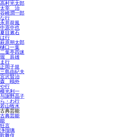
高村光太郎
太宰 治
谷崎潤一郎
な行
永井荷風
中原中也
夏目漱石
は行
萩原朔太郎
樋口一葉
二葉亭四迷
堀 辰雄
ま行
正岡子規
三島由紀夫
宮沢賢治
森 鴎外
や行
横光利一
与謝野晶子
ら・わ行
若山牧水
古典芸能
古典芸能
能
狂言
浄瑠璃
歌舞伎