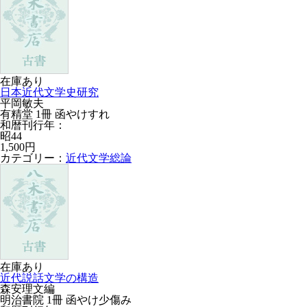
在庫あり
日本近代文学史研究
平岡敏夫
有精堂 1冊 函やけすれ
和暦刊行年：
昭44
1,500円
カテゴリー：
近代文学総論
在庫あり
近代説話文学の構造
森安理文編
明治書院 1冊 函やけ少傷み