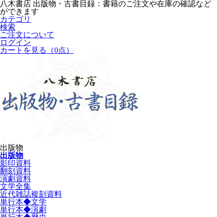
八木書店 出版物・古書目録：書籍のご注文や在庫の確認など
ができます
カテゴリ
検索
ご注文について
ログイン
カートを見る
（0点）
出版物
出版物
影印資料
翻刻資料
演劇資料
文学全集
近代雑誌複刻資料
単行本◆文学
単行本◆演劇