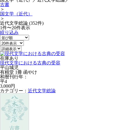
古書
＞
国文学（近代）
＞
近代文学総論 (352件)
1件〜20件表示
絞り込み
在庫あり
現代文学における古典の受容
平山城児
有精堂 1冊 函やけ
和暦刊行年：
平4
3,000円
カテゴリー：
近代文学総論