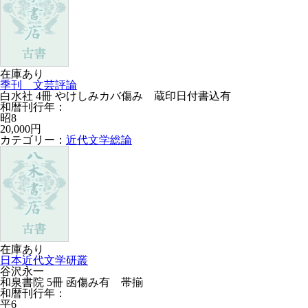
在庫あり
季刊 文芸評論
白水社 4冊 やけしみカバ傷み 蔵印日付書込有
和暦刊行年：
昭8
20,000円
カテゴリー：
近代文学総論
在庫あり
日本近代文学研叢
谷沢永一
和泉書院 5冊 函傷み有 帯揃
和暦刊行年：
平6