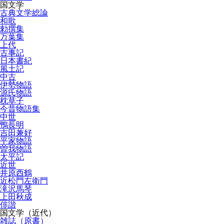
国文学
古典文学総論
和歌
勅撰集
万葉集
上代
古事記
日本書紀
風土記
中古
伊勢物語
源氏物語
枕草子
今昔物語集
中世
鴨長明
吉田兼好
平家物語
曽我物語
太平記
近世
井原西鶴
近松門左衛門
滝沢馬琴
上田秋成
俳諧
国文学（近代）
雑誌（原書）