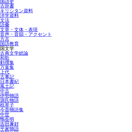
国語史
古辞書
キリシタン資料
洋学資料
文法
語彙
文章・文体・表現
音声・音韻・アクセント
方言
国語教育
国文学
古典文学総論
和歌
勅撰集
万葉集
上代
古事記
日本書紀
風土記
中古
伊勢物語
源氏物語
枕草子
今昔物語集
中世
鴨長明
吉田兼好
平家物語