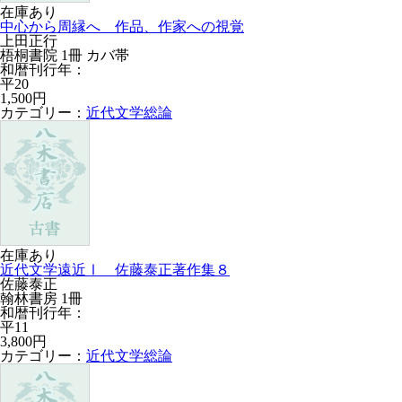
在庫あり
中心から周縁へ 作品、作家への視覚
上田正行
梧桐書院 1冊 カバ帯
和暦刊行年：
平20
1,500円
カテゴリー：
近代文学総論
在庫あり
近代文学遠近Ⅰ 佐藤泰正著作集８
佐藤泰正
翰林書房 1冊
和暦刊行年：
平11
3,800円
カテゴリー：
近代文学総論