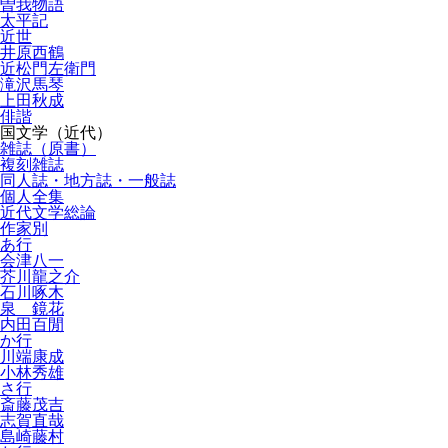
曽我物語
太平記
近世
井原西鶴
近松門左衛門
滝沢馬琴
上田秋成
俳諧
国文学（近代）
雑誌（原書）
複刻雑誌
同人誌・地方誌・一般誌
個人全集
近代文学総論
作家別
あ行
会津八一
芥川龍之介
石川啄木
泉 鏡花
内田百閒
か行
川端康成
小林秀雄
さ行
斎藤茂吉
志賀直哉
島崎藤村