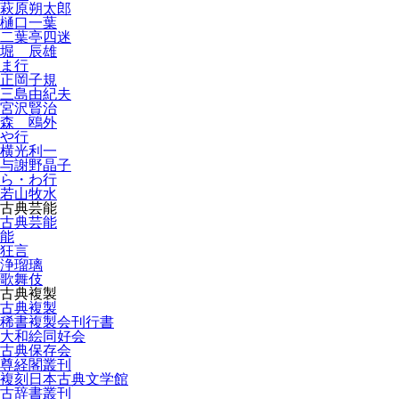
萩原朔太郎
樋口一葉
二葉亭四迷
堀 辰雄
ま行
正岡子規
三島由紀夫
宮沢賢治
森 鴎外
や行
横光利一
与謝野晶子
ら・わ行
若山牧水
古典芸能
古典芸能
能
狂言
浄瑠璃
歌舞伎
古典複製
古典複製
稀書複製会刊行書
大和絵同好会
古典保存会
尊経閣叢刊
複刻日本古典文学館
古辞書叢刊