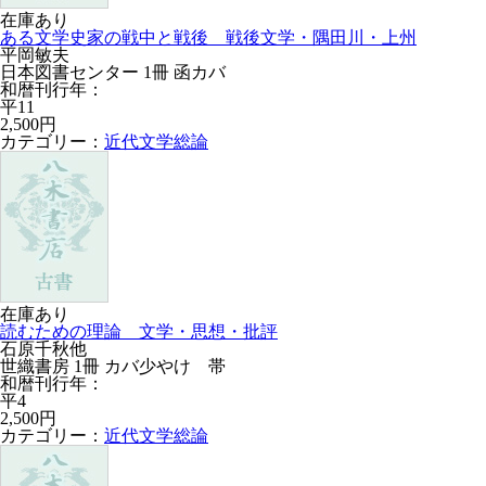
在庫あり
ある文学史家の戦中と戦後 戦後文学・隅田川・上州
平岡敏夫
日本図書センター 1冊 函カバ
和暦刊行年：
平11
2,500円
カテゴリー：
近代文学総論
在庫あり
読むための理論 文学・思想・批評
石原千秋他
世織書房 1冊 カバ少やけ 帯
和暦刊行年：
平4
2,500円
カテゴリー：
近代文学総論