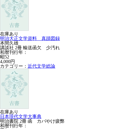
在庫あり
明治大正文学資料 真蹟図録
本間久雄
講談社 2冊 輸送函欠 少汚れ
和暦刊行年：
昭52
4,000円
カテゴリー：
近代文学総論
在庫あり
日本現代文学大事典
明治書院 2冊 函 カバやけ疲弊
和暦刊行年：