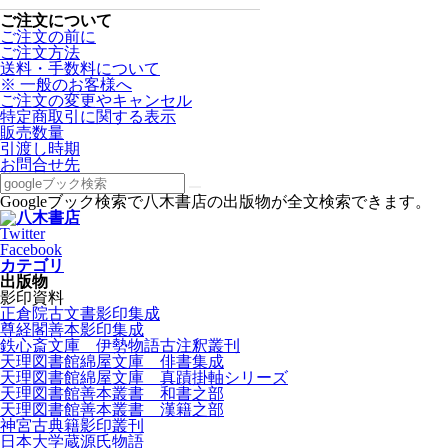
ご注文について
ご注文の前に
ご注文方法
送料・手数料について
※ 一般のお客様へ
ご注文の変更やキャンセル
特定商取引に関する表示
販売数量
引渡し時期
お問合せ先
Googleブック検索で八木書店の出版物が全文検索できます。
Twitter
Facebook
カテゴリ
出版物
影印資料
正倉院古文書影印集成
尊経閣善本影印集成
鉄心斎文庫 伊勢物語古注釈叢刊
天理図書館綿屋文庫 俳書集成
天理図書館綿屋文庫 真蹟掛軸シリーズ
天理図書館善本叢書 和書之部
天理図書館善本叢書 漢籍之部
神宮古典籍影印叢刊
日本大学蔵源氏物語