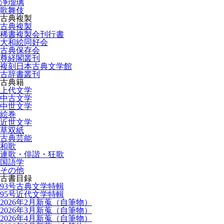
浄瑠璃
歌舞伎
古典複製
古典複製
稀書複製会刊行書
大和絵同好会
古典保存会
尊経閣叢刊
複刻日本古典文学館
古辞書叢刊
古典籍
上代文学
中古文学
中世文学
絵巻
近世文学
草双紙
古典芸能
和歌
連歌・俳諧・狂歌
国語学
その他
古書目録
93号古典文学特輯
95号近代文学特輯
2026年2月新蒐（自筆物）
2026年3月新蒐（自筆物）
2026年4月新蒐（自筆物）