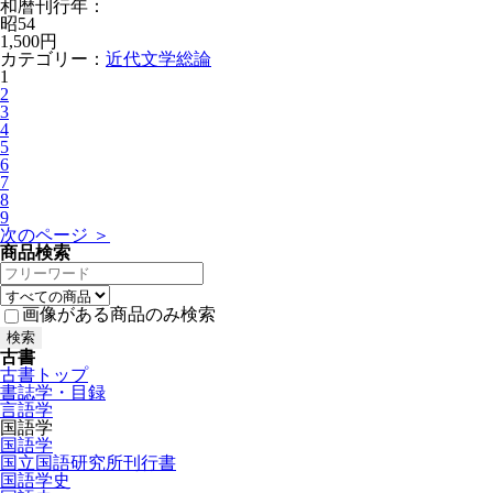
和暦刊行年：
昭54
1,500円
カテゴリー：
近代文学総論
1
2
3
4
5
6
7
8
9
次のページ ＞
商品検索
画像がある商品のみ検索
古書
古書トップ
書誌学・目録
言語学
国語学
国語学
国立国語研究所刊行書
国語学史