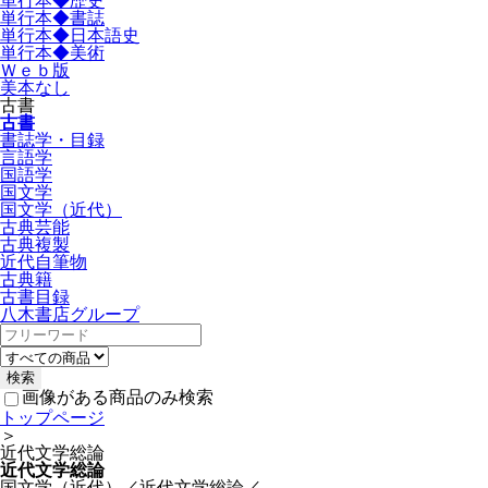
単行本◆歴史
単行本◆書誌
単行本◆日本語史
単行本◆美術
Ｗｅｂ版
美本なし
古書
古書
書誌学・目録
言語学
国語学
国文学
国文学（近代）
古典芸能
古典複製
近代自筆物
古典籍
古書目録
八木書店グループ
画像がある商品のみ検索
トップページ
＞
近代文学総論
近代文学総論
国文学（近代）／近代文学総論／