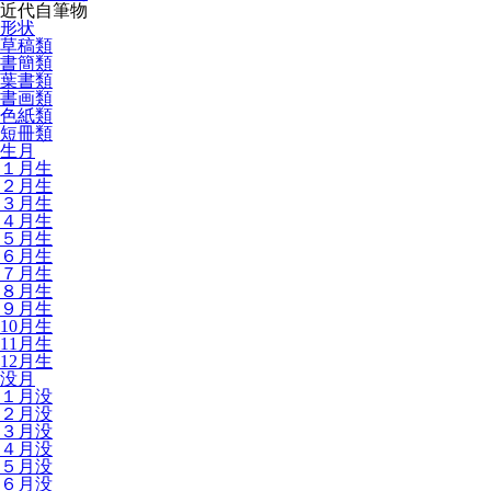
近代自筆物
形状
草稿類
書簡類
葉書類
書画類
色紙類
短冊類
生月
１月生
２月生
３月生
４月生
５月生
６月生
７月生
８月生
９月生
10月生
11月生
12月生
没月
１月没
２月没
３月没
４月没
５月没
６月没