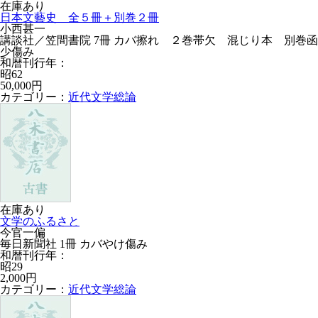
在庫あり
日本文藝史 全５冊＋別巻２冊
小西甚一
講談社／笠間書院 7冊 カバ擦れ ２巻帯欠 混じり本 別巻函
少傷み
和暦刊行年：
昭62
50,000円
カテゴリー：
近代文学総論
在庫あり
文学のふるさと
今官一偏
毎日新聞社 1冊 カバやけ傷み
和暦刊行年：
昭29
2,000円
カテゴリー：
近代文学総論