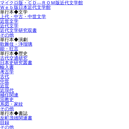
マイクロ版・ＣＤ―ＲＯＭ版近代文学館
Ｗｅｂ版日本近代文学館
単行本◆文学
上代・中古・中世文学
近世文学
近代文学
近代文学研究双書
その他
単行本◆演劇
歌舞伎・浄瑠璃
能・狂言
単行本◆歴史
古代交通研究
日本史研究叢書
輸入書
考古学
古代
中世
近世
近現代
補任関連
宗教史
系図・家紋
その他
単行本◆書誌
反町茂雄関連書
目録
その他