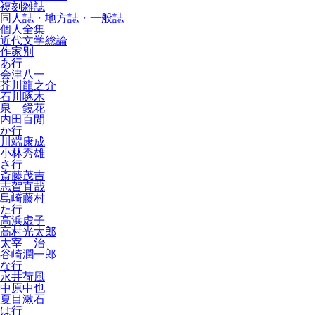
複刻雑誌
同人誌・地方誌・一般誌
個人全集
近代文学総論
作家別
あ行
会津八一
芥川龍之介
石川啄木
泉 鏡花
内田百閒
か行
川端康成
小林秀雄
さ行
斎藤茂吉
志賀直哉
島崎藤村
た行
高浜虚子
高村光太郎
太宰 治
谷崎潤一郎
な行
永井荷風
中原中也
夏目漱石
は行