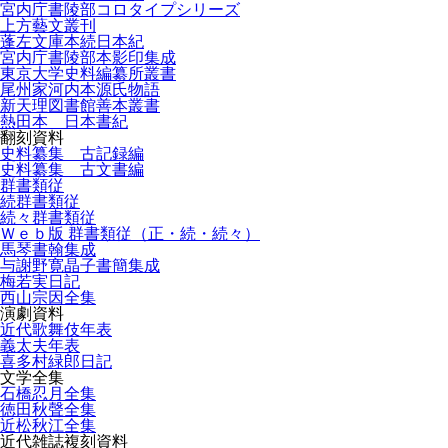
宮内庁書陵部コロタイプシリーズ
上方藝文叢刊
蓬左文庫本続日本紀
宮内庁書陵部本影印集成
東京大学史料編纂所叢書
尾州家河内本源氏物語
新天理図書館善本叢書
熱田本 日本書紀
翻刻資料
史料纂集 古記録編
史料纂集 古文書編
群書類従
続群書類従
続々群書類従
Ｗｅｂ版 群書類従（正・続・続々）
馬琴書翰集成
与謝野寛晶子書簡集成
梅若実日記
西山宗因全集
演劇資料
近代歌舞伎年表
義太夫年表
喜多村緑郎日記
文学全集
石橋忍月全集
徳田秋聲全集
近松秋江全集
近代雑誌複刻資料