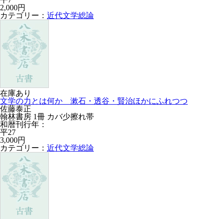
2,000円
カテゴリー：
近代文学総論
在庫あり
文学の力とは何か 漱石・透谷・賢治ほかにふれつつ
佐藤泰正
翰林書房 1冊 カバ少擦れ帯
和暦刊行年：
平27
3,000円
カテゴリー：
近代文学総論