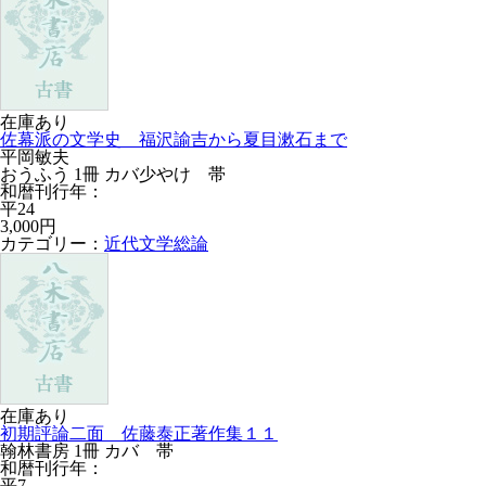
在庫あり
佐幕派の文学史 福沢諭吉から夏目漱石まで
平岡敏夫
おうふう 1冊 カバ少やけ 帯
和暦刊行年：
平24
3,000円
カテゴリー：
近代文学総論
在庫あり
初期評論二面 佐藤泰正著作集１１
翰林書房 1冊 カバ 帯
和暦刊行年：
平7