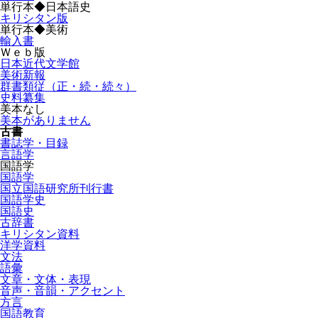
単行本◆日本語史
キリシタン版
単行本◆美術
輸入書
Ｗｅｂ版
日本近代文学館
美術新報
群書類従（正・続・続々）
史料纂集
美本なし
美本がありません
古書
書誌学・目録
言語学
国語学
国語学
国立国語研究所刊行書
国語学史
国語史
古辞書
キリシタン資料
洋学資料
文法
語彙
文章・文体・表現
音声・音韻・アクセント
方言
国語教育