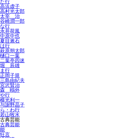
た行
高浜虚子
高村光太郎
太宰 治
谷崎潤一郎
な行
永井荷風
中原中也
夏目漱石
は行
萩原朔太郎
樋口一葉
二葉亭四迷
堀 辰雄
ま行
正岡子規
三島由紀夫
宮沢賢治
森 鴎外
や行
横光利一
与謝野晶子
ら・わ行
若山牧水
古典芸能
古典芸能
能
狂言