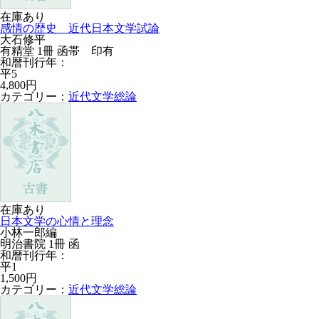
在庫あり
感情の歴史 近代日本文学試論
大石修平
有精堂 1冊 函帯 印有
和暦刊行年：
平5
4,800円
カテゴリー：
近代文学総論
在庫あり
日本文学の心情と理念
小林一郎編
明治書院 1冊 函
和暦刊行年：
平1
1,500円
カテゴリー：
近代文学総論