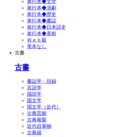
単行本◆文学
単行本◆演劇
単行本◆歴史
単行本◆書誌
単行本◆日本語史
単行本◆美術
Ｗｅｂ版
美本なし
古書
古書
書誌学・目録
言語学
国語学
国文学
国文学（近代）
古典芸能
古典複製
近代自筆物
古典籍