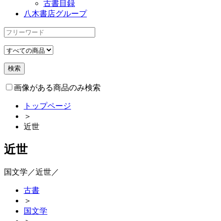
古書目録
八木書店グループ
画像がある商品のみ検索
トップページ
＞
近世
近世
国文学／近世／
古書
＞
国文学