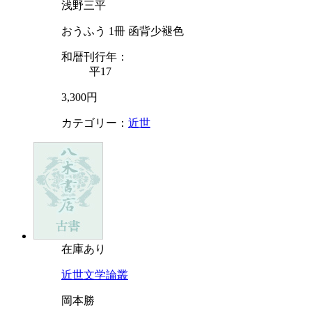
浅野三平
おうふう 1冊 函背少褪色
和暦刊行年：
平17
3,300円
カテゴリー：
近世
在庫あり
近世文学論叢
岡本勝