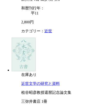
和暦刊行年：
平11
2,800円
カテゴリー：
近世
在庫あり
近世文学の研究と資料
桧谷昭彦教授還暦記念論文集
三弥井書店 1冊