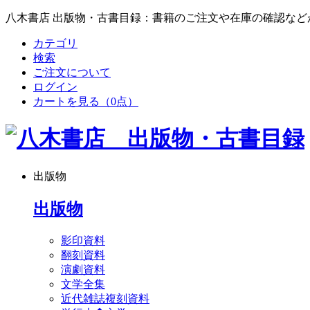
八木書店 出版物・古書目録：書籍のご注文や在庫の確認など
カテゴリ
検索
ご注文について
ログイン
カートを見る
（0点）
出版物
出版物
影印資料
翻刻資料
演劇資料
文学全集
近代雑誌複刻資料