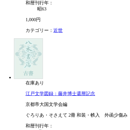
和暦刊行年：
昭63
1,000円
カテゴリー：
近世
在庫あり
江戸文学図録：藤井博士還暦記念
京都帝大国文学会編
ぐろりあ・そさえて 2冊 和装・帙入 外函少傷み
和暦刊行年：