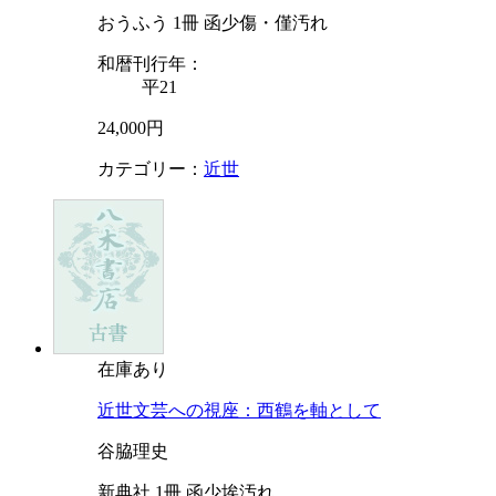
おうふう 1冊 函少傷・僅汚れ
和暦刊行年：
平21
24,000円
カテゴリー：
近世
在庫あり
近世文芸への視座：西鶴を軸として
谷脇理史
新典社 1冊 函少埃汚れ