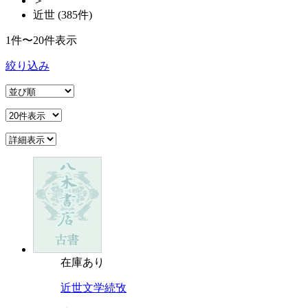
＞
近世 (385件)
1件〜20件表示
絞り込み
在庫あり
近世文学続攷