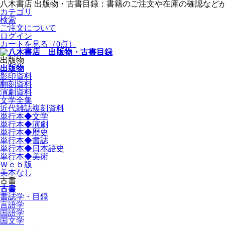
八木書店 出版物・古書目録：書籍のご注文や在庫の確認など
カテゴリ
検索
ご注文について
ログイン
カートを見る
（0点）
出版物
出版物
影印資料
翻刻資料
演劇資料
文学全集
近代雑誌複刻資料
単行本◆文学
単行本◆演劇
単行本◆歴史
単行本◆書誌
単行本◆日本語史
単行本◆美術
Ｗｅｂ版
美本なし
古書
古書
書誌学・目録
言語学
国語学
国文学