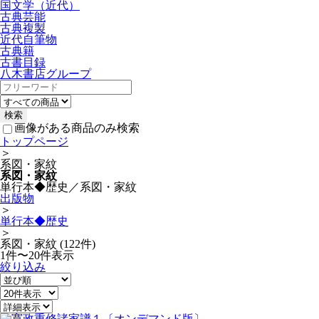
国文学（近代）
古典芸能
古典複製
近代自筆物
古典籍
古書目録
八木書店グループ
画像がある商品のみ検索
トップページ
＞
系図・家紋
系図・家紋
単行本◆歴史／系図・家紋
出版物
＞
単行本◆歴史
＞
系図・家紋 (122件)
1件〜20件表示
絞り込み