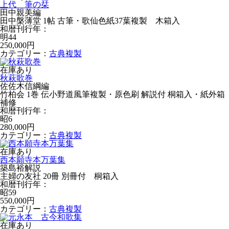
上代 筆の栞
田中親美編
田中槃薄堂 1帖 古筆・歌仙色紙37葉複製 木箱入
和暦刊行年：
明44
250,000円
カテゴリー：
古典複製
在庫あり
秋萩歌巻
佐佐木信綱編
竹柏会 1巻 伝小野道風筆複製・原色刷 解説付 桐箱入・紙外箱
補修
和暦刊行年：
昭6
280,000円
カテゴリー：
古典複製
在庫あり
西本願寺本万葉集
築島裕解説
主婦の友社 20冊 別冊付 桐箱入
和暦刊行年：
昭59
550,000円
カテゴリー：
古典複製
在庫あり