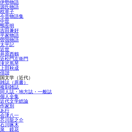
伊勢物語
源氏物語
枕草子
今昔物語集
中世
鴨長明
吉田兼好
平家物語
曽我物語
太平記
近世
井原西鶴
近松門左衛門
滝沢馬琴
上田秋成
俳諧
国文学（近代）
雑誌（原書）
複刻雑誌
同人誌・地方誌・一般誌
個人全集
近代文学総論
作家別
あ行
会津八一
芥川龍之介
石川啄木
泉 鏡花