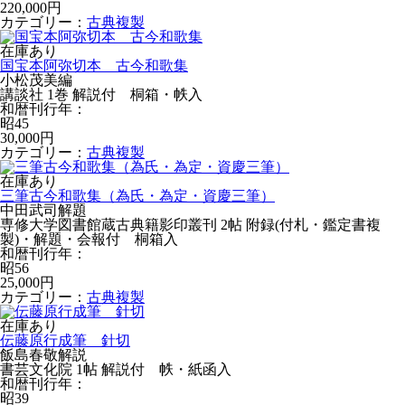
220,000円
カテゴリー：
古典複製
在庫あり
国宝本阿弥切本 古今和歌集
小松茂美編
講談社 1巻 解説付 桐箱・帙入
和暦刊行年：
昭45
30,000円
カテゴリー：
古典複製
在庫あり
三筆古今和歌集（為氏・為定・資慶三筆）
中田武司解題
専修大学図書館蔵古典籍影印叢刊 2帖 附録(付札・鑑定書複
製)・解題・会報付 桐箱入
和暦刊行年：
昭56
25,000円
カテゴリー：
古典複製
在庫あり
伝藤原行成筆 針切
飯島春敬解説
書芸文化院 1帖 解説付 帙・紙函入
和暦刊行年：
昭39