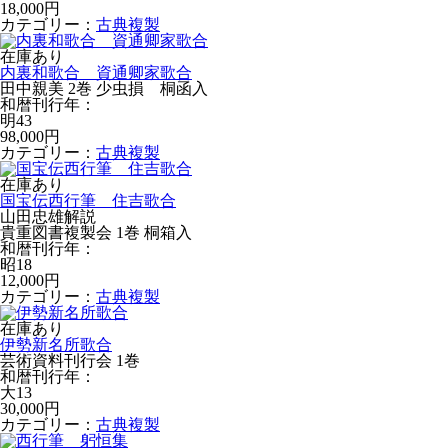
18,000円
カテゴリー：
古典複製
在庫あり
内裏和歌合 資通卿家歌合
田中親美 2巻 少虫損 桐函入
和暦刊行年：
明43
98,000円
カテゴリー：
古典複製
在庫あり
国宝伝西行筆 住吉歌合
山田忠雄解説
貴重図書複製会 1巻 桐箱入
和暦刊行年：
昭18
12,000円
カテゴリー：
古典複製
在庫あり
伊勢新名所歌合
芸術資料刊行会 1巻
和暦刊行年：
大13
30,000円
カテゴリー：
古典複製