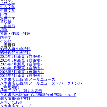
上代文学
中古文学
中世文学
絵巻
近世文学
草双紙
古典芸能
和歌
連歌・俳諧・狂歌
国語学
その他
古書目録
93号古典文学特輯
95号近代文学特輯
2026年2月新蒐（自筆物）
2026年3月新蒐（自筆物）
2026年4月新蒐（自筆物）
2026年5月新蒐（自筆物）
2026年6月新蒐（自筆物）
2026年7月新蒐（自筆物）
八木書店 出版物 メールニュース
八木書店 出版物 メールニュース・バックナンバー
ご利用規約
特定商取引に関する表示
八木書店出版物からの転載許可申請について
個人情報保護方針
お問い合わせ
八木書店グループ