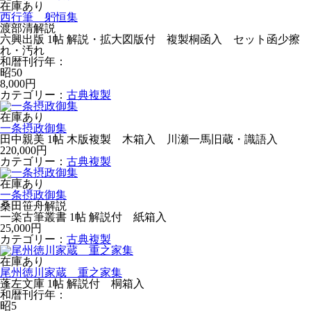
在庫あり
西行筆 躬恒集
渡部清解説
六興出版 1帖 解説・拡大図版付 複製桐函入 セット函少擦
れ・汚れ
和暦刊行年：
昭50
8,000円
カテゴリー：
古典複製
在庫あり
一条摂政御集
田中親美 1帖 木版複製 木箱入 川瀬一馬旧蔵・識語入
220,000円
カテゴリー：
古典複製
在庫あり
一条摂政御集
桑田笹舟解説
一楽古筆叢書 1帖 解説付 紙箱入
25,000円
カテゴリー：
古典複製
在庫あり
尾州徳川家蔵 重之家集
蓬左文庫 1帖 解説付 桐箱入
和暦刊行年：
昭5