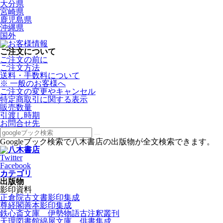
大分県
宮崎県
鹿児島県
沖縄県
国外
ご注文について
ご注文の前に
ご注文方法
送料・手数料について
※ 一般のお客様へ
ご注文の変更やキャンセル
特定商取引に関する表示
販売数量
引渡し時期
お問合せ先
Googleブック検索で八木書店の出版物が全文検索できます。
Twitter
Facebook
カテゴリ
出版物
影印資料
正倉院古文書影印集成
尊経閣善本影印集成
鉄心斎文庫 伊勢物語古注釈叢刊
天理図書館綿屋文庫 俳書集成