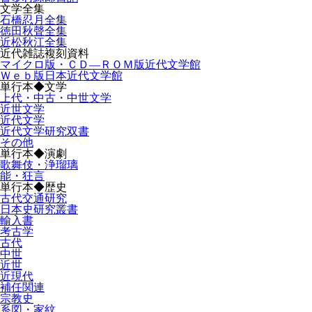
文学全集
石橋忍月全集
徳田秋聲全集
近松秋江全集
近代雑誌複刻資料
マイクロ版・ＣＤ―ＲＯＭ版近代文学館
Ｗｅｂ版日本近代文学館
単行本◆文学
上代・中古・中世文学
近世文学
近代文学
近代文学研究双書
その他
単行本◆演劇
歌舞伎・浄瑠璃
能・狂言
単行本◆歴史
古代交通研究
日本史研究叢書
輸入書
考古学
古代
中世
近世
近現代
補任関連
宗教史
系図・家紋