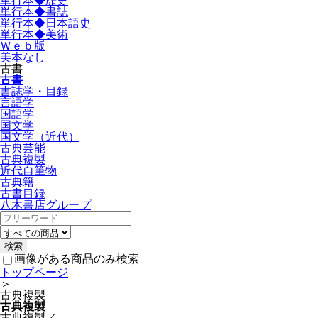
単行本◆歴史
単行本◆書誌
単行本◆日本語史
単行本◆美術
Ｗｅｂ版
美本なし
古書
古書
書誌学・目録
言語学
国語学
国文学
国文学（近代）
古典芸能
古典複製
近代自筆物
古典籍
古書目録
八木書店グループ
画像がある商品のみ検索
トップページ
＞
古典複製
古典複製
古典複製／