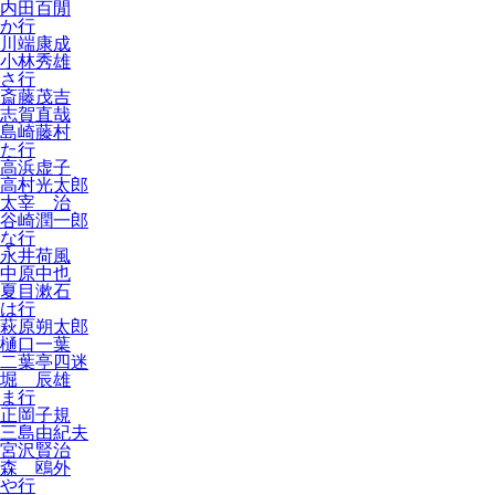
内田百閒
か行
川端康成
小林秀雄
さ行
斎藤茂吉
志賀直哉
島崎藤村
た行
高浜虚子
高村光太郎
太宰 治
谷崎潤一郎
な行
永井荷風
中原中也
夏目漱石
は行
萩原朔太郎
樋口一葉
二葉亭四迷
堀 辰雄
ま行
正岡子規
三島由紀夫
宮沢賢治
森 鴎外
や行