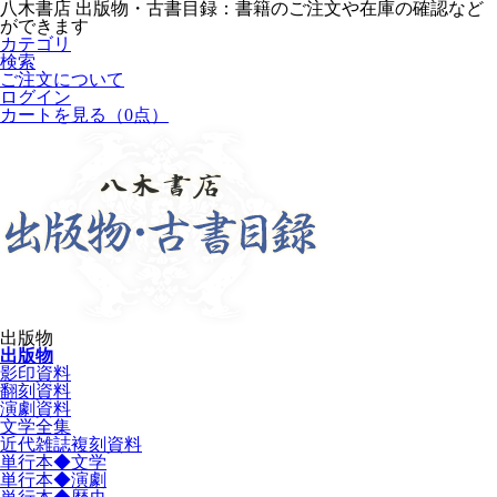
八木書店 出版物・古書目録：書籍のご注文や在庫の確認など
ができます
カテゴリ
検索
ご注文について
ログイン
カートを見る
（0点）
出版物
出版物
影印資料
翻刻資料
演劇資料
文学全集
近代雑誌複刻資料
単行本◆文学
単行本◆演劇