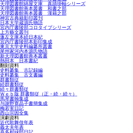
天理図書館綿屋文庫 真蹟掛軸シリーズ
天理図書館善本叢書 和書之部
天理図書館善本叢書 漢籍之部
神宮古典籍影印叢刊
日本大学蔵源氏物語
宮内庁書陵部コロタイプシリーズ
上方藝文叢刊
蓬左文庫本続日本紀
宮内庁書陵部本影印集成
東京大学史料編纂所叢書
尾州家河内本源氏物語
新天理図書館善本叢書
熱田本 日本書紀
翻刻資料
史料纂集 古記録編
史料纂集 古文書編
群書類従
続群書類従
続々群書類従
Ｗｅｂ版 群書類従（正・続・続々）
馬琴書翰集成
与謝野寛晶子書簡集成
梅若実日記
西山宗因全集
演劇資料
近代歌舞伎年表
義太夫年表
喜多村緑郎日記