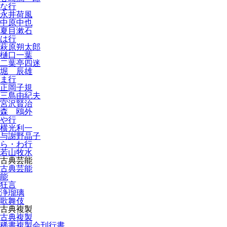
な行
永井荷風
中原中也
夏目漱石
は行
萩原朔太郎
樋口一葉
二葉亭四迷
堀 辰雄
ま行
正岡子規
三島由紀夫
宮沢賢治
森 鴎外
や行
横光利一
与謝野晶子
ら・わ行
若山牧水
古典芸能
古典芸能
能
狂言
浄瑠璃
歌舞伎
古典複製
古典複製
稀書複製会刊行書