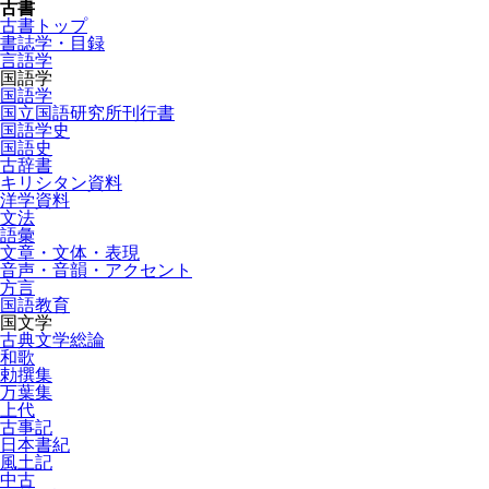
古書
古書トップ
書誌学・目録
言語学
国語学
国語学
国立国語研究所刊行書
国語学史
国語史
古辞書
キリシタン資料
洋学資料
文法
語彙
文章・文体・表現
音声・音韻・アクセント
方言
国語教育
国文学
古典文学総論
和歌
勅撰集
万葉集
上代
古事記
日本書紀
風土記
中古