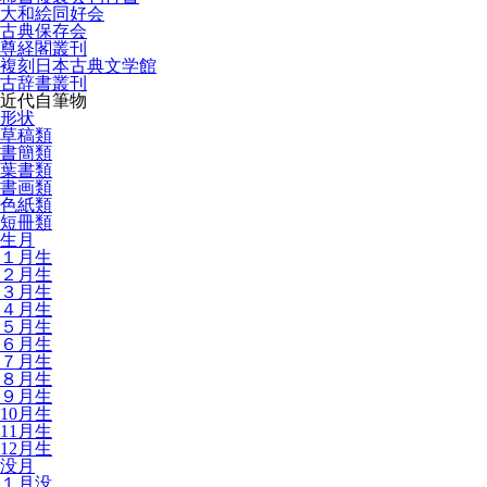
大和絵同好会
古典保存会
尊経閣叢刊
複刻日本古典文学館
古辞書叢刊
近代自筆物
形状
草稿類
書簡類
葉書類
書画類
色紙類
短冊類
生月
１月生
２月生
３月生
４月生
５月生
６月生
７月生
８月生
９月生
10月生
11月生
12月生
没月
１月没