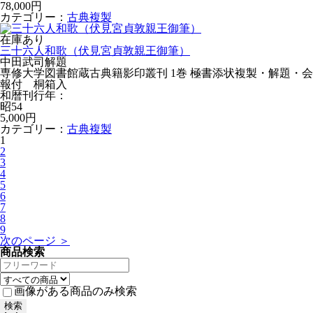
78,000円
カテゴリー：
古典複製
在庫あり
三十六人和歌（伏見宮貞敦親王御筆）
中田武司解題
専修大学図書館蔵古典籍影印叢刊 1巻 極書添状複製・解題・会
報付 桐箱入
和暦刊行年：
昭54
5,000円
カテゴリー：
古典複製
1
2
3
4
5
6
7
8
9
次のページ ＞
商品検索
画像がある商品のみ検索