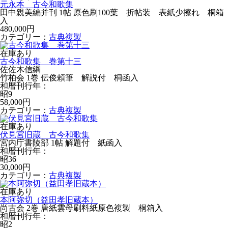
元永本 古今和歌集
田中親美編并刊 1帖 原色刷100葉 折帖装 表紙少擦れ 桐箱
入
480,000円
カテゴリー：
古典複製
在庫あり
古今和歌集 巻第十三
佐佐木信綱
竹柏会 1巻 伝俊頼筆 解説付 桐函入
和暦刊行年：
昭9
58,000円
カテゴリー：
古典複製
在庫あり
伏見宮旧蔵 古今和歌集
宮内庁書陵部 1帖 解題付 紙函入
和暦刊行年：
昭36
30,000円
カテゴリー：
古典複製
在庫あり
本阿弥切（益田孝旧蔵本）
尚古会 2巻 唐紙雲母刷料紙原色複製 桐箱入
和暦刊行年：
昭2