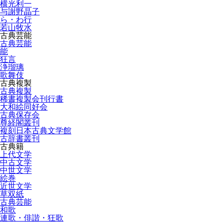
横光利一
与謝野晶子
ら・わ行
若山牧水
古典芸能
古典芸能
能
狂言
浄瑠璃
歌舞伎
古典複製
古典複製
稀書複製会刊行書
大和絵同好会
古典保存会
尊経閣叢刊
複刻日本古典文学館
古辞書叢刊
古典籍
上代文学
中古文学
中世文学
絵巻
近世文学
草双紙
古典芸能
和歌
連歌・俳諧・狂歌