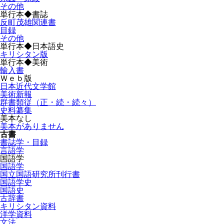
その他
単行本◆書誌
反町茂雄関連書
目録
その他
単行本◆日本語史
キリシタン版
単行本◆美術
輸入書
Ｗｅｂ版
日本近代文学館
美術新報
群書類従（正・続・続々）
史料纂集
美本なし
美本がありません
古書
書誌学・目録
言語学
国語学
国語学
国立国語研究所刊行書
国語学史
国語史
古辞書
キリシタン資料
洋学資料
文法