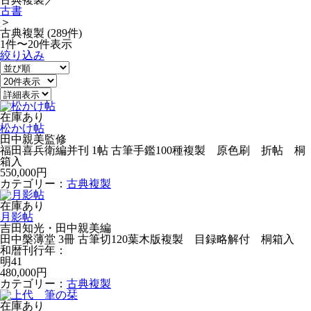
古書
＞
古典複製 (289件)
1件〜20件表示
絞り込み
在庫あり
松かけ帖
田中親美監修
福田喜兵衛編并刊 1帖 古筆手鑑100種複製 原色刷 折帖 桐
箱入
550,000円
カテゴリー：
古典複製
在庫あり
月影帖
吉田知光・田中親美編
田中槃薄堂 3冊 古筆切120葉木版複製 目録略解付 桐箱入
和暦刊行年：
明41
480,000円
カテゴリー：
古典複製
在庫あり