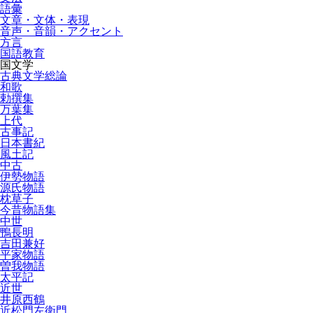
語彙
文章・文体・表現
音声・音韻・アクセント
方言
国語教育
国文学
古典文学総論
和歌
勅撰集
万葉集
上代
古事記
日本書紀
風土記
中古
伊勢物語
源氏物語
枕草子
今昔物語集
中世
鴨長明
吉田兼好
平家物語
曽我物語
太平記
近世
井原西鶴
近松門左衛門