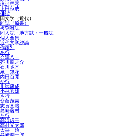
滝沢馬琴
上田秋成
俳諧
国文学（近代）
雑誌（原書）
複刻雑誌
同人誌・地方誌・一般誌
個人全集
近代文学総論
作家別
あ行
会津八一
芥川龍之介
石川啄木
泉 鏡花
内田百閒
か行
川端康成
小林秀雄
さ行
斎藤茂吉
志賀直哉
島崎藤村
た行
高浜虚子
高村光太郎
太宰 治
谷崎潤一郎