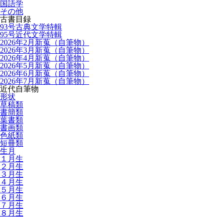
国語学
その他
古書目録
93号古典文学特輯
95号近代文学特輯
2026年2月新蒐（自筆物）
2026年3月新蒐（自筆物）
2026年4月新蒐（自筆物）
2026年5月新蒐（自筆物）
2026年6月新蒐（自筆物）
2026年7月新蒐（自筆物）
近代自筆物
形状
草稿類
書簡類
葉書類
書画類
色紙類
短冊類
生月
１月生
２月生
３月生
４月生
５月生
６月生
７月生
８月生