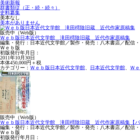
美術新報
群書類従（正・続・続々）
史料纂集
美本なし
美本がありません
販売中（Web版）
Ｗｅｂ版日本近代文学館 滝田樗陰旧蔵 近代作家原稿集
編集・発行：日本近代文学館／製作・発売：八木書店／配信・運営：N
Ｗｅｂ版
初版発行年月日：
2011年10月30日
本体450,000円＋税
カテゴリー：
Ｗｅｂ版日本近代文学館
、
日本近代文学館
、
Ｗｅ
販売中（Web版）
Ｗｅｂ版日本近代文学館 滝田樗陰旧蔵 近代作家原稿集【パ
編集・発行：日本近代文学館／製作・発売：八木書店／配信・運営：N
Ｗｅｂ版
初版発行年月日：