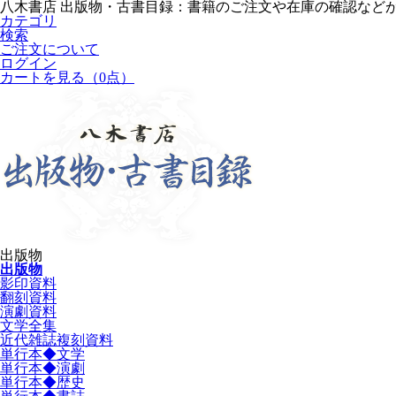
八木書店 出版物・古書目録：書籍のご注文や在庫の確認など
カテゴリ
検索
ご注文について
ログイン
カートを見る
（0点）
出版物
出版物
影印資料
翻刻資料
演劇資料
文学全集
近代雑誌複刻資料
単行本◆文学
単行本◆演劇
単行本◆歴史