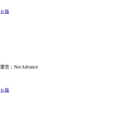
ｂ版
et Advance
ｂ版