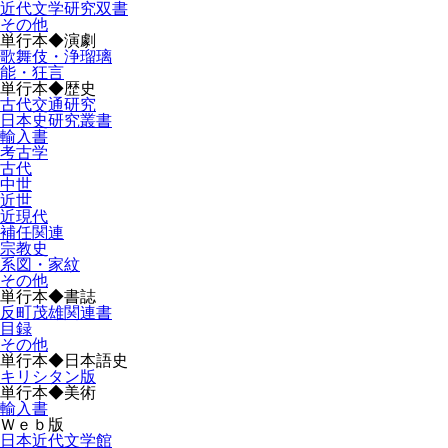
近代文学研究双書
その他
単行本◆演劇
歌舞伎・浄瑠璃
能・狂言
単行本◆歴史
古代交通研究
日本史研究叢書
輸入書
考古学
古代
中世
近世
近現代
補任関連
宗教史
系図・家紋
その他
単行本◆書誌
反町茂雄関連書
目録
その他
単行本◆日本語史
キリシタン版
単行本◆美術
輸入書
Ｗｅｂ版
日本近代文学館