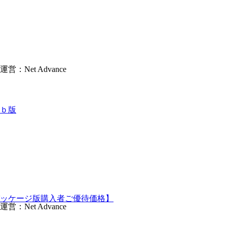
et Advance
ｂ版
ッケージ版購入者ご優待価格】
et Advance