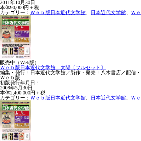
2011年10月30日
本体90,000円＋税
カテゴリー：
Ｗｅｂ版日本近代文学館
、
日本近代文学館
、
Ｗｅ
販売中（Web版）
Ｗｅｂ版日本近代文学館 太陽〔フルセット〕
編集・発行：日本近代文学館／製作・発売：八木書店／配信・運営：N
Ｗｅｂ版
初版発行年月日：
2008年5月30日
本体2,400,000円＋税
カテゴリー：
Ｗｅｂ版日本近代文学館
、
日本近代文学館
、
Ｗｅ