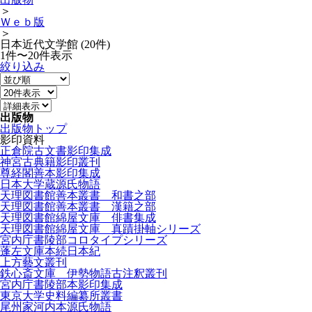
＞
Ｗｅｂ版
＞
日本近代文学館 (20件)
1件〜20件表示
絞り込み
出版物
出版物トップ
影印資料
正倉院古文書影印集成
神宮古典籍影印叢刊
尊経閣善本影印集成
日本大学蔵源氏物語
天理図書館善本叢書 和書之部
天理図書館善本叢書 漢籍之部
天理図書館綿屋文庫 俳書集成
天理図書館綿屋文庫 真蹟掛軸シリーズ
宮内庁書陵部コロタイプシリーズ
蓬左文庫本続日本紀
上方藝文叢刊
鉄心斎文庫 伊勢物語古注釈叢刊
宮内庁書陵部本影印集成
東京大学史料編纂所叢書
尾州家河内本源氏物語