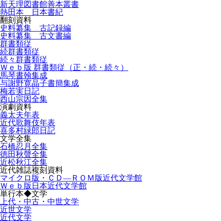
新天理図書館善本叢書
熱田本 日本書紀
翻刻資料
史料纂集 古記録編
史料纂集 古文書編
群書類従
続群書類従
続々群書類従
Ｗｅｂ版 群書類従（正・続・続々）
馬琴書翰集成
与謝野寛晶子書簡集成
梅若実日記
西山宗因全集
演劇資料
義太夫年表
近代歌舞伎年表
喜多村緑郎日記
文学全集
石橋忍月全集
徳田秋聲全集
近松秋江全集
近代雑誌複刻資料
マイクロ版・ＣＤ―ＲＯＭ版近代文学館
Ｗｅｂ版日本近代文学館
単行本◆文学
上代・中古・中世文学
近世文学
近代文学