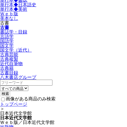
単行本◆書誌
単行本◆日本語史
単行本◆美術
Ｗｅｂ版
美本なし
古書
古書
書誌学・目録
言語学
国語学
国文学
国文学（近代）
古典芸能
古典複製
近代自筆物
古典籍
古書目録
八木書店グループ
画像がある商品のみ検索
トップページ
＞
日本近代文学館
日本近代文学館
Ｗｅｂ版／日本近代文学館
出版物