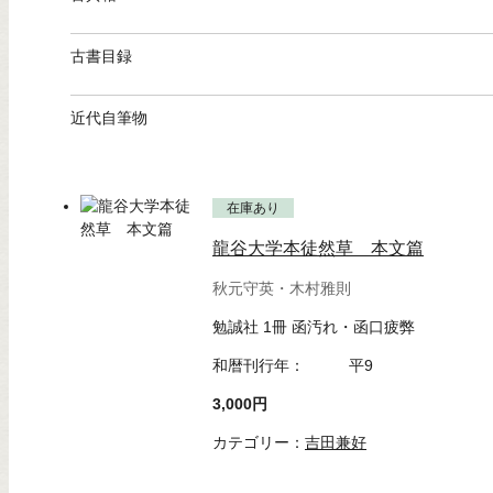
古書目録
近代自筆物
在庫あり
龍谷大学本徒然草 本文篇
秋元守英・木村雅則
勉誠社 1冊 函汚れ・函口疲弊
和暦刊行年：
平9
3,000円
カテゴリー：
吉田兼好