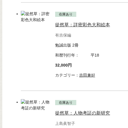
在庫あり
徒然草：詳密彩色大和絵本
有吉保編
勉誠出版 2冊
和暦刊行年：
平18
32,000円
カテゴリー：
吉田兼好
在庫あり
徒然草：人物考証の新研究
上島眞智子