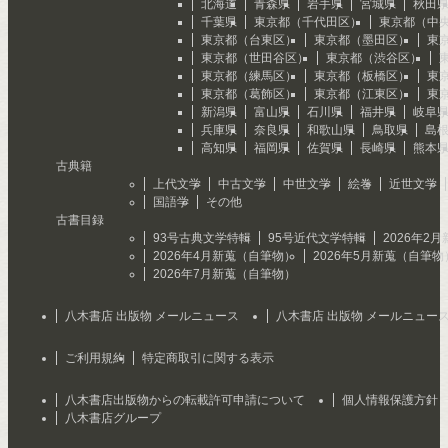
北海道
青森県
岩手県
宮城県
秋田
千葉県
東京都（千代田区）
東京都（中
東京都（台東区）
東京都（墨田区）
東
東京都（世田谷区）
東京都（渋谷区）
東京都（練馬区）
東京都（板橋区）
東
東京都（葛飾区）
東京都（江東区）
東
新潟県
富山県
石川県
福井県
岐阜
兵庫県
奈良県
和歌山県
鳥取県
島
高知県
福岡県
佐賀県
長崎県
熊本
古典籍
上代文学
中古文学
中世文学
絵巻
近世文学
国語学
その他
古書目録
93号古典文学特輯
95号近代文学特輯
2026年2
2026年4月新蒐（自筆物）
2026年5月新蒐（自筆物
2026年7月新蒐（自筆物）
八木書店 出版物 メールニュース
八木書店 出版物 メールニュー
ご利用規約
特定商取引に関する表示
八木書店出版物からの転載許可申請について
個人情報保護方針
八木書店グループ