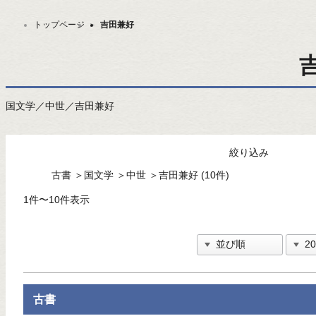
トップページ
＞
吉田兼好
国文学／中世／吉田兼好
絞り込み
古書
＞
国文学
＞
中世
＞
吉田兼好 (10件)
1件〜10件表示
古書