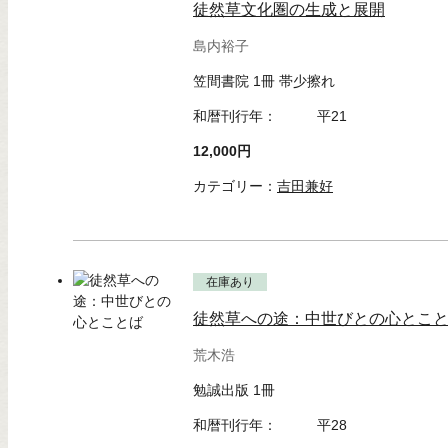
徒然草文化圏の生成と展開
島内裕子
笠間書院 1冊 帯少擦れ
和暦刊行年：
平21
12,000円
カテゴリー：
吉田兼好
在庫あり
徒然草への途：中世びとの心とこ
荒木浩
勉誠出版 1冊
和暦刊行年：
平28