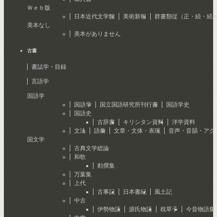
Ｗｅｂ版
日本近代文学館
美術新報
群書類従（正・続・続
美本なし
美本がありません
古書
書誌学・目録
言語学
国語学
国語学
国立国語研究所刊行書
国語学史
国語史
古辞書
キリシタン資料
洋学資料
文法
語彙
文章・文体・表現
音声・音韻・アク
国文学
古典文学総論
和歌
勅撰集
万葉集
上代
古事記
日本書紀
風土記
中古
伊勢物語
源氏物語
枕草子
今昔物語集