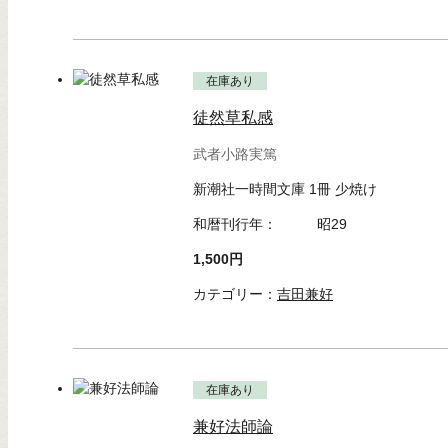
在庫あり
徒然草私感
武者小路実篤
新潮社一時間文庫 1冊 少焼け
和暦刊行年：
昭29
1,500円
カテゴリー：
吉田兼好
在庫あり
兼好法師論