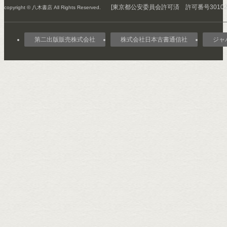
[東京都公安委員会許可済 許可番号301029
copyright © 八木書店 All Rights Reserved.
第二出版販売株式会社
株式会社日本古書通信社
ジャ