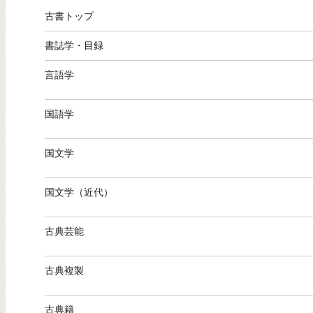
古書トップ
書誌学・目録
言語学
国語学
国文学
国文学（近代）
古典芸能
古典複製
古典籍