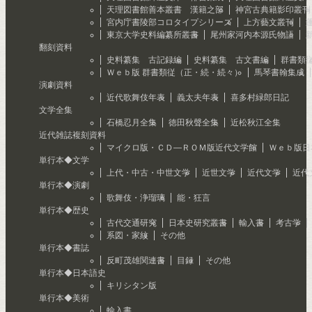
天理図書館善本叢書 漢籍之部
神宮古典籍影印叢刊
宮内庁書陵部コロタイプシリーズ
上方藝文叢刊
東京大学史料編纂所叢書
尾州家河内本源氏物語
翻刻資料
史料纂集 古記録編
史料纂集 古文書編
群書類
Ｗｅｂ版 群書類従（正・続・続々）
馬琴書翰集成
演劇資料
近代歌舞伎年表
義太夫年表
喜多村緑郎日記
文学全集
石橋忍月全集
徳田秋聲全集
近松秋江全集
近代雑誌複刻資料
マイクロ版・ＣＤ―ＲＯＭ版近代文学館
Ｗｅｂ版日
単行本◆文学
上代・中古・中世文学
近世文学
近代文学
近代
単行本◆演劇
歌舞伎・浄瑠璃
能・狂言
単行本◆歴史
古代交通研究
日本史研究叢書
輸入書
考古学
系図・家紋
その他
単行本◆書誌
反町茂雄関連書
目録
その他
単行本◆日本語史
キリシタン版
単行本◆美術
輸入書