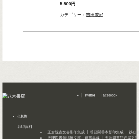
5,500円
カテゴリー：
吉田兼好
Twitter
Facebook
出版物
影印資料
正倉院古文書影印集成
尊経閣善本影印集成
鉄心
天理図書館綿屋文庫 俳書集成
天理図書館綿屋文庫