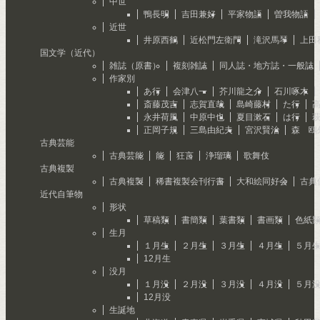
中世
鴨長明
吉田兼好
平家物語
曽我物語
近世
井原西鶴
近松門左衛門
滝沢馬琴
上田
国文学（近代）
雑誌（原書）
複刻雑誌
同人誌・地方誌・一般誌
作家別
あ行
会津八一
芥川龍之介
石川啄木
斎藤茂吉
志賀直哉
島崎藤村
た行
永井荷風
中原中也
夏目漱石
は行
正岡子規
三島由紀夫
宮沢賢治
森 鴎
古典芸能
古典芸能
能
狂言
浄瑠璃
歌舞伎
古典複製
古典複製
稀書複製会刊行書
大和絵同好会
古典
近代自筆物
形状
草稿類
書簡類
葉書類
書画類
色紙
生月
１月生
２月生
３月生
４月生
５月
12月生
没月
１月没
２月没
３月没
４月没
５月
12月没
生誕地