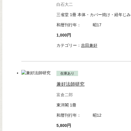
白石大二
三省堂 1冊 本体・カバー焼け・経年じみ
和暦刊行年：
昭17
1,000円
カテゴリー：
吉田兼好
在庫あり
兼好法師研究
富倉二郎
東洋閣 1冊
和暦刊行年：
昭12
5,800円