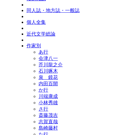
同人誌・地方誌・一般誌
個人全集
近代文学総論
作家別
あ行
会津八一
芥川龍之介
石川啄木
泉 鏡花
内田百閒
か行
川端康成
小林秀雄
さ行
斎藤茂吉
志賀直哉
島崎藤村
た行