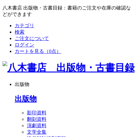
八木書店 出版物・古書目録：書籍のご注文や在庫の確認な
どができます
カテゴリ
検索
ご注文について
ログイン
カートを見る
（0点）
出版物
出版物
影印資料
翻刻資料
演劇資料
文学全集