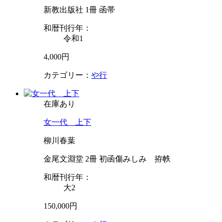
新教出版社 1冊 函帯
和暦刊行年：
令和1
4,000円
カテゴリー：
や行
在庫あり
女一代 上下
柳川春葉
金尾文淵堂 2冊 初函傷みしみ 拵帙
和暦刊行年：
大2
150,000円