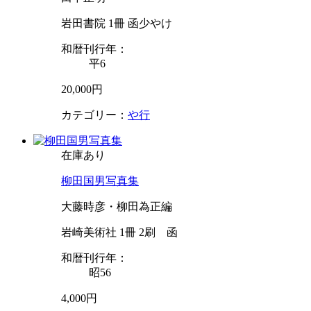
岩田書院 1冊 函少やけ
和暦刊行年：
平6
20,000円
カテゴリー：
や行
在庫あり
柳田国男写真集
大藤時彦・柳田為正編
岩崎美術社 1冊 2刷 函
和暦刊行年：
昭56
4,000円