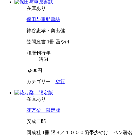
在庫あり
保田与重郎書誌
神谷忠孝・奥出健
笠間叢書 1冊 函やけ
和暦刊行年：
昭54
5,800円
カテゴリー：
や行
在庫あり
花万朶 限定版
安成二郎
同成社 1冊 限３／１０００函帯少やけ ペン署名