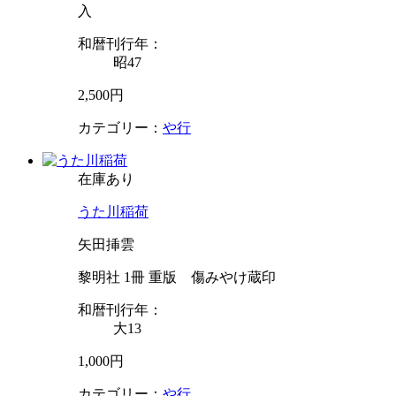
入
和暦刊行年：
昭47
2,500円
カテゴリー：
や行
在庫あり
うた川稲荷
矢田挿雲
黎明社 1冊 重版 傷みやけ蔵印
和暦刊行年：
大13
1,000円
カテゴリー：
や行