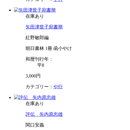
在庫あり
矢田津世子宛書簡
紅野敏郎編
朝日書林 1冊 函小やけ
和暦刊行年：
平8
3,000円
カテゴリー：
や行
在庫あり
評伝 矢内原忠雄
関口安義