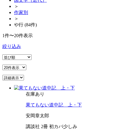
国文学（近代）
＞
作家別
＞
や行 (84件)
1件〜20件表示
絞り込み
在庫あり
果てもない道中記 上・下
安岡章太郎
講談社 2冊 初カバ少しみ