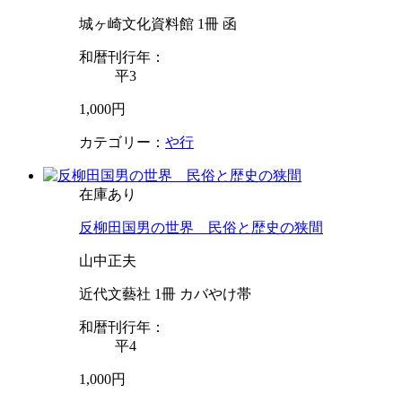
城ヶ崎文化資料館 1冊 函
和暦刊行年：
平3
1,000円
カテゴリー：
や行
在庫あり
反柳田国男の世界 民俗と歴史の狭間
山中正夫
近代文藝社 1冊 カバやけ帯
和暦刊行年：
平4
1,000円