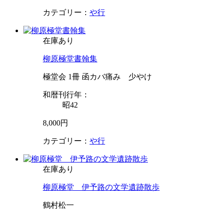
カテゴリー：
や行
在庫あり
柳原極堂書翰集
極堂会 1冊 函カバ痛み 少やけ
和暦刊行年：
昭42
8,000円
カテゴリー：
や行
在庫あり
柳原極堂 伊予路の文学遺跡散歩
鶴村松一