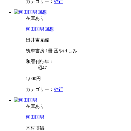
カテゴリー：
や行
在庫あり
柳田国男回想
臼井吉見編
筑摩書房 1冊 函やけしみ
和暦刊行年：
昭47
1,000円
カテゴリー：
や行
在庫あり
柳田国男
木村博編