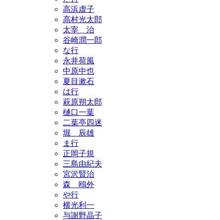
高浜虚子
高村光太郎
太宰 治
谷崎潤一郎
な行
永井荷風
中原中也
夏目漱石
は行
萩原朔太郎
樋口一葉
二葉亭四迷
堀 辰雄
ま行
正岡子規
三島由紀夫
宮沢賢治
森 鴎外
や行
横光利一
与謝野晶子