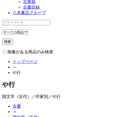
古典籍
古書目録
八木書店グループ
画像がある商品のみ検索
トップページ
＞
や行
や行
国文学（近代）／作家別／や行
古書
＞