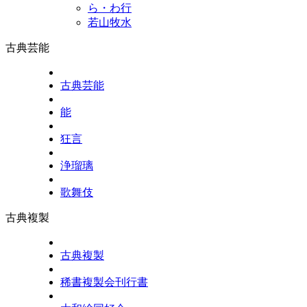
ら・わ行
若山牧水
古典芸能
古典芸能
能
狂言
浄瑠璃
歌舞伎
古典複製
古典複製
稀書複製会刊行書