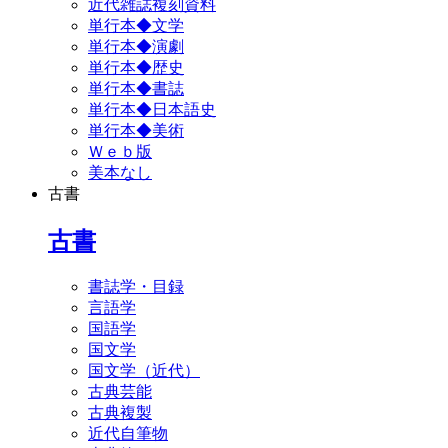
近代雑誌複刻資料
単行本◆文学
単行本◆演劇
単行本◆歴史
単行本◆書誌
単行本◆日本語史
単行本◆美術
Ｗｅｂ版
美本なし
古書
古書
書誌学・目録
言語学
国語学
国文学
国文学（近代）
古典芸能
古典複製
近代自筆物