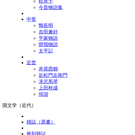
枕草子
今昔物語集
中世
鴨長明
吉田兼好
平家物語
曽我物語
太平記
近世
井原西鶴
近松門左衛門
滝沢馬琴
上田秋成
俳諧
国文学（近代）
雑誌（原書）
複刻雑誌