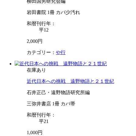
柳田国男研究会編
岩田書院 1冊 カバ少汚れ
和暦刊行年：
平12
2,000円
カテゴリー：
や行
在庫あり
近代日本への挑戦 遠野物語と２１世紀
石井正己・遠野物語研究所編
三弥井書店 1冊 カバ帯
和暦刊行年：
平21
1,000円