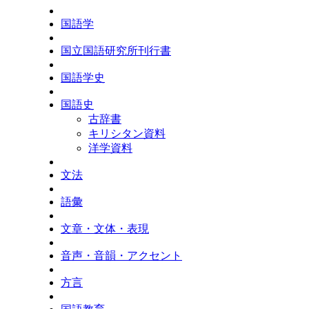
国語学
国立国語研究所刊行書
国語学史
国語史
古辞書
キリシタン資料
洋学資料
文法
語彙
文章・文体・表現
音声・音韻・アクセント
方言