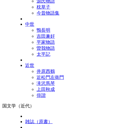
源氏物語
枕草子
今昔物語集
中世
鴨長明
吉田兼好
平家物語
曽我物語
太平記
近世
井原西鶴
近松門左衛門
滝沢馬琴
上田秋成
俳諧
国文学（近代）
雑誌（原書）