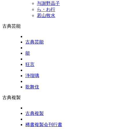
与謝野晶子
ら・わ行
若山牧水
古典芸能
古典芸能
能
狂言
浄瑠璃
歌舞伎
古典複製
古典複製
稀書複製会刊行書