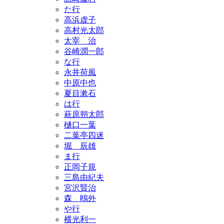
た行
高浜虚子
高村光太郎
太宰 治
谷崎潤一郎
な行
永井荷風
中原中也
夏目漱石
は行
萩原朔太郎
樋口一葉
二葉亭四迷
堀 辰雄
ま行
正岡子規
三島由紀夫
宮沢賢治
森 鴎外
や行
横光利一