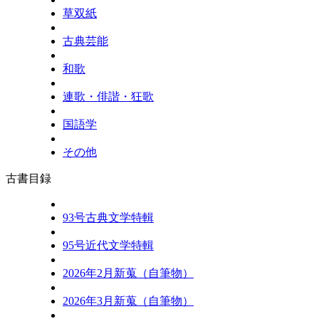
草双紙
古典芸能
和歌
連歌・俳諧・狂歌
国語学
その他
古書目録
93号古典文学特輯
95号近代文学特輯
2026年2月新蒐（自筆物）
2026年3月新蒐（自筆物）