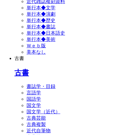
近代雑誌複刻資料
単行本◆文学
単行本◆演劇
単行本◆歴史
単行本◆書誌
単行本◆日本語史
単行本◆美術
Ｗｅｂ版
美本なし
古書
古書
書誌学・目録
言語学
国語学
国文学
国文学（近代）
古典芸能
古典複製
近代自筆物