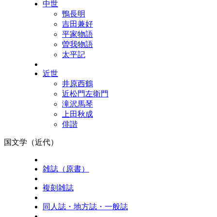
中世
鴨長明
吉田兼好
平家物語
曽我物語
太平記
近世
井原西鶴
近松門左衛門
滝沢馬琴
上田秋成
俳諧
国文学（近代）
雑誌（原書）
複刻雑誌
同人誌・地方誌・一般誌