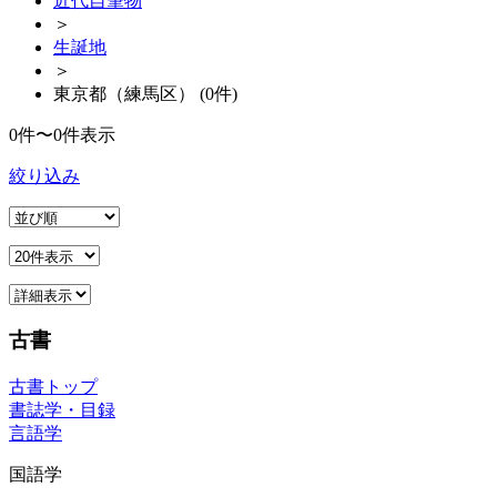
近代自筆物
＞
生誕地
＞
東京都（練馬区） (0件)
0件〜0件表示
絞り込み
古書
古書トップ
書誌学・目録
言語学
国語学