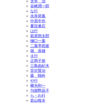
太宰 治
谷崎潤一郎
な行
永井荷風
中原中也
夏目漱石
は行
萩原朔太郎
樋口一葉
二葉亭四迷
堀 辰雄
ま行
正岡子規
三島由紀夫
宮沢賢治
森 鴎外
や行
横光利一
与謝野晶子
ら・わ行
若山牧水