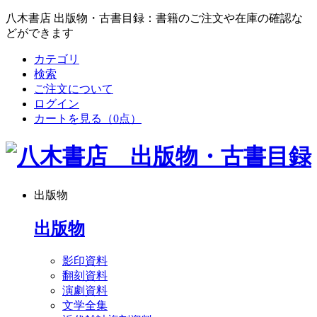
八木書店 出版物・古書目録：書籍のご注文や在庫の確認な
どができます
カテゴリ
検索
ご注文について
ログイン
カートを見る
（0点）
出版物
出版物
影印資料
翻刻資料
演劇資料
文学全集