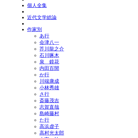
個人全集
近代文学総論
作家別
あ行
会津八一
芥川龍之介
石川啄木
泉 鏡花
内田百閒
か行
川端康成
小林秀雄
さ行
斎藤茂吉
志賀直哉
島崎藤村
た行
高浜虚子
高村光太郎