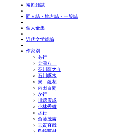
複刻雑誌
同人誌・地方誌・一般誌
個人全集
近代文学総論
作家別
あ行
会津八一
芥川龍之介
石川啄木
泉 鏡花
内田百閒
か行
川端康成
小林秀雄
さ行
斎藤茂吉
志賀直哉
島崎藤村