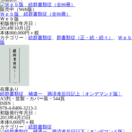
販売中（Web版）
Ｗｅｂ版 続群書類従（全86冊）
Ｗｅｂ版
初版発行年月日：
2014年10月1日
本体800,000円＋税
カテゴリー：
続群書類従
、
群書類従（正・続・続々）
、
Ｗｅｂ
版
在庫あり
続群書類従 補遺一 満済准后日記上〔オンデマンド版〕
A5判・並製・カバー装・544頁
ISBN：
978-4-8406-3213-3
初版発行年月日：
2013年4月25日
本体9,000円＋税
カテゴリー：
続群書類従