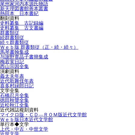
尾州家河内本源氏物語
新天理図書館善本叢書
熱田本 日本書紀
翻刻資料
史料纂集 古記録編
史料纂集 古文書編
群書類従
続群書類従
続々群書類従
Ｗｅｂ版 群書類従（正・続・続々）
馬琴書翰集成
与謝野寛晶子書簡集成
梅若実日記
西山宗因全集
演劇資料
義太夫年表
近代歌舞伎年表
喜多村緑郎日記
文学全集
石橋忍月全集
徳田秋聲全集
近松秋江全集
近代雑誌複刻資料
マイクロ版・ＣＤ―ＲＯＭ版近代文学館
Ｗｅｂ版日本近代文学館
単行本◆文学
上代・中古・中世文学
近世文学