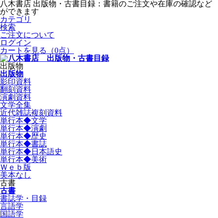
八木書店 出版物・古書目録：書籍のご注文や在庫の確認など
ができます
カテゴリ
検索
ご注文について
ログイン
カートを見る
（0点）
出版物
出版物
影印資料
翻刻資料
演劇資料
文学全集
近代雑誌複刻資料
単行本◆文学
単行本◆演劇
単行本◆歴史
単行本◆書誌
単行本◆日本語史
単行本◆美術
Ｗｅｂ版
美本なし
古書
古書
書誌学・目録
言語学
国語学