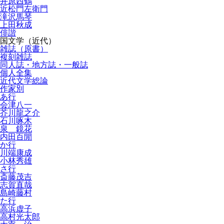
井原西鶴
近松門左衛門
滝沢馬琴
上田秋成
俳諧
国文学（近代）
雑誌（原書）
複刻雑誌
同人誌・地方誌・一般誌
個人全集
近代文学総論
作家別
あ行
会津八一
芥川龍之介
石川啄木
泉 鏡花
内田百閒
か行
川端康成
小林秀雄
さ行
斎藤茂吉
志賀直哉
島崎藤村
た行
高浜虚子
高村光太郎