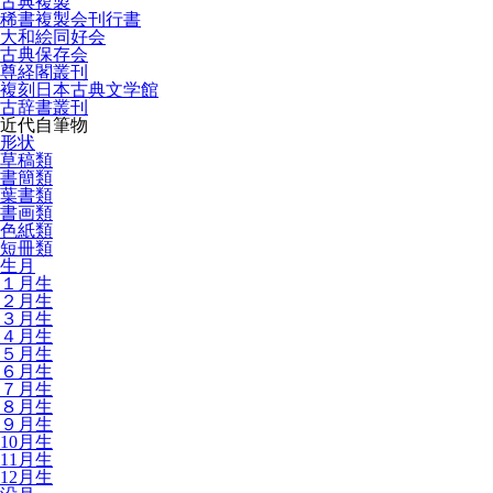
古典複製
稀書複製会刊行書
大和絵同好会
古典保存会
尊経閣叢刊
複刻日本古典文学館
古辞書叢刊
近代自筆物
形状
草稿類
書簡類
葉書類
書画類
色紙類
短冊類
生月
１月生
２月生
３月生
４月生
５月生
６月生
７月生
８月生
９月生
10月生
11月生
12月生