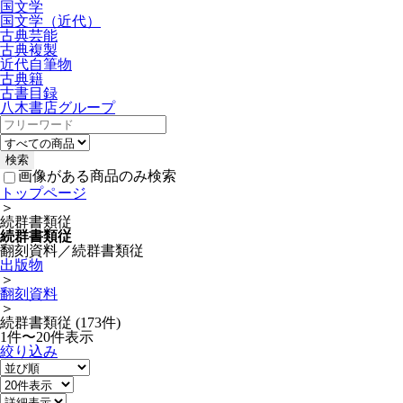
国文学
国文学（近代）
古典芸能
古典複製
近代自筆物
古典籍
古書目録
八木書店グループ
画像がある商品のみ検索
トップページ
＞
続群書類従
続群書類従
翻刻資料／続群書類従
出版物
＞
翻刻資料
＞
続群書類従 (173件)
1件〜20件表示
絞り込み