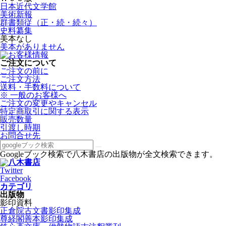
日本近代文学館
美術新報
群書類従（正・続・続々）
史料纂集
美本なし
美本がありません
ご注文について
ご注文の前に
ご注文方法
送料・手数料について
※ 一般のお客様へ
ご注文の変更やキャンセル
特定商取引に関する表示
販売数量
引渡し時期
お問合せ先
Googleブック検索で八木書店の出版物が全文検索できます。
Twitter
Facebook
カテゴリ
出版物
影印資料
正倉院古文書影印集成
尊経閣善本影印集成