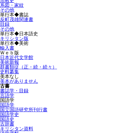
宗教史
系図・家紋
その他
単行本◆書誌
反町茂雄関連書
目録
その他
単行本◆日本語史
キリシタン版
単行本◆美術
輸入書
Ｗｅｂ版
日本近代文学館
美術新報
群書類従（正・続・続々）
史料纂集
美本なし
美本がありません
古書
書誌学・目録
言語学
国語学
国語学
国立国語研究所刊行書
国語学史
国語史
古辞書
キリシタン資料