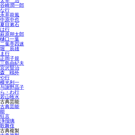
太宰 治
谷崎潤一郎
な行
永井荷風
中原中也
夏目漱石
は行
萩原朔太郎
樋口一葉
二葉亭四迷
堀 辰雄
ま行
正岡子規
三島由紀夫
宮沢賢治
森 鴎外
や行
横光利一
与謝野晶子
ら・わ行
若山牧水
古典芸能
古典芸能
能
狂言
浄瑠璃
歌舞伎
古典複製