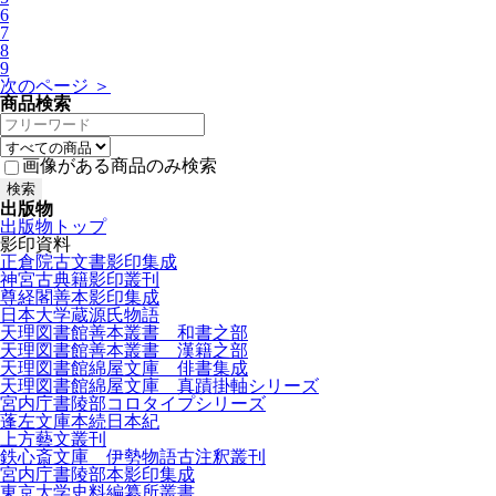
6
7
8
9
次のページ ＞
商品検索
画像がある商品のみ検索
出版物
出版物トップ
影印資料
正倉院古文書影印集成
神宮古典籍影印叢刊
尊経閣善本影印集成
日本大学蔵源氏物語
天理図書館善本叢書 和書之部
天理図書館善本叢書 漢籍之部
天理図書館綿屋文庫 俳書集成
天理図書館綿屋文庫 真蹟掛軸シリーズ
宮内庁書陵部コロタイプシリーズ
蓬左文庫本続日本紀
上方藝文叢刊
鉄心斎文庫 伊勢物語古注釈叢刊
宮内庁書陵部本影印集成
東京大学史料編纂所叢書