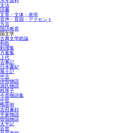
洋学資料
文法
語彙
文章・文体・表現
音声・音韻・アクセント
方言
国語教育
国文学
古典文学総論
和歌
勅撰集
万葉集
上代
古事記
日本書紀
風土記
中古
伊勢物語
源氏物語
枕草子
今昔物語集
中世
鴨長明
吉田兼好
平家物語
曽我物語
太平記
近世