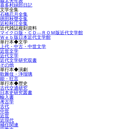
義太夫年表
喜多村緑郎日記
文学全集
石橋忍月全集
徳田秋聲全集
近松秋江全集
近代雑誌複刻資料
マイクロ版・ＣＤ―ＲＯＭ版近代文学館
Ｗｅｂ版日本近代文学館
単行本◆文学
上代・中古・中世文学
近世文学
近代文学
近代文学研究双書
その他
単行本◆演劇
歌舞伎・浄瑠璃
能・狂言
単行本◆歴史
古代交通研究
日本史研究叢書
輸入書
考古学
古代
中世
近世
近現代
補任関連