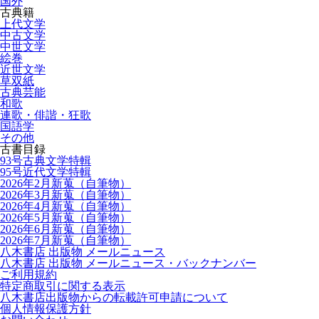
国外
古典籍
上代文学
中古文学
中世文学
絵巻
近世文学
草双紙
古典芸能
和歌
連歌・俳諧・狂歌
国語学
その他
古書目録
93号古典文学特輯
95号近代文学特輯
2026年2月新蒐（自筆物）
2026年3月新蒐（自筆物）
2026年4月新蒐（自筆物）
2026年5月新蒐（自筆物）
2026年6月新蒐（自筆物）
2026年7月新蒐（自筆物）
八木書店 出版物 メールニュース
八木書店 出版物 メールニュース・バックナンバー
ご利用規約
特定商取引に関する表示
八木書店出版物からの転載許可申請について
個人情報保護方針