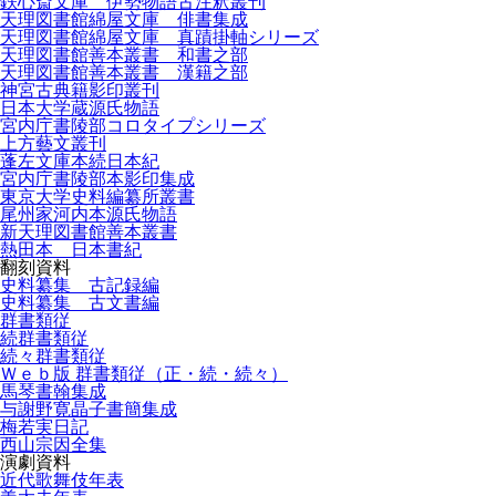
鉄心斎文庫 伊勢物語古注釈叢刊
天理図書館綿屋文庫 俳書集成
天理図書館綿屋文庫 真蹟掛軸シリーズ
天理図書館善本叢書 和書之部
天理図書館善本叢書 漢籍之部
神宮古典籍影印叢刊
日本大学蔵源氏物語
宮内庁書陵部コロタイプシリーズ
上方藝文叢刊
蓬左文庫本続日本紀
宮内庁書陵部本影印集成
東京大学史料編纂所叢書
尾州家河内本源氏物語
新天理図書館善本叢書
熱田本 日本書紀
翻刻資料
史料纂集 古記録編
史料纂集 古文書編
群書類従
続群書類従
続々群書類従
Ｗｅｂ版 群書類従（正・続・続々）
馬琴書翰集成
与謝野寛晶子書簡集成
梅若実日記
西山宗因全集
演劇資料
近代歌舞伎年表