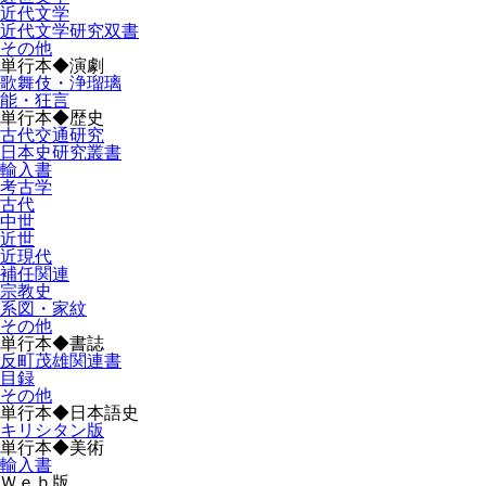
近代文学
近代文学研究双書
その他
単行本◆演劇
歌舞伎・浄瑠璃
能・狂言
単行本◆歴史
古代交通研究
日本史研究叢書
輸入書
考古学
古代
中世
近世
近現代
補任関連
宗教史
系図・家紋
その他
単行本◆書誌
反町茂雄関連書
目録
その他
単行本◆日本語史
キリシタン版
単行本◆美術
輸入書
Ｗｅｂ版