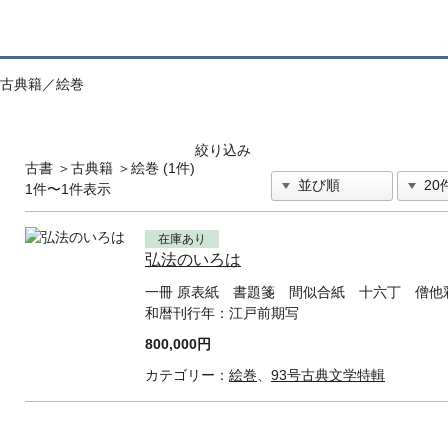
古典籍／絵巻
絞り込み
古書
＞
古典籍
＞
絵巻 (1件)
1件〜1件表示
在庫あり
弘法のいろは
一冊 原表紙 書題箋 間似合紙 十六丁 僧他彩
和暦刊行年：
江戸前期写
800,000円
カテゴリー：
絵巻
、
93号古典文学特輯