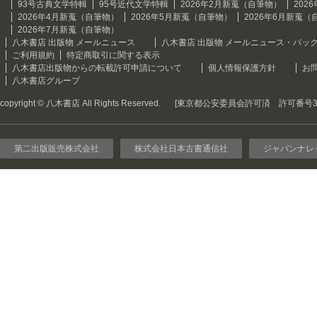
93号古典文学特輯
95号近代文学特輯
2026年2月新蒐（自筆物）
202
2026年4月新蒐（自筆物）
2026年5月新蒐（自筆物）
2026年6月新蒐（
2026年7月新蒐（自筆物）
八木書店 出版物 メールニュース
八木書店 出版物 メールニュース・バッ
ご利用規約
特定商取引に関する表示
八木書店出版物からの転載許可申請について
個人情報保護方針
お
八木書店グループ
copyright © 八木書店 All Rights Reserved.
[東京都公安委員会許可済 許可番号301
第二出版販売株式会社
株式会社日本古書通信社
ジャパンナレ