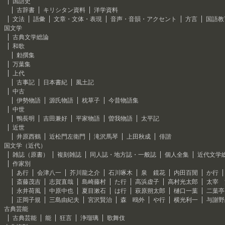
国語史
古辞書
キリシタン資料
洋学資料
文法
語彙
文章・文体・表現
音声・音韻・アクセント
方言
国語教
国文学
古典文学総論
和歌
勅撰集
万葉集
上代
古事記
日本書紀
風土記
中古
伊勢物語
源氏物語
枕草子
今昔物語集
中世
鴨長明
吉田兼好
平家物語
曽我物語
太平記
近世
井原西鶴
近松門左衛門
滝沢馬琴
上田秋成
俳諧
国文学（近代）
雑誌（原書）
複刻雑誌
同人誌・地方誌・一般誌
個人全集
近代文学
作家別
あ行
会津八一
芥川龍之介
石川啄木
泉 鏡花
内田百閒
か行
斎藤茂吉
志賀直哉
島崎藤村
た行
高浜虚子
高村光太郎
太宰 
永井荷風
中原中也
夏目漱石
は行
萩原朔太郎
樋口一葉
二葉亭
正岡子規
三島由紀夫
宮沢賢治
森 鴎外
や行
横光利一
与謝野
古典芸能
古典芸能
能
狂言
浄瑠璃
歌舞伎