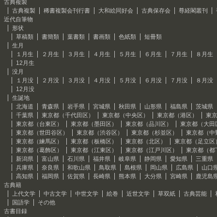
古典複製
古典複製
稀書複製会刊行書
大和絵同好会
古典保存会
尊経閣叢刊
近代自筆物
形状
草稿類
書簡類
葉書類
書画類
色紙類
短冊類
生月
１月生
２月生
３月生
４月生
５月生
６月生
７月生
８月生
12月生
没月
１月没
２月没
３月没
４月没
５月没
６月没
７月没
８月没
12月没
生誕地
北海道
青森県
岩手県
宮城県
秋田県
山形県
福島県
茨城県
千葉県
東京都（千代田区）
東京都（中央区）
東京都（港区）
東
東京都（台東区）
東京都（墨田区）
東京都（品川区）
東京都（大田
東京都（世田谷区）
東京都（渋谷区）
東京都（杉並区）
東京都（中
東京都（練馬区）
東京都（板橋区）
東京都（北区）
東京都（足立区
東京都（葛飾区）
東京都（江東区）
東京都（江戸川区）
東京都（都
新潟県
富山県
石川県
福井県
岐阜県
静岡県
愛知県
三重県
兵庫県
奈良県
和歌山県
鳥取県
島根県
岡山県
広島県
山口
高知県
福岡県
佐賀県
長崎県
熊本県
大分県
宮崎県
鹿児島
古典籍
上代文学
中古文学
中世文学
絵巻
近世文学
草双紙
古典芸能
国語学
その他
古書目録