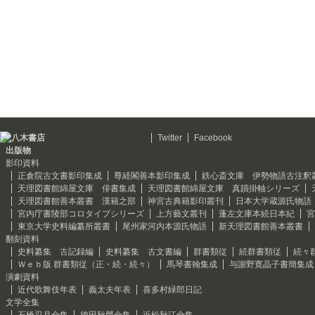
Twitter
Facebook
出版物
影印資料
正倉院古文書影印集成
尊経閣善本影印集成
鉄心斎文庫 伊勢物語古注釈
天理図書館綿屋文庫 俳書集成
天理図書館綿屋文庫 真蹟掛軸シリーズ
天理図書館善本叢書 漢籍之部
神宮古典籍影印叢刊
日本大学蔵源氏物語
宮内庁書陵部コロタイプシリーズ
上方藝文叢刊
蓬左文庫本続日本紀
宮
東京大学史料編纂所叢書
尾州家河内本源氏物語
新天理図書館善本叢書
翻刻資料
史料纂集 古記録編
史料纂集 古文書編
群書類従
続群書類従
続々
Ｗｅｂ版 群書類従（正・続・続々）
馬琴書翰集成
与謝野寛晶子書簡集成
演劇資料
近代歌舞伎年表
義太夫年表
喜多村緑郎日記
文学全集