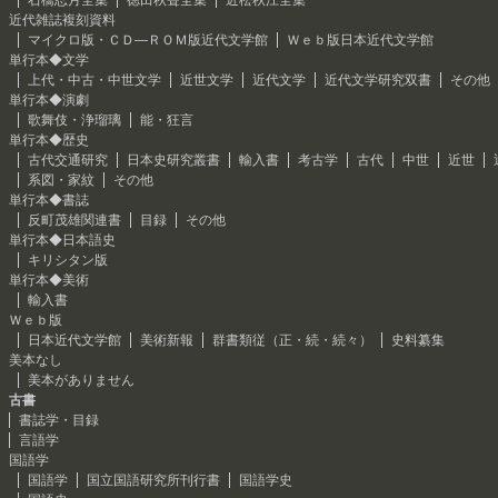
石橋忍月全集
徳田秋聲全集
近松秋江全集
近代雑誌複刻資料
マイクロ版・ＣＤ―ＲＯＭ版近代文学館
Ｗｅｂ版日本近代文学館
単行本◆文学
上代・中古・中世文学
近世文学
近代文学
近代文学研究双書
その他
単行本◆演劇
歌舞伎・浄瑠璃
能・狂言
単行本◆歴史
古代交通研究
日本史研究叢書
輸入書
考古学
古代
中世
近世
系図・家紋
その他
単行本◆書誌
反町茂雄関連書
目録
その他
単行本◆日本語史
キリシタン版
単行本◆美術
輸入書
Ｗｅｂ版
日本近代文学館
美術新報
群書類従（正・続・続々）
史料纂集
美本なし
美本がありません
古書
書誌学・目録
言語学
国語学
国語学
国立国語研究所刊行書
国語学史