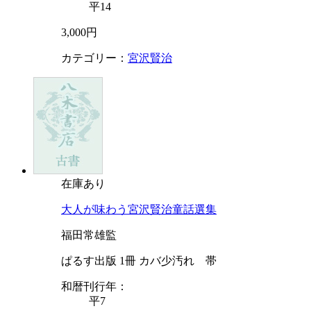
平14
3,000円
カテゴリー：
宮沢賢治
在庫あり
大人が味わう宮沢賢治童話選集
福田常雄監
ぱるす出版 1冊 カバ少汚れ 帯
和暦刊行年：
平7