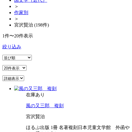
国文学（近代）
＞
作家別
＞
宮沢賢治 (198件)
1件〜20件表示
絞り込み
在庫あり
風の又三郎 複刻
宮沢賢治
ほるぷ出版 1冊 名著複刻日本児童文学館 外函や