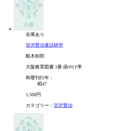
在庫あり
宮沢賢治童話研究
船木枳郎
大阪教育図書 1冊 函やけ帯
和暦刊行年：
昭47
1,500円
カテゴリー：
宮沢賢治