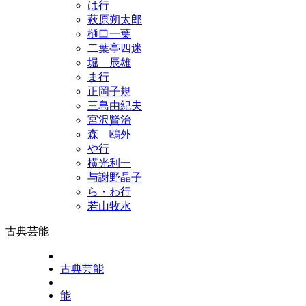
は行
萩原朔太郎
樋口一葉
二葉亭四迷
堀 辰雄
ま行
正岡子規
三島由紀夫
宮沢賢治
森 鴎外
や行
横光利一
与謝野晶子
ら・わ行
若山牧水
古典芸能
古典芸能
能