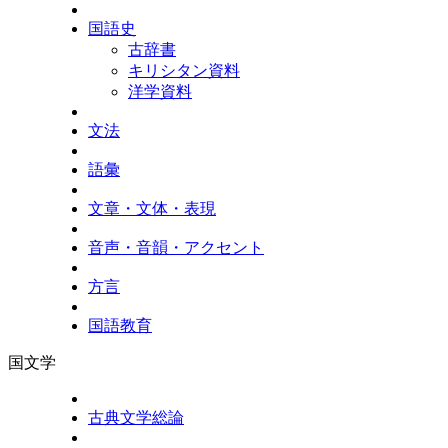
国語史
古辞書
キリシタン資料
洋学資料
文法
語彙
文章・文体・表現
音声・音韻・アクセント
方言
国語教育
国文学
古典文学総論