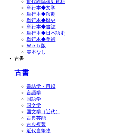
近代雑誌複刻資料
単行本◆文学
単行本◆演劇
単行本◆歴史
単行本◆書誌
単行本◆日本語史
単行本◆美術
Ｗｅｂ版
美本なし
古書
古書
書誌学・目録
言語学
国語学
国文学
国文学（近代）
古典芸能
古典複製
近代自筆物