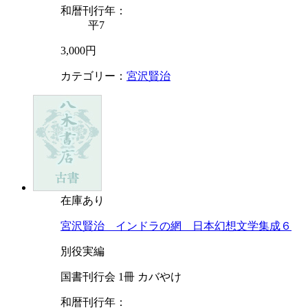
和暦刊行年：
平7
3,000円
カテゴリー：
宮沢賢治
在庫あり
宮沢賢治 インドラの網 日本幻想文学集成６
別役実編
国書刊行会 1冊 カバやけ
和暦刊行年：