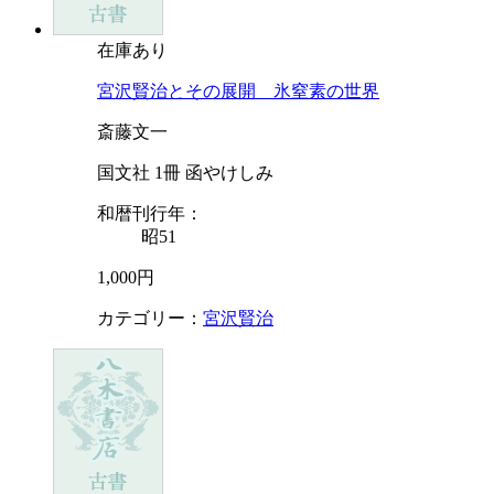
在庫あり
宮沢賢治とその展開 氷窒素の世界
斎藤文一
国文社 1冊 函やけしみ
和暦刊行年：
昭51
1,000円
カテゴリー：
宮沢賢治