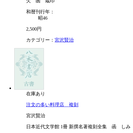
欠 函 蔵印
和暦刊行年：
昭46
2,500円
カテゴリー：
宮沢賢治
在庫あり
注文の多い料理店 複刻
宮沢賢治
日本近代文学館 1冊 新撰名著複刻全集 函 しみ