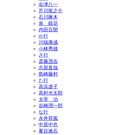
会津八一
芥川龍之介
石川啄木
泉 鏡花
内田百閒
か行
川端康成
小林秀雄
さ行
斎藤茂吉
志賀直哉
島崎藤村
た行
高浜虚子
高村光太郎
太宰 治
谷崎潤一郎
な行
永井荷風
中原中也
夏目漱石