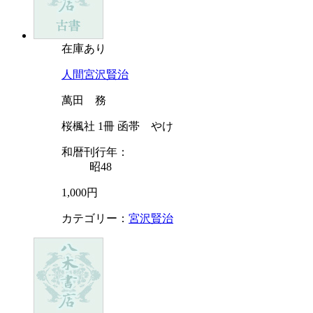
在庫あり
人間宮沢賢治
萬田 務
桜楓社 1冊 函帯 やけ
和暦刊行年：
昭48
1,000円
カテゴリー：
宮沢賢治