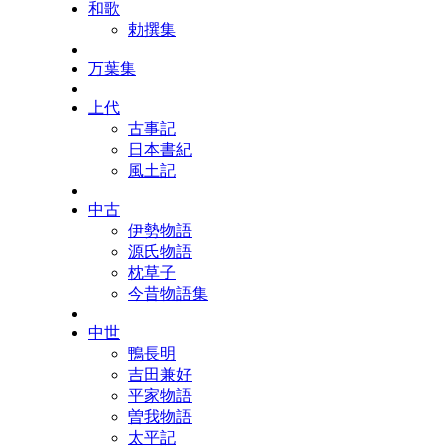
和歌
勅撰集
万葉集
上代
古事記
日本書紀
風土記
中古
伊勢物語
源氏物語
枕草子
今昔物語集
中世
鴨長明
吉田兼好
平家物語
曽我物語
太平記