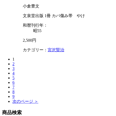
小倉豊文
文泉堂出版 1冊 カバ傷み帯 やけ
和暦刊行年：
昭55
2,500円
カテゴリー：
宮沢賢治
1
2
3
4
5
6
7
8
9
次のページ ＞
商品検索