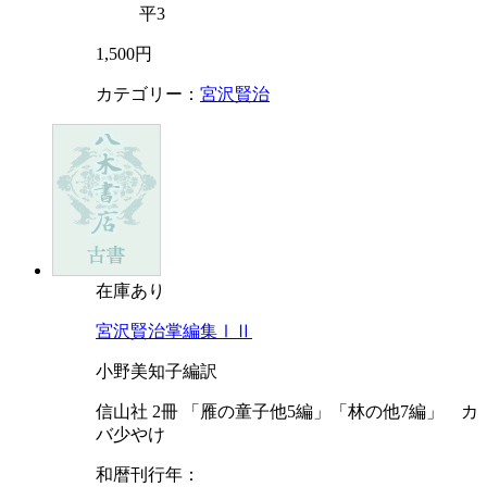
平3
1,500円
カテゴリー：
宮沢賢治
在庫あり
宮沢賢治掌編集ⅠⅡ
小野美知子編訳
信山社 2冊 「雁の童子他5編」「林の他7編」 カ
バ少やけ
和暦刊行年：