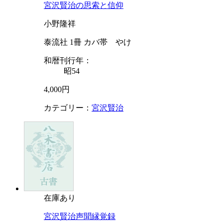
宮沢賢治の思索と信仰
小野隆祥
泰流社 1冊 カバ帯 やけ
和暦刊行年：
昭54
4,000円
カテゴリー：
宮沢賢治
在庫あり
宮沢賢治声聞縁覚録