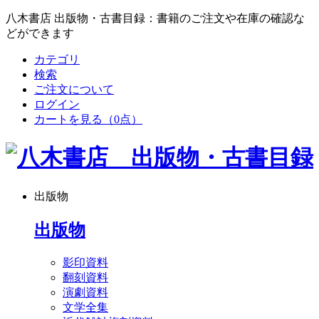
八木書店 出版物・古書目録：書籍のご注文や在庫の確認な
どができます
カテゴリ
検索
ご注文について
ログイン
カートを見る
（0点）
出版物
出版物
影印資料
翻刻資料
演劇資料
文学全集