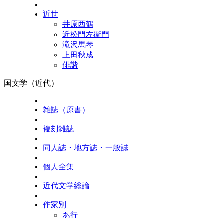
近世
井原西鶴
近松門左衛門
滝沢馬琴
上田秋成
俳諧
国文学（近代）
雑誌（原書）
複刻雑誌
同人誌・地方誌・一般誌
個人全集
近代文学総論
作家別
あ行