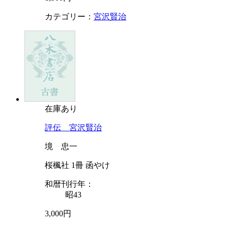
カテゴリー：
宮沢賢治
在庫あり
評伝 宮沢賢治
境 忠一
桜楓社 1冊 函やけ
和暦刊行年：
昭43
3,000円