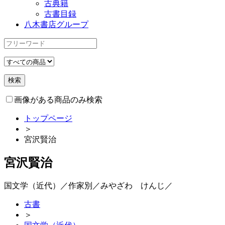
古典籍
古書目録
八木書店グループ
画像がある商品のみ検索
トップページ
＞
宮沢賢治
宮沢賢治
国文学（近代）／作家別／みやざわ けんじ／
古書
＞