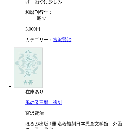
け 函やけ少しみ
和暦刊行年：
昭47
3,000円
カテゴリー：
宮沢賢治
在庫あり
風の又三郎 複刻
宮沢賢治
ほるぷ出版 1冊 名著複刻日本児童文学館 外函