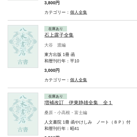
3,800円
カテゴリー：
個人全集
在庫あり
石上露子全集
大谷 渡編
東方出版 1冊 函
和暦刊行年：
平10
3,000円
カテゴリー：
個人全集
在庫あり
増補改訂 伊東静雄全集 全１
桑原・小高根・富士編
人文書院 1冊 函やけしみ ノート（８Ｐ）付
和暦刊行年：
昭41