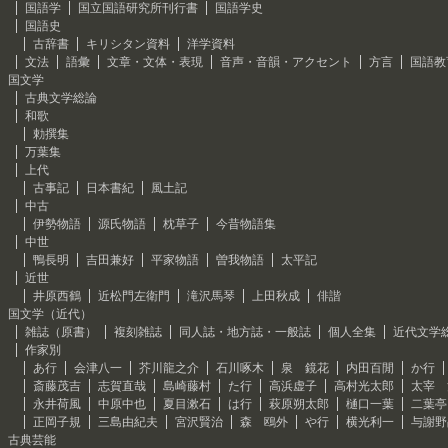
国語学
国立国語研究所刊行書
国語学史
国語史
古辞書
キリシタン資料
洋学資料
文法
語彙
文章・文体・表現
音声・音韻・アクセント
方言
国語教
国文学
古典文学総論
和歌
勅撰集
万葉集
上代
古事記
日本書紀
風土記
中古
伊勢物語
源氏物語
枕草子
今昔物語集
中世
鴨長明
吉田兼好
平家物語
曽我物語
太平記
近世
井原西鶴
近松門左衛門
滝沢馬琴
上田秋成
俳諧
国文学（近代）
雑誌（原書）
複刻雑誌
同人誌・地方誌・一般誌
個人全集
近代文学
作家別
あ行
会津八一
芥川龍之介
石川啄木
泉 鏡花
内田百閒
か行
斎藤茂吉
志賀直哉
島崎藤村
た行
高浜虚子
高村光太郎
太宰 
永井荷風
中原中也
夏目漱石
は行
萩原朔太郎
樋口一葉
二葉亭
正岡子規
三島由紀夫
宮沢賢治
森 鴎外
や行
横光利一
与謝野
古典芸能