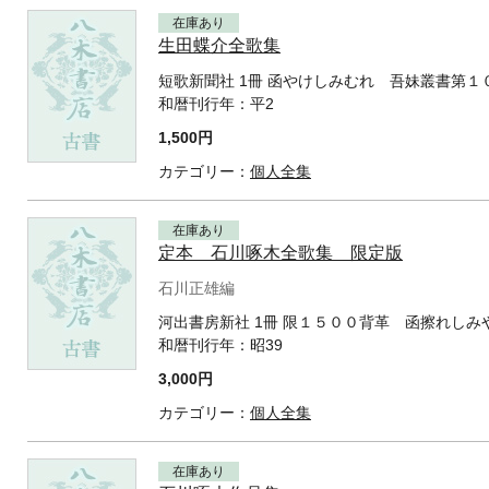
在庫あり
生田蝶介全歌集
短歌新聞社 1冊 函やけしみむれ 吾妹叢書第１
和暦刊行年：
平2
1,500円
カテゴリー：
個人全集
在庫あり
定本 石川啄木全歌集 限定版
石川正雄編
河出書房新社 1冊 限１５００背革 函擦れしみ
和暦刊行年：
昭39
3,000円
カテゴリー：
個人全集
在庫あり