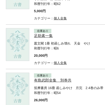
和暦刊行年：
昭62
5,000円
カテゴリー：
個人全集
在庫あり
足助素一集
叢文閣 1冊 初函しみ壊れ 天金 やけ
和暦刊行年：
昭6
20,000円
カテゴリー：
個人全集
在庫あり
有島武郎全集 別巻共
筑摩書房 16冊 函しみやけ 月完 2.4巻のみ
和暦刊行年：
昭54
26,000円