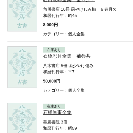
角川書店 10冊 函やけしみ揃 ９巻月欠
和暦刊行年：
昭45
8,000円
カテゴリー：
個人全集
在庫あり
石橋忍月全集 補巻共
八木書店 5冊 函少やけ傷み
和暦刊行年：
平7
50,000円
カテゴリー：
個人全集
在庫あり
石橋無事全集
芸風書院 3冊
和暦刊行年：
昭59