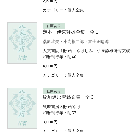
2,500円
カテゴリー：
個人全集
在庫あり
定本 伊東静雄全集 全１
桑原武夫・小高根二郎・富士正晴編
人文書院 1冊 函 やけしみ 伊東静雄研究文
和暦刊行年：
昭46
4,000円
カテゴリー：
個人全集
在庫あり
稲垣達郎學藝文集 全３
筑摩書房 3冊 函やけ
和暦刊行年：
昭57
3,000円
カテゴリー：
個人全集