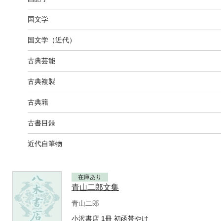
国文学
国文学（近代）
古典芸能
古典複製
古典籍
古書目録
近代自筆物
在庫あり
青山二郎文集
青山二郎
小沢書店 1冊 初函帯やけ