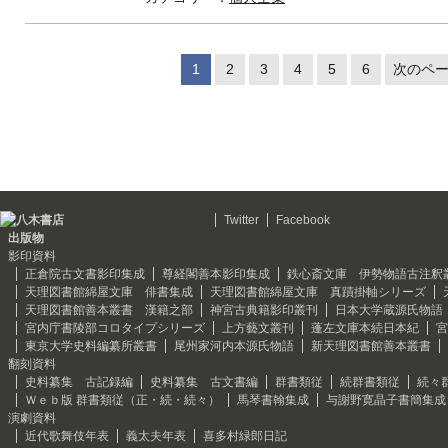
1
2
3
4
5
6
次のペー
Twitter
Facebook
出版物
影印資料
正倉院古文書影印集成
尊経閣善本影印集成
鉄心斎文庫 伊勢物語古注釈
天理図書館綿屋文庫 俳書集成
天理図書館綿屋文庫 真蹟掛軸シリーズ
天理図書館善本叢書 漢籍之部
神宮古典籍影印叢刊
日本大学蔵源氏物語
宮内庁書陵部コロタイプシリーズ
上方藝文叢刊
蓬左文庫本続日本紀
宮
東京大学史料編纂所叢書
尾州家河内本源氏物語
新天理図書館善本叢書
翻刻資料
史料纂集 古記録編
史料纂集 古文書編
群書類従
続群書類従
続々
Ｗｅｂ版 群書類従（正・続・続々）
馬琴書翰集成
与謝野寛晶子書簡集成
演劇資料
近代歌舞伎年表
義太夫年表
喜多村緑郎日記