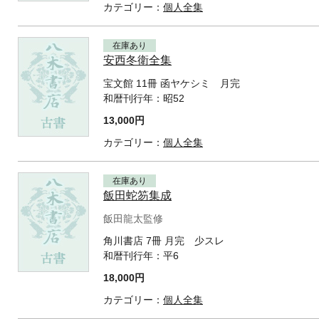
カテゴリー：
個人全集
在庫あり
安西冬衛全集
宝文館 11冊 函ヤケシミ 月完
和暦刊行年：
昭52
13,000円
カテゴリー：
個人全集
在庫あり
飯田蛇笏集成
飯田龍太監修
角川書店 7冊 月完 少スレ
和暦刊行年：
平6
18,000円
カテゴリー：
個人全集