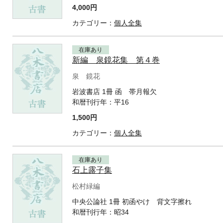
4,000円
カテゴリー：
個人全集
在庫あり
新編 泉鏡花集 第４巻
泉 鏡花
岩波書店 1冊 函 帯月報欠
和暦刊行年：
平16
1,500円
カテゴリー：
個人全集
在庫あり
石上露子集
松村緑編
中央公論社 1冊 初函やけ 背文字擦れ
和暦刊行年：
昭34