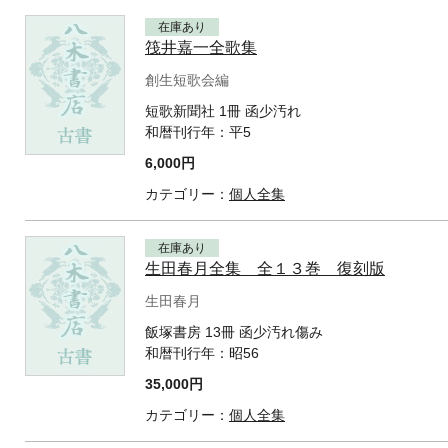
在庫あり
筏井嘉一全歌集
創生短歌会編
短歌新聞社 1冊 函少汚れ
和暦刊行年：
平5
6,000円
カテゴリー：
個人全集
在庫あり
生田春月全集 全１３巻 復刻版
生田春月
飯塚書房 13冊 函少汚れ傷み
和暦刊行年：
昭56
35,000円
カテゴリー：
個人全集