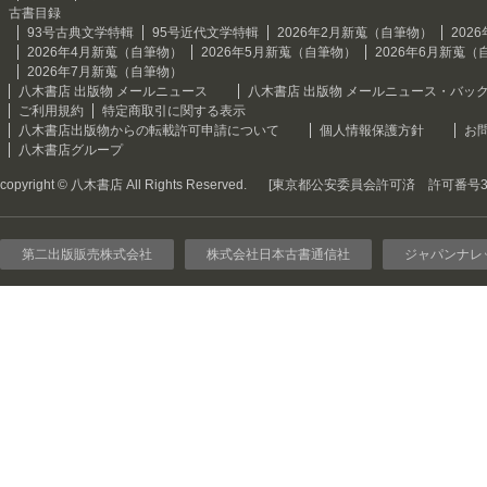
古書目録
93号古典文学特輯
95号近代文学特輯
2026年2月新蒐（自筆物）
202
2026年4月新蒐（自筆物）
2026年5月新蒐（自筆物）
2026年6月新蒐（
2026年7月新蒐（自筆物）
八木書店 出版物 メールニュース
八木書店 出版物 メールニュース・バッ
ご利用規約
特定商取引に関する表示
八木書店出版物からの転載許可申請について
個人情報保護方針
お
八木書店グループ
copyright © 八木書店 All Rights Reserved.
[東京都公安委員会許可済 許可番号301
第二出版販売株式会社
株式会社日本古書通信社
ジャパンナレ