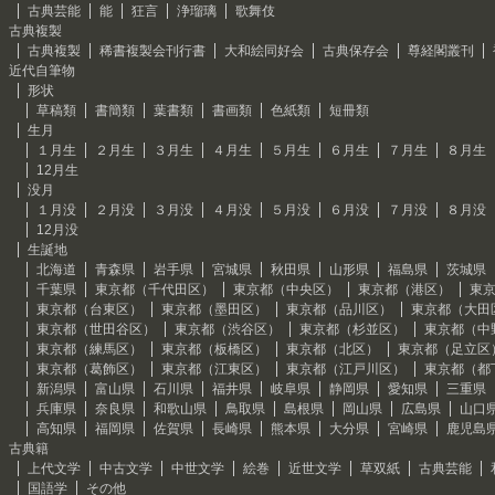
古典芸能
能
狂言
浄瑠璃
歌舞伎
古典複製
古典複製
稀書複製会刊行書
大和絵同好会
古典保存会
尊経閣叢刊
近代自筆物
形状
草稿類
書簡類
葉書類
書画類
色紙類
短冊類
生月
１月生
２月生
３月生
４月生
５月生
６月生
７月生
８月生
12月生
没月
１月没
２月没
３月没
４月没
５月没
６月没
７月没
８月没
12月没
生誕地
北海道
青森県
岩手県
宮城県
秋田県
山形県
福島県
茨城県
千葉県
東京都（千代田区）
東京都（中央区）
東京都（港区）
東
東京都（台東区）
東京都（墨田区）
東京都（品川区）
東京都（大田
東京都（世田谷区）
東京都（渋谷区）
東京都（杉並区）
東京都（中
東京都（練馬区）
東京都（板橋区）
東京都（北区）
東京都（足立区
東京都（葛飾区）
東京都（江東区）
東京都（江戸川区）
東京都（都
新潟県
富山県
石川県
福井県
岐阜県
静岡県
愛知県
三重県
兵庫県
奈良県
和歌山県
鳥取県
島根県
岡山県
広島県
山口
高知県
福岡県
佐賀県
長崎県
熊本県
大分県
宮崎県
鹿児島
古典籍
上代文学
中古文学
中世文学
絵巻
近世文学
草双紙
古典芸能
国語学
その他