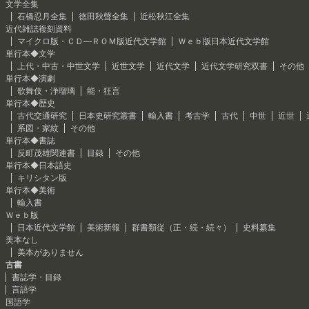
文学全集
石橋忍月全集
徳田秋聲全集
近松秋江全集
近代雑誌複刻資料
マイクロ版・ＣＤ―ＲＯＭ版近代文学館
Ｗｅｂ版日本近代文学館
単行本◆文学
上代・中古・中世文学
近世文学
近代文学
近代文学研究双書
その他
単行本◆演劇
歌舞伎・浄瑠璃
能・狂言
単行本◆歴史
古代交通研究
日本史研究叢書
輸入書
考古学
古代
中世
近世
系図・家紋
その他
単行本◆書誌
反町茂雄関連書
目録
その他
単行本◆日本語史
キリシタン版
単行本◆美術
輸入書
Ｗｅｂ版
日本近代文学館
美術新報
群書類従（正・続・続々）
史料纂集
美本なし
美本がありません
古書
書誌学・目録
言語学
国語学