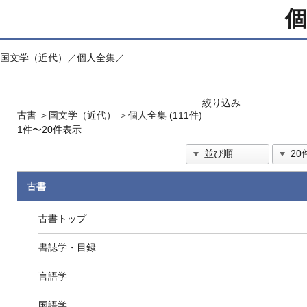
個
国文学（近代）／個人全集／
絞り込み
古書
＞
国文学（近代）
＞
個人全集 (111件)
1件〜20件表示
古書
古書トップ
書誌学・目録
言語学
国語学