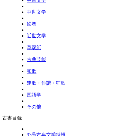
中古文学
中世文学
絵巻
近世文学
草双紙
古典芸能
和歌
連歌・俳諧・狂歌
国語学
その他
古書目録
93号古典文学特輯