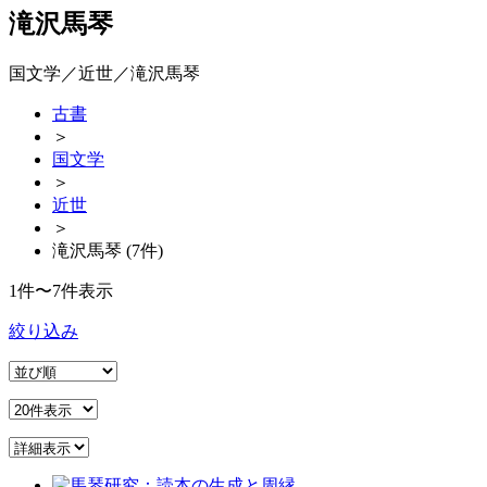
滝沢馬琴
国文学／近世／滝沢馬琴
古書
＞
国文学
＞
近世
＞
滝沢馬琴 (7件)
1件〜7件表示
絞り込み