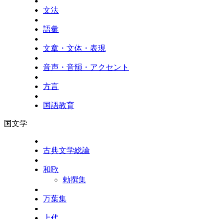
文法
語彙
文章・文体・表現
音声・音韻・アクセント
方言
国語教育
国文学
古典文学総論
和歌
勅撰集
万葉集
上代