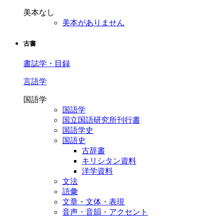
美本なし
美本がありません
古書
書誌学・目録
言語学
国語学
国語学
国立国語研究所刊行書
国語学史
国語史
古辞書
キリシタン資料
洋学資料
文法
語彙
文章・文体・表現
音声・音韻・アクセント