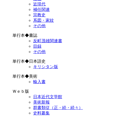
近現代
補任関連
宗教史
系図・家紋
その他
単行本◆書誌
反町茂雄関連書
目録
その他
単行本◆日本語史
キリシタン版
単行本◆美術
輸入書
Ｗｅｂ版
日本近代文学館
美術新報
群書類従（正・続・続々）
史料纂集