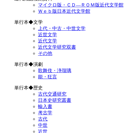
マイクロ版・ＣＤ―ＲＯＭ版近代文学館
Ｗｅｂ版日本近代文学館
単行本◆文学
上代・中古・中世文学
近世文学
近代文学
近代文学研究双書
その他
単行本◆演劇
歌舞伎・浄瑠璃
能・狂言
単行本◆歴史
古代交通研究
日本史研究叢書
輸入書
考古学
古代
中世
近世