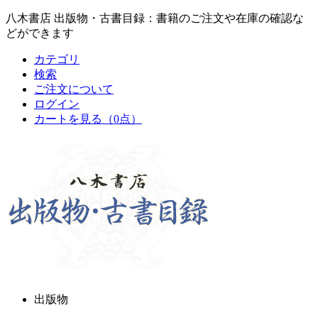
八木書店 出版物・古書目録：書籍のご注文や在庫の確認な
どができます
カテゴリ
検索
ご注文について
ログイン
カートを見る
（0点）
出版物