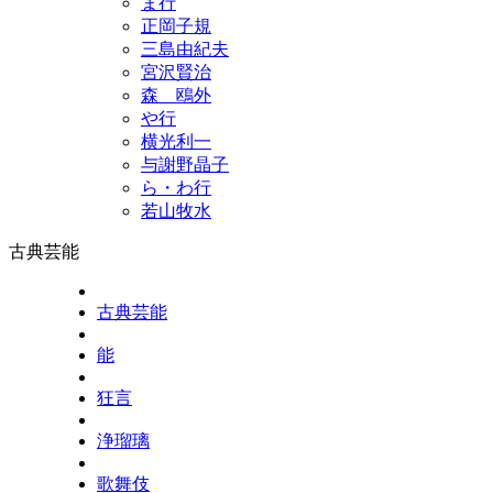
ま行
正岡子規
三島由紀夫
宮沢賢治
森 鴎外
や行
横光利一
与謝野晶子
ら・わ行
若山牧水
古典芸能
古典芸能
能
狂言
浄瑠璃
歌舞伎