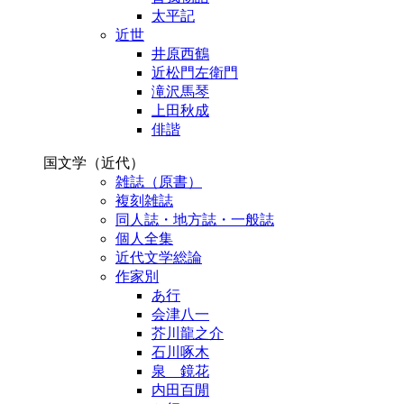
太平記
近世
井原西鶴
近松門左衛門
滝沢馬琴
上田秋成
俳諧
国文学（近代）
雑誌（原書）
複刻雑誌
同人誌・地方誌・一般誌
個人全集
近代文学総論
作家別
あ行
会津八一
芥川龍之介
石川啄木
泉 鏡花
内田百閒