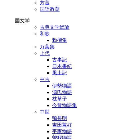
方言
国語教育
国文学
古典文学総論
和歌
勅撰集
万葉集
上代
古事記
日本書紀
風土記
中古
伊勢物語
源氏物語
枕草子
今昔物語集
中世
鴨長明
吉田兼好
平家物語
曽我物語