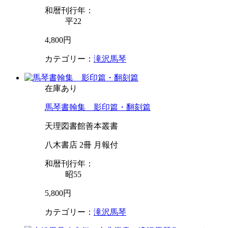
和暦刊行年：
平22
4,800円
カテゴリー：
滝沢馬琴
在庫あり
馬琴書翰集 影印篇・翻刻篇
天理図書館善本叢書
八木書店 2冊 月報付
和暦刊行年：
昭55
5,800円
カテゴリー：
滝沢馬琴