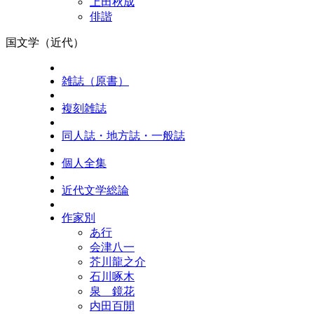
上田秋成
俳諧
国文学（近代）
雑誌（原書）
複刻雑誌
同人誌・地方誌・一般誌
個人全集
近代文学総論
作家別
あ行
会津八一
芥川龍之介
石川啄木
泉 鏡花
内田百閒