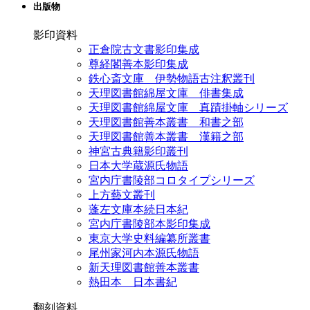
出版物
影印資料
正倉院古文書影印集成
尊経閣善本影印集成
鉄心斎文庫 伊勢物語古注釈叢刊
天理図書館綿屋文庫 俳書集成
天理図書館綿屋文庫 真蹟掛軸シリーズ
天理図書館善本叢書 和書之部
天理図書館善本叢書 漢籍之部
神宮古典籍影印叢刊
日本大学蔵源氏物語
宮内庁書陵部コロタイプシリーズ
上方藝文叢刊
蓬左文庫本続日本紀
宮内庁書陵部本影印集成
東京大学史料編纂所叢書
尾州家河内本源氏物語
新天理図書館善本叢書
熱田本 日本書紀
翻刻資料