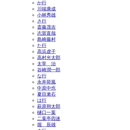
か行
川端康成
小林秀雄
さ行
斎藤茂吉
志賀直哉
島崎藤村
た行
高浜虚子
高村光太郎
太宰 治
谷崎潤一郎
な行
永井荷風
中原中也
夏目漱石
は行
萩原朔太郎
樋口一葉
二葉亭四迷
堀 辰雄