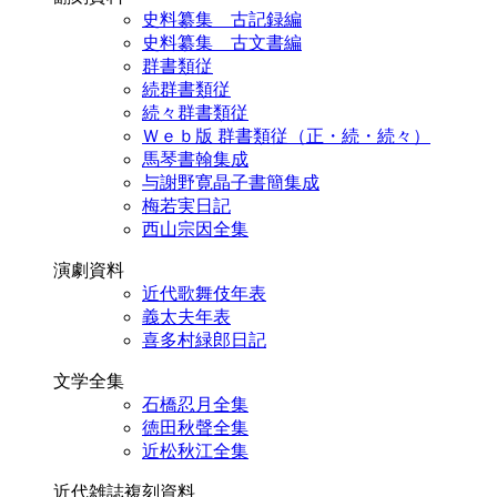
史料纂集 古記録編
史料纂集 古文書編
群書類従
続群書類従
続々群書類従
Ｗｅｂ版 群書類従（正・続・続々）
馬琴書翰集成
与謝野寛晶子書簡集成
梅若実日記
西山宗因全集
演劇資料
近代歌舞伎年表
義太夫年表
喜多村緑郎日記
文学全集
石橋忍月全集
徳田秋聲全集
近松秋江全集
近代雑誌複刻資料