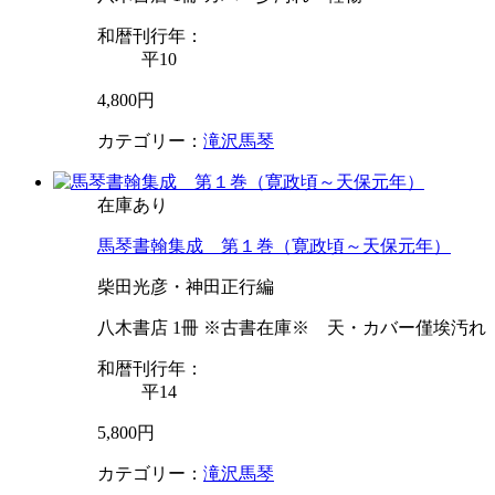
和暦刊行年：
平10
4,800円
カテゴリー：
滝沢馬琴
在庫あり
馬琴書翰集成 第１巻（寛政頃～天保元年）
柴田光彦・神田正行編
八木書店 1冊 ※古書在庫※ 天・カバー僅埃汚れ
和暦刊行年：
平14
5,800円
カテゴリー：
滝沢馬琴