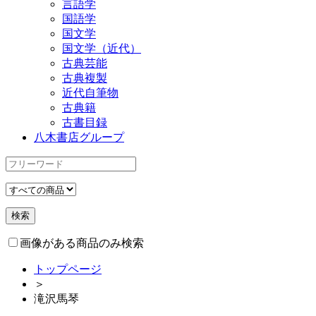
言語学
国語学
国文学
国文学（近代）
古典芸能
古典複製
近代自筆物
古典籍
古書目録
八木書店グループ
画像がある商品のみ検索
トップページ
＞
滝沢馬琴