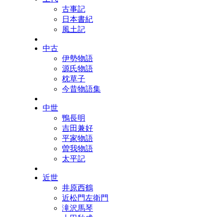
古事記
日本書紀
風土記
中古
伊勢物語
源氏物語
枕草子
今昔物語集
中世
鴨長明
吉田兼好
平家物語
曽我物語
太平記
近世
井原西鶴
近松門左衛門
滝沢馬琴