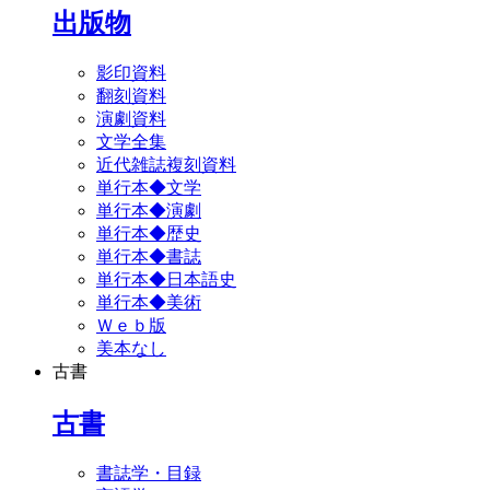
出版物
影印資料
翻刻資料
演劇資料
文学全集
近代雑誌複刻資料
単行本◆文学
単行本◆演劇
単行本◆歴史
単行本◆書誌
単行本◆日本語史
単行本◆美術
Ｗｅｂ版
美本なし
古書
古書
書誌学・目録