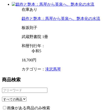
在庫あり
戯作と艶本：馬琴から英泉へ、艶本化の水流
板坂則子
武蔵野書院 1冊
和暦刊行年：
令和5
18,700円
カテゴリー：
滝沢馬琴
商品検索
画像がある商品のみ検索