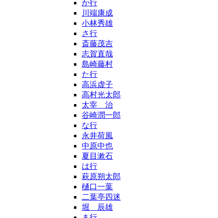
か行
川端康成
小林秀雄
さ行
斎藤茂吉
志賀直哉
島崎藤村
た行
高浜虚子
高村光太郎
太宰 治
谷崎潤一郎
な行
永井荷風
中原中也
夏目漱石
は行
萩原朔太郎
樋口一葉
二葉亭四迷
堀 辰雄
ま行