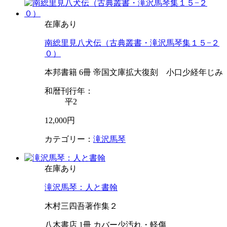
在庫あり
南総里見八犬伝（古典叢書・滝沢馬琴集１５−２
０）
本邦書籍 6冊 帝国文庫拡大復刻 小口少経年じみ
和暦刊行年：
平2
12,000円
カテゴリー：
滝沢馬琴
在庫あり
滝沢馬琴：人と書翰
木村三四吾著作集２
八木書店 1冊 カバー少汚れ・軽傷