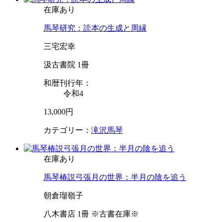
在庫あり
馬琴研究：読本の生成と周縁
三宅宏幸
汲古書院 1冊
和暦刊行年：
令和4
13,000円
カテゴリー：
滝沢馬琴
在庫あり
馬琴椿説弓張月の世界：半月の陰を追う
朝倉瑠嶺子
八木書店 1冊 ※古書在庫※