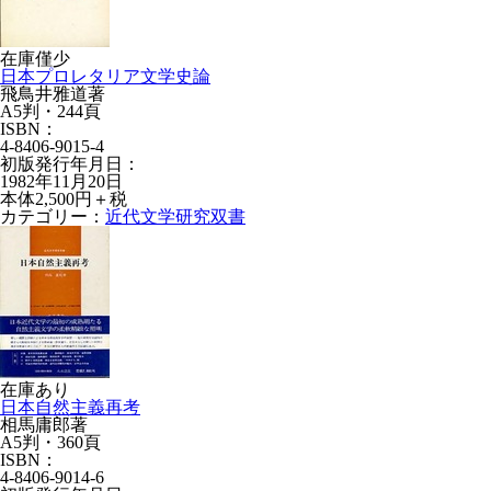
在庫僅少
日本プロレタリア文学史論
飛鳥井雅道著
A5判・244頁
ISBN：
4-8406-9015-4
初版発行年月日：
1982年11月20日
本体2,500円＋税
カテゴリー：
近代文学研究双書
在庫あり
日本自然主義再考
相馬庸郎著
A5判・360頁
ISBN：
4-8406-9014-6