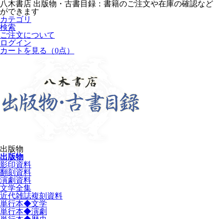
八木書店 出版物・古書目録：書籍のご注文や在庫の確認など
ができます
カテゴリ
検索
ご注文について
ログイン
カートを見る
（0点）
出版物
出版物
影印資料
翻刻資料
演劇資料
文学全集
近代雑誌複刻資料
単行本◆文学
単行本◆演劇