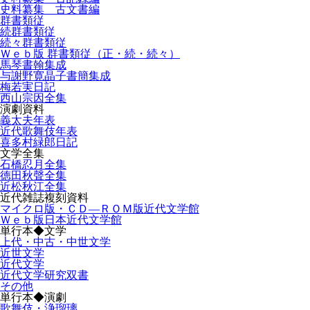
史料纂集 古文書編
群書類従
続群書類従
続々群書類従
Ｗｅｂ版 群書類従（正・続・続々）
馬琴書翰集成
与謝野寛晶子書簡集成
梅若実日記
西山宗因全集
演劇資料
義太夫年表
近代歌舞伎年表
喜多村緑郎日記
文学全集
石橋忍月全集
徳田秋聲全集
近松秋江全集
近代雑誌複刻資料
マイクロ版・ＣＤ―ＲＯＭ版近代文学館
Ｗｅｂ版日本近代文学館
単行本◆文学
上代・中古・中世文学
近世文学
近代文学
近代文学研究双書
その他
単行本◆演劇
歌舞伎・浄瑠璃