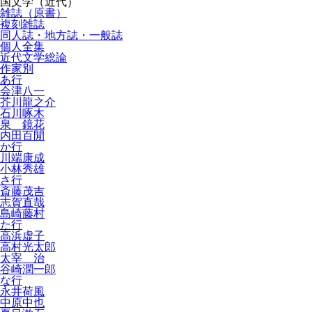
国文学（近代）
雑誌（原書）
複刻雑誌
同人誌・地方誌・一般誌
個人全集
近代文学総論
作家別
あ行
会津八一
芥川龍之介
石川啄木
泉 鏡花
内田百閒
か行
川端康成
小林秀雄
さ行
斎藤茂吉
志賀直哉
島崎藤村
た行
高浜虚子
高村光太郎
太宰 治
谷崎潤一郎
な行
永井荷風
中原中也