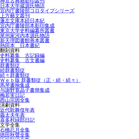
神宮古典籍影印叢刊
日本大学蔵源氏物語
宮内庁書陵部コロタイプシリーズ
上方藝文叢刊
蓬左文庫本続日本紀
宮内庁書陵部本影印集成
東京大学史料編纂所叢書
尾州家河内本源氏物語
新天理図書館善本叢書
熱田本 日本書紀
翻刻資料
史料纂集 古記録編
史料纂集 古文書編
群書類従
続群書類従
続々群書類従
Ｗｅｂ版 群書類従（正・続・続々）
馬琴書翰集成
与謝野寛晶子書簡集成
梅若実日記
西山宗因全集
演劇資料
近代歌舞伎年表
義太夫年表
喜多村緑郎日記
文学全集
石橋忍月全集
徳田秋聲全集