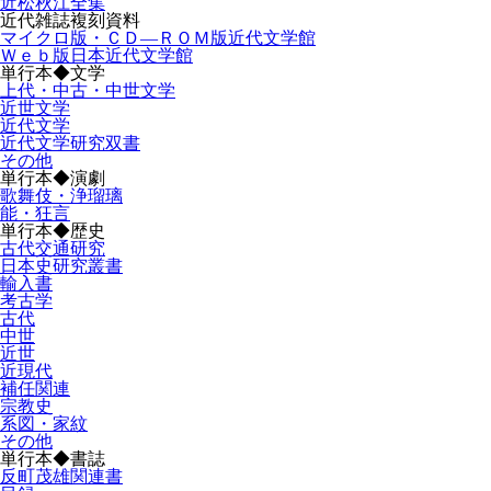
近松秋江全集
近代雑誌複刻資料
マイクロ版・ＣＤ―ＲＯＭ版近代文学館
Ｗｅｂ版日本近代文学館
単行本◆文学
上代・中古・中世文学
近世文学
近代文学
近代文学研究双書
その他
単行本◆演劇
歌舞伎・浄瑠璃
能・狂言
単行本◆歴史
古代交通研究
日本史研究叢書
輸入書
考古学
古代
中世
近世
近現代
補任関連
宗教史
系図・家紋
その他
単行本◆書誌
反町茂雄関連書