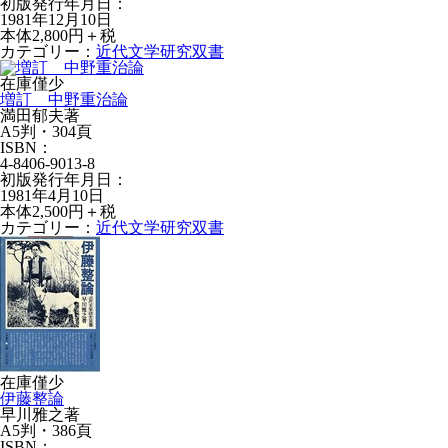
初版発行年月日：
1981年12月10日
本体2,800円＋税
カテゴリー：
近代文学研究双書
在庫僅少
増訂 中野重治論
満田郁夫著
A5判・304頁
ISBN：
4-8406-9013-8
初版発行年月日：
1981年4月10日
本体2,500円＋税
カテゴリー：
近代文学研究双書
在庫僅少
伊藤整論
早川雅之著
A5判・386頁
ISBN：