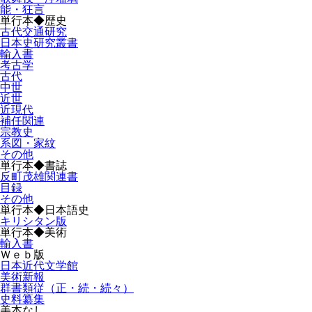
能・狂言
単行本◆歴史
古代交通研究
日本史研究叢書
輸入書
考古学
古代
中世
近世
近現代
補任関連
宗教史
系図・家紋
その他
単行本◆書誌
反町茂雄関連書
目録
その他
単行本◆日本語史
キリシタン版
単行本◆美術
輸入書
Ｗｅｂ版
日本近代文学館
美術新報
群書類従（正・続・続々）
史料纂集
美本なし