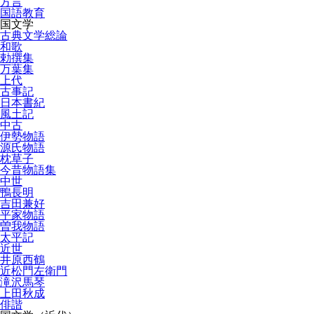
方言
国語教育
国文学
古典文学総論
和歌
勅撰集
万葉集
上代
古事記
日本書紀
風土記
中古
伊勢物語
源氏物語
枕草子
今昔物語集
中世
鴨長明
吉田兼好
平家物語
曽我物語
太平記
近世
井原西鶴
近松門左衛門
滝沢馬琴
上田秋成
俳諧