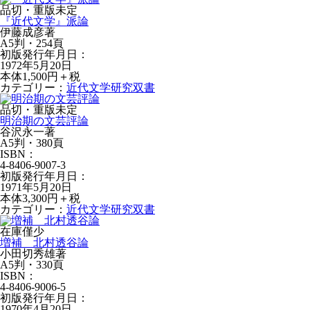
品切・重版未定
『近代文学』派論
伊藤成彦著
A5判・254頁
初版発行年月日：
1972年5月20日
本体1,500円＋税
カテゴリー：
近代文学研究双書
品切・重版未定
明治期の文芸評論
谷沢永一著
A5判・380頁
ISBN：
4-8406-9007-3
初版発行年月日：
1971年5月20日
本体3,300円＋税
カテゴリー：
近代文学研究双書
在庫僅少
増補 北村透谷論
小田切秀雄著
A5判・330頁
ISBN：
4-8406-9006-5
初版発行年月日：
1970年4月20日