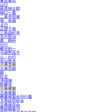
夏目漱石
は行
萩原朔太郎
樋口一葉
二葉亭四迷
堀 辰雄
ま行
正岡子規
三島由紀夫
宮沢賢治
森 鴎外
や行
横光利一
与謝野晶子
ら・わ行
若山牧水
古典芸能
古典芸能
能
狂言
浄瑠璃
歌舞伎
古典複製
古典複製
稀書複製会刊行書
大和絵同好会
古典保存会
尊経閣叢刊