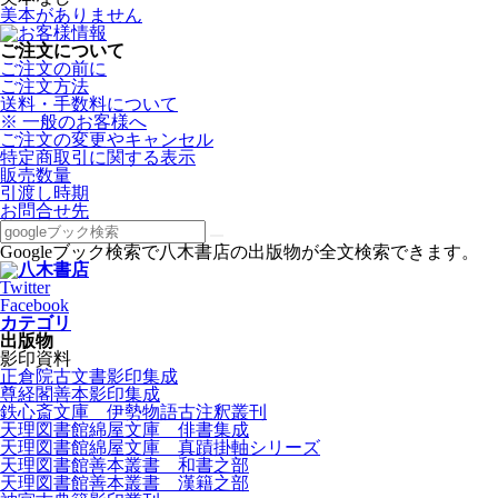
美本がありません
ご注文について
ご注文の前に
ご注文方法
送料・手数料について
※ 一般のお客様へ
ご注文の変更やキャンセル
特定商取引に関する表示
販売数量
引渡し時期
お問合せ先
Googleブック検索で八木書店の出版物が全文検索できます。
Twitter
Facebook
カテゴリ
出版物
影印資料
正倉院古文書影印集成
尊経閣善本影印集成
鉄心斎文庫 伊勢物語古注釈叢刊
天理図書館綿屋文庫 俳書集成
天理図書館綿屋文庫 真蹟掛軸シリーズ
天理図書館善本叢書 和書之部
天理図書館善本叢書 漢籍之部