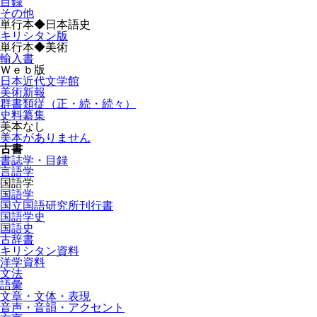
目録
その他
単行本◆日本語史
キリシタン版
単行本◆美術
輸入書
Ｗｅｂ版
日本近代文学館
美術新報
群書類従（正・続・続々）
史料纂集
美本なし
美本がありません
古書
書誌学・目録
言語学
国語学
国語学
国立国語研究所刊行書
国語学史
国語史
古辞書
キリシタン資料
洋学資料
文法
語彙
文章・文体・表現
音声・音韻・アクセント