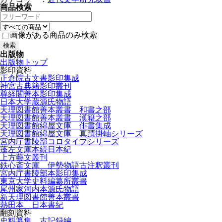
商品検索
画像がある商品のみ検索
出版物
出版物トップ
影印資料
正倉院古文書影印集成
神宮古典籍影印叢刊
尊経閣善本影印集成
日本大学蔵源氏物語
天理図書館善本叢書 和書之部
天理図書館善本叢書 漢籍之部
天理図書館綿屋文庫 俳書集成
天理図書館綿屋文庫 真蹟掛軸シリーズ
宮内庁書陵部コロタイプシリーズ
蓬左文庫本続日本紀
上方藝文叢刊
鉄心斎文庫 伊勢物語古注釈叢刊
宮内庁書陵部本影印集成
東京大学史料編纂所叢書
尾州家河内本源氏物語
新天理図書館善本叢書
熱田本 日本書紀
翻刻資料
史料纂集 古記録編