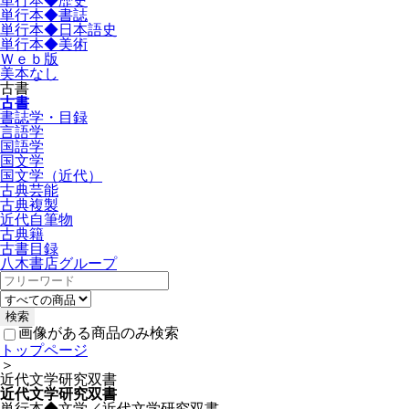
単行本◆歴史
単行本◆書誌
単行本◆日本語史
単行本◆美術
Ｗｅｂ版
美本なし
古書
古書
書誌学・目録
言語学
国語学
国文学
国文学（近代）
古典芸能
古典複製
近代自筆物
古典籍
古書目録
八木書店グループ
画像がある商品のみ検索
トップページ
＞
近代文学研究双書
近代文学研究双書
単行本◆文学／近代文学研究双書