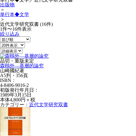
出版物
＞
単行本◆文学
＞
近代文学研究双書 (16件)
1件〜16件表示
絞り込み
品切・重版未定
森鴎外—基層的論究
山崎國紀著
A5判・356頁
ISBN：
4-8406-9016-2
初版発行年月日：
1989年3月15日
本体4,800円＋税
カテゴリー：
近代文学研究双書