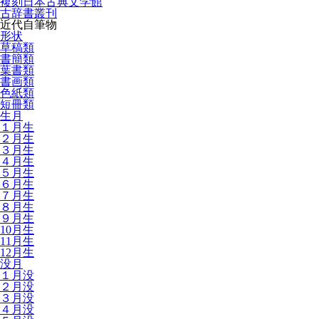
複刻日本古典文学館
古辞書叢刊
近代自筆物
形状
草稿類
書簡類
葉書類
書画類
色紙類
短冊類
生月
１月生
２月生
３月生
４月生
５月生
６月生
７月生
８月生
９月生
10月生
11月生
12月生
没月
１月没
２月没
３月没
４月没