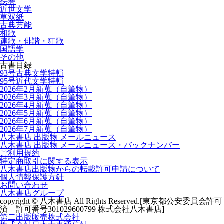
絵巻
近世文学
草双紙
古典芸能
和歌
連歌・俳諧・狂歌
国語学
その他
古書目録
93号古典文学特輯
95号近代文学特輯
2026年2月新蒐（自筆物）
2026年3月新蒐（自筆物）
2026年4月新蒐（自筆物）
2026年5月新蒐（自筆物）
2026年6月新蒐（自筆物）
2026年7月新蒐（自筆物）
八木書店 出版物 メールニュース
八木書店 出版物 メールニュース・バックナンバー
ご利用規約
特定商取引に関する表示
八木書店出版物からの転載許可申請について
個人情報保護方針
お問い合わせ
八木書店グループ
copyright © 八木書店 All Rights Reserved.
[東京都公安委員会許可
済 許可番号301029600799 株式会社八木書店]
第二出版販売株式会社