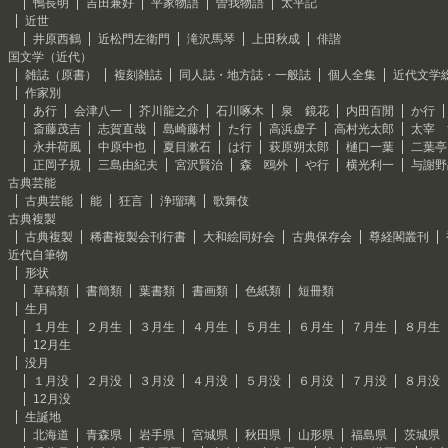
鴨長明
吉田兼好
平家物語
曽我物語
太平記
近世
井原西鶴
近松門左衛門
滝沢馬琴
上田秋成
俳諧
国文学（近代）
雑誌（原書）
複刻雑誌
同人誌・地方誌・一般誌
個人全集
近代文学
作家別
あ行
会津八一
芥川龍之介
石川啄木
泉 鏡花
内田百閒
か行
斎藤茂吉
志賀直哉
島崎藤村
た行
高浜虚子
高村光太郎
太宰 
永井荷風
中原中也
夏目漱石
は行
萩原朔太郎
樋口一葉
二葉亭
正岡子規
三島由紀夫
宮沢賢治
森 鴎外
や行
横光利一
与謝野
古典芸能
古典芸能
能
狂言
浄瑠璃
歌舞伎
古典複製
古典複製
稀書複製会刊行書
大和絵同好会
古典保存会
尊経閣叢刊
近代自筆物
形状
草稿類
書簡類
葉書類
書画類
色紙類
短冊類
生月
１月生
２月生
３月生
４月生
５月生
６月生
７月生
８月生
12月生
没月
１月没
２月没
３月没
４月没
５月没
６月没
７月没
８月没
12月没
生誕地
北海道
青森県
岩手県
宮城県
秋田県
山形県
福島県
茨城県