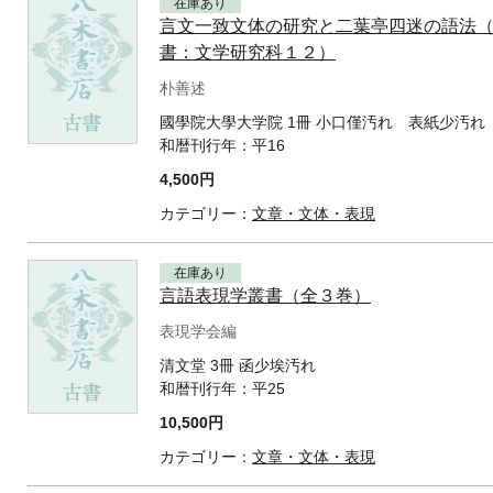
在庫あり
言文一致文体の研究と二葉亭四迷の語法
書：文学研究科１２）
朴善述
國學院大學大学院 1冊 小口僅汚れ 表紙少汚れ
和暦刊行年：
平16
4,500円
カテゴリー：
文章・文体・表現
在庫あり
言語表現学叢書（全３巻）
表現学会編
清文堂 3冊 函少埃汚れ
和暦刊行年：
平25
10,500円
カテゴリー：
文章・文体・表現