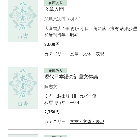
在庫あり
文章入門
武島又次郎（羽衣）
大倉書店 1冊 再版 小口上角に落下痕有 表紙少
和暦刊行年：
明41
3,000円
カテゴリー：
文章・文体・表現
在庫あり
現代日本語の計量文体論
陳志文
くろしお出版 1冊 カバー傷
和暦刊行年：
平24
2,750円
カテゴリー：
文章・文体・表現