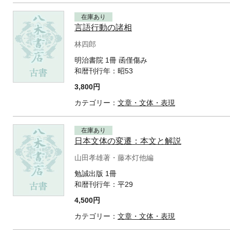
在庫あり
言語行動の諸相
林四郎
明治書院 1冊 函僅傷み
和暦刊行年：
昭53
3,800円
カテゴリー：
文章・文体・表現
在庫あり
日本文体の変遷：本文と解説
山田孝雄著・藤本灯他編
勉誠出版 1冊
和暦刊行年：
平29
4,500円
カテゴリー：
文章・文体・表現