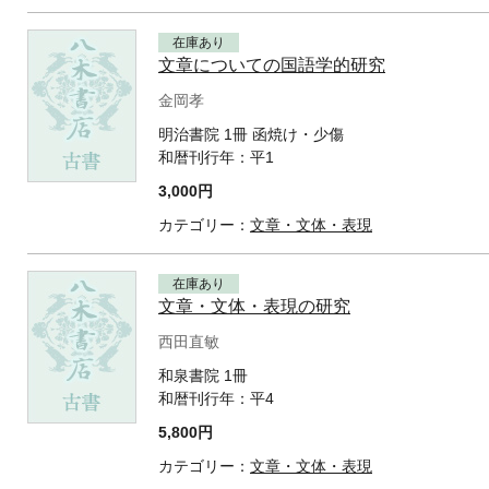
在庫あり
文章についての国語学的研究
金岡孝
明治書院 1冊 函焼け・少傷
和暦刊行年：
平1
3,000円
カテゴリー：
文章・文体・表現
在庫あり
文章・文体・表現の研究
西田直敏
和泉書院 1冊
和暦刊行年：
平4
5,800円
カテゴリー：
文章・文体・表現