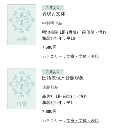
在庫あり
表現と文体
中村明他編
明治書院 1冊 (再版) 函僅傷・汚れ
和暦刊行年：
平18
7,500円
カテゴリー：
文章・文体・表現
在庫あり
国語表現と音韻現象
遠藤邦基
新典社 1冊 函焼け・汚れ
和暦刊行年：
平1
7,800円
カテゴリー：
文章・文体・表現