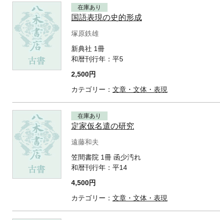
在庫あり
国語表現の史的形成
塚原鉄雄
新典社 1冊
和暦刊行年：
平5
2,500円
カテゴリー：
文章・文体・表現
在庫あり
定家仮名遣の研究
遠藤和夫
笠間書院 1冊 函少汚れ
和暦刊行年：
平14
4,500円
カテゴリー：
文章・文体・表現