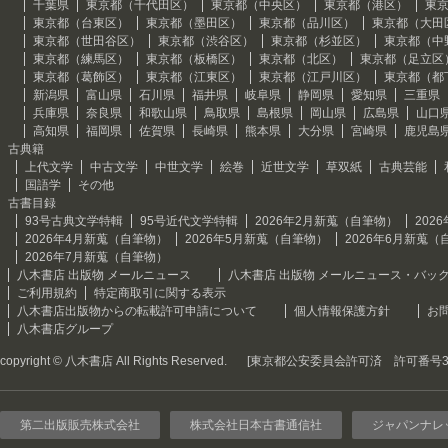
千葉県
東京都（千代田区）
東京都（中央区）
東京都（港区）
東
東京都（台東区）
東京都（墨田区）
東京都（品川区）
東京都（大田
東京都（世田谷区）
東京都（渋谷区）
東京都（杉並区）
東京都（中
東京都（練馬区）
東京都（板橋区）
東京都（北区）
東京都（足立区
東京都（葛飾区）
東京都（江東区）
東京都（江戸川区）
東京都（都
新潟県
富山県
石川県
福井県
岐阜県
静岡県
愛知県
三重県
兵庫県
奈良県
和歌山県
鳥取県
島根県
岡山県
広島県
山口
高知県
福岡県
佐賀県
長崎県
熊本県
大分県
宮崎県
鹿児島
古典籍
上代文学
中古文学
中世文学
絵巻
近世文学
草双紙
古典芸能
国語学
その他
古書目録
93号古典文学特輯
95号近代文学特輯
2026年2月新蒐（自筆物）
202
2026年4月新蒐（自筆物）
2026年5月新蒐（自筆物）
2026年6月新蒐（
2026年7月新蒐（自筆物）
八木書店 出版物 メールニュース
八木書店 出版物 メールニュース・バッ
ご利用規約
特定商取引に関する表示
八木書店出版物からの転載許可申請について
個人情報保護方針
お
八木書店グループ
copyright © 八木書店 All Rights Reserved.
[東京都公安委員会許可済 許可番号301
第二出版販売株式会社
株式会社日本古書通信社
ジャパンナレ