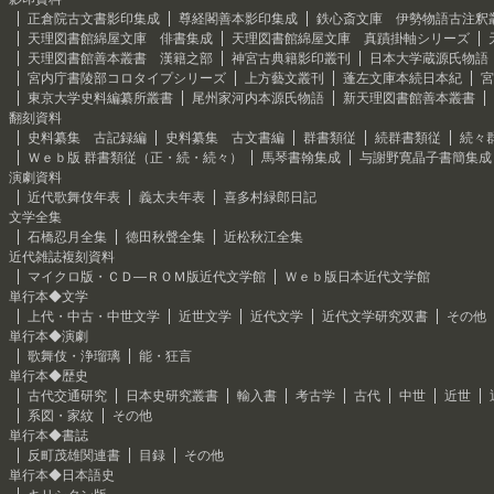
正倉院古文書影印集成
尊経閣善本影印集成
鉄心斎文庫 伊勢物語古注釈
天理図書館綿屋文庫 俳書集成
天理図書館綿屋文庫 真蹟掛軸シリーズ
天理図書館善本叢書 漢籍之部
神宮古典籍影印叢刊
日本大学蔵源氏物語
宮内庁書陵部コロタイプシリーズ
上方藝文叢刊
蓬左文庫本続日本紀
宮
東京大学史料編纂所叢書
尾州家河内本源氏物語
新天理図書館善本叢書
翻刻資料
史料纂集 古記録編
史料纂集 古文書編
群書類従
続群書類従
続々
Ｗｅｂ版 群書類従（正・続・続々）
馬琴書翰集成
与謝野寛晶子書簡集成
演劇資料
近代歌舞伎年表
義太夫年表
喜多村緑郎日記
文学全集
石橋忍月全集
徳田秋聲全集
近松秋江全集
近代雑誌複刻資料
マイクロ版・ＣＤ―ＲＯＭ版近代文学館
Ｗｅｂ版日本近代文学館
単行本◆文学
上代・中古・中世文学
近世文学
近代文学
近代文学研究双書
その他
単行本◆演劇
歌舞伎・浄瑠璃
能・狂言
単行本◆歴史
古代交通研究
日本史研究叢書
輸入書
考古学
古代
中世
近世
系図・家紋
その他
単行本◆書誌
反町茂雄関連書
目録
その他
単行本◆日本語史