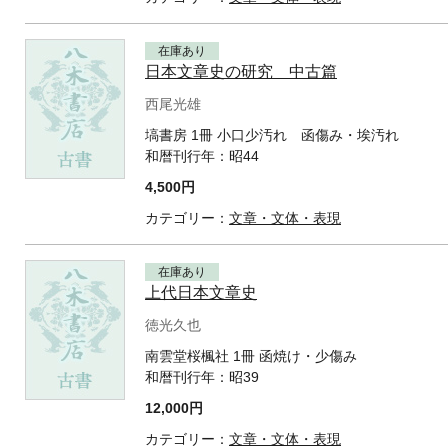
在庫あり
日本文章史の研究 中古篇
西尾光雄
塙書房 1冊 小口少汚れ 函傷み・埃汚れ
和暦刊行年：
昭44
4,500円
カテゴリー：
文章・文体・表現
在庫あり
上代日本文章史
徳光久也
南雲堂桜楓社 1冊 函焼け・少傷み
和暦刊行年：
昭39
12,000円
カテゴリー：
文章・文体・表現