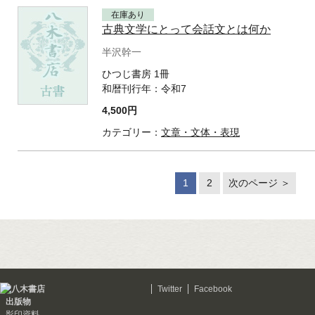
在庫あり
古典文学にとって会話文とは何か
半沢幹一
ひつじ書房 1冊
和暦刊行年：
令和7
4,500円
カテゴリー：
文章・文体・表現
1
2
次のページ ＞
Twitter
Facebook
出版物
影印資料