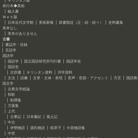
キリシタン版
単行本◆美術
輸入書
Ｗｅｂ版
日本近代文学館
美術新報
群書類従（正・続・続々）
史料纂集
美本なし
美本がありません
古書
書誌学・目録
言語学
国語学
国語学
国立国語研究所刊行書
国語学史
国語史
古辞書
キリシタン資料
洋学資料
文法
語彙
文章・文体・表現
音声・音韻・アクセント
方言
国語教
国文学
古典文学総論
和歌
勅撰集
万葉集
上代
古事記
日本書紀
風土記
中古
伊勢物語
源氏物語
枕草子
今昔物語集
中世