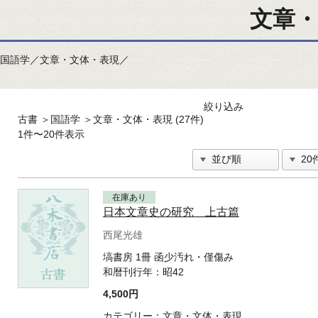
文章・
国語学／文章・文体・表現／
絞り込み
古書
＞
国語学
＞
文章・文体・表現 (27件)
1件〜20件表示
在庫あり
日本文章史の研究 上古篇
西尾光雄
塙書房 1冊 函少汚れ・僅傷み
和暦刊行年：
昭42
4,500円
カテゴリー：
文章・文体・表現