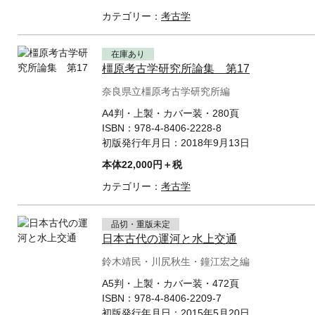
カテゴリー：
考古学
在庫あり
橿原考古学研究所論集 第17
奈良県立橿原考古学研究所編
A4判・上製・カバー装・280頁
ISBN：
978-4-8406-2228-8
初版発行年月日：
2018年9月13日
本体22,000円＋税
カテゴリー：
考古学
品切・重版未定
日本古代の運河と水上交通
鈴木靖民・川尻秋生・鐘江宏之編
A5判・上製・カバー装・472頁
ISBN：
978-4-8406-2209-7
初版発行年月日：
2015年5月20日