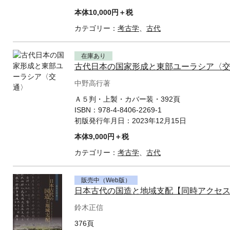
本体10,000円＋税
カテゴリー：
考古学
、
古代
在庫あり
古代日本の国家形成と東部ユーラシア〈
中野高行著
Ａ５判・上製・カバー装・392頁
ISBN：
978-4-8406-2269-1
初版発行年月日：
2023年12月15日
本体9,000円＋税
カテゴリー：
考古学
、
古代
販売中（Web版）
日本古代の国造と地域支配【同時アクセ
鈴木正信
376頁