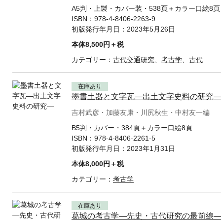
A5判・上製・カバー装・538頁＋カラー口絵8頁
ISBN：
978-4-8406-2263-9
初版発行年月日：
2023年5月26日
本体8,500円＋税
カテゴリー：
古代交通研究
、
考古学
、
古代
在庫あり
墨書土器と文字瓦—出土文字史料の研究
吉村武彦・加藤友康・川尻秋生・中村友一編
B5判・カバー・384頁＋カラー口絵8頁
ISBN：
978-4-8406-2261-5
初版発行年月日：
2023年1月31日
本体8,000円＋税
カテゴリー：
考古学
在庫あり
葛城の考古学—先史・古代研究の最前線