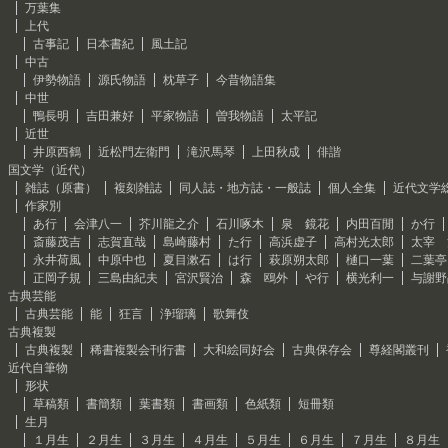
万葉集
上代
古事記
日本書紀
風土記
中古
伊勢物語
源氏物語
枕草子
今昔物語集
中世
鴨長明
吉田兼好
平家物語
曽我物語
太平記
近世
井原西鶴
近松門左衛門
滝沢馬琴
上田秋成
俳諧
国文学（近代）
雑誌（原書）
複刻雑誌
同人誌・地方誌・一般誌
個人全集
近代文学
作家別
あ行
会津八一
芥川龍之介
石川啄木
泉 鏡花
内田百閒
か行
斎藤茂吉
志賀直哉
島崎藤村
た行
高浜虚子
高村光太郎
太宰 
永井荷風
中原中也
夏目漱石
は行
萩原朔太郎
樋口一葉
二葉亭
正岡子規
三島由紀夫
宮沢賢治
森 鴎外
や行
横光利一
与謝野
古典芸能
古典芸能
能
狂言
浄瑠璃
歌舞伎
古典複製
古典複製
稀書複製会刊行書
大和絵同好会
古典保存会
尊経閣叢刊
近代自筆物
形状
草稿類
書簡類
葉書類
書画類
色紙類
短冊類
生月
１月生
２月生
３月生
４月生
５月生
６月生
７月生
８月生