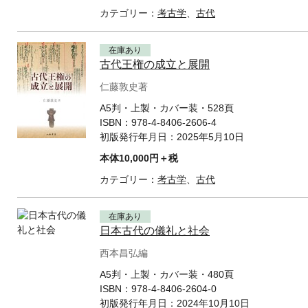
カテゴリー：
考古学
、
古代
在庫あり
古代王権の成立と展開
仁藤敦史著
A5判・上製・カバー装・528頁
ISBN：
978-4-8406-2606-4
初版発行年月日：
2025年5月10日
本体10,000円＋税
カテゴリー：
考古学
、
古代
在庫あり
日本古代の儀礼と社会
西本昌弘編
A5判・上製・カバー装・480頁
ISBN：
978-4-8406-2604-0
初版発行年月日：
2024年10月10日