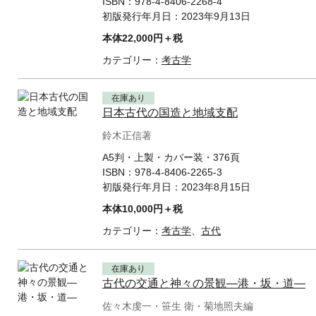
ISBN：
978-4-8406-2268-4
初版発行年月日：
2023年9月13日
本体22,000円＋税
カテゴリー：
考古学
在庫あり
日本古代の国造と地域支配
鈴木正信著
A5判・上製・カバー装・376頁
ISBN：
978-4-8406-2265-3
初版発行年月日：
2023年8月15日
本体10,000円＋税
カテゴリー：
考古学
、
古代
在庫あり
古代の交通と神々の景観—港・坂・道—
佐々木虔一・笹生 衛・菊地照夫編