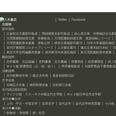
Twitter
Facebook
出版物
影印資料
正倉院古文書影印集成
尊経閣善本影印集成
鉄心斎文庫 伊勢物語古注釈
天理図書館綿屋文庫 俳書集成
天理図書館綿屋文庫 真蹟掛軸シリーズ
天理図書館善本叢書 漢籍之部
神宮古典籍影印叢刊
日本大学蔵源氏物語
宮内庁書陵部コロタイプシリーズ
上方藝文叢刊
蓬左文庫本続日本紀
宮
東京大学史料編纂所叢書
尾州家河内本源氏物語
新天理図書館善本叢書
翻刻資料
史料纂集 古記録編
史料纂集 古文書編
群書類従
続群書類従
続々
Ｗｅｂ版 群書類従（正・続・続々）
馬琴書翰集成
与謝野寛晶子書簡集成
演劇資料
近代歌舞伎年表
義太夫年表
喜多村緑郎日記
文学全集
石橋忍月全集
徳田秋聲全集
近松秋江全集
近代雑誌複刻資料
マイクロ版・ＣＤ―ＲＯＭ版近代文学館
Ｗｅｂ版日本近代文学館
単行本◆文学
上代・中古・中世文学
近世文学
近代文学
近代文学研究双書
その他
単行本◆演劇
歌舞伎・浄瑠璃
能・狂言