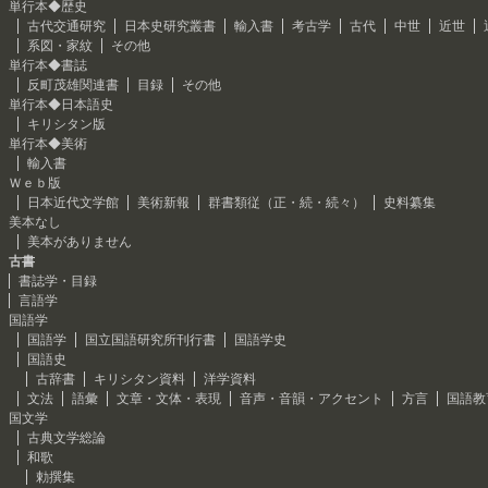
単行本◆歴史
古代交通研究
日本史研究叢書
輸入書
考古学
古代
中世
近世
系図・家紋
その他
単行本◆書誌
反町茂雄関連書
目録
その他
単行本◆日本語史
キリシタン版
単行本◆美術
輸入書
Ｗｅｂ版
日本近代文学館
美術新報
群書類従（正・続・続々）
史料纂集
美本なし
美本がありません
古書
書誌学・目録
言語学
国語学
国語学
国立国語研究所刊行書
国語学史
国語史
古辞書
キリシタン資料
洋学資料
文法
語彙
文章・文体・表現
音声・音韻・アクセント
方言
国語教
国文学
古典文学総論
和歌
勅撰集