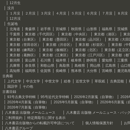
12月生
没月
１月没
２月没
３月没
４月没
５月没
６月没
７月没
８月没
12月没
生誕地
北海道
青森県
岩手県
宮城県
秋田県
山形県
福島県
茨城県
千葉県
東京都（千代田区）
東京都（中央区）
東京都（港区）
東
東京都（台東区）
東京都（墨田区）
東京都（品川区）
東京都（大田
東京都（世田谷区）
東京都（渋谷区）
東京都（杉並区）
東京都（中
東京都（練馬区）
東京都（板橋区）
東京都（北区）
東京都（足立区
東京都（葛飾区）
東京都（江東区）
東京都（江戸川区）
東京都（都
新潟県
富山県
石川県
福井県
岐阜県
静岡県
愛知県
三重県
兵庫県
奈良県
和歌山県
鳥取県
島根県
岡山県
広島県
山口
高知県
福岡県
佐賀県
長崎県
熊本県
大分県
宮崎県
鹿児島
古典籍
上代文学
中古文学
中世文学
絵巻
近世文学
草双紙
古典芸能
国語学
その他
古書目録
93号古典文学特輯
95号近代文学特輯
2026年2月新蒐（自筆物）
202
2026年4月新蒐（自筆物）
2026年5月新蒐（自筆物）
2026年6月新蒐（
2026年7月新蒐（自筆物）
八木書店 出版物 メールニュース
八木書店 出版物 メールニュース・バッ
ご利用規約
特定商取引に関する表示
八木書店出版物からの転載許可申請について
個人情報保護方針
お
八木書店グループ