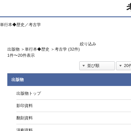
単行本◆歴史／考古学
絞り込み
出版物
＞
単行本◆歴史
＞
考古学 (32件)
1件〜20件表示
出版物
出版物トップ
影印資料
翻刻資料
演劇資料