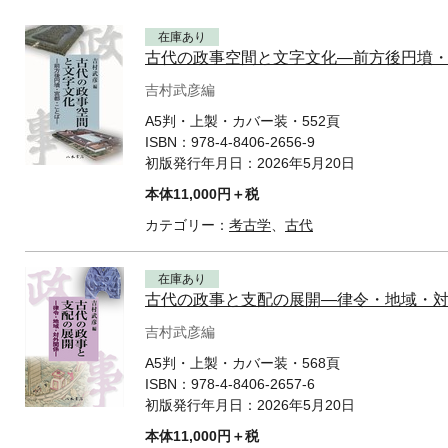
在庫あり
古代の政事空間と文字文化—前方後円墳
吉村武彦編
A5判・上製・カバー装・552頁
ISBN：
978-4-8406-2656-9
初版発行年月日：
2026年5月20日
本体11,000円＋税
カテゴリー：
考古学
、
古代
在庫あり
古代の政事と支配の展開—律令・地域・
吉村武彦編
A5判・上製・カバー装・568頁
ISBN：
978-4-8406-2657-6
初版発行年月日：
2026年5月20日
本体11,000円＋税