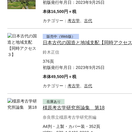
初版発行年月日：
2023年9月25日
本体16,500円＋税
カテゴリー：
考古学
、
古代
販売中（Web版）
日本古代の国造と地域支配【同時アクセ
鈴木正信
376頁
初版発行年月日：
2023年9月25日
本体49,500円＋税
カテゴリー：
考古学
、
古代
在庫あり
橿原考古学研究所論集 第18
奈良県立橿原考古学研究所編
A4判・上製・カバー装・352頁