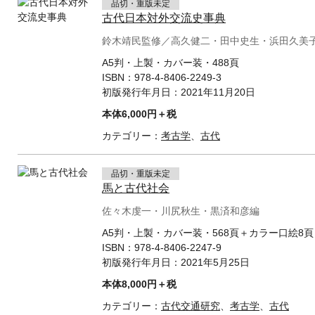
品切・重版未定
古代日本対外交流史事典
鈴木靖民監修／高久健二・田中史生・浜田久美
A5判・上製・カバー装・488頁
ISBN：
978-4-8406-2249-3
初版発行年月日：
2021年11月20日
本体6,000円＋税
カテゴリー：
考古学
、
古代
品切・重版未定
馬と古代社会
佐々木虔一・川尻秋生・黒済和彦編
A5判・上製・カバー装・568頁＋カラー口絵8頁
ISBN：
978-4-8406-2247-9
初版発行年月日：
2021年5月25日
本体8,000円＋税
カテゴリー：
古代交通研究
、
考古学
、
古代