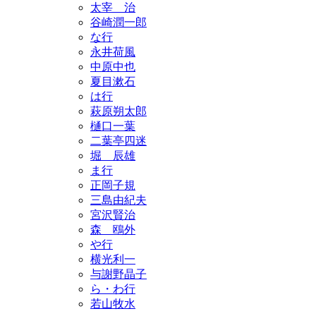
太宰 治
谷崎潤一郎
な行
永井荷風
中原中也
夏目漱石
は行
萩原朔太郎
樋口一葉
二葉亭四迷
堀 辰雄
ま行
正岡子規
三島由紀夫
宮沢賢治
森 鴎外
や行
横光利一
与謝野晶子
ら・わ行
若山牧水