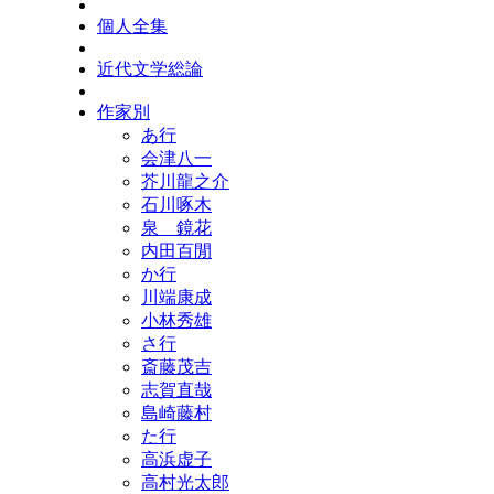
個人全集
近代文学総論
作家別
あ行
会津八一
芥川龍之介
石川啄木
泉 鏡花
内田百閒
か行
川端康成
小林秀雄
さ行
斎藤茂吉
志賀直哉
島崎藤村
た行
高浜虚子
高村光太郎