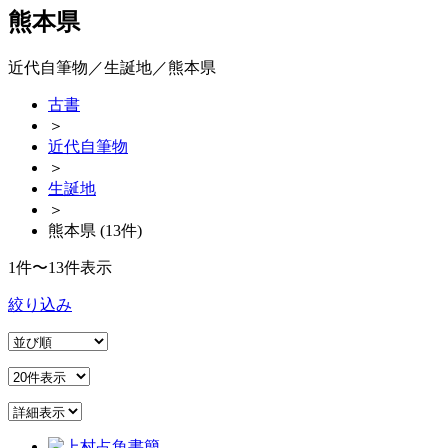
熊本県
近代自筆物／生誕地／熊本県
古書
＞
近代自筆物
＞
生誕地
＞
熊本県 (13件)
1件〜13件表示
絞り込み