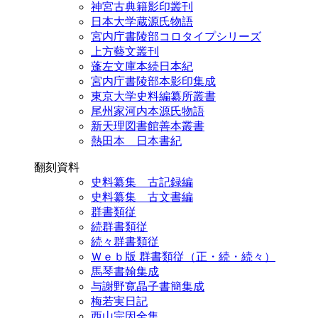
神宮古典籍影印叢刊
日本大学蔵源氏物語
宮内庁書陵部コロタイプシリーズ
上方藝文叢刊
蓬左文庫本続日本紀
宮内庁書陵部本影印集成
東京大学史料編纂所叢書
尾州家河内本源氏物語
新天理図書館善本叢書
熱田本 日本書紀
翻刻資料
史料纂集 古記録編
史料纂集 古文書編
群書類従
続群書類従
続々群書類従
Ｗｅｂ版 群書類従（正・続・続々）
馬琴書翰集成
与謝野寛晶子書簡集成
梅若実日記
西山宗因全集