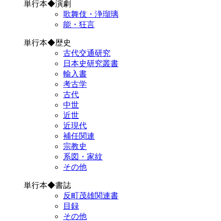
単行本◆演劇
歌舞伎・浄瑠璃
能・狂言
単行本◆歴史
古代交通研究
日本史研究叢書
輸入書
考古学
古代
中世
近世
近現代
補任関連
宗教史
系図・家紋
その他
単行本◆書誌
反町茂雄関連書
目録
その他