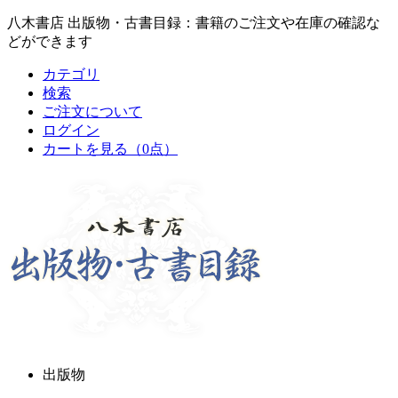
八木書店 出版物・古書目録：書籍のご注文や在庫の確認な
どができます
カテゴリ
検索
ご注文について
ログイン
カートを見る
（0点）
出版物