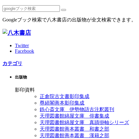
Googleブック検索で八木書店の出版物が全文検索できます。
Twitter
Facebook
カテゴリ
出版物
影印資料
正倉院古文書影印集成
尊経閣善本影印集成
鉄心斎文庫 伊勢物語古注釈叢刊
天理図書館綿屋文庫 俳書集成
天理図書館綿屋文庫 真蹟掛軸シリーズ
天理図書館善本叢書 和書之部
天理図書館善本叢書 漢籍之部