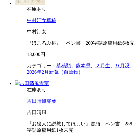
在庫あり
中村汀女草稿
中村汀女
『ほころぶ桃』 ペン書 200字詰原稿用紙6枚完
18,000円
カテゴリー：
草稿類
、
熊本県
、
２月生
、
９月没
、
2026年2月新蒐（自筆物）
在庫あり
吉田晴風零葉
吉田晴風
『お役人に説教してほしい』冒頭 ペン書 288
字詰原稿用紙1枚未完