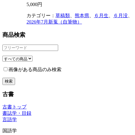
5,000円
カテゴリー：
草稿類
、
熊本県
、
６月生
、
６月没
、
2026年7月新蒐（自筆物）
商品検索
画像がある商品のみ検索
古書
古書トップ
書誌学・目録
言語学
国語学