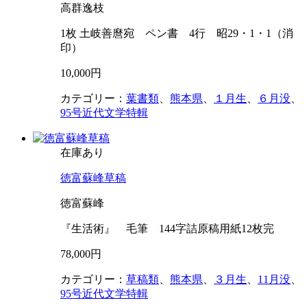
高群逸枝
1枚 土岐善麿宛 ペン書 4行 昭29・1・1（消
印）
10,000円
カテゴリー：
葉書類
、
熊本県
、
１月生
、
６月没
、
95号近代文学特輯
在庫あり
徳富蘇峰草稿
徳富蘇峰
『生活術』 毛筆 144字詰原稿用紙12枚完
78,000円
カテゴリー：
草稿類
、
熊本県
、
３月生
、
11月没
、
95号近代文学特輯