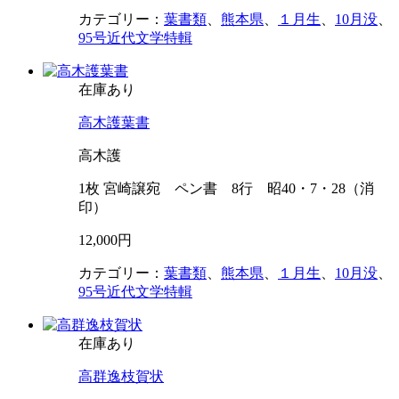
カテゴリー：
葉書類
、
熊本県
、
１月生
、
10月没
、
95号近代文学特輯
在庫あり
高木護葉書
高木護
1枚 宮崎譲宛 ペン書 8行 昭40・7・28（消
印）
12,000円
カテゴリー：
葉書類
、
熊本県
、
１月生
、
10月没
、
95号近代文学特輯
在庫あり
高群逸枝賀状