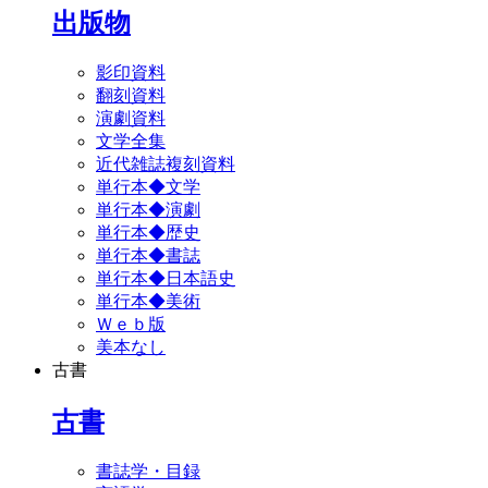
出版物
影印資料
翻刻資料
演劇資料
文学全集
近代雑誌複刻資料
単行本◆文学
単行本◆演劇
単行本◆歴史
単行本◆書誌
単行本◆日本語史
単行本◆美術
Ｗｅｂ版
美本なし
古書
古書
書誌学・目録