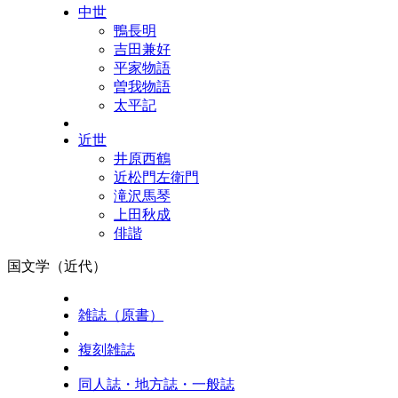
中世
鴨長明
吉田兼好
平家物語
曽我物語
太平記
近世
井原西鶴
近松門左衛門
滝沢馬琴
上田秋成
俳諧
国文学（近代）
雑誌（原書）
複刻雑誌
同人誌・地方誌・一般誌