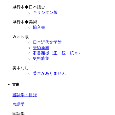
単行本◆日本語史
キリシタン版
単行本◆美術
輸入書
Ｗｅｂ版
日本近代文学館
美術新報
群書類従（正・続・続々）
史料纂集
美本なし
美本がありません
古書
書誌学・目録
言語学
国語学