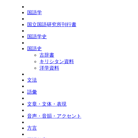
国語学
国立国語研究所刊行書
国語学史
国語史
古辞書
キリシタン資料
洋学資料
文法
語彙
文章・文体・表現
音声・音韻・アクセント
方言