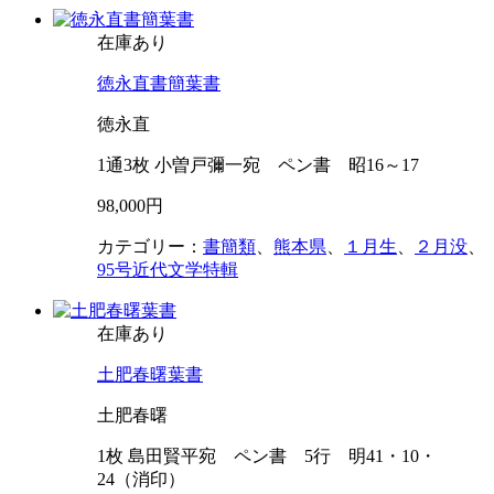
在庫あり
徳永直書簡葉書
徳永直
1通3枚 小曽戸彌一宛 ペン書 昭16～17
98,000円
カテゴリー：
書簡類
、
熊本県
、
１月生
、
２月没
、
95号近代文学特輯
在庫あり
土肥春曙葉書
土肥春曙
1枚 島田賢平宛 ペン書 5行 明41・10・
24（消印）