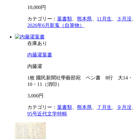
10,000円
カテゴリー：
葉書類
、
熊本県
、
11月生
、
３月没
、
2026年6月新蒐（自筆物）
在庫あり
内藤濯葉書
内藤濯
1枚 國民新聞社學藝部宛 ペン書 8行 大14・
10・11（消印）
3,000円
カテゴリー：
葉書類
、
熊本県
、
７月生
、
９月没
、
95号近代文学特輯