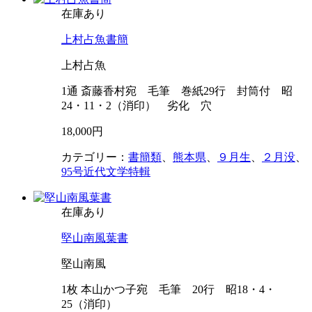
在庫あり
上村占魚書簡
上村占魚
1通 斎藤香村宛 毛筆 巻紙29行 封筒付 昭
24・11・2（消印） 劣化 穴
18,000円
カテゴリー：
書簡類
、
熊本県
、
９月生
、
２月没
、
95号近代文学特輯
在庫あり
堅山南風葉書
堅山南風
1枚 本山かつ子宛 毛筆 20行 昭18・4・
25（消印）