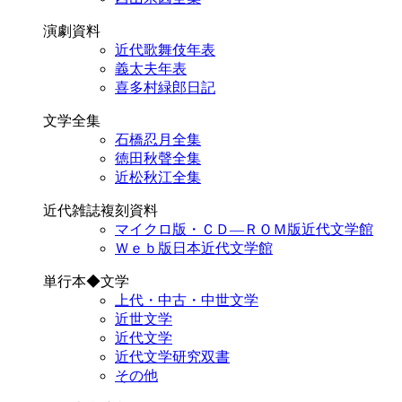
演劇資料
近代歌舞伎年表
義太夫年表
喜多村緑郎日記
文学全集
石橋忍月全集
徳田秋聲全集
近松秋江全集
近代雑誌複刻資料
マイクロ版・ＣＤ―ＲＯＭ版近代文学館
Ｗｅｂ版日本近代文学館
単行本◆文学
上代・中古・中世文学
近世文学
近代文学
近代文学研究双書
その他