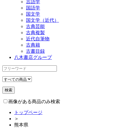
言語学
国語学
国文学
国文学（近代）
古典芸能
古典複製
近代自筆物
古典籍
古書目録
八木書店グループ
画像がある商品のみ検索
トップページ
＞
熊本県