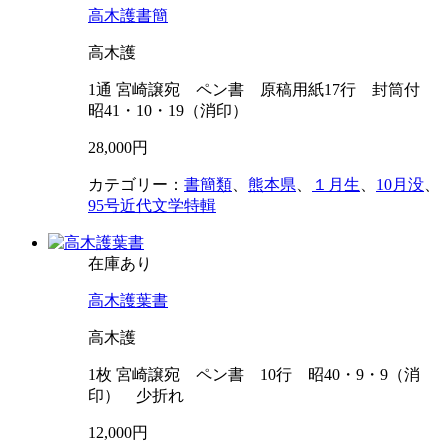
高木護書簡
高木護
1通 宮崎譲宛 ペン書 原稿用紙17行 封筒付
昭41・10・19（消印）
28,000円
カテゴリー：
書簡類
、
熊本県
、
１月生
、
10月没
、
95号近代文学特輯
在庫あり
高木護葉書
高木護
1枚 宮崎譲宛 ペン書 10行 昭40・9・9（消
印） 少折れ
12,000円