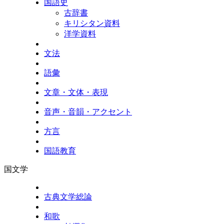
国語史
古辞書
キリシタン資料
洋学資料
文法
語彙
文章・文体・表現
音声・音韻・アクセント
方言
国語教育
国文学
古典文学総論
和歌