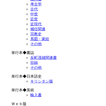
考古学
古代
中世
近世
近現代
補任関連
宗教史
系図・家紋
その他
単行本◆書誌
反町茂雄関連書
目録
その他
単行本◆日本語史
キリシタン版
単行本◆美術
輸入書
Ｗｅｂ版