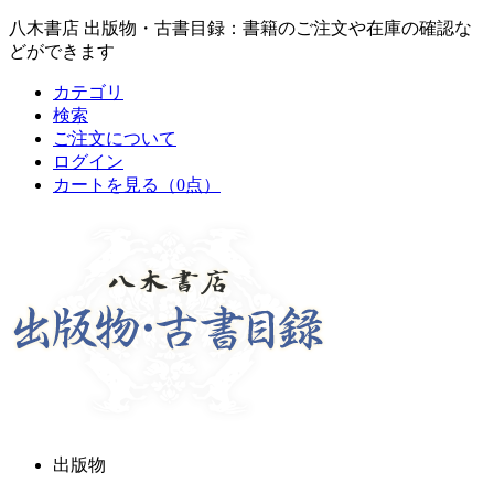
八木書店 出版物・古書目録：書籍のご注文や在庫の確認な
どができます
カテゴリ
検索
ご注文について
ログイン
カートを見る
（0点）
出版物