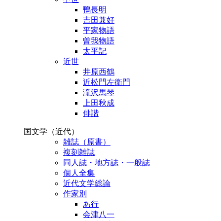
鴨長明
吉田兼好
平家物語
曽我物語
太平記
近世
井原西鶴
近松門左衛門
滝沢馬琴
上田秋成
俳諧
国文学（近代）
雑誌（原書）
複刻雑誌
同人誌・地方誌・一般誌
個人全集
近代文学総論
作家別
あ行
会津八一