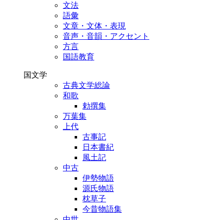
文法
語彙
文章・文体・表現
音声・音韻・アクセント
方言
国語教育
国文学
古典文学総論
和歌
勅撰集
万葉集
上代
古事記
日本書紀
風土記
中古
伊勢物語
源氏物語
枕草子
今昔物語集
中世