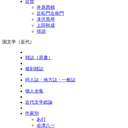
近世
井原西鶴
近松門左衛門
滝沢馬琴
上田秋成
俳諧
国文学（近代）
雑誌（原書）
複刻雑誌
同人誌・地方誌・一般誌
個人全集
近代文学総論
作家別
あ行
会津八一