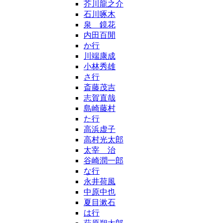
芥川龍之介
石川啄木
泉 鏡花
内田百閒
か行
川端康成
小林秀雄
さ行
斎藤茂吉
志賀直哉
島崎藤村
た行
高浜虚子
高村光太郎
太宰 治
谷崎潤一郎
な行
永井荷風
中原中也
夏目漱石
は行