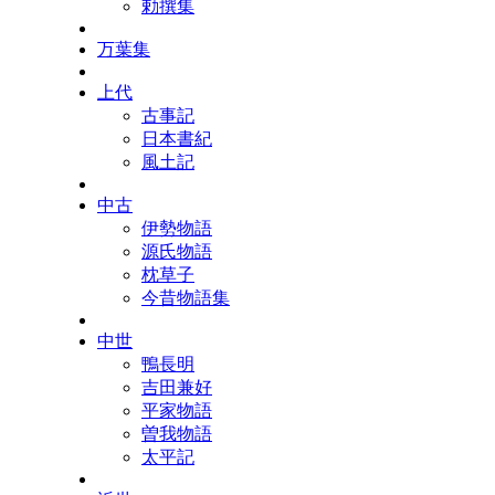
勅撰集
万葉集
上代
古事記
日本書紀
風土記
中古
伊勢物語
源氏物語
枕草子
今昔物語集
中世
鴨長明
吉田兼好
平家物語
曽我物語
太平記