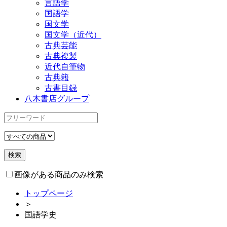
言語学
国語学
国文学
国文学（近代）
古典芸能
古典複製
近代自筆物
古典籍
古書目録
八木書店グループ
画像がある商品のみ検索
トップページ
＞
国語学史