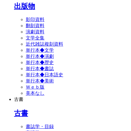
出版物
影印資料
翻刻資料
演劇資料
文学全集
近代雑誌複刻資料
単行本◆文学
単行本◆演劇
単行本◆歴史
単行本◆書誌
単行本◆日本語史
単行本◆美術
Ｗｅｂ版
美本なし
古書
古書
書誌学・目録