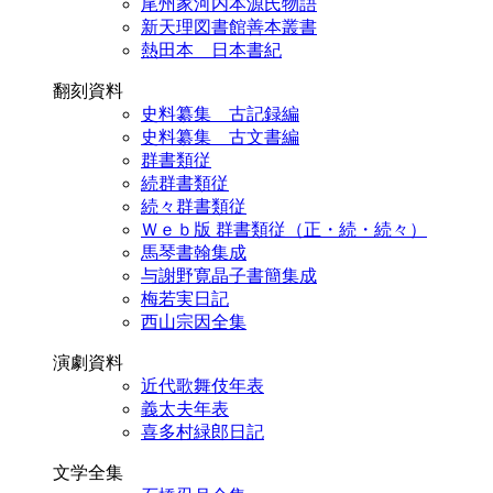
尾州家河内本源氏物語
新天理図書館善本叢書
熱田本 日本書紀
翻刻資料
史料纂集 古記録編
史料纂集 古文書編
群書類従
続群書類従
続々群書類従
Ｗｅｂ版 群書類従（正・続・続々）
馬琴書翰集成
与謝野寛晶子書簡集成
梅若実日記
西山宗因全集
演劇資料
近代歌舞伎年表
義太夫年表
喜多村緑郎日記
文学全集