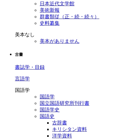
日本近代文学館
美術新報
群書類従（正・続・続々）
史料纂集
美本なし
美本がありません
古書
書誌学・目録
言語学
国語学
国語学
国立国語研究所刊行書
国語学史
国語史
古辞書
キリシタン資料
洋学資料