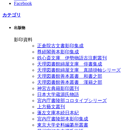
Facebook
カテゴリ
出版物
影印資料
正倉院古文書影印集成
尊経閣善本影印集成
鉄心斎文庫 伊勢物語古注釈叢刊
天理図書館綿屋文庫 俳書集成
天理図書館綿屋文庫 真蹟掛軸シリーズ
天理図書館善本叢書 和書之部
天理図書館善本叢書 漢籍之部
神宮古典籍影印叢刊
日本大学蔵源氏物語
宮内庁書陵部コロタイプシリーズ
上方藝文叢刊
蓬左文庫本続日本紀
宮内庁書陵部本影印集成
東京大学史料編纂所叢書