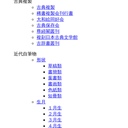
古典複製
古典複製
稀書複製会刊行書
大和絵同好会
古典保存会
尊経閣叢刊
複刻日本古典文学館
古辞書叢刊
近代自筆物
形状
草稿類
書簡類
葉書類
書画類
色紙類
短冊類
生月
１月生
２月生
３月生
４月生