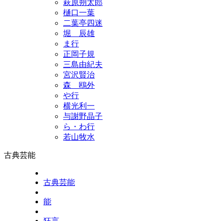
萩原朔太郎
樋口一葉
二葉亭四迷
堀 辰雄
ま行
正岡子規
三島由紀夫
宮沢賢治
森 鴎外
や行
横光利一
与謝野晶子
ら・わ行
若山牧水
古典芸能
古典芸能
能
狂言