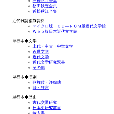
石橋忍月全集
徳田秋聲全集
近松秋江全集
近代雑誌複刻資料
マイクロ版・ＣＤ―ＲＯＭ版近代文学館
Ｗｅｂ版日本近代文学館
単行本◆文学
上代・中古・中世文学
近世文学
近代文学
近代文学研究双書
その他
単行本◆演劇
歌舞伎・浄瑠璃
能・狂言
単行本◆歴史
古代交通研究
日本史研究叢書
輸入書