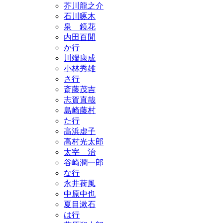
芥川龍之介
石川啄木
泉 鏡花
内田百閒
か行
川端康成
小林秀雄
さ行
斎藤茂吉
志賀直哉
島崎藤村
た行
高浜虚子
高村光太郎
太宰 治
谷崎潤一郎
な行
永井荷風
中原中也
夏目漱石
は行