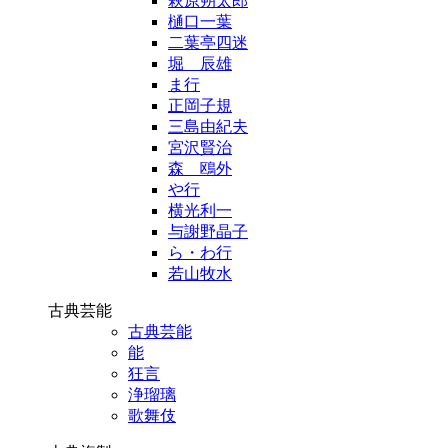
萩原朔太郎
樋口一葉
二葉亭四迷
堀 辰雄
ま行
正岡子規
三島由紀夫
宮沢賢治
森 鴎外
や行
横光利一
与謝野晶子
ら・わ行
若山牧水
古典芸能
古典芸能
能
狂言
浄瑠璃
歌舞伎