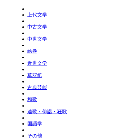
上代文学
中古文学
中世文学
絵巻
近世文学
草双紙
古典芸能
和歌
連歌・俳諧・狂歌
国語学
その他