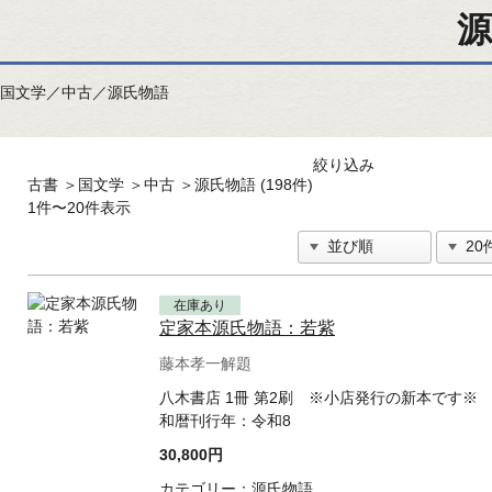
源
国文学／中古／源氏物語
絞り込み
古書
＞
国文学
＞
中古
＞
源氏物語 (198件)
1件〜20件表示
在庫あり
定家本源氏物語：若紫
藤本孝一解題
八木書店 1冊 第2刷 ※小店発行の新本です※
和暦刊行年：
令和8
30,800円
カテゴリー：
源氏物語