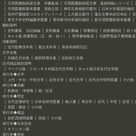
天理図書館綿屋文庫 俳書集成
天理図書館綿屋文庫 真蹟掛軸シリーズ
天理図書館善本叢書 漢籍之部
神宮古典籍影印叢刊
日本大学蔵源氏物語
宮内庁書陵部コロタイプシリーズ
上方藝文叢刊
蓬左文庫本続日本紀
宮
東京大学史料編纂所叢書
尾州家河内本源氏物語
新天理図書館善本叢書
翻刻資料
史料纂集 古記録編
史料纂集 古文書編
群書類従
続群書類従
続々
Ｗｅｂ版 群書類従（正・続・続々）
馬琴書翰集成
与謝野寛晶子書簡集成
演劇資料
近代歌舞伎年表
義太夫年表
喜多村緑郎日記
文学全集
石橋忍月全集
徳田秋聲全集
近松秋江全集
近代雑誌複刻資料
マイクロ版・ＣＤ―ＲＯＭ版近代文学館
Ｗｅｂ版日本近代文学館
単行本◆文学
上代・中古・中世文学
近世文学
近代文学
近代文学研究双書
その他
単行本◆演劇
歌舞伎・浄瑠璃
能・狂言
単行本◆歴史
古代交通研究
日本史研究叢書
輸入書
考古学
古代
中世
近世
系図・家紋
その他
単行本◆書誌
反町茂雄関連書
目録
その他
単行本◆日本語史
キリシタン版
単行本◆美術