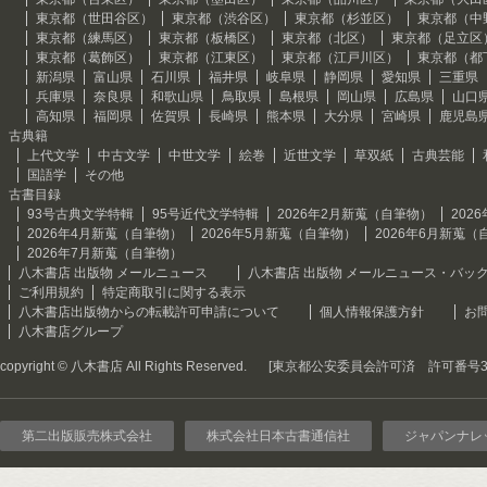
東京都（世田谷区）
東京都（渋谷区）
東京都（杉並区）
東京都（中
東京都（練馬区）
東京都（板橋区）
東京都（北区）
東京都（足立区
東京都（葛飾区）
東京都（江東区）
東京都（江戸川区）
東京都（都
新潟県
富山県
石川県
福井県
岐阜県
静岡県
愛知県
三重県
兵庫県
奈良県
和歌山県
鳥取県
島根県
岡山県
広島県
山口
高知県
福岡県
佐賀県
長崎県
熊本県
大分県
宮崎県
鹿児島
古典籍
上代文学
中古文学
中世文学
絵巻
近世文学
草双紙
古典芸能
国語学
その他
古書目録
93号古典文学特輯
95号近代文学特輯
2026年2月新蒐（自筆物）
202
2026年4月新蒐（自筆物）
2026年5月新蒐（自筆物）
2026年6月新蒐（
2026年7月新蒐（自筆物）
八木書店 出版物 メールニュース
八木書店 出版物 メールニュース・バッ
ご利用規約
特定商取引に関する表示
八木書店出版物からの転載許可申請について
個人情報保護方針
お
八木書店グループ
copyright © 八木書店 All Rights Reserved.
[東京都公安委員会許可済 許可番号301
第二出版販売株式会社
株式会社日本古書通信社
ジャパンナレ