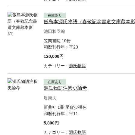
在庫あり
飯島本源氏物語（春敬記念書道文庫蔵本
池田和臣編
笠間書院 10冊
和暦刊行年：
平20
120,000円
カテゴリー：
源氏物語
在庫あり
源氏物語注釈史論考
堤康夫
新典社 1冊 函背少褪色
和暦刊行年：
平11
5,800円
カテゴリー：
源氏物語