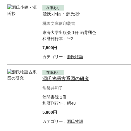
在庫あり
源氏小鏡・源氏抄
桃園文庫影印叢書
東海大学出版会 1冊 函背褪色
和暦刊行年：
平2
7,500円
カテゴリー：
源氏物語
在庫あり
源氏物語古系図の研究
常磐井和子
笠間書院 1冊
和暦刊行年：
昭48
5,800円
カテゴリー：
源氏物語