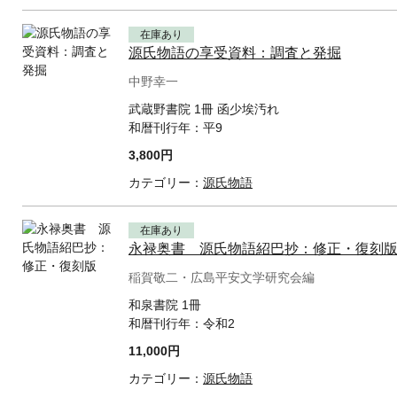
在庫あり
源氏物語の享受資料：調査と発掘
中野幸一
武蔵野書院 1冊 函少埃汚れ
和暦刊行年：
平9
3,800円
カテゴリー：
源氏物語
在庫あり
永禄奥書 源氏物語紹巴抄：修正・復刻
稲賀敬二・広島平安文学研究会編
和泉書院 1冊
和暦刊行年：
令和2
11,000円
カテゴリー：
源氏物語