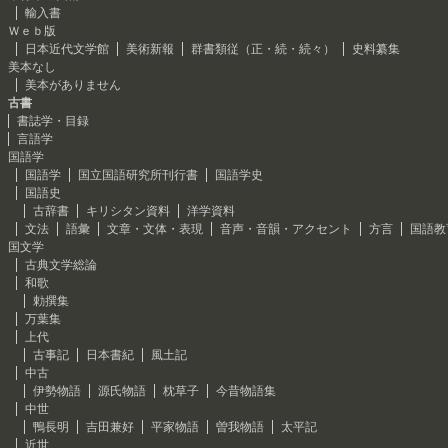
輸入書
Ｗｅｂ版
日本近代文学館
美術新報
群書類従（正・続・続々）
史料纂集
美本なし
美本がありません
古書
書誌学・目録
言語学
国語学
国語学
国立国語研究所刊行書
国語学史
国語史
古辞書
キリシタン資料
洋学資料
文法
語彙
文章・文体・表現
音声・音韻・アクセント
方言
国語教
国文学
古典文学総論
和歌
勅撰集
万葉集
上代
古事記
日本書紀
風土記
中古
伊勢物語
源氏物語
枕草子
今昔物語集
中世
鴨長明
吉田兼好
平家物語
曽我物語
太平記
近世