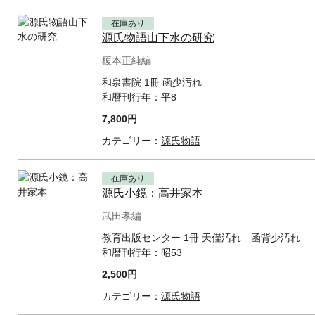
在庫あり
源氏物語山下水の研究
榎本正純編
和泉書院 1冊 函少汚れ
和暦刊行年：
平8
7,800円
カテゴリー：
源氏物語
在庫あり
源氏小鏡：高井家本
武田孝編
教育出版センター 1冊 天僅汚れ 函背少汚れ
和暦刊行年：
昭53
2,500円
カテゴリー：
源氏物語