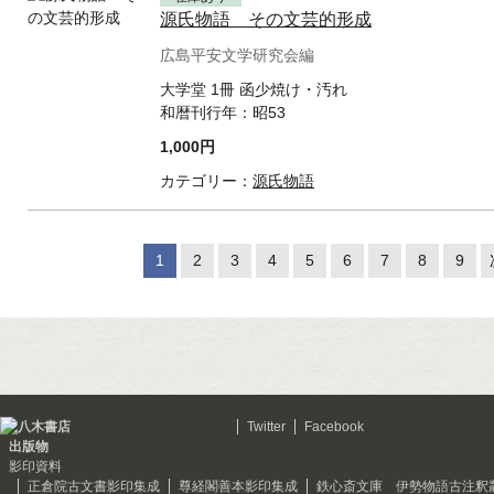
源氏物語 その文芸的形成
広島平安文学研究会編
大学堂 1冊 函少焼け・汚れ
和暦刊行年：
昭53
1,000円
カテゴリー：
源氏物語
1
2
3
4
5
6
7
8
9
Twitter
Facebook
出版物
影印資料
正倉院古文書影印集成
尊経閣善本影印集成
鉄心斎文庫 伊勢物語古注釈