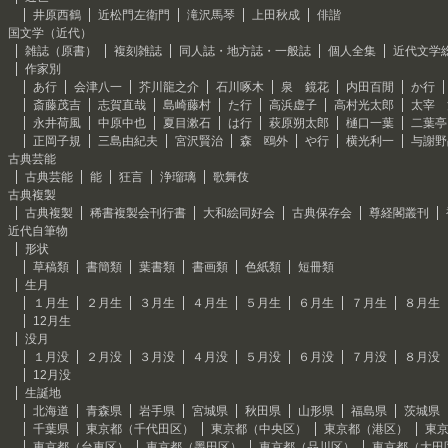
井原西鶴
近松門左衛門
滝沢馬琴
上田秋成
俳諧
国文学（近代）
雑誌（原書）
複刻雑誌
同人誌・地方誌・一般誌
個人全集
近代文学
作家別
あ行
会津八一
芥川龍之介
石川啄木
泉 鏡花
内田百閒
か行
斎藤茂吉
志賀直哉
島崎藤村
た行
高浜虚子
高村光太郎
太宰 
永井荷風
中原中也
夏目漱石
は行
萩原朔太郎
樋口一葉
二葉亭
正岡子規
三島由紀夫
宮沢賢治
森 鴎外
や行
横光利一
与謝野
古典芸能
古典芸能
能
狂言
浄瑠璃
歌舞伎
古典複製
古典複製
稀書複製会刊行書
大和絵同好会
古典保存会
尊経閣叢刊
近代自筆物
形状
草稿類
書簡類
葉書類
書画類
色紙類
短冊類
生月
１月生
２月生
３月生
４月生
５月生
６月生
７月生
８月生
12月生
没月
１月没
２月没
３月没
４月没
５月没
６月没
７月没
８月没
12月没
生誕地
北海道
青森県
岩手県
宮城県
秋田県
山形県
福島県
茨城県
千葉県
東京都（千代田区）
東京都（中央区）
東京都（港区）
東
東京都（台東区）
東京都（墨田区）
東京都（品川区）
東京都（大田