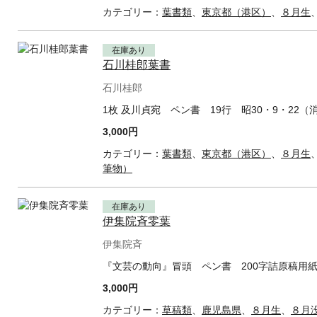
カテゴリー：
葉書類
、
東京都（港区）
、
８月生
在庫あり
石川桂郎葉書
石川桂郎
1枚 及川貞宛 ペン書 19行 昭30・9・22
3,000円
カテゴリー：
葉書類
、
東京都（港区）
、
８月生
筆物）
在庫あり
伊集院斉零葉
伊集院斉
『文芸の動向』冒頭 ペン書 200字詰原稿用紙
3,000円
カテゴリー：
草稿類
、
鹿児島県
、
８月生
、
８月