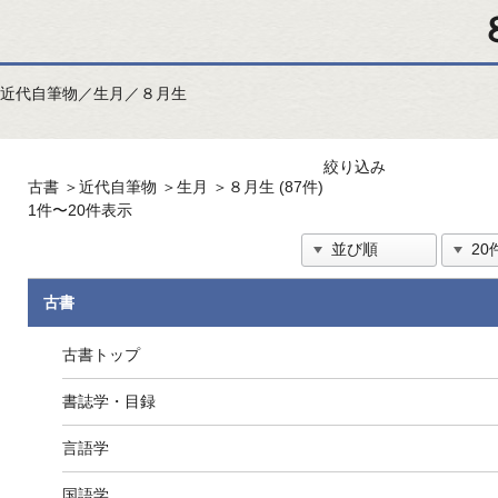
近代自筆物／生月／８月生
絞り込み
古書
＞
近代自筆物
＞
生月
＞
８月生 (87件)
1件〜20件表示
古書
古書トップ
書誌学・目録
言語学
国語学