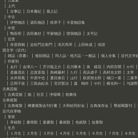
万葉集
上代
古事記
日本書紀
風土記
中古
伊勢物語
源氏物語
枕草子
今昔物語集
中世
鴨長明
吉田兼好
平家物語
曽我物語
太平記
近世
井原西鶴
近松門左衛門
滝沢馬琴
上田秋成
俳諧
国文学（近代）
雑誌（原書）
複刻雑誌
同人誌・地方誌・一般誌
個人全集
近代文学
作家別
あ行
会津八一
芥川龍之介
石川啄木
泉 鏡花
内田百閒
か行
斎藤茂吉
志賀直哉
島崎藤村
た行
高浜虚子
高村光太郎
太宰 
永井荷風
中原中也
夏目漱石
は行
萩原朔太郎
樋口一葉
二葉亭
正岡子規
三島由紀夫
宮沢賢治
森 鴎外
や行
横光利一
与謝野
古典芸能
古典芸能
能
狂言
浄瑠璃
歌舞伎
古典複製
古典複製
稀書複製会刊行書
大和絵同好会
古典保存会
尊経閣叢刊
近代自筆物
形状
草稿類
書簡類
葉書類
書画類
色紙類
短冊類
生月
１月生
２月生
３月生
４月生
５月生
６月生
７月生
８月生