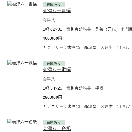
在庫あり
会津八一書幅
会津八一
1幅 82×31 宮川寅雄箱書 呉莱（元代）作
400,000円
カテゴリー：
書画類
、
新潟県
、
８月生
、
11月没
在庫あり
会津八一歌幅
会津八一
1幅 34×25 宮川寅雄箱書 望郷
280,000円
カテゴリー：
書画類
、
新潟県
、
８月生
、
11月没
在庫あり
会津八一色紙