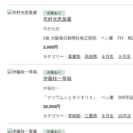
在庫あり
市村光恵葉書
市村光恵
1枚 大阪毎日新聞社校正部宛 ペン書 7行 昭2
3,000円
カテゴリー：
葉書類
、
高知県
、
８月生
、
９月没
在庫あり
伊藤桂一草稿
伊藤桂一
『クツワムシとキリギリス』 ペン書 200字詰
38,000円
カテゴリー：
草稿類
、
三重県
、
８月生
、
10月没
在庫あり