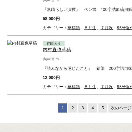
内村直也
『素晴らしい演技』 ペン書 400字詰原稿用紙
58,000円
カテゴリー：
草稿類
、
８月生
、
７月没
、
95号近
在庫あり
内村直也草稿
内村直也
『読みながら感じたこと』 鉛筆 200字詰自家
12,000円
カテゴリー：
草稿類
、
８月生
、
７月没
、
95号近
1
2
3
4
5
次のページ