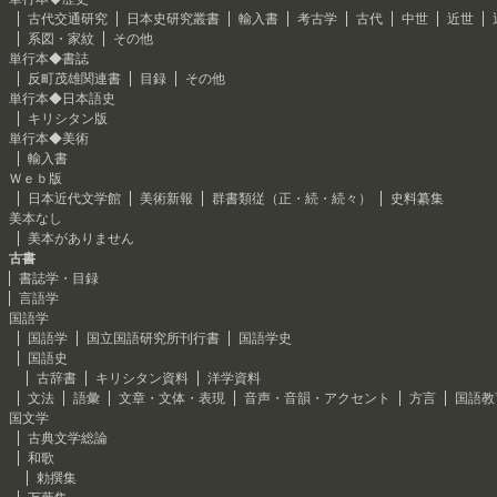
古代交通研究
日本史研究叢書
輸入書
考古学
古代
中世
近世
系図・家紋
その他
単行本◆書誌
反町茂雄関連書
目録
その他
単行本◆日本語史
キリシタン版
単行本◆美術
輸入書
Ｗｅｂ版
日本近代文学館
美術新報
群書類従（正・続・続々）
史料纂集
美本なし
美本がありません
古書
書誌学・目録
言語学
国語学
国語学
国立国語研究所刊行書
国語学史
国語史
古辞書
キリシタン資料
洋学資料
文法
語彙
文章・文体・表現
音声・音韻・アクセント
方言
国語教
国文学
古典文学総論
和歌
勅撰集