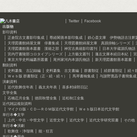
Twitter
Facebook
出版物
影印資料
正倉院古文書影印集成
尊経閣善本影印集成
鉄心斎文庫 伊勢物語古注釈
天理図書館綿屋文庫 俳書集成
天理図書館綿屋文庫 真蹟掛軸シリーズ
天理図書館善本叢書 漢籍之部
神宮古典籍影印叢刊
日本大学蔵源氏物語
宮内庁書陵部コロタイプシリーズ
上方藝文叢刊
蓬左文庫本続日本紀
宮
東京大学史料編纂所叢書
尾州家河内本源氏物語
新天理図書館善本叢書
翻刻資料
史料纂集 古記録編
史料纂集 古文書編
群書類従
続群書類従
続々
Ｗｅｂ版 群書類従（正・続・続々）
馬琴書翰集成
与謝野寛晶子書簡集成
演劇資料
近代歌舞伎年表
義太夫年表
喜多村緑郎日記
文学全集
石橋忍月全集
徳田秋聲全集
近松秋江全集
近代雑誌複刻資料
マイクロ版・ＣＤ―ＲＯＭ版近代文学館
Ｗｅｂ版日本近代文学館
単行本◆文学
上代・中古・中世文学
近世文学
近代文学
近代文学研究双書
その他
単行本◆演劇
歌舞伎・浄瑠璃
能・狂言
単行本◆歴史