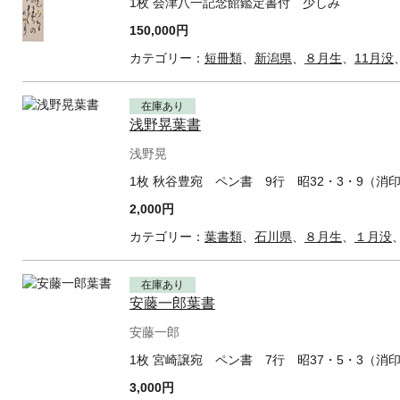
1枚 会津八一記念館鑑定書付 少しみ
150,000円
カテゴリー：
短冊類
、
新潟県
、
８月生
、
11月没
在庫あり
浅野晃葉書
浅野晃
1枚 秋谷豊宛 ペン書 9行 昭32・3・9（消
2,000円
カテゴリー：
葉書類
、
石川県
、
８月生
、
１月没
在庫あり
安藤一郎葉書
安藤一郎
1枚 宮崎譲宛 ペン書 7行 昭37・5・3（消
3,000円