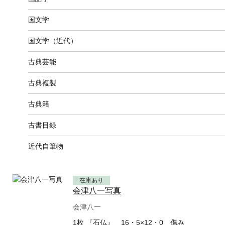
国文学
国文学（近代）
古典芸能
古典複製
古典籍
古書目録
近代自筆物
在庫あり
会津八一写真
会津八一
1枚 『石仏』 16・5×12・0 傷み