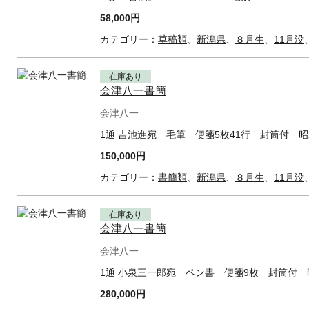
58,000円
カテゴリー：
草稿類
、
新潟県
、
８月生
、
11月没
在庫あり
会津八一書簡
会津八一
1通 吉池進宛 毛筆 便箋5枚41行 封筒付 昭
150,000円
カテゴリー：
書簡類
、
新潟県
、
８月生
、
11月没
在庫あり
会津八一書簡
会津八一
1通 小泉三一郎宛 ペン書 便箋9枚 封筒付 
280,000円