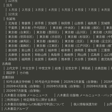
12月生
没月
１月没
２月没
３月没
４月没
５月没
６月没
７月没
８月没
12月没
生誕地
北海道
青森県
岩手県
宮城県
秋田県
山形県
福島県
茨城県
千葉県
東京都（千代田区）
東京都（中央区）
東京都（港区）
東
東京都（台東区）
東京都（墨田区）
東京都（品川区）
東京都（大田
東京都（世田谷区）
東京都（渋谷区）
東京都（杉並区）
東京都（中
東京都（練馬区）
東京都（板橋区）
東京都（北区）
東京都（足立区
東京都（葛飾区）
東京都（江東区）
東京都（江戸川区）
東京都（都
新潟県
富山県
石川県
福井県
岐阜県
静岡県
愛知県
三重県
兵庫県
奈良県
和歌山県
鳥取県
島根県
岡山県
広島県
山口
高知県
福岡県
佐賀県
長崎県
熊本県
大分県
宮崎県
鹿児島
古典籍
上代文学
中古文学
中世文学
絵巻
近世文学
草双紙
古典芸能
国語学
その他
古書目録
93号古典文学特輯
95号近代文学特輯
2026年2月新蒐（自筆物）
202
2026年4月新蒐（自筆物）
2026年5月新蒐（自筆物）
2026年6月新蒐（
2026年7月新蒐（自筆物）
八木書店 出版物 メールニュース
八木書店 出版物 メールニュース・バッ
ご利用規約
特定商取引に関する表示
八木書店出版物からの転載許可申請について
個人情報保護方針
お
八木書店グループ