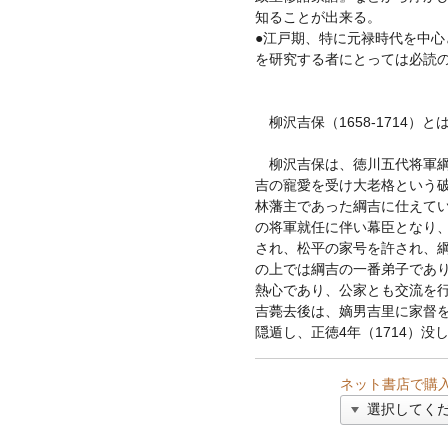
知ることが出来る。
●江戸期、特に元禄時代を中心
を研究する者にとっては必読
柳沢吉保（1658-1714）と
柳沢吉保は、徳川五代将軍綱
吉の寵愛を受け大老格という
林藩主であった綱吉に仕えてい
の将軍就任に伴い幕臣となり
され、松平の家号を許され、
の上では綱吉の一番弟子であ
熱心であり、公家とも交流を行
吉薨去後は、嫡男吉里に家督
隠遁し、正徳4年（1714）没
ネット書店で購