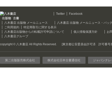
Twitter
Facebook
出版物
古書
八木書店 出版物 メールニュース
八木書店 出版物 メールニュース・バッ
ご利用規約
特定商取引に関する表示
八木書店出版物からの転載許可申請について
個人情報保護方針
お
八木書店グループ
copyright © 八木書店 All Rights Reserved.
[東京都公安委員会許可済 許可番号301
第二出版販売株式会社
株式会社日本古書通信社
ジャパンナレ