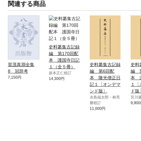
関連する商品
史料纂集古記録
編 第170回配
本 護国寺日記
賀茂真淵全集
史料纂集古記録
史料
１（全５冊）
8 冠辞考
編 第6回配
編 
坂本正仁校訂
7,150円
本 隆光僧正日
本 
14,300円
記１〔オンデマ
１〔
ンド版〕
ド版
永島福太郎・林亮
宮川
勝校訂
9,90
11,000円