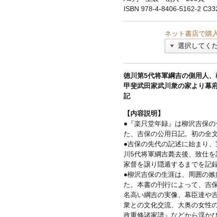
ISBN 978-4-8406-5162-2 C33
ネット書店で購
徳川第5代将軍綱吉の側用人、
甲斐武田家武川衆の家より幕
記
【内容説明】
●『楽只堂年録』は柳沢吉保の
た、吉保の公用日記。初の全
●吉保の先代の記述に始まり、宝
川5代将軍綱吉薨去後、致仕を
家督を譲り隠遁するまでを記
●柳沢吉保の生涯は、周囲の嫉
た。本書の刊行によって、吉
名高い綱吉の実像、幕臣達や
衆との文化交流、大奥の女性
政重修諸家譜』などから浮か