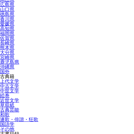
広島県
山口県
徳島県
香川県
愛媛県
高知県
福岡県
佐賀県
長崎県
熊本県
大分県
宮崎県
鹿児島県
沖縄県
国外
古典籍
上代文学
中古文学
中世文学
絵巻
近世文学
草双紙
古典芸能
和歌
連歌・俳諧・狂歌
国語学
その他
古書目録