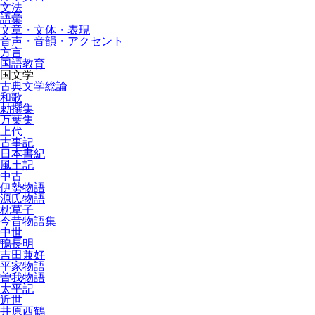
文法
語彙
文章・文体・表現
音声・音韻・アクセント
方言
国語教育
国文学
古典文学総論
和歌
勅撰集
万葉集
上代
古事記
日本書紀
風土記
中古
伊勢物語
源氏物語
枕草子
今昔物語集
中世
鴨長明
吉田兼好
平家物語
曽我物語
太平記
近世
井原西鶴