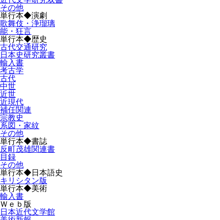
その他
単行本◆演劇
歌舞伎・浄瑠璃
能・狂言
単行本◆歴史
古代交通研究
日本史研究叢書
輸入書
考古学
古代
中世
近世
近現代
補任関連
宗教史
系図・家紋
その他
単行本◆書誌
反町茂雄関連書
目録
その他
単行本◆日本語史
キリシタン版
単行本◆美術
輸入書
Ｗｅｂ版
日本近代文学館
美術新報