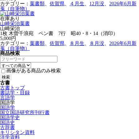
カテゴリー：
葉書類
、
佐賀県
、
４月生
、
12月没
、
2026年6月新
蒐（自筆物）
在庫あり
山崎栄治葉書
山崎栄治
1枚 木曽千浪宛 ペン書 7行 昭40・8・14（消印）
5,000円
カテゴリー：
葉書類
、
佐賀県
、
８月生
、
８月没
、
2026年6月新
蒐（自筆物）
商品検索
画像がある商品のみ検索
古書
古書トップ
書誌学・目録
言語学
国語学
国語学
国立国語研究所刊行書
国語学史
国語史
古辞書
キリシタン資料
洋学資料