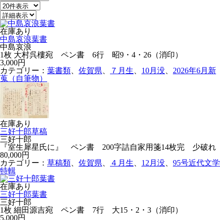
在庫あり
中島哀浪葉書
中島哀浪
1枚 大村呉樓宛 ペン書 6行 昭9・4・26（消印）
3,000円
カテゴリー：
葉書類
、
佐賀県
、
７月生
、
10月没
、
2026年6月新
蒐（自筆物）
在庫あり
三好十郎草稿
三好十郎
『室生犀星氏に』 ペン書 200字詰自家用箋14枚完 少破れ
80,000円
カテゴリー：
草稿類
、
佐賀県
、
４月生
、
12月没
、
95号近代文学
特輯
在庫あり
三好十郎葉書
三好十郎
1枚 細田源吉宛 ペン書 7行 大15・2・3（消印）
5,000円