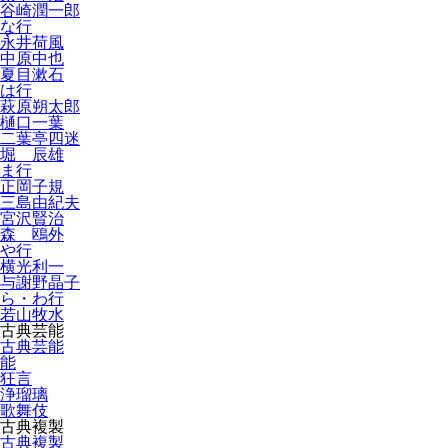
谷崎潤一郎
な行
永井荷風
中原中也
夏目漱石
は行
萩原朔太郎
樋口一葉
二葉亭四迷
堀 辰雄
ま行
正岡子規
三島由紀夫
宮沢賢治
森 鴎外
や行
横光利一
与謝野晶子
ら・わ行
若山牧水
古典芸能
古典芸能
能
狂言
浄瑠璃
歌舞伎
古典複製
古典複製