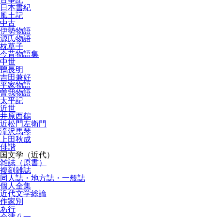
日本書紀
風土記
中古
伊勢物語
源氏物語
枕草子
今昔物語集
中世
鴨長明
吉田兼好
平家物語
曽我物語
太平記
近世
井原西鶴
近松門左衛門
滝沢馬琴
上田秋成
俳諧
国文学（近代）
雑誌（原書）
複刻雑誌
同人誌・地方誌・一般誌
個人全集
近代文学総論
作家別
あ行
会津八一