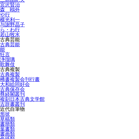
宮沢賢治
森 鴎外
や行
横光利一
与謝野晶子
ら・わ行
若山牧水
古典芸能
古典芸能
能
狂言
浄瑠璃
歌舞伎
古典複製
古典複製
稀書複製会刊行書
大和絵同好会
古典保存会
尊経閣叢刊
複刻日本古典文学館
古辞書叢刊
近代自筆物
形状
草稿類
書簡類
葉書類
書画類
色紙類