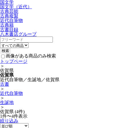
国文学
国文学（近代）
古典芸能
古典複製
近代自筆物
古典籍
古書目録
八木書店グループ
画像がある商品のみ検索
トップページ
＞
佐賀県
佐賀県
近代自筆物／生誕地／佐賀県
古書
＞
近代自筆物
＞
生誕地
＞
佐賀県 (4件)
1件〜4件表示
絞り込み