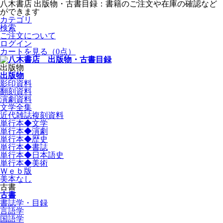
八木書店 出版物・古書目録：書籍のご注文や在庫の確認など
ができます
カテゴリ
検索
ご注文について
ログイン
カートを見る
（0点）
出版物
出版物
影印資料
翻刻資料
演劇資料
文学全集
近代雑誌複刻資料
単行本◆文学
単行本◆演劇
単行本◆歴史
単行本◆書誌
単行本◆日本語史
単行本◆美術
Ｗｅｂ版
美本なし
古書
古書
書誌学・目録
言語学
国語学