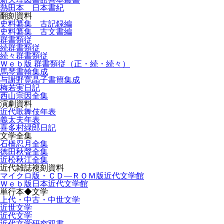
熱田本 日本書紀
翻刻資料
史料纂集 古記録編
史料纂集 古文書編
群書類従
続群書類従
続々群書類従
Ｗｅｂ版 群書類従（正・続・続々）
馬琴書翰集成
与謝野寛晶子書簡集成
梅若実日記
西山宗因全集
演劇資料
近代歌舞伎年表
義太夫年表
喜多村緑郎日記
文学全集
石橋忍月全集
徳田秋聲全集
近松秋江全集
近代雑誌複刻資料
マイクロ版・ＣＤ―ＲＯＭ版近代文学館
Ｗｅｂ版日本近代文学館
単行本◆文学
上代・中古・中世文学
近世文学
近代文学
近代文学研究双書