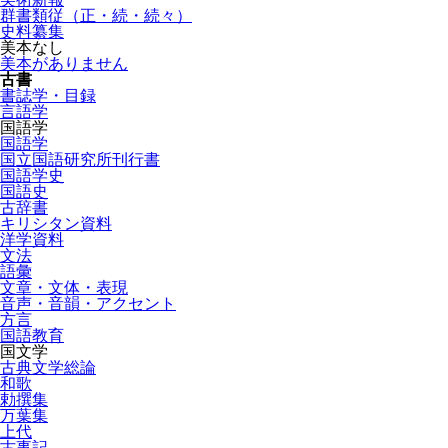
群書類従（正・続・続々）
史料纂集
美本なし
美本がありません
古書
書誌学・目録
言語学
国語学
国語学
国立国語研究所刊行書
国語学史
国語史
古辞書
キリシタン資料
洋学資料
文法
語彙
文章・文体・表現
音声・音韻・アクセント
方言
国語教育
国文学
古典文学総論
和歌
勅撰集
万葉集
上代
古事記