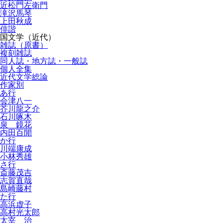
近松門左衛門
滝沢馬琴
上田秋成
俳諧
国文学（近代）
雑誌（原書）
複刻雑誌
同人誌・地方誌・一般誌
個人全集
近代文学総論
作家別
あ行
会津八一
芥川龍之介
石川啄木
泉 鏡花
内田百閒
か行
川端康成
小林秀雄
さ行
斎藤茂吉
志賀直哉
島崎藤村
た行
高浜虚子
高村光太郎
太宰 治