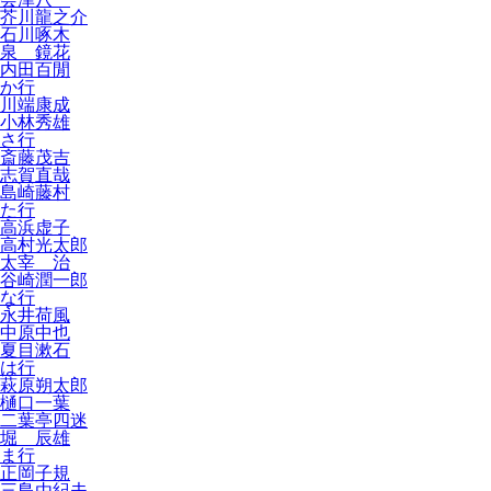
芥川龍之介
石川啄木
泉 鏡花
内田百閒
か行
川端康成
小林秀雄
さ行
斎藤茂吉
志賀直哉
島崎藤村
た行
高浜虚子
高村光太郎
太宰 治
谷崎潤一郎
な行
永井荷風
中原中也
夏目漱石
は行
萩原朔太郎
樋口一葉
二葉亭四迷
堀 辰雄
ま行
正岡子規
三島由紀夫