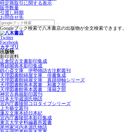
特定商取引に関する表示
販売数量
引渡し時期
お問合せ先
Googleブック検索で八木書店の出版物が全文検索できます。
Twitter
Facebook
カテゴリ
出版物
影印資料
正倉院古文書影印集成
尊経閣善本影印集成
鉄心斎文庫 伊勢物語古注釈叢刊
天理図書館綿屋文庫 俳書集成
天理図書館綿屋文庫 真蹟掛軸シリーズ
天理図書館善本叢書 和書之部
天理図書館善本叢書 漢籍之部
神宮古典籍影印叢刊
日本大学蔵源氏物語
宮内庁書陵部コロタイプシリーズ
上方藝文叢刊
蓬左文庫本続日本紀
宮内庁書陵部本影印集成
東京大学史料編纂所叢書
尾州家河内本源氏物語
新天理図書館善本叢書