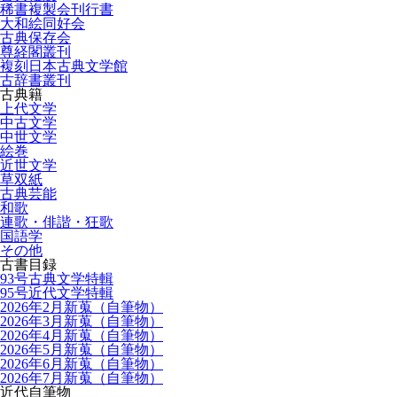
稀書複製会刊行書
大和絵同好会
古典保存会
尊経閣叢刊
複刻日本古典文学館
古辞書叢刊
古典籍
上代文学
中古文学
中世文学
絵巻
近世文学
草双紙
古典芸能
和歌
連歌・俳諧・狂歌
国語学
その他
古書目録
93号古典文学特輯
95号近代文学特輯
2026年2月新蒐（自筆物）
2026年3月新蒐（自筆物）
2026年4月新蒐（自筆物）
2026年5月新蒐（自筆物）
2026年6月新蒐（自筆物）
2026年7月新蒐（自筆物）
近代自筆物