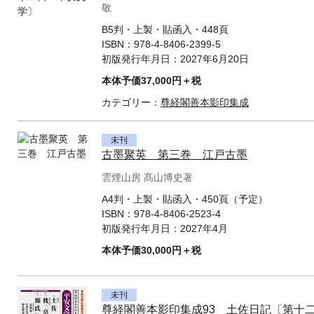
敬
B5判・上製・貼函入・448頁
ISBN：
978-4-8406-2399-5
初版発行年月日：
2027年6月20日
本体予価37,000円＋税
カテゴリー：
尊経閣善本影印集成
未刊
古墨聚英 第三巻 江戸古墨
雲煙山房 髙山博史著
A4判・上製・貼函入・450頁（予定）
ISBN：
978-4-8406-2523-4
初版発行年月日：
2027年4月
本体予価30,000円＋税
未刊
尊経閣善本影印集成93 土佐日記〔第十