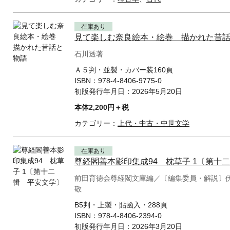
在庫あり
見て楽しむ奈良絵本・絵巻 描かれた昔
石川透著
Ａ５判・並製・カバー装160頁
ISBN：
978-4-8406-9775-0
初版発行年月日：
2026年5月20日
本体2,200円＋税
カテゴリー：
上代・中古・中世文学
在庫あり
尊経閣善本影印集成94 枕草子 1〔第十
前田育徳会尊経閣文庫編／〔編集委員・解説〕
敬
B5判・上製・貼函入・288頁
ISBN：
978-4-8406-2394-0
初版発行年月日：
2026年3月20日