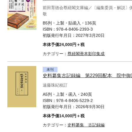
前田育徳会尊経閣文庫編／〔編集委員・解説〕
敬
B5判・上製・貼函入・136頁
ISBN：
978-4-8406-2393-3
初版発行年月日：
2027年3月20日
本体予価24,000円＋税
カテゴリー：
尊経閣善本影印集成
未刊
史料纂集古記録編 第229回配本 院中
遠藤珠紀校訂
A5判・上製・函入・240頁
ISBN：
978-4-8406-5229-2
初版発行年月日：
2026年9月30日
本体予価14,000円＋税
カテゴリー：
史料纂集 古記録編