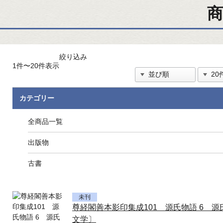
商
絞り込み
1件〜20件表示
カテゴリー
全商品一覧
出版物
古書
未刊
尊経閣善本影印集成101 源氏物語 6 
文学〕