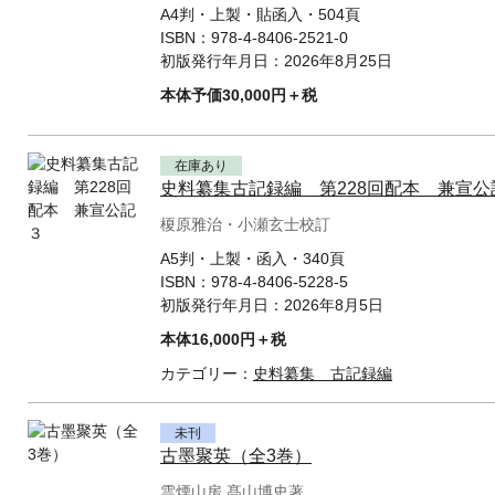
A4判・上製・貼函入・504頁
ISBN：
978-4-8406-2521-0
初版発行年月日：
2026年8月25日
本体予価30,000円＋税
在庫あり
史料纂集古記録編 第228回配本 兼宣公
榎原雅治・小瀬玄士校訂
A5判・上製・函入・340頁
ISBN：
978-4-8406-5228-5
初版発行年月日：
2026年8月5日
本体16,000円＋税
カテゴリー：
史料纂集 古記録編
未刊
古墨聚英（全3巻）
雲煙山房 髙山博史著