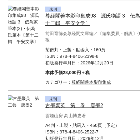
未刊
尊経閣善本影印集成98 源氏物語 3 伝為
十二輯 平安文学〕
前田育徳会尊経閣文庫編／〔編集委員・解説〕
敬
菊倍判・上製・貼函入・160頁
ISBN：
978-4-8406-2398-8
初版発行年月日：
2026年12月20日
本体予価28,000円＋税
カテゴリー：
尊経閣善本影印集成
未刊
古墨聚英 第二巻 唐墨2
雲煙山房 髙山博史著
A4判・上製・貼函入・450頁（予定）
ISBN：
978-4-8406-2522-7
初版発行年月日：
2026年12月