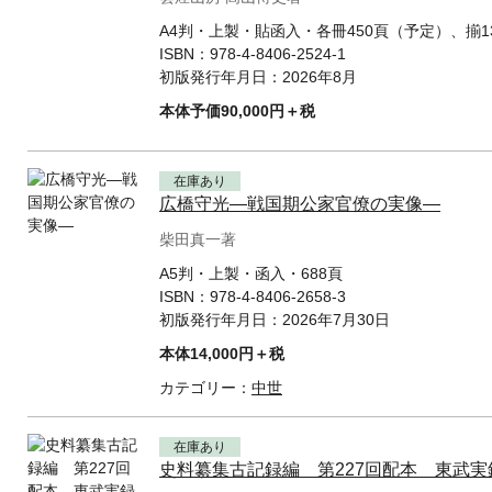
A4判・上製・貼函入・各冊450頁（予定）、揃1
ISBN：
978-4-8406-2524-1
初版発行年月日：
2026年8月
本体予価90,000円＋税
在庫あり
広橋守光—戦国期公家官僚の実像—
柴田真一著
A5判・上製・函入・688頁
ISBN：
978-4-8406-2658-3
初版発行年月日：
2026年7月30日
本体14,000円＋税
カテゴリー：
中世
在庫あり
史料纂集古記録編 第227回配本 東武実