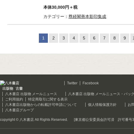
本体30,000円＋税
カテゴリー：
尊経閣善本影印集成
1
2
3
4
5
6
7
8
9
Twitter
Facebook
出版物
古書
八木書店 出版物 メールニュース
八木書店 出版物 メールニュース・バッ
ご利用規約
特定商取引に関する表示
八木書店出版物からの転載許可申請について
個人情報保護方針
お
八木書店グループ
copyright © 八木書店 All Rights Reserved.
[東京都公安委員会許可済 許可番号301