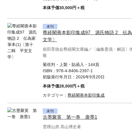
本体予価30,000円＋税
未刊
尊経閣善本影印集成97 源氏物語 2 伝為
文学〕
前田育徳会尊経閣文庫編／〔編集委員・解説〕
敬
菊倍判・上製・貼函入・144頁
ISBN：
978-4-8406-2397-1
初版発行年月日：
2026年9月20日
本体予価28,000円＋税
カテゴリー：
尊経閣善本影印集成
未刊
古墨聚英 第一巻 唐墨1
雲煙山房 髙山博史著