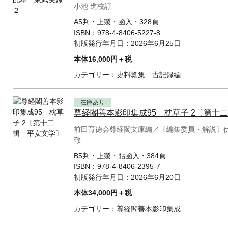
小池 進校訂
A5判・上製・函入・328頁
ISBN：
978-4-8406-5227-8
初版発行年月日：
2026年6月25日
本体16,000円＋税
カテゴリー：
史料纂集 古記録編
在庫あり
尊経閣善本影印集成95 枕草子 2〔第十
前田育徳会尊経閣文庫編／〔編集委員・解説〕
敬
B5判・上製・貼函入・384頁
ISBN：
978-4-8406-2395-7
初版発行年月日：
2026年6月20日
本体34,000円＋税
カテゴリー：
尊経閣善本影印集成