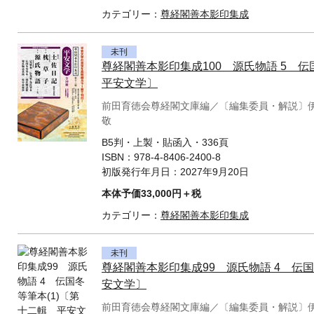
カテゴリー：
尊経閣善本影印集成
未刊
尊経閣善本影印集成100 源氏物語 5 
平安文学〕
前田育徳会尊経閣文庫編／〔編集委員・解説〕
敬
B5判・上製・貼函入・336頁
ISBN：
978-4-8406-2400-8
初版発行年月日：
2027年9月20日
本体予価33,000円＋税
カテゴリー：
尊経閣善本影印集成
未刊
尊経閣善本影印集成99 源氏物語 4 伝国
安文学〕
前田育徳会尊経閣文庫編／〔編集委員・解説〕