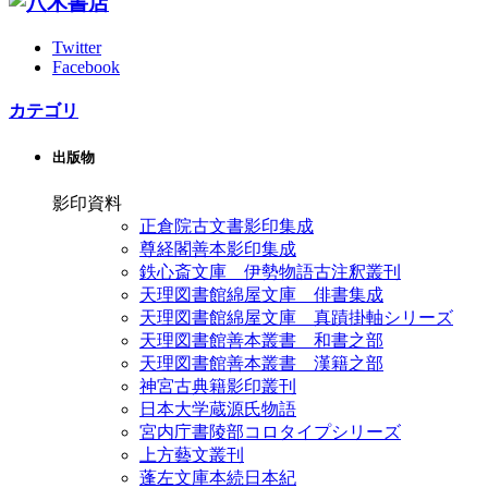
Twitter
Facebook
カテゴリ
出版物
影印資料
正倉院古文書影印集成
尊経閣善本影印集成
鉄心斎文庫 伊勢物語古注釈叢刊
天理図書館綿屋文庫 俳書集成
天理図書館綿屋文庫 真蹟掛軸シリーズ
天理図書館善本叢書 和書之部
天理図書館善本叢書 漢籍之部
神宮古典籍影印叢刊
日本大学蔵源氏物語
宮内庁書陵部コロタイプシリーズ
上方藝文叢刊
蓬左文庫本続日本紀