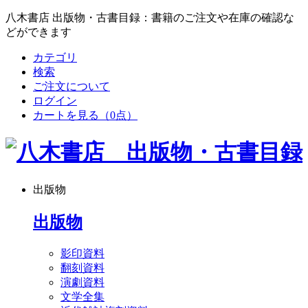
八木書店 出版物・古書目録：書籍のご注文や在庫の確認な
どができます
カテゴリ
検索
ご注文について
ログイン
カートを見る
（0点）
出版物
出版物
影印資料
翻刻資料
演劇資料
文学全集