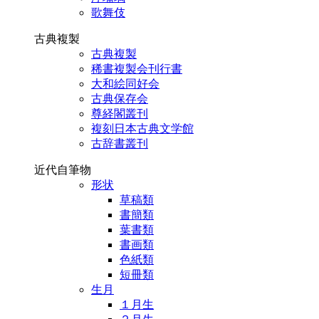
歌舞伎
古典複製
古典複製
稀書複製会刊行書
大和絵同好会
古典保存会
尊経閣叢刊
複刻日本古典文学館
古辞書叢刊
近代自筆物
形状
草稿類
書簡類
葉書類
書画類
色紙類
短冊類
生月
１月生