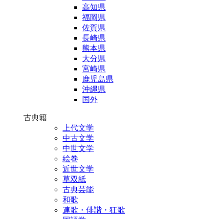
高知県
福岡県
佐賀県
長崎県
熊本県
大分県
宮崎県
鹿児島県
沖縄県
国外
古典籍
上代文学
中古文学
中世文学
絵巻
近世文学
草双紙
古典芸能
和歌
連歌・俳諧・狂歌