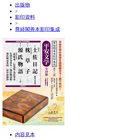
出版物
>
影印資料
>
尊経閣善本影印集成
内容見本