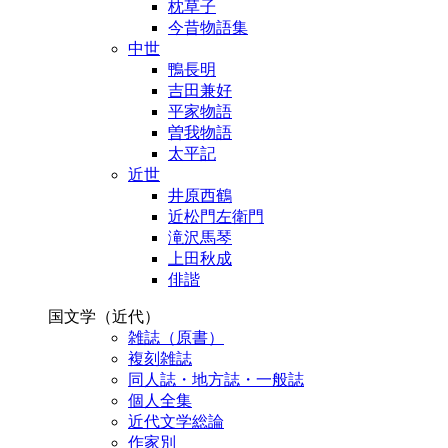
枕草子
今昔物語集
中世
鴨長明
吉田兼好
平家物語
曽我物語
太平記
近世
井原西鶴
近松門左衛門
滝沢馬琴
上田秋成
俳諧
国文学（近代）
雑誌（原書）
複刻雑誌
同人誌・地方誌・一般誌
個人全集
近代文学総論
作家別