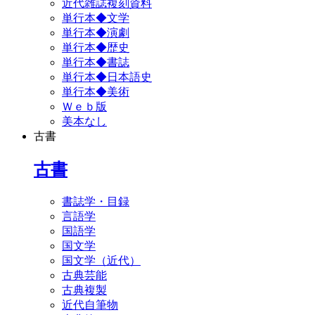
近代雑誌複刻資料
単行本◆文学
単行本◆演劇
単行本◆歴史
単行本◆書誌
単行本◆日本語史
単行本◆美術
Ｗｅｂ版
美本なし
古書
古書
書誌学・目録
言語学
国語学
国文学
国文学（近代）
古典芸能
古典複製
近代自筆物