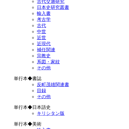
古代交通研究
日本史研究叢書
輸入書
考古学
古代
中世
近世
近現代
補任関連
宗教史
系図・家紋
その他
単行本◆書誌
反町茂雄関連書
目録
その他
単行本◆日本語史
キリシタン版
単行本◆美術