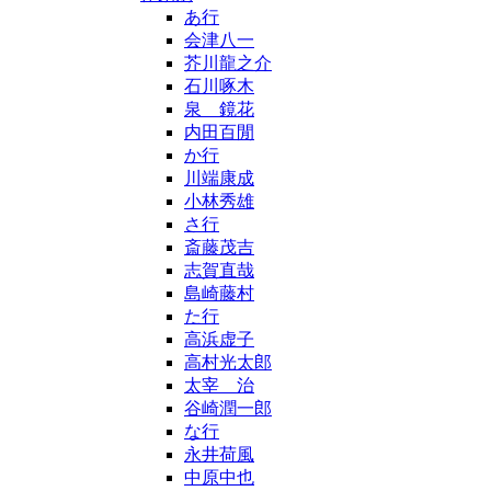
あ行
会津八一
芥川龍之介
石川啄木
泉 鏡花
内田百閒
か行
川端康成
小林秀雄
さ行
斎藤茂吉
志賀直哉
島崎藤村
た行
高浜虚子
高村光太郎
太宰 治
谷崎潤一郎
な行
永井荷風
中原中也