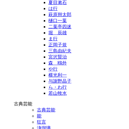
夏目漱石
は行
萩原朔太郎
樋口一葉
二葉亭四迷
堀 辰雄
ま行
正岡子規
三島由紀夫
宮沢賢治
森 鴎外
や行
横光利一
与謝野晶子
ら・わ行
若山牧水
古典芸能
古典芸能
能
狂言
浄瑠璃