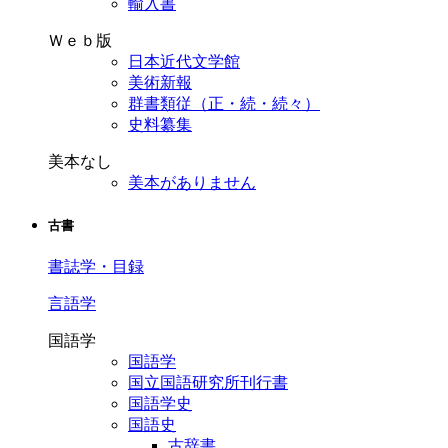
輸入書
Ｗｅｂ版
日本近代文学館
美術新報
群書類従（正・続・続々）
史料纂集
美本なし
美本がありません
古書
書誌学・目録
言語学
国語学
国語学
国立国語研究所刊行書
国語学史
国語史
古辞書