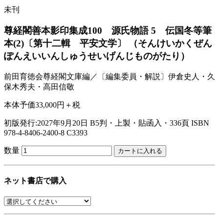
未刊
尊経閣善本影印集成100 源氏物語 5 伝国冬等筆
本(2)〔第十二輯 平安文学〕
（そんけいかくぜん
ぽんえいいんしゅうせいげんじものがたり）
前田育徳会尊経閣文庫編／〔編集委員・解説〕伊倉史人・久
保木秀夫・高田信敬
本体予価33,000円＋税
初版発行:2027年9月20日
B5判・上製・貼函入・336頁
ISBN
978-4-8406-2400-8 C3393
数量
ネット書店で購入