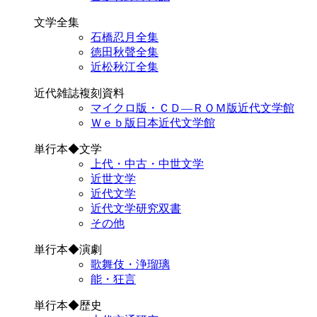
文学全集
石橋忍月全集
徳田秋聲全集
近松秋江全集
近代雑誌複刻資料
マイクロ版・ＣＤ―ＲＯＭ版近代文学館
Ｗｅｂ版日本近代文学館
単行本◆文学
上代・中古・中世文学
近世文学
近代文学
近代文学研究双書
その他
単行本◆演劇
歌舞伎・浄瑠璃
能・狂言
単行本◆歴史