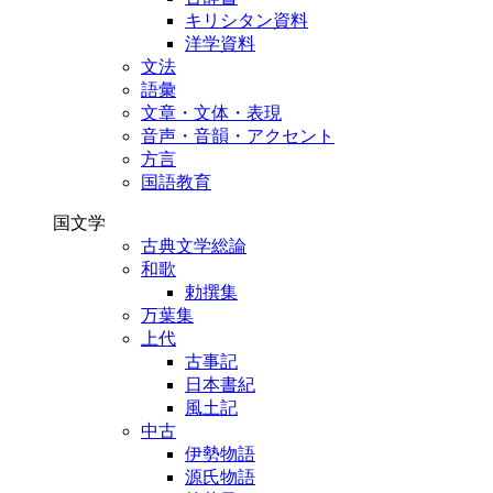
キリシタン資料
洋学資料
文法
語彙
文章・文体・表現
音声・音韻・アクセント
方言
国語教育
国文学
古典文学総論
和歌
勅撰集
万葉集
上代
古事記
日本書紀
風土記
中古
伊勢物語
源氏物語