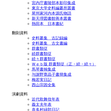
宮内庁書陵部本影印集成
東京大学史料編纂所叢書
尾州家河内本源氏物語
新天理図書館善本叢書
熱田本 日本書紀
翻刻資料
史料纂集 古記録編
史料纂集 古文書編
群書類従
続群書類従
続々群書類従
Ｗｅｂ版 群書類従（正・続・続々）
馬琴書翰集成
与謝野寛晶子書簡集成
梅若実日記
西山宗因全集
演劇資料
近代歌舞伎年表
義太夫年表
喜多村緑郎日記