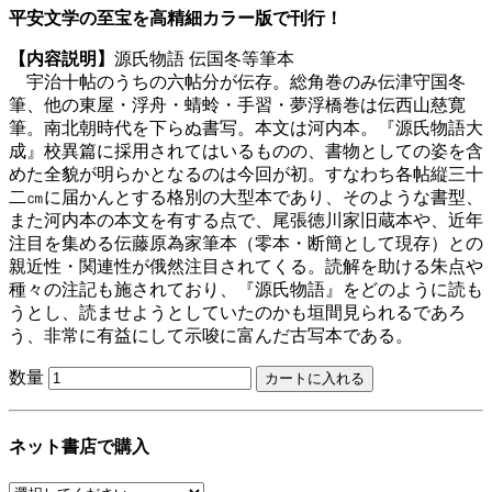
平安文学の至宝を高精細カラー版で刊行！
【内容説明】
源氏物語 伝国冬等筆本
宇治十帖のうちの六帖分が伝存。総角巻のみ伝津守国冬
筆、他の東屋・浮舟・蜻蛉・手習・夢浮橋巻は伝西山慈寛
筆。南北朝時代を下らぬ書写。本文は河内本。『源氏物語大
成』校異篇に採用されてはいるものの、書物としての姿を含
めた全貌が明らかとなるのは今回が初。すなわち各帖縦三十
二㎝に届かんとする格別の大型本であり、そのような書型、
また河内本の本文を有する点で、尾張徳川家旧蔵本や、近年
注目を集める伝藤原為家筆本（零本・断簡として現存）との
親近性・関連性が俄然注目されてくる。読解を助ける朱点や
種々の注記も施されており、『源氏物語』をどのように読も
うとし、読ませようとしていたのかも垣間見られるであろ
う、非常に有益にして示唆に富んだ古写本である。
数量
ネット書店で購入