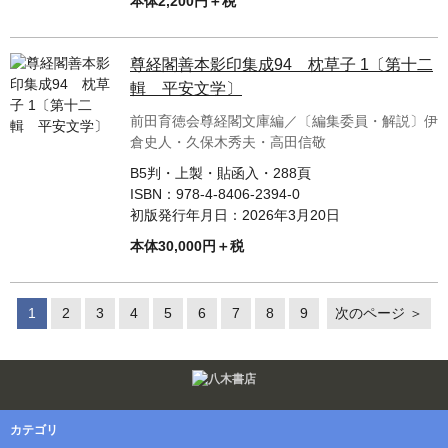
本体2,200円＋税
尊経閣善本影印集成94 枕草子 1〔第十二
輯 平安文学〕
前田育徳会尊経閣文庫編／〔編集委員・解説〕伊
倉史人・久保木秀夫・高田信敬
B5判・上製・貼函入・288頁
ISBN：
978-4-8406-2394-0
初版発行年月日：
2026年3月20日
本体30,000円＋税
1
2
3
4
5
6
7
8
9
次のページ ＞
Twitter
F
カテゴリ