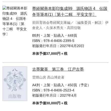
尊経閣善本影印集成99 源氏物語 4 伝国
冬等筆本(1)〔第十二輯 平安文学〕
前田育徳会尊経閣文庫編／〔編集委員・解説〕伊
倉史人・久保木秀夫・高田信敬
B5判・上製・貼函入・448頁
ISBN：
978-4-8406-2399-5
初版発行年月日：
2027年6月20日
本体予価37,000円＋税
古墨聚英 第三巻 江戸古墨
雲煙山房 髙山博史著
A4判・上製・貼函入・450頁（予定）
ISBN：
978-4-8406-2523-4
初版発行年月日：
2027年4月
本体予価30,000円＋税