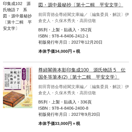
単行本◆日本語史
古書目録
図・源中最秘抄〔第十二輯 平安文学〕
単行本◆美術
前田育徳会尊経閣文庫編／〔編集委員・解説〕伊
倉史人・久保木秀夫・高田信敬
Ｗｅｂ版
B5判・上製・貼函入・352頁
美本なし
ISBN：
978-4-8406-2412-1
初版発行年月日：
2027年12月20日
本体予価34,000円＋税
尊経閣善本影印集成100 源氏物語 5 伝
国冬等筆本(2)〔第十二輯 平安文学〕
前田育徳会尊経閣文庫編／〔編集委員・解説〕伊
倉史人・久保木秀夫・高田信敬
B5判・上製・貼函入・336頁
ISBN：
978-4-8406-2400-8
初版発行年月日：
2027年9月20日
本体予価33,000円＋税