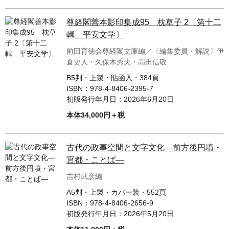
尊経閣善本影印集成95 枕草子 2〔第十二
輯 平安文学〕
前田育徳会尊経閣文庫編／〔編集委員・解説〕伊
倉史人・久保木秀夫・高田信敬
B5判・上製・貼函入・384頁
ISBN：
978-4-8406-2395-7
初版発行年月日：
2026年6月20日
本体34,000円＋税
古代の政事空間と文字文化—前方後円墳・
宮都・ことば—
吉村武彦編
A5判・上製・カバー装・552頁
ISBN：
978-4-8406-2656-9
初版発行年月日：
2026年5月20日