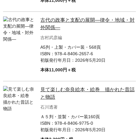
本体11,000円＋税
古代の政事と支配の展開—律令・地域・対
外関係—
吉村武彦編
A5判・上製・カバー装・568頁
ISBN：
978-4-8406-2657-6
初版発行年月日：
2026年5月20日
本体11,000円＋税
見て楽しむ奈良絵本・絵巻 描かれた昔話
と物語
石川透著
Ａ５判・並製・カバー装160頁
ISBN：
978-4-8406-9775-0
初版発行年月日：
2026年5月20日