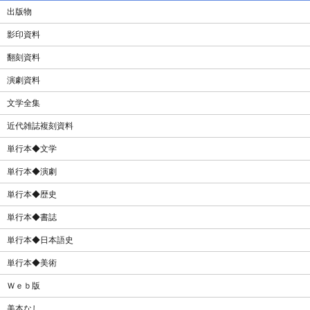
出版物
影印資料
翻刻資料
演劇資料
文学全集
近代雑誌複刻資料
単行本◆文学
単行本◆演劇
単行本◆歴史
単行本◆書誌
単行本◆日本語史
単行本◆美術
Ｗｅｂ版
美本なし