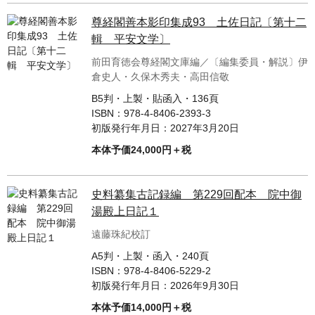
尊経閣善本影印集成93 土佐日記〔第十二
輯 平安文学〕
前田育徳会尊経閣文庫編／〔編集委員・解説〕伊
倉史人・久保木秀夫・高田信敬
B5判・上製・貼函入・136頁
ISBN：
978-4-8406-2393-3
初版発行年月日：
2027年3月20日
本体予価24,000円＋税
史料纂集古記録編 第229回配本 院中御
湯殿上日記１
遠藤珠紀校訂
A5判・上製・函入・240頁
ISBN：
978-4-8406-5229-2
初版発行年月日：
2026年9月30日
本体予価14,000円＋税