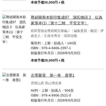
本体予価30,000円＋税
尊経閣善本影印集成97 源氏物語 2 伝為
家筆本(1)〔第十二輯 平安文学〕
前田育徳会尊経閣文庫編／〔編集委員・解説〕伊
倉史人・久保木秀夫・高田信敬
菊倍判・上製・貼函入・144頁
ISBN：
978-4-8406-2397-1
初版発行年月日：
2026年9月20日
本体予価28,000円＋税
古墨聚英 第一巻 唐墨1
雲煙山房 髙山博史著
A4判・上製・貼函入・504頁
ISBN：
978-4-8406-2521-0
初版発行年月日：
2026年8月25日