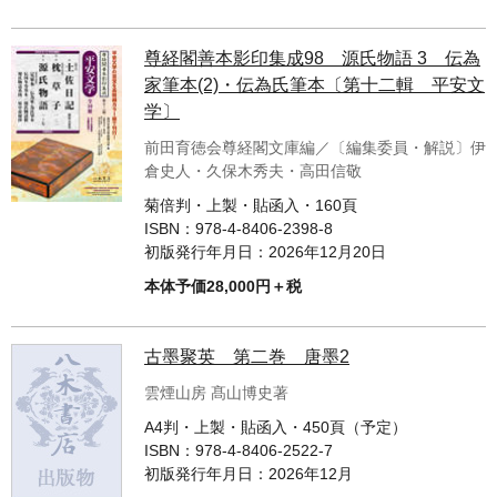
尊経閣善本影印集成98 源氏物語 3 伝為
家筆本(2)・伝為氏筆本〔第十二輯 平安文
学〕
前田育徳会尊経閣文庫編／〔編集委員・解説〕伊
倉史人・久保木秀夫・高田信敬
菊倍判・上製・貼函入・160頁
ISBN：
978-4-8406-2398-8
初版発行年月日：
2026年12月20日
本体予価28,000円＋税
古墨聚英 第二巻 唐墨2
雲煙山房 髙山博史著
A4判・上製・貼函入・450頁（予定）
ISBN：
978-4-8406-2522-7
初版発行年月日：
2026年12月