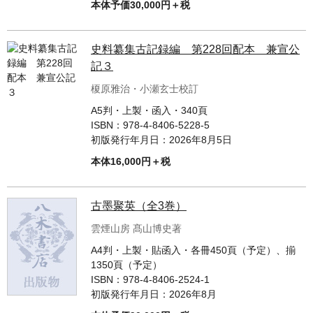
本体予価30,000円＋税
史料纂集古記録編 第228回配本 兼宣公
記３
榎原雅治・小瀬玄士校訂
A5判・上製・函入・340頁
ISBN：
978-4-8406-5228-5
初版発行年月日：
2026年8月5日
本体16,000円＋税
古墨聚英（全3巻）
雲煙山房 髙山博史著
A4判・上製・貼函入・各冊450頁（予定）、揃
1350頁（予定）
ISBN：
978-4-8406-2524-1
初版発行年月日：
2026年8月