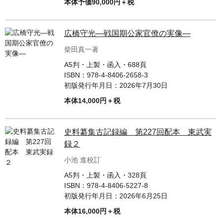
本体予価90,000円＋税
広橋守光—戦国期公家官僚の実像—
柴田真一著
A5判・上製・函入・688頁
ISBN：
978-4-8406-2658-3
初版発行年月日：
2026年7月30日
本体14,000円＋税
史料纂集古記録編 第227回配本 東武実
録２
小池 進校訂
A5判・上製・函入・328頁
ISBN：
978-4-8406-5227-8
初版発行年月日：
2026年6月25日
本体16,000円＋税