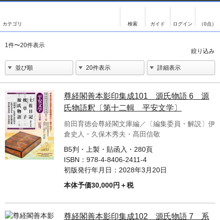
出版物
古書
画像がある商品のみ検索
（0点）
出版物
古書
1件〜20件表示
影印資料
書誌学・目録
翻刻資料
言語学
演劇資料
国語学
尊経閣善本影印集成101 源氏物語 6 源
氏物語釈〔第十二輯 平安文学〕
文学全集
国文学
前田育徳会尊経閣文庫編／〔編集委員・解説〕伊
近代雑誌複刻資料
国文学（近代）
倉史人・久保木秀夫・髙田信敬
単行本◆文学
古典芸能
B5判・上製・貼函入・280頁
ISBN：
978-4-8406-2411-4
単行本◆演劇
古典複製
初版発行年月日：
2028年3月20日
単行本◆歴史
近代自筆物
本体予価30,000円＋税
単行本◆書誌
古典籍
尊経閣善本影印集成102 源氏物語 7 系