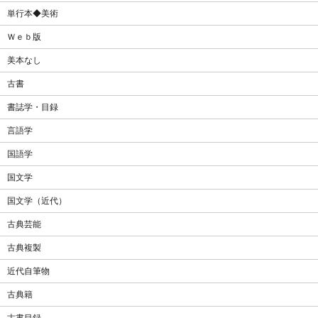
単行本◆美術
Ｗｅｂ版
美本なし
古書
書誌学・目録
言語学
国語学
国文学
国文学（近代）
古典芸能
古典複製
近代自筆物
古典籍