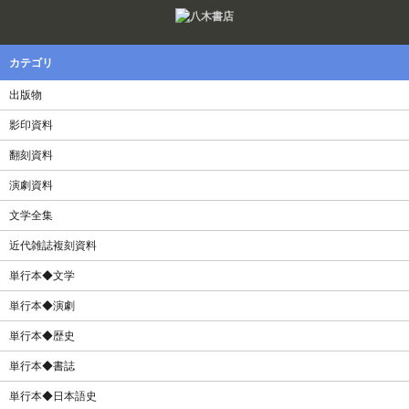
Twitter
F
カテゴリ
出版物
影印資料
翻刻資料
演劇資料
文学全集
近代雑誌複刻資料
単行本◆文学
単行本◆演劇
単行本◆歴史
単行本◆書誌
単行本◆日本語史