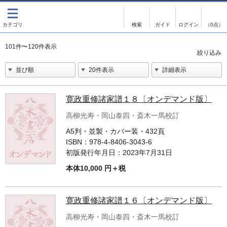
出版物
古書
画像がある商品のみ検索
（0点）
出版物
古書
101件〜120件表示
影印資料
書誌学・目録
翻刻資料
言語学
演劇資料
国語学
カテゴリー
寛政重修諸家譜１８〔オンデマンド版〕
文学全集
国文学
高柳光寿・岡山泰四・斎木一馬校訂
全商品一覧
A5判・並製・カバー装・432頁
近代雑誌複刻資料
国文学（近代）
出版物
ISBN：
978-4-8406-3043-6
単行本◆文学
古典芸能
古書
初版発行年月日：
2023年7月31日
本体10,000 円＋税
単行本◆演劇
古典複製
単行本◆歴史
近代自筆物
寛政重修諸家譜１６〔オンデマンド版〕
単行本◆書誌
古典籍
高柳光寿・岡山泰四・斎木一馬校訂