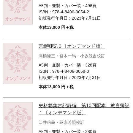
A5判・並製・カバー装・496頁
ISBN：
978-4-8406-3054-2
初版発行年月日：
2023年7月31日
本体13,000 円＋税
言継卿記６〔オンデマンド版〕
高橋隆三・斎木一馬・小坂浅吉校訂
A5判・並製・カバー装・328頁
ISBN：
978-4-8406-3058-0
初版発行年月日：
2023年7月31日
本体13,000 円＋税
史料纂集古記録編 第10回配本 教言卿記
１〔オンデマンド版〕
臼井信義・嗣永芳照校訂
A5判・並製・カバー装・280頁