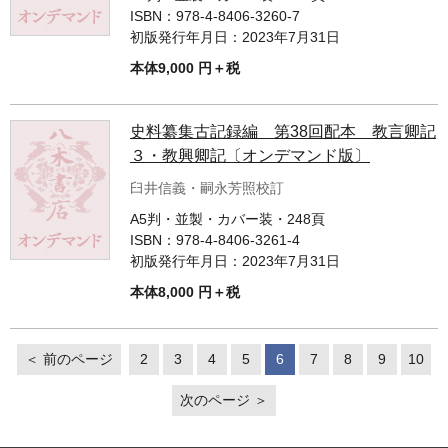
ISBN：
978-4-8406-3260-7
初版発行年月日：
2023年7月31日
本体9,000 円＋税
史料纂集古記録編 第38回配本 教言卿記
３・教興卿記〔オンデマンド版〕
臼井信義・嗣永芳照校訂
A5判・並製・カバー装・248頁
ISBN：
978-4-8406-3261-4
初版発行年月日：
2023年7月31日
本体8,000 円＋税
＜ 前のページ
2
3
4
5
6
7
8
9
10
次のページ ＞