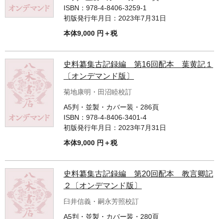
ISBN：
978-4-8406-3259-1
初版発行年月日：
2023年7月31日
本体9,000 円＋税
史料纂集古記録編 第16回配本 葉黄記１
〔オンデマンド版〕
菊地康明・田沼睦校訂
A5判・並製・カバー装・286頁
ISBN：
978-4-8406-3401-4
初版発行年月日：
2023年7月31日
本体9,000 円＋税
史料纂集古記録編 第20回配本 教言卿記
２〔オンデマンド版〕
臼井信義・嗣永芳照校訂
A5判・並製・カバー装・280頁