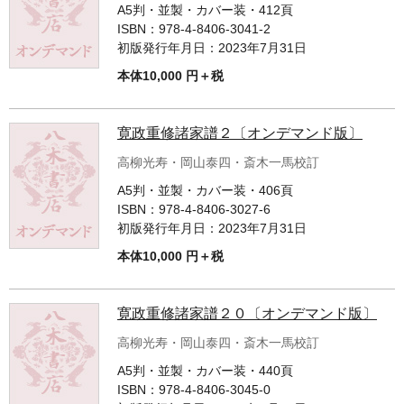
単行本◆日本語史
古書目録
A5判・並製・カバー装・412頁
ISBN：
978-4-8406-3041-2
単行本◆美術
初版発行年月日：
2023年7月31日
Ｗｅｂ版
本体10,000 円＋税
美本なし
寛政重修諸家譜２〔オンデマンド版〕
高柳光寿・岡山泰四・斎木一馬校訂
A5判・並製・カバー装・406頁
ISBN：
978-4-8406-3027-6
初版発行年月日：
2023年7月31日
本体10,000 円＋税
寛政重修諸家譜２０〔オンデマンド版〕
高柳光寿・岡山泰四・斎木一馬校訂
A5判・並製・カバー装・440頁
ISBN：
978-4-8406-3045-0