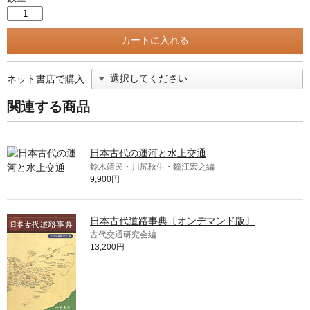
ネット書店で購入
関連する商品
日本古代の運河と水上交通
鈴木靖民・川尻秋生・鐘江宏之編
9,900円
日本古代道路事典〔オンデマンド版〕
古代交通研究会編
13,200円