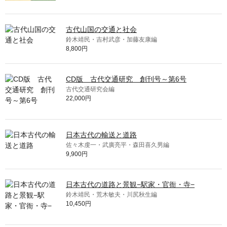
古代山国の交通と社会
鈴木靖民・吉村武彦・加藤友康編
8,800円
CD版 古代交通研究 創刊号～第6号
古代交通研究会編
22,000円
日本古代の輸送と道路
佐々木虔一・武廣亮平・森田喜久男編
9,900円
日本古代の道路と景観−駅家・官衙・寺−
鈴木靖民・荒木敏夫・川尻秋生編
10,450円