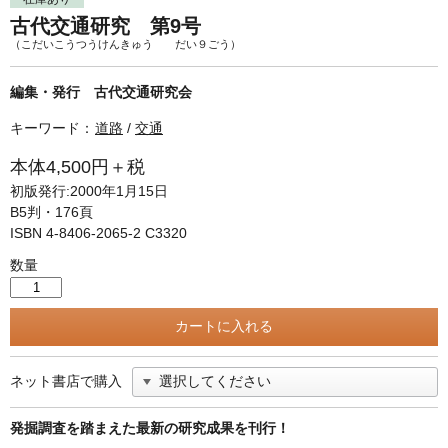
単行本◆日本語史
古書目録
古代交通研究 第9号
単行本◆美術
（こだいこうつうけんきゅう だい９ごう）
Ｗｅｂ版
編集・発行 古代交通研究会
美本なし
キーワード：
道路
/
交通
本体4,500円＋税
初版発行:2000年1月15日
B5判・176頁
ISBN 4-8406-2065-2 C3320
数量
ネット書店で購入
発掘調査を踏まえた最新の研究成果を刊行！