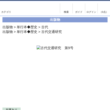
出版物
古書
画像がある商品のみ検索
（0点）
出版物
出版物
古書
出版物
>
単行本◆歴史
>
古代
影印資料
書誌学・目録
出版物
>
単行本◆歴史
>
古代交通研究
翻刻資料
言語学
演劇資料
国語学
文学全集
国文学
近代雑誌複刻資料
国文学（近代）
単行本◆文学
古典芸能
単行本◆演劇
古典複製
単行本◆歴史
近代自筆物
単行本◆書誌
古典籍
在庫あり