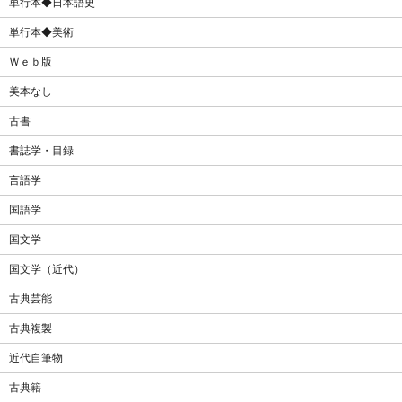
単行本◆日本語史
単行本◆美術
Ｗｅｂ版
美本なし
古書
書誌学・目録
言語学
国語学
国文学
国文学（近代）
古典芸能
古典複製
近代自筆物
古典籍