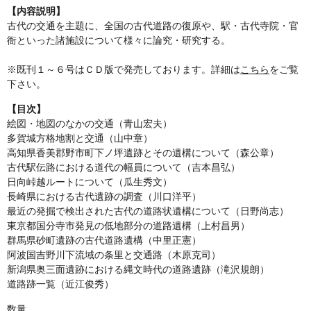
【内容説明】
古代の交通を主題に、全国の古代道路の復原や、駅・古代寺院・官
衙といった諸施設について様々に論究・研究する。
※既刊１～６号はＣＤ版で発売しております。詳細は
こちら
をご覧
下さい。
【目次】
絵図・地図のなかの交通（青山宏夫）
多賀城方格地割と交通（山中章）
高知県香美郡野市町下ノ坪遺跡とその遺構について（森公章）
古代駅伝路における道代の幅員について（吉本昌弘）
日向峠越ルートについて（瓜生秀文）
長崎県における古代遺跡の調査（川口洋平）
最近の発掘で検出された古代の道路状遺構について（日野尚志）
東京都国分寺市発見の低地部分の道路遺構（上村昌男）
群馬県砂町遺跡の古代道路遺構（中里正憲）
阿波国吉野川下流域の条里と交通路（木原克司）
新潟県奥三面遺跡における縄文時代の道路遺跡（滝沢規朗）
道路跡一覧（近江俊秀）
数量