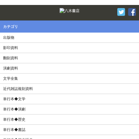
Twitter
F
カテゴリ
出版物
影印資料
翻刻資料
演劇資料
文学全集
近代雑誌複刻資料
単行本◆文学
単行本◆演劇
単行本◆歴史
単行本◆書誌