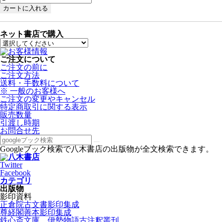
ネット書店で購入
ご注文について
ご注文の前に
ご注文方法
送料・手数料について
※ 一般のお客様へ
ご注文の変更やキャンセル
特定商取引に関する表示
販売数量
引渡し時期
お問合せ先
Googleブック検索で八木書店の出版物が全文検索できます。
Twitter
Facebook
カテゴリ
出版物
影印資料
正倉院古文書影印集成
尊経閣善本影印集成
鉄心斎文庫 伊勢物語古注釈叢刊