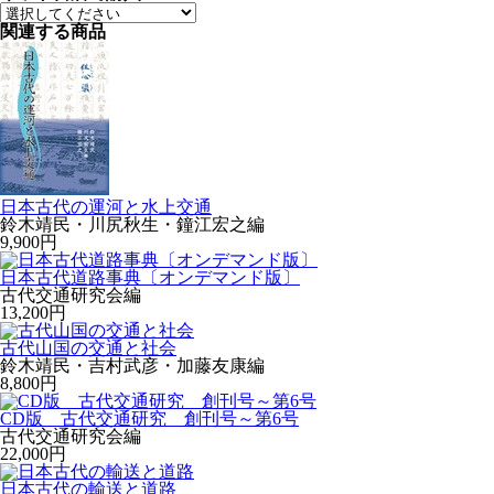
関連する商品
日本古代の運河と水上交通
鈴木靖民・川尻秋生・鐘江宏之編
9,900円
日本古代道路事典〔オンデマンド版〕
古代交通研究会編
13,200円
古代山国の交通と社会
鈴木靖民・吉村武彦・加藤友康編
8,800円
CD版 古代交通研究 創刊号～第6号
古代交通研究会編
22,000円
日本古代の輸送と道路