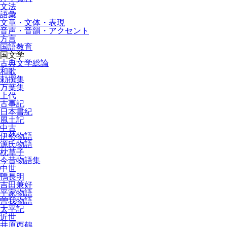
文法
語彙
文章・文体・表現
音声・音韻・アクセント
方言
国語教育
国文学
古典文学総論
和歌
勅撰集
万葉集
上代
古事記
日本書紀
風土記
中古
伊勢物語
源氏物語
枕草子
今昔物語集
中世
鴨長明
吉田兼好
平家物語
曽我物語
太平記
近世
井原西鶴