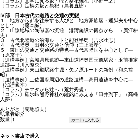
〔コラム〕文学に見る坂・峠と祭祀儀礼（小野一之）
〔コラム〕足柄の坂と祭祀（鳥養直樹）
Ⅳ部 日本古代の道路と交通の実態
１ 地方から都を往来する人びと—地方豪族層・運脚夫を中心
として—（藤本誠）
２ 山陰地域の陶磁器の流通—港湾施設の観点から—（廣江耕
史）
３ 古代北陸道の沿海ルートと能登半島（吉永壮志）
４ 古代陸奥・出羽の交通と信仰（三上喜孝）
５ 東国の交通と交通路の特色—古代常陸国を中心として—
（原京子）
〔遺構事例〕宮城県原遺跡—東山道陸奥国玉前駅家・玉前推定
遺跡—（川又隆央）
〔遺構事例〕東山道駅路牛堀・矢ノ原ルートの新例（和久裕
昭）
〔遺構事例〕土佐国府周辺の道路遺構—高田遺跡を中心に—
（池澤俊幸）
〔コラム〕チマタから辻へ（荒井秀規）
〔コラム〕碓氷峠熊野神社の鐘銘にみえる「臼井到下」（高橋
人夢）
あとがき（菊地照夫）
執筆者紹介
数量
ネット書店で購入