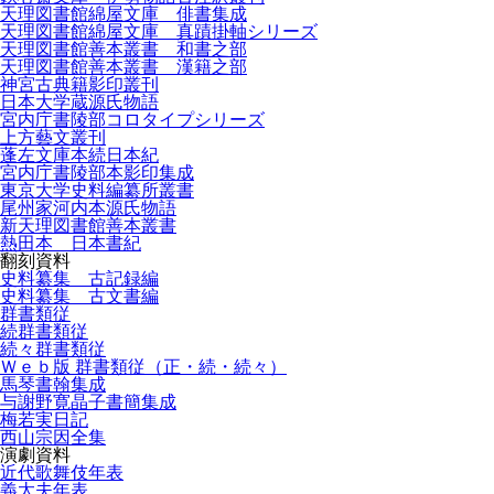
天理図書館綿屋文庫 俳書集成
天理図書館綿屋文庫 真蹟掛軸シリーズ
天理図書館善本叢書 和書之部
天理図書館善本叢書 漢籍之部
神宮古典籍影印叢刊
日本大学蔵源氏物語
宮内庁書陵部コロタイプシリーズ
上方藝文叢刊
蓬左文庫本続日本紀
宮内庁書陵部本影印集成
東京大学史料編纂所叢書
尾州家河内本源氏物語
新天理図書館善本叢書
熱田本 日本書紀
翻刻資料
史料纂集 古記録編
史料纂集 古文書編
群書類従
続群書類従
続々群書類従
Ｗｅｂ版 群書類従（正・続・続々）
馬琴書翰集成
与謝野寛晶子書簡集成
梅若実日記
西山宗因全集
演劇資料
近代歌舞伎年表
義太夫年表