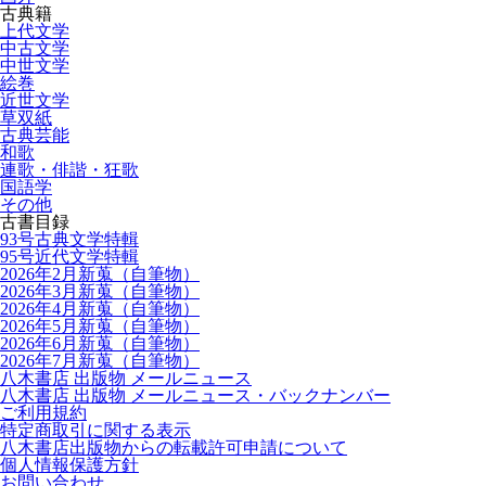
古典籍
上代文学
中古文学
中世文学
絵巻
近世文学
草双紙
古典芸能
和歌
連歌・俳諧・狂歌
国語学
その他
古書目録
93号古典文学特輯
95号近代文学特輯
2026年2月新蒐（自筆物）
2026年3月新蒐（自筆物）
2026年4月新蒐（自筆物）
2026年5月新蒐（自筆物）
2026年6月新蒐（自筆物）
2026年7月新蒐（自筆物）
八木書店 出版物 メールニュース
八木書店 出版物 メールニュース・バックナンバー
ご利用規約
特定商取引に関する表示
八木書店出版物からの転載許可申請について
個人情報保護方針
お問い合わせ