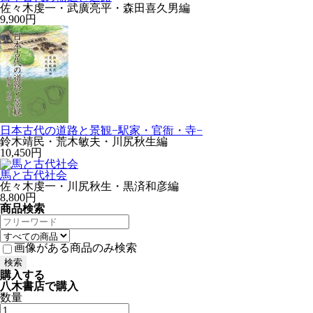
佐々木虔一・武廣亮平・森田喜久男編
9,900円
日本古代の道路と景観−駅家・官衙・寺−
鈴木靖民・荒木敏夫・川尻秋生編
10,450円
馬と古代社会
佐々木虔一・川尻秋生・黒済和彦編
8,800円
商品検索
画像がある商品のみ検索
購入する
八木書店で購入
数量