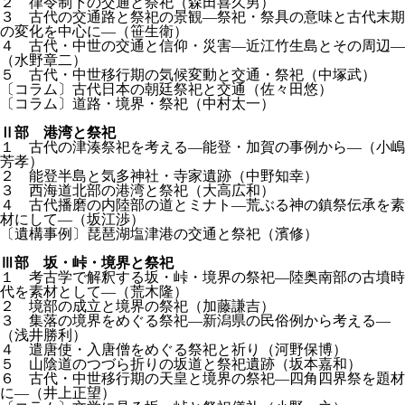
２ 律令制下の交通と祭祀（森田喜久男）
３ 古代の交通路と祭祀の景観—祭祀・祭具の意味と古代末期
の変化を中心に—（笹生衛）
４ 古代・中世の交通と信仰・災害—近江竹生島とその周辺—
（水野章二）
５ 古代・中世移行期の気候変動と交通・祭祀（中塚武）
〔コラム〕古代日本の朝廷祭祀と交通（佐々田悠）
〔コラム〕道路・境界・祭祀（中村太一）
Ⅱ部 港湾と祭祀
１ 古代の津湊祭祀を考える—能登・加賀の事例から—（小嶋
芳孝）
２ 能登半島と気多神社・寺家遺跡（中野知幸）
３ 西海道北部の港湾と祭祀（大高広和）
４ 古代播磨の内陸部の道とミナト—荒ぶる神の鎮祭伝承を素
材にして—（坂江渉）
〔遺構事例〕琵琶湖塩津港の交通と祭祀（濱修）
Ⅲ部 坂・峠・境界と祭祀
１ 考古学で解釈する坂・峠・境界の祭祀—陸奥南部の古墳時
代を素材として—（荒木隆）
２ 境部の成立と境界の祭祀（加藤謙吉）
３ 集落の境界をめぐる祭祀—新潟県の民俗例から考える—
（浅井勝利）
４ 遣唐使・入唐僧をめぐる祭祀と祈り（河野保博）
５ 山陰道のつづら折りの坂道と祭祀遺跡（坂本嘉和）
６ 古代・中世移行期の天皇と境界の祭祀—四角四界祭を題材
に—（井上正望）