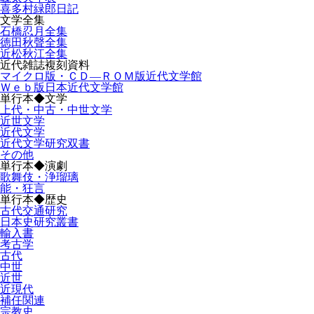
喜多村緑郎日記
文学全集
石橋忍月全集
徳田秋聲全集
近松秋江全集
近代雑誌複刻資料
マイクロ版・ＣＤ―ＲＯＭ版近代文学館
Ｗｅｂ版日本近代文学館
単行本◆文学
上代・中古・中世文学
近世文学
近代文学
近代文学研究双書
その他
単行本◆演劇
歌舞伎・浄瑠璃
能・狂言
単行本◆歴史
古代交通研究
日本史研究叢書
輸入書
考古学
古代
中世
近世
近現代
補任関連
宗教史