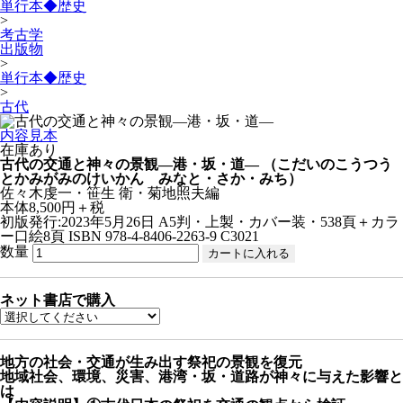
単行本◆歴史
>
考古学
出版物
>
単行本◆歴史
>
古代
内容見本
在庫あり
古代の交通と神々の景観—港・坂・道—
（こだいのこうつう
とかみがみのけいかん みなと・さか・みち）
佐々木虔一・笹生 衛・菊地照夫編
本体8,500円＋税
初版発行:2023年5月26日
A5判・上製・カバー装・538頁＋カラ
ー口絵8頁
ISBN 978-4-8406-2263-9 C3021
数量
ネット書店で購入
地方の社会・交通が生み出す祭祀の景観を復元
地域社会、環境、災害、港湾・坂・道路が神々に与えた影響と
は