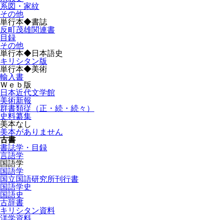
系図・家紋
その他
単行本◆書誌
反町茂雄関連書
目録
その他
単行本◆日本語史
キリシタン版
単行本◆美術
輸入書
Ｗｅｂ版
日本近代文学館
美術新報
群書類従（正・続・続々）
史料纂集
美本なし
美本がありません
古書
書誌学・目録
言語学
国語学
国語学
国立国語研究所刊行書
国語学史
国語史
古辞書
キリシタン資料
洋学資料