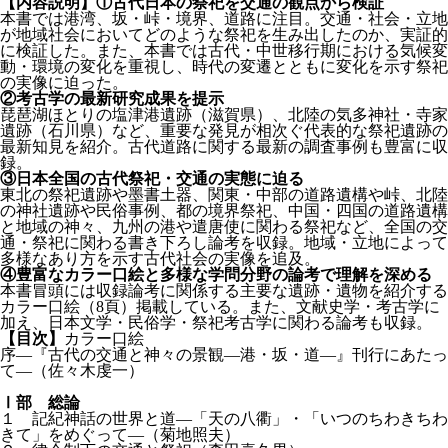
【内容説明】
①古代日本の祭祀を交通の観点から検証
本書では港湾、坂・峠・境界、道路に注目。交通・社会・立地
が地域社会においてどのような祭祀を生み出したのか、実証的
に検証した。また、本書では古代・中世移行期における気候変
動・環境の変化を重視し、時代の変遷とともに変化を示す祭祀
の実像に迫った。
②考古学の最新研究成果を提示
琵琶湖ほとりの塩津港遺跡（滋賀県）、北陸の気多神社・寺家
遺跡（石川県）など、重要な発見が相次ぐ代表的な祭祀遺跡の
最新知見を紹介。古代道路に関する最新の調査事例も豊富に収
録。
③日本全国の古代祭祀・交通の実態に迫る
東北の祭祀遺跡や墨書土器、関東・中部の道路遺構や峠、北陸
の神社遺跡や民俗事例、都の境界祭祀、中国・四国の道路遺構
と地域の神々、九州の港や遣唐使に関わる祭祀など、全国の交
通・祭祀に関わる書き下ろし論考を収録。地域・立地によって
多様なあり方を示す古代社会の実像を追及。
④豊富なカラー口絵と多様な学問分野の論考で理解を深める
本書冒頭には収録論考に関係する主要な遺跡・遺物を紹介する
カラー口絵（8頁）掲載している。また、文献史学・考古学に
加え、日本文学・民俗学・祭祀考古学に関わる論考も収録。
【目次】
カラー口絵
序—『古代の交通と神々の景観—港・坂・道—』刊行にあたっ
て—（佐々木虔一）
Ⅰ部 総論
１ 記紀神話の世界と道—「天の八衢」・「いつのちわきちわ
きて」をめぐって—（菊地照夫）