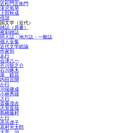
近松門左衛門
滝沢馬琴
上田秋成
俳諧
国文学（近代）
雑誌（原書）
複刻雑誌
同人誌・地方誌・一般誌
個人全集
近代文学総論
作家別
あ行
会津八一
芥川龍之介
石川啄木
泉 鏡花
内田百閒
か行
川端康成
小林秀雄
さ行
斎藤茂吉
志賀直哉
島崎藤村
た行
高浜虚子
高村光太郎
太宰 治