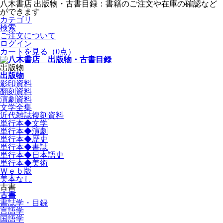
八木書店 出版物・古書目録：書籍のご注文や在庫の確認など
ができます
カテゴリ
検索
ご注文について
ログイン
カートを見る
（0点）
出版物
出版物
影印資料
翻刻資料
演劇資料
文学全集
近代雑誌複刻資料
単行本◆文学
単行本◆演劇
単行本◆歴史
単行本◆書誌
単行本◆日本語史
単行本◆美術
Ｗｅｂ版
美本なし
古書
古書
書誌学・目録
言語学
国語学