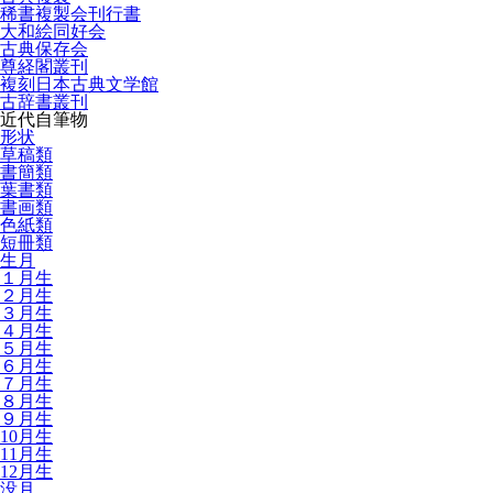
稀書複製会刊行書
大和絵同好会
古典保存会
尊経閣叢刊
複刻日本古典文学館
古辞書叢刊
近代自筆物
形状
草稿類
書簡類
葉書類
書画類
色紙類
短冊類
生月
１月生
２月生
３月生
４月生
５月生
６月生
７月生
８月生
９月生
10月生
11月生
12月生
没月