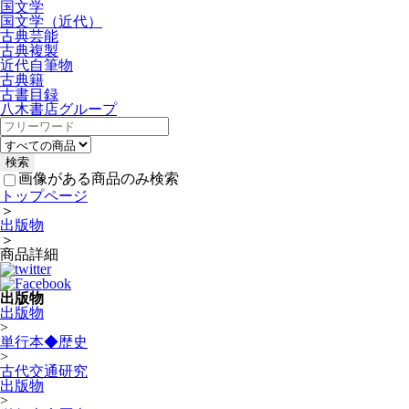
国文学
国文学（近代）
古典芸能
古典複製
近代自筆物
古典籍
古書目録
八木書店グループ
画像がある商品のみ検索
トップページ
＞
出版物
＞
商品詳細
出版物
出版物
>
単行本◆歴史
>
古代交通研究
出版物
>