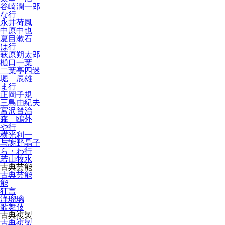
谷崎潤一郎
な行
永井荷風
中原中也
夏目漱石
は行
萩原朔太郎
樋口一葉
二葉亭四迷
堀 辰雄
ま行
正岡子規
三島由紀夫
宮沢賢治
森 鴎外
や行
横光利一
与謝野晶子
ら・わ行
若山牧水
古典芸能
古典芸能
能
狂言
浄瑠璃
歌舞伎
古典複製
古典複製