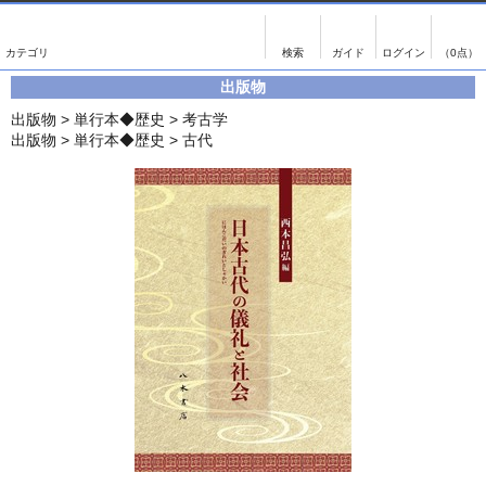
出版物
古書
画像がある商品のみ検索
（0点）
出版物
出版物
古書
出版物
>
単行本◆歴史
>
考古学
影印資料
書誌学・目録
出版物
>
単行本◆歴史
>
古代
翻刻資料
言語学
演劇資料
国語学
文学全集
国文学
近代雑誌複刻資料
国文学（近代）
単行本◆文学
古典芸能
単行本◆演劇
古典複製
単行本◆歴史
近代自筆物
単行本◆書誌
古典籍