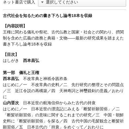
ネット書店で購入
古代社会を知るための書き下ろし論考18本を収録
【内容説明】
王権に関わる儀礼や祭祀、古代仏教と国家・社会との関わり、摂関
制を含めた広義の政務と典籍・文物——最新の研究成果を踏まえた
書き下ろし論考18本を収録
【目次】
はしがき
西本昌弘
第一部 儀礼と王権
西本昌弘
不改常典と神祇令践祚条
はじめに／一 不改常典の史料／二 先行研究の整理とその問題点
／三 近江令説の再構築／四 天神寿詞と神璽鏡剣の意義／おわり
に
山内晋次
日本近世の航海信仰からみた古代の持衰
はじめに／一 日本近世の漂流記にみえる「断髪祈願習俗」／二
「断髪祈願習俗」の意味に関するこれまでの研究／三 中国・朝鮮
史料に「断髪祈願習俗」を探る／四 古代中国の毛髪観念と断髪祈
願習俗／五 日本古代の「持衰」をめぐって／おわりに