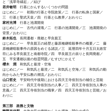
と「浅草寺縁起」／結び
若井敏明
行基にかんするいくつかの問題
はじめに／一 初期の行基と寺院政策／二 行基の転身と国家／
三 行基と聖武天皇／四 行基と仏教界／おわりに
家村光博
行基と池溝開発
はじめに／一 古代の灌漑／二 行基の池溝開発／三 池溝開発の
背景／おわりに
鈴木拓也
長岡遷都・廃都と早良親王
はじめに／一 早良親王の経歴と藤原種継暗殺事件の概要／二 藤
原種継暗殺事件の原因をめぐる諸説／三 延暦四年十月五日太政官
符にみる早良親王と南都寺院／四 早良親王の祟りと長岡廃都／
五 平安遷都以後の怨霊問題／むすびにかえて
櫻木 潤
和気氏と最澄・空海
はじめに／一 和気氏と最澄／二 和気氏と空海／三 和気氏の動
向からみた平安仏教の潮流／おわりに
山口哲史
平安時代中後期における四天王寺俗別当の補任と芸能
はじめに／一 四天王寺俗別当の人事／二 四天王寺俗別当人事の
意義／三 四天王寺俗別当の職掌／四 四天王寺俗別当と芸能／お
わりに
第三部 政務と文物
鴨野有佳梨
太政大臣の権能からみた摂政・関白の成立