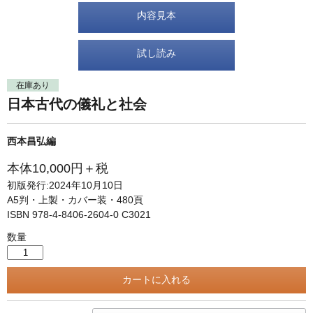
単行本◆日本語史
古書目録
内容見本
単行本◆美術
Ｗｅｂ版
試し読み
美本なし
在庫あり
日本古代の儀礼と社会
西本昌弘編
本体10,000円＋税
初版発行:2024年10月10日
A5判・上製・カバー装・480頁
ISBN 978-4-8406-2604-0 C3021
数量