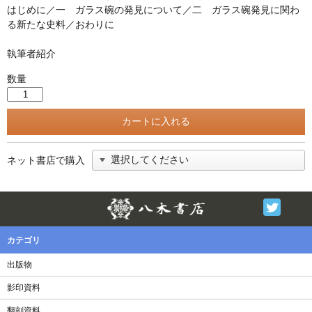
はじめに／一 ガラス碗の発見について／二 ガラス碗発見に関わ
る新たな史料／おわりに
執筆者紹介
数量
ネット書店で購入
Twitter
F
カテゴリ
出版物
影印資料
翻刻資料