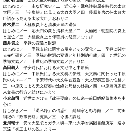
はじめに／一 主な研究史／二 近江令・飛鳥浄御原令時代の太政
大臣／三 『令集解』に見える太政大臣／四 藤原良房の任太政大
臣詔から見える太政大臣／おわりに
鈴木景二
大極殿炎上と清和天皇の退位
はじめに／一 応天門の変と清和天皇／二 大極殿・朝堂院の炎上
と退位／三 大極殿炎上と伴善男の怨霊／むすび
藤井貴之
季禄の変遷と財源
はじめに／一 季禄支給に関する規定とその変化／二 季禄に関す
る先行研究／三 季禄の財源の変遷と年料別納租穀／四 九世紀の
季禄支給／五 十世紀の季禄支給／おわりに
高田義人
平安時代における天文勘申と中原氏
はじめに／一 中原氏による天文奏の伝統—天文奏に関わった中原
氏の人々—／二 平安時代の天文学習宣旨・天文密奏宣旨の性格／
三 中原氏による天文密奏の途絶と局務の移動／四 中原嫡流家伝
来文書の行方／結びにかえて
小倉慈司
近世における『政事要略』の伝来—前田綱紀蒐集本を中
心に—
はしがき／一 『退私録』の信憑性—醍醐家と彰考館—／二 前田
綱紀の『政事要略』蒐集／三 今後の課題
並河暢子
安閑天皇陵とガラス碗—東北大学附属図書館所蔵 速水
宗達『御玉まりの説』より—