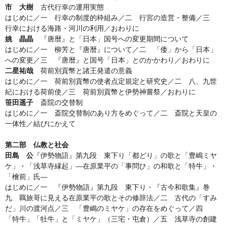
市 大樹
古代行幸の運用実態
はじめに／一 行幸の制度的枠組み／二 行宮の造営・整備／三
行幸における海路・河川の利用／おわりに
姚 晶晶
『唐暦』と「日本」国号への変更期間について
はじめに／一 柳芳と『唐暦』について／二 「倭」から「日本」
への変更／三 『唐暦』と国号「日本」とのかかわり／おわりに
二星祐哉
荷前別貢幣と諸王発遣の意義
はじめに／一 荷前別貢幣の使者点定規定と研究史／二 八、九世
紀における荷前使／三 荷前別貢幣と伊勢神嘗祭／おわりに
笹田遥子
斎院の交替制
はじめに／一 斎院交替制のあり方をめぐって／二 斎院と天皇の
一体性／結びにかえて
第二部 仏教と社会
田島 公
『伊勢物語』第九段 東下り「都どり」の歌と「豊嶋ミヤ
ケ」・「浅草寺縁起」—在原業平の「事問ひ」の和歌と「特牛」・
「檜前」氏—
はじめに／一 『伊勢物語』第九段 東下り・『古今和歌集』巻
九 羈旅哥に見える在原業平の歌とその修辞法／二 古代の「すみ
だ」川の渡河点／三 「豊嶋のミヤケ」の存在をめぐって／四
「特牛」「牡牛」と「ミヤケ」（三宅・屯倉）／五 浅草寺の創建