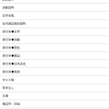
演劇資料
文学全集
近代雑誌複刻資料
単行本◆文学
単行本◆演劇
単行本◆歴史
単行本◆書誌
単行本◆日本語史
単行本◆美術
Ｗｅｂ版
美本なし
古書
書誌学・目録