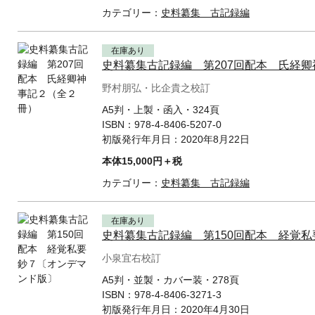
カテゴリー：
史料纂集 古記録編
在庫あり
史料纂集古記録編 第207回配本 氏経
野村朋弘・比企貴之校訂
A5判・上製・函入・324頁
ISBN：
978-4-8406-5207-0
初版発行年月日：
2020年8月22日
本体15,000円＋税
カテゴリー：
史料纂集 古記録編
在庫あり
史料纂集古記録編 第150回配本 経覚
小泉宜右校訂
A5判・並製・カバー装・278頁
ISBN：
978-4-8406-3271-3
初版発行年月日：
2020年4月30日