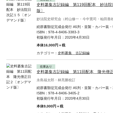
史料纂集古記録編 第119回配本 妙法
版〕
妙法院史研究会（村山修一・今中寛司・杣田善
続群書類従完成会発行 A5判・並製・カバー装・5
ISBN：
978-4-8406-3383-3
初版発行年月日：
2020年4月30日
本体16,000円＋税
カテゴリー：
史料纂集 古記録編
在庫あり
史料纂集古記録編 第11回配本 隆光僧
永島福太郎・林亮勝校訂
続群書類従完成会発行 A5判・並製・カバー装・2
ISBN：
978-4-8406-3405-2
初版発行年月日：
2020年4月30日
本体9,000円＋税