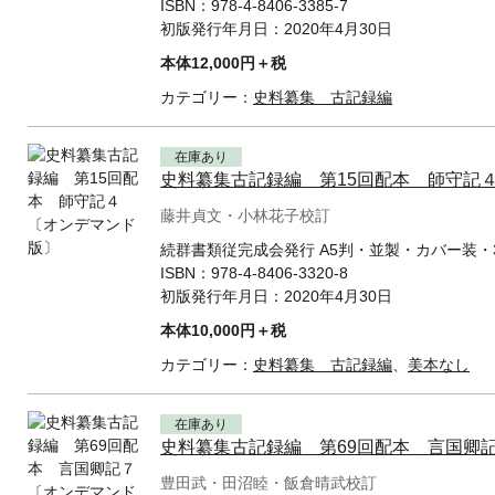
ISBN：
978-4-8406-3385-7
初版発行年月日：
2020年4月30日
本体12,000円＋税
カテゴリー：
史料纂集 古記録編
在庫あり
史料纂集古記録編 第15回配本 師守記
藤井貞文・小林花子校訂
続群書類従完成会発行 A5判・並製・カバー装・3
ISBN：
978-4-8406-3320-8
初版発行年月日：
2020年4月30日
本体10,000円＋税
カテゴリー：
史料纂集 古記録編
、
美本なし
在庫あり
史料纂集古記録編 第69回配本 言国卿
豊田武・田沼睦・飯倉晴武校訂