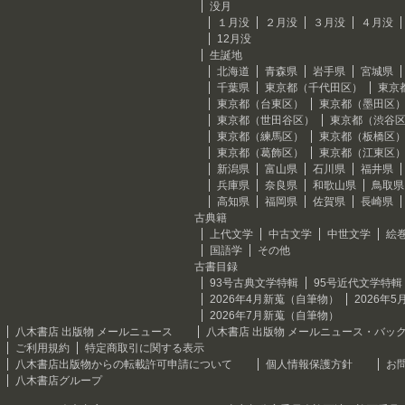
没月
１月没
２月没
３月没
４月没
12月没
生誕地
北海道
青森県
岩手県
宮城県
千葉県
東京都（千代田区）
東京
東京都（台東区）
東京都（墨田区
東京都（世田谷区）
東京都（渋谷
東京都（練馬区）
東京都（板橋区
東京都（葛飾区）
東京都（江東区
新潟県
富山県
石川県
福井県
兵庫県
奈良県
和歌山県
鳥取県
高知県
福岡県
佐賀県
長崎県
古典籍
上代文学
中古文学
中世文学
絵
国語学
その他
古書目録
93号古典文学特輯
95号近代文学特輯
2026年4月新蒐（自筆物）
2026年
2026年7月新蒐（自筆物）
八木書店 出版物 メールニュース
八木書店 出版物 メールニュース・バッ
ご利用規約
特定商取引に関する表示
八木書店出版物からの転載許可申請について
個人情報保護方針
お
八木書店グループ