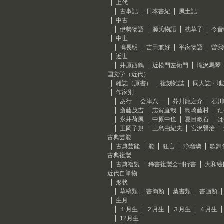
上代
古事記
日本書紀
風土記
中古
伊勢物語
源氏物語
枕草子
今昔
中世
鴨長明
吉田兼好
平家物語
曽我
近世
井原西鶴
近松門左衛門
滝沢馬琴
国文学（近代）
雑誌（原書）
複刻雑誌
同人誌・地
作家別
あ行
会津八一
芥川龍之介
石川
斎藤茂吉
志賀直哉
島崎藤村
た
永井荷風
中原中也
夏目漱石
は
正岡子規
三島由紀夫
宮沢賢治
古典芸能
古典芸能
能
狂言
浄瑠璃
歌舞
古典複製
古典複製
稀書複製会刊行書
大和絵
近代自筆物
形状
草稿類
書簡類
葉書類
書画類
生月
１月生
２月生
３月生
４月生
12月生