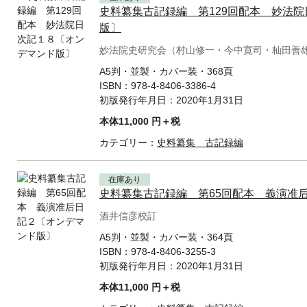
史料纂集古記録編 第129回配本 妙法
版〕
妙法院史研究会（村山修一・今中寛司・杣田善
A5判・並製・カバー装・368頁
ISBN：
978-4-8406-3386-4
初版発行年月日：
2020年1月31日
本体11,000 円＋税
カテゴリー：
史料纂集 古記録編
在庫あり
史料纂集古記録編 第65回配本 義演准
酒井信彦校訂
A5判・並製・カバー装・364頁
ISBN：
978-4-8406-3255-3
初版発行年月日：
2020年1月31日
本体11,000 円＋税