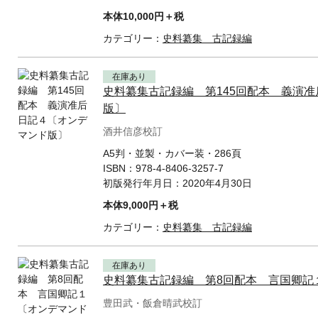
本体10,000円＋税
カテゴリー：
史料纂集 古記録編
在庫あり
史料纂集古記録編 第145回配本 義演
版〕
酒井信彦校訂
A5判・並製・カバー装・286頁
ISBN：
978-4-8406-3257-7
初版発行年月日：
2020年4月30日
本体9,000円＋税
カテゴリー：
史料纂集 古記録編
在庫あり
史料纂集古記録編 第8回配本 言国卿記
豊田武・飯倉晴武校訂