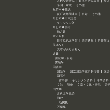
古代交通研究
日本史研究叢書
輸入
系図・家紋
その他
単行本◆書誌
反町茂雄関連書
目録
その他
単行本◆日本語史
キリシタン版
単行本◆美術
輸入書
Ｗｅｂ版
日本近代文学館
美術新報
群書類従
美本なし
美本がありません
古書
書誌学・目録
言語学
国語学
国語学
国立国語研究所刊行書
国語
国語史
古辞書
キリシタン資料
洋学資料
文法
語彙
文章・文体・表現
音
国文学
古典文学総論
和歌
勅撰集
万葉集