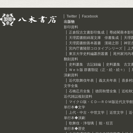
Twitter
Facebook
出版物
影印資料
正倉院古文書影印集成
尊経閣善本影
天理図書館綿屋文庫 俳書集成
天理
天理図書館善本叢書 漢籍之部
神宮
宮内庁書陵部コロタイプシリーズ
上
東京大学史料編纂所叢書
尾州家河内
翻刻資料
史料纂集 古記録編
史料纂集 古文
Ｗｅｂ版 群書類従（正・続・続々）
演劇資料
近代歌舞伎年表
義太夫年表
喜多村
文学全集
石橋忍月全集
徳田秋聲全集
近松秋
近代雑誌複刻資料
マイクロ版・ＣＤ―ＲＯＭ版近代文学館
単行本◆文学
上代・中古・中世文学
近世文学
近
単行本◆演劇
歌舞伎・浄瑠璃
能・狂言
単行本◆歴史