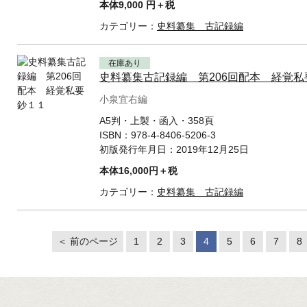
本体9,000 円＋税
カテゴリー：
史料纂集 古記録編
在庫あり
史料纂集古記録編 第206回配本 経覚私
小泉宜右編
A5判・上製・函入・358頁
ISBN：
978-4-8406-5206-3
初版発行年月日：
2019年12月25日
本体16,000円＋税
カテゴリー：
史料纂集 古記録編
＜ 前のページ
1
2
3
4
5
6
7
8