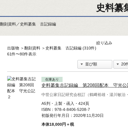
史料纂
翻刻資料／史料纂集 古記録編
絞り込み
出版物
＞
翻刻資料
＞
史料纂集 古記録編 (310件)
61件〜80件表示
在庫あり
史料纂集古記録編 第208回配本 守光公
中世公家日記研究会校訂（鶴﨑裕雄・湯川敏治
A5判・上製・函入・424頁
ISBN：
978-4-8406-5208-7
初版発行年月日：
2020年11月20日
本体18,000円＋税