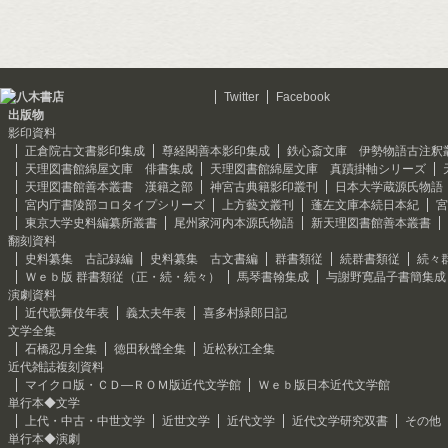
Twitter
Facebook
出版物
影印資料
正倉院古文書影印集成
尊経閣善本影印集成
鉄心斎文庫 伊勢物語古注釈
天理図書館綿屋文庫 俳書集成
天理図書館綿屋文庫 真蹟掛軸シリーズ
天理図書館善本叢書 漢籍之部
神宮古典籍影印叢刊
日本大学蔵源氏物語
宮内庁書陵部コロタイプシリーズ
上方藝文叢刊
蓬左文庫本続日本紀
宮
東京大学史料編纂所叢書
尾州家河内本源氏物語
新天理図書館善本叢書
翻刻資料
史料纂集 古記録編
史料纂集 古文書編
群書類従
続群書類従
続々
Ｗｅｂ版 群書類従（正・続・続々）
馬琴書翰集成
与謝野寛晶子書簡集成
演劇資料
近代歌舞伎年表
義太夫年表
喜多村緑郎日記
文学全集
石橋忍月全集
徳田秋聲全集
近松秋江全集
近代雑誌複刻資料
マイクロ版・ＣＤ―ＲＯＭ版近代文学館
Ｗｅｂ版日本近代文学館
単行本◆文学
上代・中古・中世文学
近世文学
近代文学
近代文学研究双書
その他
単行本◆演劇