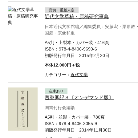
品切・重版未定
近代文学草稿・原稿研究事典
日本近代文学館編／編集委員：安藤宏・栗原敦
国彦・宗像和重
A5判・上製本・カバー装・416頁
ISBN：
978-4-8406-9690-6
初版発行年月日：
2015年2月20日
本体12,000円＋税
カテゴリー：
近代文学
在庫あり
言継卿記３〔オンデマンド版〕
国書刊行会編纂
A5判・並製・カバー装・780頁
ISBN：
978-4-8406-3055-9
初版発行年月日：
2014年11月30日