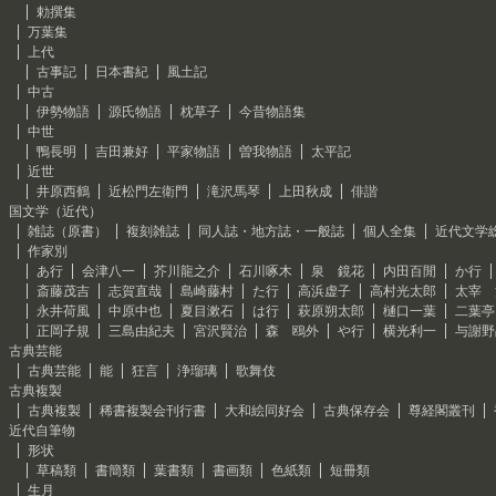
勅撰集
万葉集
上代
古事記
日本書紀
風土記
中古
伊勢物語
源氏物語
枕草子
今昔物語集
中世
鴨長明
吉田兼好
平家物語
曽我物語
太平記
近世
井原西鶴
近松門左衛門
滝沢馬琴
上田秋成
俳諧
国文学（近代）
雑誌（原書）
複刻雑誌
同人誌・地方誌・一般誌
個人全集
近代文学
作家別
あ行
会津八一
芥川龍之介
石川啄木
泉 鏡花
内田百閒
か行
斎藤茂吉
志賀直哉
島崎藤村
た行
高浜虚子
高村光太郎
太宰 
永井荷風
中原中也
夏目漱石
は行
萩原朔太郎
樋口一葉
二葉亭
正岡子規
三島由紀夫
宮沢賢治
森 鴎外
や行
横光利一
与謝野
古典芸能
古典芸能
能
狂言
浄瑠璃
歌舞伎
古典複製
古典複製
稀書複製会刊行書
大和絵同好会
古典保存会
尊経閣叢刊
近代自筆物
形状
草稿類
書簡類
葉書類
書画類
色紙類
短冊類
生月