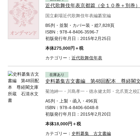
近代歌舞伎年表京都篇（全１０巻＋別巻
国立劇場近代歌舞伎年表編纂室編
B5判・並製・カバー装・総7,828頁
ISBN：
978-4-8406-3596-7
初版発行年月日：
2015年2月25日
本体275,000円＋税
カテゴリー：
近代歌舞伎年表
在庫あり
史料纂集古文書編 第48回配本 尊経閣
菊池紳一・川島孝一・徳永健太郎・北爪寛之校
A5判・上製・函入・496頁
ISBN：
978-4-8406-6048-8
初版発行年月日：
2015年2月20日
本体18,000円＋税
カテゴリー：
史料纂集 古文書編