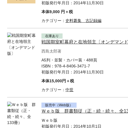
初版発行年月日：
2014年11月30日
本体9,000 円＋税
カテゴリー：
史料纂集 古記録編
在庫あり
戦国期室町幕府と在地領主〔オンデマン
西島太郎著
A5判・並製・カバー装・488頁
ISBN：
978-4-8406-3471-7
初版発行年月日：
2014年11月30日
本体15,000円＋税
カテゴリー：
中世
販売中（Web版）
Ｗｅｂ版 群書類従（正・続・続々、全13
Ｗｅｂ版
初版発行年月日：
2014年10月1日