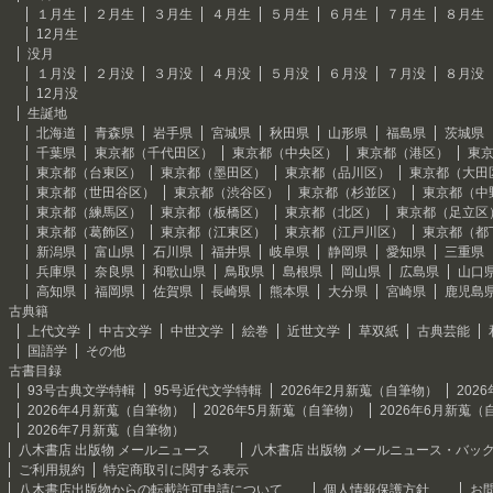
１月生
２月生
３月生
４月生
５月生
６月生
７月生
８月生
12月生
没月
１月没
２月没
３月没
４月没
５月没
６月没
７月没
８月没
12月没
生誕地
北海道
青森県
岩手県
宮城県
秋田県
山形県
福島県
茨城県
千葉県
東京都（千代田区）
東京都（中央区）
東京都（港区）
東
東京都（台東区）
東京都（墨田区）
東京都（品川区）
東京都（大田
東京都（世田谷区）
東京都（渋谷区）
東京都（杉並区）
東京都（中
東京都（練馬区）
東京都（板橋区）
東京都（北区）
東京都（足立区
東京都（葛飾区）
東京都（江東区）
東京都（江戸川区）
東京都（都
新潟県
富山県
石川県
福井県
岐阜県
静岡県
愛知県
三重県
兵庫県
奈良県
和歌山県
鳥取県
島根県
岡山県
広島県
山口
高知県
福岡県
佐賀県
長崎県
熊本県
大分県
宮崎県
鹿児島
古典籍
上代文学
中古文学
中世文学
絵巻
近世文学
草双紙
古典芸能
国語学
その他
古書目録
93号古典文学特輯
95号近代文学特輯
2026年2月新蒐（自筆物）
202
2026年4月新蒐（自筆物）
2026年5月新蒐（自筆物）
2026年6月新蒐（
2026年7月新蒐（自筆物）
八木書店 出版物 メールニュース
八木書店 出版物 メールニュース・バッ
ご利用規約
特定商取引に関する表示
八木書店出版物からの転載許可申請について
個人情報保護方針
お