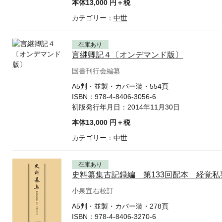
本体13,000 円＋税
カテゴリー：
中世
在庫あり
言継卿記４〔オンデマンド版〕
国書刊行会編纂
A5判・並製・カバー装・554頁
ISBN：
978-4-8406-3056-6
初版発行年月日：
2014年11月30日
本体13,000 円＋税
カテゴリー：
中世
在庫あり
史料纂集古記録編 第133回配本 経覚
小泉宜右校訂
A5判・並製・カバー装・278頁
ISBN：
978-4-8406-3270-6