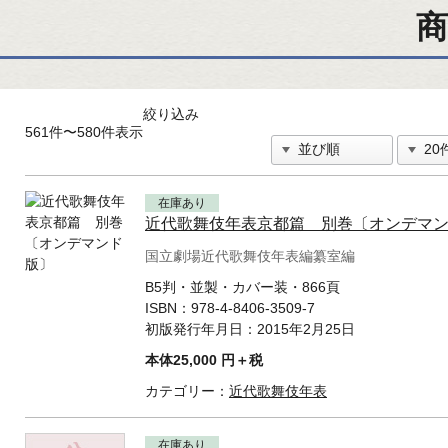
商
絞り込み
561件〜580件表示
在庫あり
近代歌舞伎年表京都篇 別巻〔オンデマ
国立劇場近代歌舞伎年表編纂室編
B5判・並製・カバー装・866頁
ISBN：
978-4-8406-3509-7
初版発行年月日：
2015年2月25日
本体25,000 円＋税
カテゴリー：
近代歌舞伎年表
在庫あり