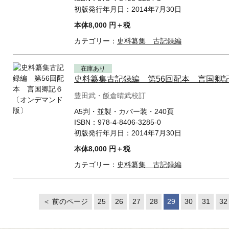
初版発行年月日：
2014年7月30日
本体8,000 円＋税
カテゴリー：
史料纂集 古記録編
在庫あり
史料纂集古記録編 第56回配本 言国卿
豊田武・飯倉晴武校訂
A5判・並製・カバー装・240頁
ISBN：
978-4-8406-3285-0
初版発行年月日：
2014年7月30日
本体8,000 円＋税
カテゴリー：
史料纂集 古記録編
＜ 前のページ
25
26
27
28
29
30
31
32