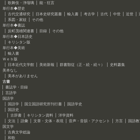
歌舞伎・浄瑠璃
能・狂言
単行本◆歴史
古代交通研究
日本史研究叢書
輸入書
考古学
古代
中世
近世
系図・家紋
その他
単行本◆書誌
反町茂雄関連書
目録
その他
単行本◆日本語史
キリシタン版
単行本◆美術
輸入書
Ｗｅｂ版
日本近代文学館
美術新報
群書類従（正・続・続々）
史料纂集
美本なし
美本がありません
古書
書誌学・目録
言語学
国語学
国語学
国立国語研究所刊行書
国語学史
国語史
古辞書
キリシタン資料
洋学資料
文法
語彙
文章・文体・表現
音声・音韻・アクセント
方言
国語教
国文学
古典文学総論
和歌