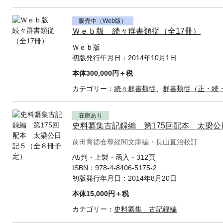
販売中（Web版）
Ｗｅｂ版 続々群書類従（全17冊）
Ｗｅｂ版
初版発行年月日：
2014年10月1日
本体300,000円＋税
カテゴリー：
続々群書類従
、
群書類従（正・続
在庫あり
史料纂集古記録編 第175回配本 太梁
前田育徳会尊経閣文庫編・長山直治校訂
A5判・上製・函入・312頁
ISBN：
978-4-8406-5175-2
初版発行年月日：
2014年8月20日
本体15,000円＋税
カテゴリー：
史料纂集 古記録編