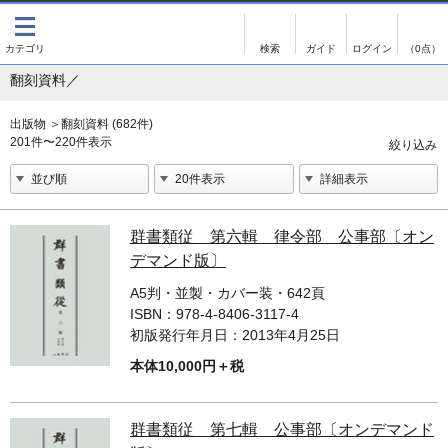
出版物
古書
画像がある商品のみ検索
（0点）
翻刻資料／
出版物
古書
影印資料
書誌学・目録
出版物
＞
翻刻資料 (682件)
201件〜220件表示
翻刻資料
言語学
演劇資料
国語学
文学全集
国文学
出版物
群書類従 第六輯 律令部 公事部〔オン
デマンド版〕
近代雑誌複刻資料
国文学（近代）
出版物トップ
A5判・並製・カバー装・642頁
単行本◆文学
古典芸能
影印資料
ISBN：
978-4-8406-3117-4
初版発行年月日：
2013年4月25日
単行本◆演劇
古典複製
翻刻資料
本体10,000円＋税
演劇資料
単行本◆歴史
近代自筆物
文学全集
単行本◆書誌
古典籍
群書類従 第七輯 公事部〔オンデマンド
近代雑誌複刻資料