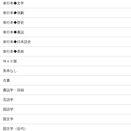
単行本◆文学
単行本◆演劇
単行本◆歴史
単行本◆書誌
単行本◆日本語史
単行本◆美術
Ｗｅｂ版
美本なし
古書
書誌学・目録
言語学
国語学
国文学
国文学（近代）