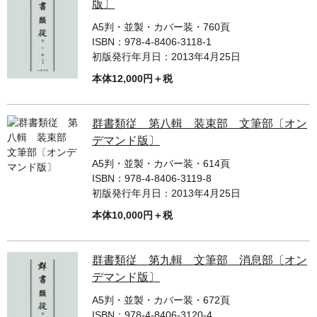
単行本◆日本語史
古書目録
版〕
単行本◆文学
単行本◆美術
A5判・並製・カバー装・760頁
単行本◆演劇
ISBN：
978-4-8406-3118-1
Ｗｅｂ版
初版発行年月日：
2013年4月25日
単行本◆歴史
本体12,000円＋税
美本なし
単行本◆書誌
単行本◆日本語史
群書類従 第八輯 装束部 文筆部〔オン
単行本◆美術
デマンド版〕
Ｗｅｂ版
A5判・並製・カバー装・614頁
美本なし
ISBN：
978-4-8406-3119-8
初版発行年月日：
2013年4月25日
本体10,000円＋税
群書類従 第九輯 文筆部 消息部〔オン
デマンド版〕
A5判・並製・カバー装・672頁
ISBN：
978-4-8406-3120-4