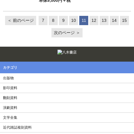
本体9,000円＋税
＜ 前のページ
7
8
9
10
11
12
13
14
15
次のページ ＞
Twitter
F
カテゴリ
出版物
影印資料
翻刻資料
演劇資料
文学全集
近代雑誌複刻資料