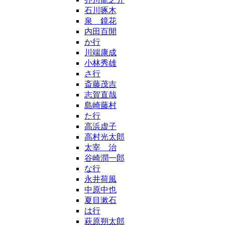
石川啄木
泉 鏡花
内田百閒
か行
川端康成
小林秀雄
さ行
斎藤茂吉
志賀直哉
島崎藤村
た行
高浜虚子
高村光太郎
太宰 治
谷崎潤一郎
な行
永井荷風
中原中也
夏目漱石
は行
萩原朔太郎