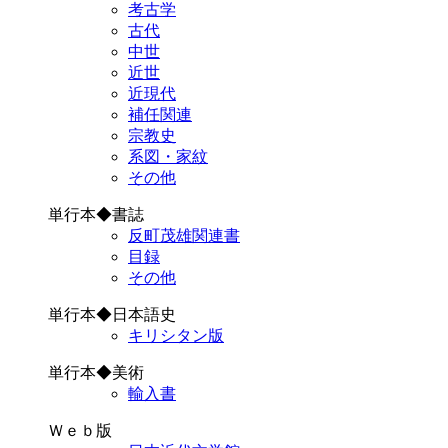
考古学
古代
中世
近世
近現代
補任関連
宗教史
系図・家紋
その他
単行本◆書誌
反町茂雄関連書
目録
その他
単行本◆日本語史
キリシタン版
単行本◆美術
輸入書
Ｗｅｂ版