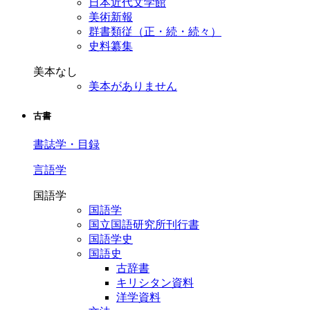
日本近代文学館
美術新報
群書類従（正・続・続々）
史料纂集
美本なし
美本がありません
古書
書誌学・目録
言語学
国語学
国語学
国立国語研究所刊行書
国語学史
国語史
古辞書
キリシタン資料
洋学資料