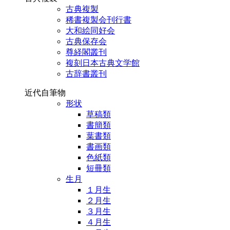
古典複製
稀書複製会刊行書
大和絵同好会
古典保存会
尊経閣叢刊
複刻日本古典文学館
古辞書叢刊
近代自筆物
形状
草稿類
書簡類
葉書類
書画類
色紙類
短冊類
生月
１月生
２月生
３月生
４月生