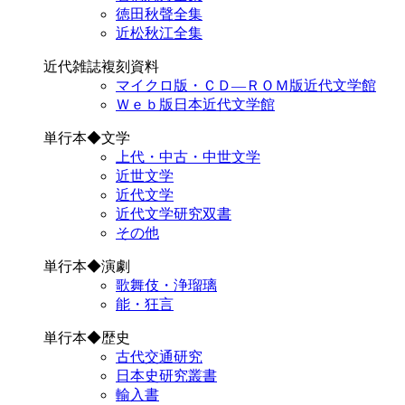
徳田秋聲全集
近松秋江全集
近代雑誌複刻資料
マイクロ版・ＣＤ―ＲＯＭ版近代文学館
Ｗｅｂ版日本近代文学館
単行本◆文学
上代・中古・中世文学
近世文学
近代文学
近代文学研究双書
その他
単行本◆演劇
歌舞伎・浄瑠璃
能・狂言
単行本◆歴史
古代交通研究
日本史研究叢書
輸入書