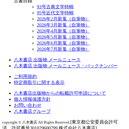
古書目録
93号古典文学特輯
95号近代文学特輯
2026年2月新蒐（自筆物）
2026年3月新蒐（自筆物）
2026年4月新蒐（自筆物）
2026年5月新蒐（自筆物）
2026年6月新蒐（自筆物）
2026年7月新蒐（自筆物）
八木書店 出版物 メールニュース
八木書店 出版物 メールニュース・バックナンバー
ご利用規約
特定商取引に関する表示
八木書店出版物からの転載許可申請について
個人情報保護方針
お問い合わせ
八木書店グループ
[東京都公安委員会許可
copyright © 八木書店 All Rights Reserved.
済 許可番号301029600799 株式会社八木書店]