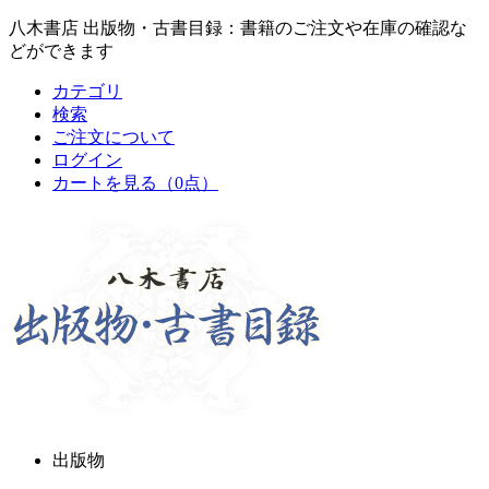
八木書店 出版物・古書目録：書籍のご注文や在庫の確認な
どができます
カテゴリ
検索
ご注文について
ログイン
カートを見る
（0点）
出版物