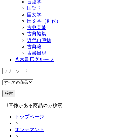
言語学
国語学
国文学
国文学（近代）
古典芸能
古典複製
近代自筆物
古典籍
古書目録
八木書店グループ
画像がある商品のみ検索
トップページ
＞
オンデマンド
＞