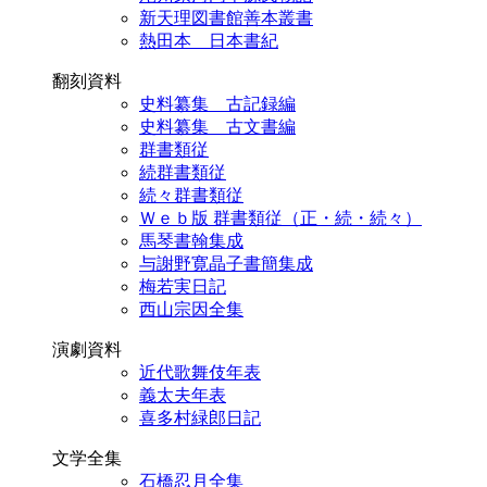
新天理図書館善本叢書
熱田本 日本書紀
翻刻資料
史料纂集 古記録編
史料纂集 古文書編
群書類従
続群書類従
続々群書類従
Ｗｅｂ版 群書類従（正・続・続々）
馬琴書翰集成
与謝野寛晶子書簡集成
梅若実日記
西山宗因全集
演劇資料
近代歌舞伎年表
義太夫年表
喜多村緑郎日記
文学全集
石橋忍月全集