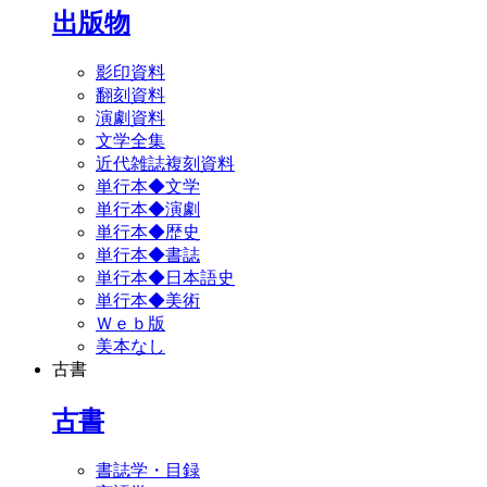
出版物
影印資料
翻刻資料
演劇資料
文学全集
近代雑誌複刻資料
単行本◆文学
単行本◆演劇
単行本◆歴史
単行本◆書誌
単行本◆日本語史
単行本◆美術
Ｗｅｂ版
美本なし
古書
古書
書誌学・目録