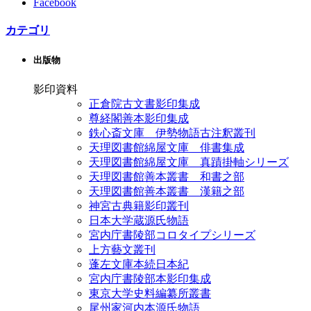
Facebook
カテゴリ
出版物
影印資料
正倉院古文書影印集成
尊経閣善本影印集成
鉄心斎文庫 伊勢物語古注釈叢刊
天理図書館綿屋文庫 俳書集成
天理図書館綿屋文庫 真蹟掛軸シリーズ
天理図書館善本叢書 和書之部
天理図書館善本叢書 漢籍之部
神宮古典籍影印叢刊
日本大学蔵源氏物語
宮内庁書陵部コロタイプシリーズ
上方藝文叢刊
蓬左文庫本続日本紀
宮内庁書陵部本影印集成
東京大学史料編纂所叢書
尾州家河内本源氏物語