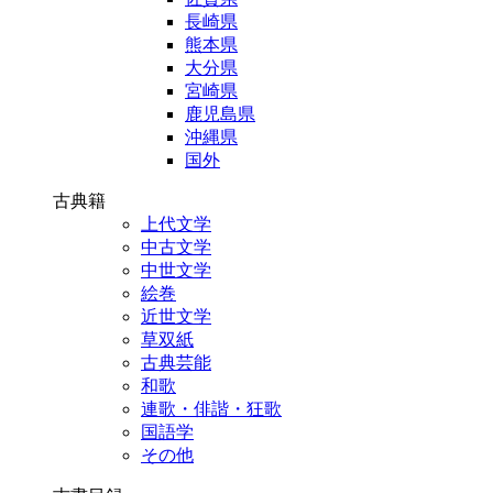
長崎県
熊本県
大分県
宮崎県
鹿児島県
沖縄県
国外
古典籍
上代文学
中古文学
中世文学
絵巻
近世文学
草双紙
古典芸能
和歌
連歌・俳諧・狂歌
国語学
その他