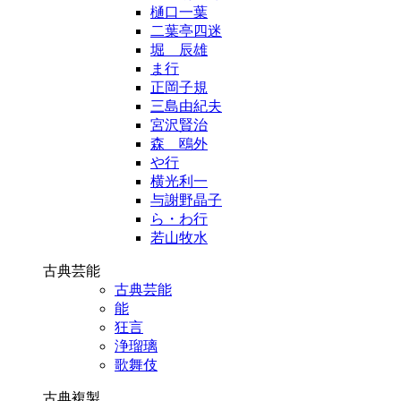
樋口一葉
二葉亭四迷
堀 辰雄
ま行
正岡子規
三島由紀夫
宮沢賢治
森 鴎外
や行
横光利一
与謝野晶子
ら・わ行
若山牧水
古典芸能
古典芸能
能
狂言
浄瑠璃
歌舞伎
古典複製