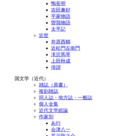
鴨長明
吉田兼好
平家物語
曽我物語
太平記
近世
井原西鶴
近松門左衛門
滝沢馬琴
上田秋成
俳諧
国文学（近代）
雑誌（原書）
複刻雑誌
同人誌・地方誌・一般誌
個人全集
近代文学総論
作家別
あ行
会津八一
芥川龍之介