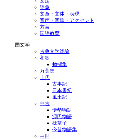
文法
語彙
文章・文体・表現
音声・音韻・アクセント
方言
国語教育
国文学
古典文学総論
和歌
勅撰集
万葉集
上代
古事記
日本書紀
風土記
中古
伊勢物語
源氏物語
枕草子
今昔物語集
中世