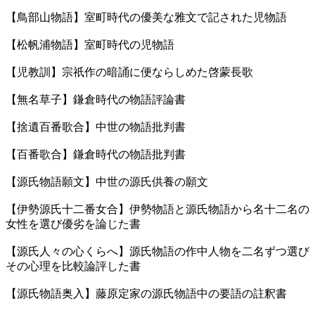
【鳥部山物語】室町時代の優美な雅文で記された児物語
【松帆浦物語】室町時代の児物語
【児教訓】宗祇作の暗誦に便ならしめた啓蒙長歌
【無名草子】鎌倉時代の物語評論書
【捨遺百番歌合】中世の物語批判書
【百番歌合】鎌倉時代の物語批判書
【源氏物語願文】中世の源氏供養の願文
【伊勢源氏十二番女合】伊勢物語と源氏物語から名十二名の
女性を選び優劣を論じた書
【源氏人々の心くらへ】源氏物語の作中人物を二名ずつ選び
その心理を比較論評した書
【源氏物語奥入】藤原定家の源氏物語中の要語の註釈書