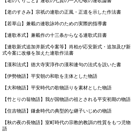
【老のくりこと】連歌の七賢の一人心敬の連歌論書
【老のすさみ】宗祇の連歌の正風・正道を示した作法書
【若草山】兼載の連歌詠吟のための実際的指導書
【連歌本式】兼載作の十三条からなる連歌式目書
【連歌新式追加并新式今案等】肖柏が応安新式・追加及び新
式今案に改修を加えた連歌作法書
【漢和法式】徳大寺実淳作の漢和連句の法式を説いた書
【伊勢物語】平安朝の和歌を主体とした物語
【大和物語】平安時代の歌物語りを素材とした物語
【竹とりの翁物語】我が国物語の祖とされる平安初期の物語
【住吉物語】鎌倉時代の典型的な継子いじめの物語
【秋の夜の長物語】室町時代の宗教的教訓の性質をもつ児物
語