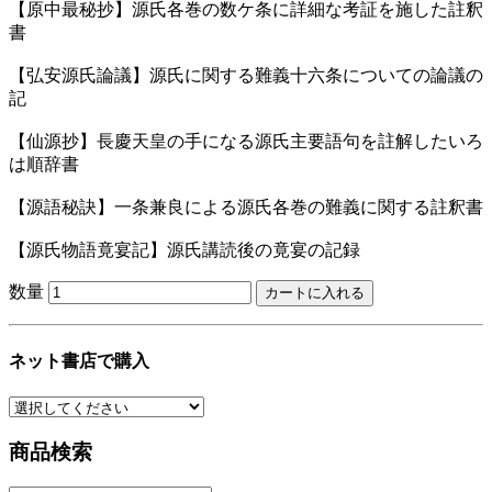
【原中最秘抄】源氏各巻の数ケ条に詳細な考証を施した註釈
書
【弘安源氏論議】源氏に関する難義十六条についての論議の
記
【仙源抄】長慶天皇の手になる源氏主要語句を註解したいろ
は順辞書
【源語秘訣】一条兼良による源氏各巻の難義に関する註釈書
【源氏物語竟宴記】源氏講読後の竟宴の記録
数量
ネット書店で購入
商品検索