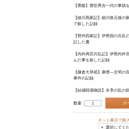
【豊鑑】豊臣秀吉一代の事蹟
【細川両家記】細川政元後の
で叙した記録
【勢州四家記】伊勢国の兵乱
記した書
【内外両宮兵乱記】伊勢内外
んだ事を叙した記録
【鎌倉大草紙】康暦—文明の
事件の記録
【結城戦場物語】永享の乱の
数量
ネット書店で購