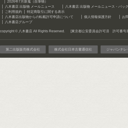
2026年7月新蒐（自筆物）
八木書店 出版物 メールニュース
八木書店 出版物 メールニュース・バッ
ご利用規約
特定商取引に関する表示
八木書店出版物からの転載許可申請について
個人情報保護方針
お
八木書店グループ
copyright © 八木書店 All Rights Reserved.
[東京都公安委員会許可済 許可番号301
第二出版販売株式会社
株式会社日本古書通信社
ジャパンナレ