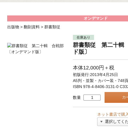
オンデマンド
出版物
>
翻刻資料
>
群書類従
在庫あり
群書類従 第二十輯
ド版〕
本体12,000円＋税
初版発行:2013年4月25日
A5判・並製・カバー装・748
ISBN 978-4-8406-3131-0 C33
数量
ネット書店で購