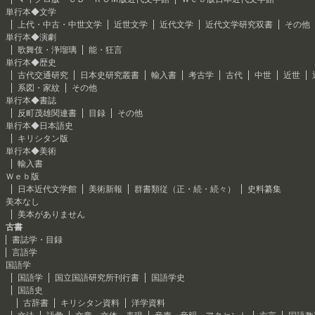
単行本◆文学
上代・中古・中世文学
近世文学
近代文学
近代文学研究双書
その他
単行本◆演劇
歌舞伎・浄瑠璃
能・狂言
単行本◆歴史
古代交通研究
日本史研究叢書
輸入書
考古学
古代
中世
近世
系図・家紋
その他
単行本◆書誌
反町茂雄関連書
目録
その他
単行本◆日本語史
キリシタン版
単行本◆美術
輸入書
Ｗｅｂ版
日本近代文学館
美術新報
群書類従（正・続・続々）
史料纂集
美本なし
美本がありません
古書
書誌学・目録
言語学
国語学
国語学
国立国語研究所刊行書
国語学史
国語史
古辞書
キリシタン資料
洋学資料