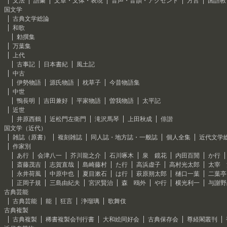
文法
語彙
文章・文体・表現
音声・音韻・アクセント
方言
国語教
国文学
古典文学総論
和歌
勅撰集
万葉集
上代
古事記
日本書紀
風土記
中古
伊勢物語
源氏物語
枕草子
今昔物語集
中世
鴨長明
吉田兼好
平家物語
曽我物語
太平記
近世
井原西鶴
近松門左衛門
滝沢馬琴
上田秋成
俳諧
国文学（近代）
雑誌（原書）
複刻雑誌
同人誌・地方誌・一般誌
個人全集
近代文学
作家別
あ行
会津八一
芥川龍之介
石川啄木
泉 鏡花
内田百閒
か行
斎藤茂吉
志賀直哉
島崎藤村
た行
高浜虚子
高村光太郎
太宰 
永井荷風
中原中也
夏目漱石
は行
萩原朔太郎
樋口一葉
二葉亭
正岡子規
三島由紀夫
宮沢賢治
森 鴎外
や行
横光利一
与謝野
古典芸能
古典芸能
能
狂言
浄瑠璃
歌舞伎
古典複製
古典複製
稀書複製会刊行書
大和絵同好会
古典保存会
尊経閣叢刊