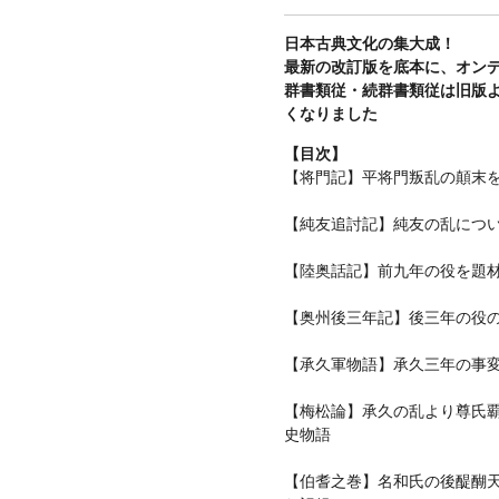
日本古典文化の集大成！
最新の改訂版を底本に、オン
群書類従・続群書類従は旧版
くなりました
【目次】
【将門記】平将門叛乱の顛末
【純友追討記】純友の乱につ
【陸奥話記】前九年の役を題
【奥州後三年記】後三年の役
【承久軍物語】承久三年の事
【梅松論】承久の乱より尊氏
史物語
【伯耆之巻】名和氏の後醍醐