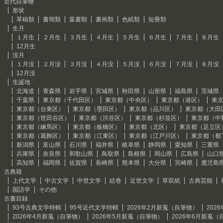
近代自筆物
形状
草稿類
書簡類
葉書類
書画類
色紙類
短冊類
生月
１月生
２月生
３月生
４月生
５月生
６月生
７月生
８月生
12月生
没月
１月没
２月没
３月没
４月没
５月没
６月没
７月没
８月没
12月没
生誕地
北海道
青森県
岩手県
宮城県
秋田県
山形県
福島県
茨城県
千葉県
東京都（千代田区）
東京都（中央区）
東京都（港区）
東
東京都（台東区）
東京都（墨田区）
東京都（品川区）
東京都（大田
東京都（世田谷区）
東京都（渋谷区）
東京都（杉並区）
東京都（中
東京都（練馬区）
東京都（板橋区）
東京都（北区）
東京都（足立区
東京都（葛飾区）
東京都（江東区）
東京都（江戸川区）
東京都（都
新潟県
富山県
石川県
福井県
岐阜県
静岡県
愛知県
三重県
兵庫県
奈良県
和歌山県
鳥取県
島根県
岡山県
広島県
山口
高知県
福岡県
佐賀県
長崎県
熊本県
大分県
宮崎県
鹿児島
古典籍
上代文学
中古文学
中世文学
絵巻
近世文学
草双紙
古典芸能
国語学
その他
古書目録
93号古典文学特輯
95号近代文学特輯
2026年2月新蒐（自筆物）
202
2026年4月新蒐（自筆物）
2026年5月新蒐（自筆物）
2026年6月新蒐（