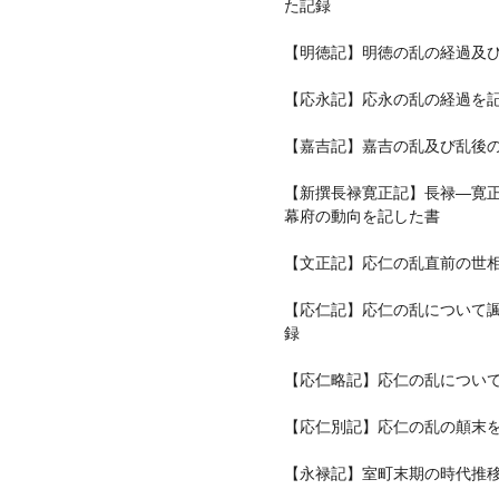
た記録
【明徳記】明徳の乱の経過及
【応永記】応永の乱の経過を
【嘉吉記】嘉吉の乱及び乱後
【新撰長禄寛正記】長禄—寛
幕府の動向を記した書
【文正記】応仁の乱直前の世
【応仁記】応仁の乱について
録
【応仁略記】応仁の乱につい
【応仁別記】応仁の乱の顛末
【永禄記】室町末期の時代推