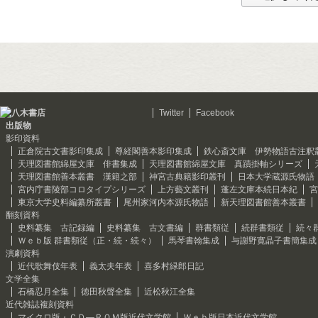
Twitter
Facebook
出版物
影印資料
正倉院古文書影印集成
尊経閣善本影印集成
鉄心斎文庫 伊勢物語古注釈
天理図書館綿屋文庫 俳書集成
天理図書館綿屋文庫 真蹟掛軸シリーズ
天理図書館善本叢書 漢籍之部
神宮古典籍影印叢刊
日本大学蔵源氏物語
宮内庁書陵部コロタイプシリーズ
上方藝文叢刊
蓬左文庫本続日本紀
宮
東京大学史料編纂所叢書
尾州家河内本源氏物語
新天理図書館善本叢書
翻刻資料
史料纂集 古記録編
史料纂集 古文書編
群書類従
続群書類従
続々
Ｗｅｂ版 群書類従（正・続・続々）
馬琴書翰集成
与謝野寛晶子書簡集成
演劇資料
近代歌舞伎年表
義太夫年表
喜多村緑郎日記
文学全集
石橋忍月全集
徳田秋聲全集
近松秋江全集
近代雑誌複刻資料
マイクロ版・ＣＤ―ＲＯＭ版近代文学館
Ｗｅｂ版日本近代文学館